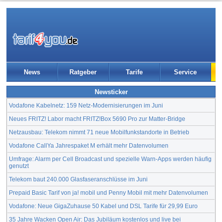
News
Ratgeber
Tarife
Service
Newsticker
Vodafone Kabelnetz: 159 Netz-Modernisierungen im Juni
Neues FRITZ! Labor macht FRITZ!Box 5690 Pro zur Matter-Bridge
Netzausbau: Telekom nimmt 71 neue Mobilfunkstandorte in Betrieb
Vodafone CallYa Jahrespaket M erhält mehr Datenvolumen
Umfrage: Alarm per Cell Broadcast und spezielle Warn-Apps werden häufig
genutzt
Telekom baut 240.000 Glasfaseranschlüsse im Juni
Prepaid Basic Tarif von ja! mobil und Penny Mobil mit mehr Datenvolumen
Vodafone: Neue GigaZuhause 50 Kabel und DSL Tarife für 29,99 Euro
35 Jahre Wacken Open Air: Das Jubiläum kostenlos und live bei