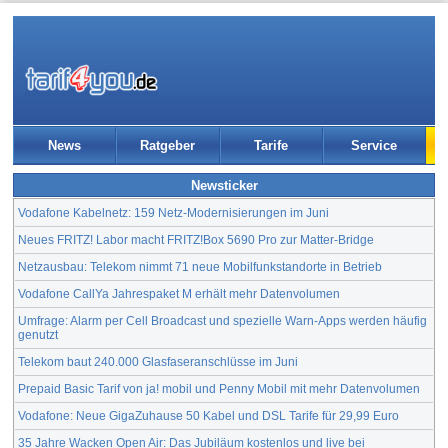
News
Ratgeber
Tarife
Service
Newsticker
Vodafone Kabelnetz: 159 Netz-Modernisierungen im Juni
Neues FRITZ! Labor macht FRITZ!Box 5690 Pro zur Matter-Bridge
Netzausbau: Telekom nimmt 71 neue Mobilfunkstandorte in Betrieb
Vodafone CallYa Jahrespaket M erhält mehr Datenvolumen
Umfrage: Alarm per Cell Broadcast und spezielle Warn-Apps werden häufig
genutzt
Telekom baut 240.000 Glasfaseranschlüsse im Juni
Prepaid Basic Tarif von ja! mobil und Penny Mobil mit mehr Datenvolumen
Vodafone: Neue GigaZuhause 50 Kabel und DSL Tarife für 29,99 Euro
35 Jahre Wacken Open Air: Das Jubiläum kostenlos und live bei