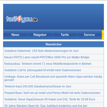
News
Ratgeber
Tarife
Service
Newsticker
Vodafone Kabelnetz: 159 Netz-Modernisierungen im Juni
Neues FRITZ! Labor macht FRITZ!Box 5690 Pro zur Matter-Bridge
Netzausbau: Telekom nimmt 71 neue Mobilfunkstandorte in Betrieb
Vodafone CallYa Jahrespaket M erhält mehr Datenvolumen
Umfrage: Alarm per Cell Broadcast und spezielle Warn-Apps werden häufig
genutzt
Telekom baut 240.000 Glasfaseranschlüsse im Juni
Prepaid Basic Tarif von ja! mobil und Penny Mobil mit mehr Datenvolumen
Vodafone: Neue GigaZuhause 50 Kabel und DSL Tarife für 29,99 Euro
35 Jahre Wacken Open Air: Das Jubiläum kostenlos und live bei