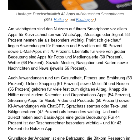
Umfrage: Durchschnittlich 42 Apps auf deutschen Smartphones
(Bild:
Heiko
auf
Pixabay
)
Am wichtigsten sind den Nutzern auf ihrem Smartphone vor allem
Apps für Kurznachrichten wie WhatsApp, iMessage oder Signal. 83
Prozent nennen sie als besonders wichtig. Praktisch gleichauf
liegen Anwendungen für Finanzen und Bezahlen mit 80 Prozent
sowie E-Mail-Apps mit 70 Prozent. Ebenfalls für viele von großer
Bedeutung sind Apps für Fotos und Mediengalerie (69 Prozent),
Wetter (68 Prozent), Soziale Medien, Navigation und Karten sowie
Nachrichten und News (jeweils 66 Prozent).
Auch Anwendungen rund um Gesundheit, Fitness und Ernährung (63
Prozent), Online-Shopping (61 Prozent) sowie Mobilität und Reisen
(56 Prozent) gehören für viele fest zum digitalen Alltag. Knapp die
Hälfte nennt zudem Kalender- und Organisations-Apps (54 Prozent),
Streaming-Apps für Musik, Video und Podcasts (50 Prozent) sowie
KI-Anwendungen wie ChatGPT, Sprachassistenten oder Text- und
Bildgeneratoren (47 Prozent) als besonders wichtig. Und nicht
zuletzt haben auch Basis-Apps eine große Bedeutung: Für 44
Prozent ist der Taschenrechner besonders wichtig – und für 43
Prozent die Notizen-App.
Grundlage der Angaben ist eine Befragung, die Bitkom Research im