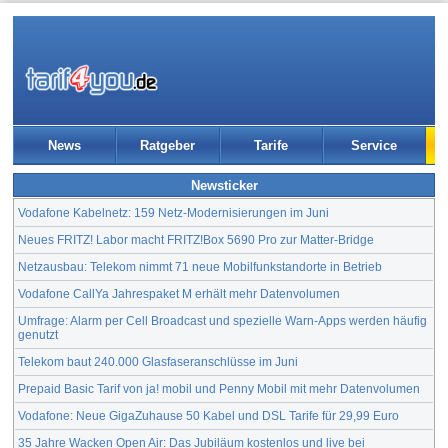
News
Ratgeber
Tarife
Service
Newsticker
Vodafone Kabelnetz: 159 Netz-Modernisierungen im Juni
Neues FRITZ! Labor macht FRITZ!Box 5690 Pro zur Matter-Bridge
Netzausbau: Telekom nimmt 71 neue Mobilfunkstandorte in Betrieb
Vodafone CallYa Jahrespaket M erhält mehr Datenvolumen
Umfrage: Alarm per Cell Broadcast und spezielle Warn-Apps werden häufig
genutzt
Telekom baut 240.000 Glasfaseranschlüsse im Juni
Prepaid Basic Tarif von ja! mobil und Penny Mobil mit mehr Datenvolumen
Vodafone: Neue GigaZuhause 50 Kabel und DSL Tarife für 29,99 Euro
35 Jahre Wacken Open Air: Das Jubiläum kostenlos und live bei