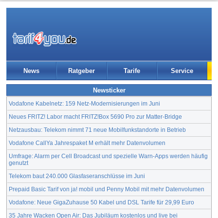
News
Ratgeber
Tarife
Service
Newsticker
Vodafone Kabelnetz: 159 Netz-Modernisierungen im Juni
Neues FRITZ! Labor macht FRITZ!Box 5690 Pro zur Matter-Bridge
Netzausbau: Telekom nimmt 71 neue Mobilfunkstandorte in Betrieb
Vodafone CallYa Jahrespaket M erhält mehr Datenvolumen
Umfrage: Alarm per Cell Broadcast und spezielle Warn-Apps werden häufig
genutzt
Telekom baut 240.000 Glasfaseranschlüsse im Juni
Prepaid Basic Tarif von ja! mobil und Penny Mobil mit mehr Datenvolumen
Vodafone: Neue GigaZuhause 50 Kabel und DSL Tarife für 29,99 Euro
35 Jahre Wacken Open Air: Das Jubiläum kostenlos und live bei