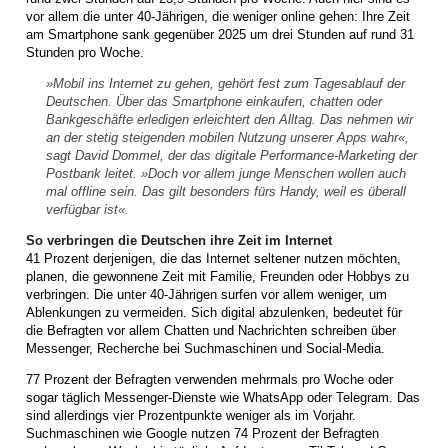
vor allem die unter 40-Jährigen, die weniger online gehen: Ihre Zeit
am Smartphone sank gegenüber 2025 um drei Stunden auf rund 31
Stunden pro Woche.
»Mobil ins Internet zu gehen, gehört fest zum Tagesablauf der
Deutschen. Über das Smartphone einkaufen, chatten oder
Bankgeschäfte erledigen erleichtert den Alltag. Das nehmen wir
an der stetig steigenden mobilen Nutzung unserer Apps wahr«,
sagt David Dommel, der das digitale Performance-Marketing der
Postbank leitet. »Doch vor allem junge Menschen wollen auch
mal offline sein. Das gilt besonders fürs Handy, weil es überall
verfügbar ist«.
So verbringen die Deutschen ihre Zeit im Internet
41 Prozent derjenigen, die das Internet seltener nutzen möchten,
planen, die gewonnene Zeit mit Familie, Freunden oder Hobbys zu
verbringen. Die unter 40-Jährigen surfen vor allem weniger, um
Ablenkungen zu vermeiden. Sich digital abzulenken, bedeutet für
die Befragten vor allem Chatten und Nachrichten schreiben über
Messenger, Recherche bei Suchmaschinen und Social-Media.
77 Prozent der Befragten verwenden mehrmals pro Woche oder
sogar täglich Messenger-Dienste wie WhatsApp oder Telegram. Das
sind allerdings vier Prozentpunkte weniger als im Vorjahr.
Suchmaschinen wie Google nutzen 74 Prozent der Befragten