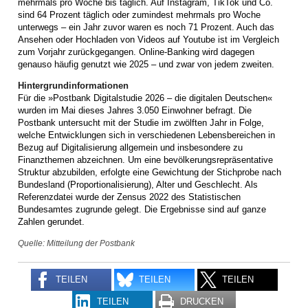
mehrmals pro Woche bis täglich. Auf Instagram, TikTok und Co.
sind 64 Prozent täglich oder zumindest mehrmals pro Woche
unterwegs – ein Jahr zuvor waren es noch 71 Prozent. Auch das
Ansehen oder Hochladen von Videos auf Youtube ist im Vergleich
zum Vorjahr zurückgegangen. Online-Banking wird dagegen
genauso häufig genutzt wie 2025 – und zwar von jedem zweiten.
Hintergrundinformationen
Für die »Postbank Digitalstudie 2026 – die digitalen Deutschen«
wurden im Mai dieses Jahres 3.050 Einwohner befragt. Die
Postbank untersucht mit der Studie im zwölften Jahr in Folge,
welche Entwicklungen sich in verschiedenen Lebensbereichen in
Bezug auf Digitalisierung allgemein und insbesondere zu
Finanzthemen abzeichnen. Um eine bevölkerungsrepräsentative
Struktur abzubilden, erfolgte eine Gewichtung der Stichprobe nach
Bundesland (Proportionalisierung), Alter und Geschlecht. Als
Referenzdatei wurde der Zensus 2022 des Statistischen
Bundesamtes zugrunde gelegt. Die Ergebnisse sind auf ganze
Zahlen gerundet.
Quelle: Mitteilung der Postbank
TEILEN
TEILEN
TEILEN
TEILEN
DRUCKEN