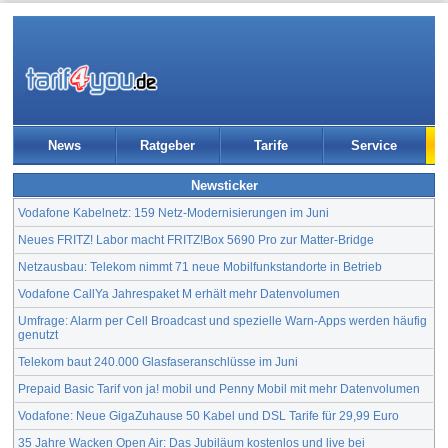
News
Ratgeber
Tarife
Service
Newsticker
Vodafone Kabelnetz: 159 Netz-Modernisierungen im Juni
Neues FRITZ! Labor macht FRITZ!Box 5690 Pro zur Matter-Bridge
Netzausbau: Telekom nimmt 71 neue Mobilfunkstandorte in Betrieb
Vodafone CallYa Jahrespaket M erhält mehr Datenvolumen
Umfrage: Alarm per Cell Broadcast und spezielle Warn-Apps werden häufig
genutzt
Telekom baut 240.000 Glasfaseranschlüsse im Juni
Prepaid Basic Tarif von ja! mobil und Penny Mobil mit mehr Datenvolumen
Vodafone: Neue GigaZuhause 50 Kabel und DSL Tarife für 29,99 Euro
35 Jahre Wacken Open Air: Das Jubiläum kostenlos und live bei