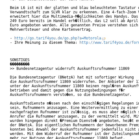
Beim L6 ist mit der glatten und blau beleuchteten Tastatur d
Verwandtschaft zum SLVR klar zu erkennen. Eine 4-fach-Zoom V
erweitert hier die Multimedia-M�glichkeiten des Handys. Das 
249 Euro bereits im Handel erh�ltlich, das L2 soll ab April 
Euro angeboten werden. Alle genannten Preise verstehen sich 
Mehrwertsteuer und ohne Kartenvertrag.

- 
http://go.tarif4you.de/go.php?a=Motorola
- Ihre Meinung zu diesem Thema: 
http://www.tarif4you.de/for
SONSTIGES

���������

>> Bundesnetzagentur widerruft Auskunftsrufnummer 11869

Die Bundesnetzagentur (BNetzA) hat mit sofortiger Wirkung

die Auskunftsrufnummer 11869 widerrufen. Der Anbieter der 11
unter der Auskunftsrufnummer 11869 keinen regul�ren Auskunft
betrieben und damit gegen die Nutzungsbedingungen f�r

Auskunftsrufnummern versto�en, so die Bundesnetzagentur.    
Auskunftsdienste m�ssen nach den einschl�gigen Regelungen in
sein, Rufnummern anzusagen. Eine Weitervermittlung zu einer

nachgefragten Rufnummer ist zul�ssig, es muss aber m�glich s
Anrufer die Rufnummer anzusagen, zu der vermittelt wird. Mit
wurden hingegen direkt �Premium Dienste� angeboten, hei�t es
der BNetzA. Die eigentlichen Rufnummern der beworbenen Premi
konnten bei Anwahl der Auskunftsrufnummer jedenfalls nicht a
werden. Mit dem Widerruf der Rufnummer ist der Zuteilungsneh
mehr zur Nutzung der Auskunftsrufnummer 11869 befugt.       