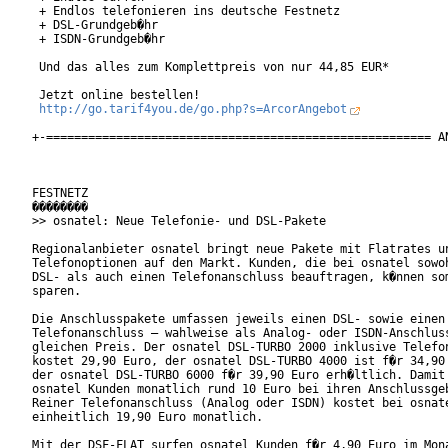
 + Endlos telefonieren ins deutsche Festnetz

 + DSL-Grundgeb�hr

 + ISDN-Grundgeb�hr

 Und das alles zum Komplettpreis von nur 44,85 EUR*

 Jetzt online bestellen!

http://go.tarif4you.de/go.php?s=ArcorAngebot
+-======================================================= AN
FESTNETZ

��������

>> osnatel: Neue Telefonie- und DSL-Pakete

Regionalanbieter osnatel bringt neue Pakete mit Flatrates un
Telefonoptionen auf den Markt. Kunden, die bei osnatel sowoh
DSL- als auch einen Telefonanschluss beauftragen, k�nnen som
sparen.   

Die Anschlusspakete umfassen jeweils einen DSL- sowie einen

Telefonanschluss – wahlweise als Analog- oder ISDN-Anschluss
gleichen Preis. Der osnatel DSL-TURBO 2000 inklusive Telefon
kostet 29,90 Euro, der osnatel DSL-TURBO 4000 ist f�r 34,90 
der osnatel DSL-TURBO 6000 f�r 39,90 Euro erh�ltlich. Damit 
osnatel Kunden monatlich rund 10 Euro bei ihren Anschlussgeb
Reiner Telefonanschluss (Analog oder ISDN) kostet bei osnate
einheitlich 19,90 Euro monatlich.       

Mit der DSF-FLAT surfen osnatel Kunden f�r 4,90 Euro im Mona