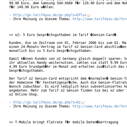
99,90 Euro, dem Samsung SGH-X660 f�r 129,90 Euro und dem Nok
f�r 149,90 Euro w�hlen.

- 
http://go.tarif4you.de/go.php?s=EPlus
- Ihre Meinung zu diesem Thema: 
http://www.tarif4you.de/for
>> o2: 5 Euro Gespr�chsguthaben im Tarif �Genion-Card�

Kunden, die im Zeitraum von 01. Februar 2006 bis zum 02. Mai
einen 24-Monats-Vertrag im Tarif o2 Genion-Card abschlie�en,
monatlich bis zu 5 Euro Gespr�chsguthaben.

Damit k�nnen Kunden von o2 Germany gleich doppelt sparen: So
ihr aktuelles Handy weiternutzen, zahlen sie statt 9,99 Euro
4,99 Euro Grundgeb�hr im Monat und erhalten zus�tzlich das m
Gespr�chsguthaben.

Der Tarif o2 Genion-Card entspricht dem �normalen� Genion-Ta
der Homezone f�r Festnetzgespr�che. Auch die Genion-Flatrate
Wunsch zubuchbar. Es wird lediglich kein subventioniertes Ha
angeboten. Mehr zum Tarif o2 Genion finden Sie bei o2 oder i
o2 Online-Shop.

- 
http://go.tarif4you.de/go.php?s=O2
- Ihre Meinung zu diesem Thema: 
http://www.tarif4you.de/for
>> T-Mobile bringt Flatrate f�r mobile Daten�bertragung
