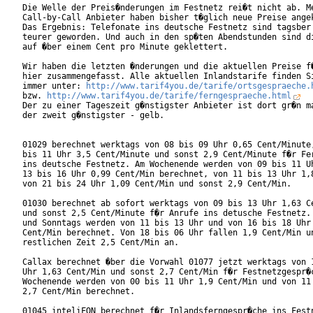
Die Welle der Preis�nderungen im Festnetz rei�t nicht ab. Me
Call-by-Call Anbieter haben bisher t�glich neue Preise angek
Das Ergebnis: Telefonate ins deutsche Festnetz sind tagsber 
teurer geworden. Und auch in den sp�ten Abendstunden sind di
auf �ber einem Cent pro Minute geklettert.

Wir haben die letzten �nderungen und die aktuellen Preise f�
hier zusammengefasst. Alle aktuellen Inlandstarife finden Si
immer unter: 
http://www.tarif4you.de/tarife/ortsgespraeche.
bzw. 
http://www.tarif4you.de/tarife/ferngespraeche.html
Der zu einer Tageszeit g�nstigster Anbieter ist dort gr�n ma
der zweit g�nstigster - gelb.

01029 berechnet werktags von 08 bis 09 Uhr 0,65 Cent/Minute,
bis 11 Uhr 3,5 Cent/Minute und sonst 2,9 Cent/Minute f�r Fer
ins deutsche Festnetz. Am Wochenende werden von 09 bis 11 Uh
13 bis 16 Uhr 0,99 Cent/Min berechnet, von 11 bis 13 Uhr 1,8
von 21 bis 24 Uhr 1,09 Cent/Min und sonst 2,9 Cent/Min.

01030 berechnet ab sofort werktags von 09 bis 13 Uhr 1,63 Ce
und sonst 2,5 Cent/Minute f�r Anrufe ins detusche Festnetz. 
und Sonntags werden von 11 bis 13 Uhr und von 16 bis 18 Uhr 
Cent/Min berechnet. Von 18 bis 06 Uhr fallen 1,9 Cent/Min un
restlichen Zeit 2,5 Cent/Min an.

Callax berechnet �ber die Vorwahl 01077 jetzt werktags von 1
Uhr 1,63 Cent/Min und sonst 2,7 Cent/Min f�r Festnetzgespr�c
Wochenende werden von 00 bis 11 Uhr 1,9 Cent/Min und von 11 
2,7 Cent/Min berechnet.

01045 inteliFON berechnet f�r Inlandsferngespr�che ins Festn