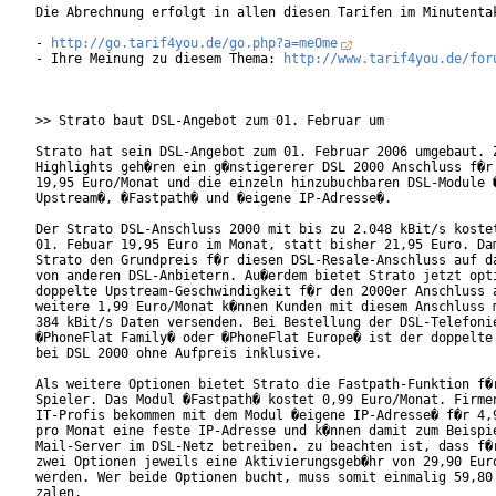
Die Abrechnung erfolgt in allen diesen Tarifen im Minutentak
- 
http://go.tarif4you.de/go.php?a=meOme
- Ihre Meinung zu diesem Thema: 
http://www.tarif4you.de/for
>> Strato baut DSL-Angebot zum 01. Februar um

Strato hat sein DSL-Angebot zum 01. Februar 2006 umgebaut. Z
Highlights geh�ren ein g�nstigererer DSL 2000 Anschluss f�r 
19,95 Euro/Monat und die einzeln hinzubuchbaren DSL-Module �
Upstream�, �Fastpath� und �eigene IP-Adresse�.   

Der Strato DSL-Anschluss 2000 mit bis zu 2.048 kBit/s kostet
01. Febuar 19,95 Euro im Monat, statt bisher 21,95 Euro. Dam
Strato den Grundpreis f�r diesen DSL-Resale-Anschluss auf da
von anderen DSL-Anbietern. Au�erdem bietet Strato jetzt opti
doppelte Upstream-Geschwindigkeit f�r den 2000er Anschluss a
weitere 1,99 Euro/Monat k�nnen Kunden mit diesem Anschluss m
384 kBit/s Daten versenden. Bei Bestellung der DSL-Telefonie
�PhoneFlat Family� oder �PhoneFlat Europe� ist der doppelte 
bei DSL 2000 ohne Aufpreis inklusive.        

Als weitere Optionen bietet Strato die Fastpath-Funktion f�r
Spieler. Das Modul �Fastpath� kostet 0,99 Euro/Monat. Firmen
IT-Profis bekommen mit dem Modul �eigene IP-Adresse� f�r 4,9
pro Monat eine feste IP-Adresse und k�nnen damit zum Beispie
Mail-Server im DSL-Netz betreiben. zu beachten ist, dass f�r
zwei Optionen jeweils eine Aktivierungsgeb�hr von 29,90 Euro
werden. Wer beide Optionen bucht, muss somit einmalig 59,80 
zalen. 
