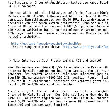
Mit langsameren Internet-Anschlussen kostet die Kabel Telefo
14,90 Euro/Monat.

Die neue Aktion mit der inklusiven Telefonie-Flatrate l�uft 
BW bis zum 30.04.2006. Au�erdem entf�llt noch bis 31.03.2006
einmalige Einrichtungspreis von 99,90 EUR. Bestandskunden k�
ebenfalls von der neuen Aktion profitieren, wenn Sie auf ein
Internet Flatrate mit mindestens 6 MBit/s upgraden. Zudem k�
die Kunden wahlweise f�r einen kostenlosen W-LAN Router oder
MP3-Player inklusive dreimonatigem Zugang zur Music-Flatrate
To Go� entscheiden.

- 
http://go.tarif4you.de/go.php?a=KabelBW
- Ihre Meinung zu diesem Thema: 
http://www.tarif4you.de/for
>> Neue Internet-by-Call Preise bei smart91 und smart97

Zwei Marken aus dem Hause QSC/Ventelo haben ihre Preise f�r

Internet-by-Call Zug�nge zum heutigen Samstag, den 04.02.200
ge�ndert. Bei smart97 wird der Schmalband-Internetzugang im 
�surf4� (Einwahlnummer (0192 195 142) deutlich teurer: Statt
0,26 bis 0,52 Cent/Minute, berechnet der Anbieter jetzt in d
Tarif 1,29 Cent/Minute rund um die Uhr.     

Gleichzeitig f�hrt eine andere Marke - smart91 - einen g�nsi
Internet-by-Call Tarif ein. Der Internet-Zugang �ber die Ein
0192 195 141 kostet t�glich von 00 bis 06 Uhr 0,56 Cent/Minu
sonst 0,29 Cent/Minute. Der Benutzername f�r diesen Tarif la
�smart91� und das Kennwort �surfen�.    
