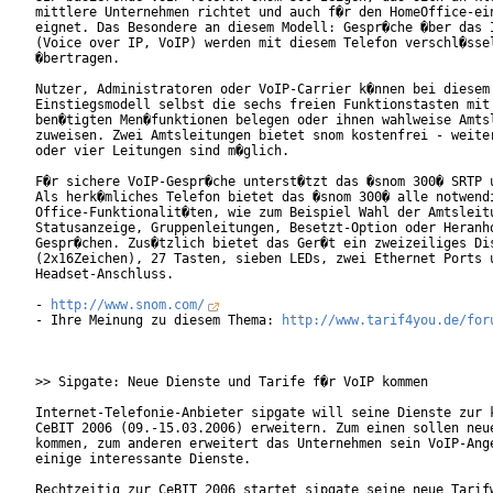
mittlere Unternehmen richtet und auch f�r den HomeOffice-ein
eignet. Das Besondere an diesem Modell: Gespr�che �ber das I
(Voice over IP, VoIP) werden mit diesem Telefon verschl�ssel
�bertragen.     

Nutzer, Administratoren oder VoIP-Carrier k�nnen bei diesem

Einstiegsmodell selbst die sechs freien Funktionstasten mit 
ben�tigten Men�funktionen belegen oder ihnen wahlweise Amtsl
zuweisen. Zwei Amtsleitungen bietet snom kostenfrei - weiter
oder vier Leitungen sind m�glich.    

F�r sichere VoIP-Gespr�che unterst�tzt das �snom 300� SRTP u
Als herk�mliches Telefon bietet das �snom 300� alle notwendi
Office-Funktionalit�ten, wie zum Beispiel Wahl der Amtsleitu
Statusanzeige, Gruppenleitungen, Besetzt-Option oder Heranho
Gespr�chen. Zus�tzlich bietet das Ger�t ein zweizeiliges Dis
(2x16Zeichen), 27 Tasten, sieben LEDs, zwei Ethernet Ports u
Headset-Anschluss.      

- 
http://www.snom.com/
- Ihre Meinung zu diesem Thema: 
http://www.tarif4you.de/for
>> Sipgate: Neue Dienste und Tarife f�r VoIP kommen

Internet-Telefonie-Anbieter sipgate will seine Dienste zur k
CeBIT 2006 (09.-15.03.2006) erweitern. Zum einen sollen neue
kommen, zum anderen erweitert das Unternehmen sein VoIP-Ange
einige interessante Dienste.

Rechtzeitig zur CeBIT 2006 startet sipgate seine neue Tarifw