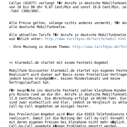
Callax (01077) verlangt f�r Anrufe in deutsche Mobilfunknetz
von 18 bis 08 Uhr 9,87 Cent/Min und sonst 10,8 Cent/Min, im 
-Takt (300/300).

Alle Preise gelten, solange nichts anderes vermerkt, f�r Anr
alle deutsche Mobilfunknetze.

Alle aktuellen Tarife f�r Anrufe in deutsche Mobilfunknetze 
wie �blich unter: 
http://www.tarif4you.de/tarife/mobil.html
- Ihre Meinung zu diesem Thema: 
http://www.tarif4you.de/for
>> klarmobil.de startet mit einem Festnetz-Angebot

Mobilfunk-Discounter klarmobil.de startet ein eigenes Festne
Realisiert wird dieser auf Basis eines Preslection-Vertrages
jedoch keine Grundgeb�hr, keinen Mindestumsatz und keine

Vertragslaufzeit hat.   

F�r Gespr�che ins deutsche Festnetz zahlen klarphone-Kunden 
pro Minute rund um die Uhr. Anrufe in deutsche Mobilfunknetz
17,0 Cent/Minute. Die Abrechnung erfolgt im 60/60-Takt. Die 
sind zwar einheitlich und klar, jedoch im Vergleich zu aktue
Call-by-Call Angeboten um einiges teurer.    

Das Preslection-Angebot wird �ber die 01019 Telefondienste G
realisiert. Damit ist die Nutzung der Call-by-Call Vorwahl 0
mit deren eigenen Preisen bei klarphone nicht mehr m�glich. 
Call-by-Call angebote k�nnen Problemlos genutzt werden.
