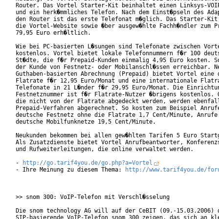
Router. Das Vortel Starter-Kit beinhaltet einen Linksys-VOIP
und ein herk�mmliches Telefon. Nach dem Einst�pseln des Adap
den Router ist das erste Telefonat m�glich. Das Starter-Kit 
die Vortel-Website sowie �ber ausgew�hlte Fachh�ndler zum Pr
79,95 Euro erh�ltlich.      

Wie bei PC-basierten L�sungen sind Telefonate zwischen Vorte
kostenlos. Vortel bietet lokale Telefonnummern f�r 100 deuts
St�dte, die f�r Prepaid-Kunden einmalig 4,95 Euro kosten. So
der Kunde von Festnetz- oder Mobilanschl�ssen erreichbar. Ne
Guthaben-basierten Abrechnung (Prepaid) bietet Vortel eine d
Flatrate f�r 12,95 Euro/Monat und eine internationale Flatra
Telefonate in 21 L�nder f�r 29,95 Euro/Monat. Die Einrichtun
Festnetznummer ist f�r Flatrate-Nutzer �brigens kostenlos. G
die nicht von der Flatrate abgedeckt werden, werden ebenfall
Prepaid-Verfahren abgerechnet. So kosten zum Beispiel Anrufe
deutsche Festnetz ohne die Flatrate 1,7 Cent/Minute, Anrufe 
deutsche Mobilfunknetze 19,5 Cent/Minute.

Neukunden bekommen bei allen gew�hlten Tarifen 5 Euro Startg
Als Zusatzdienste bietet Vortel Anrufbeantworter, Konferenzs
und Rufweiterleitungen, die online verwaltet werden.

- 
http://go.tarif4you.de/go.php?a=Vortel
- Ihre Meinung zu diesem Thema: 
http://www.tarif4you.de/for
>> snom 300: VoIP-Telefon mit Verschl�sselung

Die snom technology AG will auf der CeBIT (09.-15.03.2006) d
SIP-basierende VoIP-Telefon snom 300 zeigen, das sich an kle