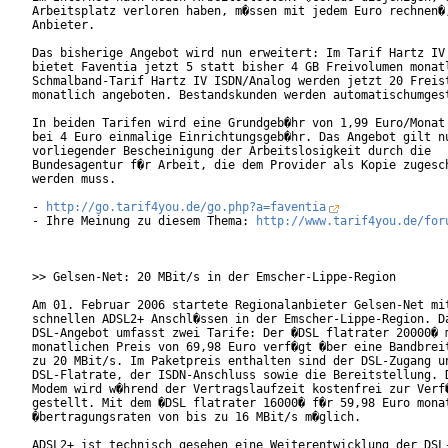
Arbeitsplatz verloren haben, m�ssen mit jedem Euro rechnen�,
Anbieter.     

Das bisherige Angebot wird nun erweitert: Im Tarif Hartz IV 
bietet Faventia jetzt 5 statt bisher 4 GB Freivolumen monatl
Schmalband-Tarif Hartz IV ISDN/Analog werden jetzt 20 Freist
monatlich angeboten. Bestandskunden werden automatischumgest
In beiden Tarifen wird eine Grundgeb�hr von 1,99 Euro/Monat 
bei 4 Euro einmalige Einrichtungsgeb�hr. Das Angebot gilt nu
vorliegender Bescheinigung der Arbeitslosigkeit durch die

Bundesagentur f�r Arbeit, die dem Provider als Kopie zugesch
werden muss.

- 
http://go.tarif4you.de/go.php?a=faventia
- Ihre Meinung zu diesem Thema: 
http://www.tarif4you.de/for
>> Gelsen-Net: 20 MBit/s in der Emscher-Lippe-Region

Am 01. Februar 2006 startete Regionalanbieter Gelsen-Net mit
schnellen ADSL2+ Anschl�ssen in der Emscher-Lippe-Region. Da
DSL-Angebot umfasst zwei Tarife: Der �DSL flatrater 20000� m
monatlichen Preis von 69,98 Euro verf�gt �ber eine Bandbreit
zu 20 MBit/s. Im Paketpreis enthalten sind der DSL-Zugang un
DSL-Flatrate, der ISDN-Anschluss sowie die Bereitstellung. D
Modem wird w�hrend der Vertragslaufzeit kostenfrei zur Verf�
gestellt. Mit dem �DSL flatrater 16000� f�r 59,98 Euro monat
�bertragungsraten von bis zu 16 MBit/s m�glich.        

ADSL2+ ist technisch gesehen eine Weiterentwicklung der DSL-