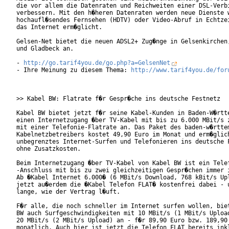
die vor allem die Datenraten und Reichweiten einer DSL-Verbi
verbessern. Mit den h�heren Datenraten werden neue Dienste w
hochaufl�sendes Fernsehen (HDTV) oder Video-Abruf in Echtzei
das Internet erm�glicht.

Gelsen-Net bietet die neuen ADSL2+ Zug�nge in Gelsenkirchen,
und Gladbeck an.

- 
http://go.tarif4you.de/go.php?a=GelsenNet
- Ihre Meinung zu diesem Thema: 
http://www.tarif4you.de/for
>> Kabel BW: Flatrate f�r Gespr�che ins deutsche Festnetz

Kabel BW bietet jetzt f�r seine Kabel-Kunden in Baden-W�rtte
einen Internetzugang �ber TV-Kabel mit bis zu 6.000 MBit/s z
mit einer Telefonie-Flatrate an. Das Paket des baden-w�rttem
Kabelnetzbetreibers kostet 49,90 Euro im Monat und erm�glich
unbegrenztes Internet-Surfen und Telefonieren ins deutsche F
ohne Zusatzkosten.     

Beim Internetzugang �ber TV-Kabel von Kabel BW ist ein Telef
-Anschluss mit bis zu zwei gleichzeitigen Gespr�chen immer i
Ab �Kabel Internet 6.000� (6 MBit/s Download, 768 kBit/s Upl
jetzt au�erdem die �Kabel Telefon FLAT� kostenfrei dabei - u
lange, wie der Vertrag l�uft.

F�r alle, die noch schneller im Internet surfen wollen, biet
BW auch Surfgeschwindigkeiten mit 10 MBit/s (1 MBit/s Upload
20 MBit/s (2 MBit/s Upload) an - f�r 89,90 Euro bzw. 189,90 
monatlich. Auch hier ist jetzt die Telefon FLAT bereits inkl