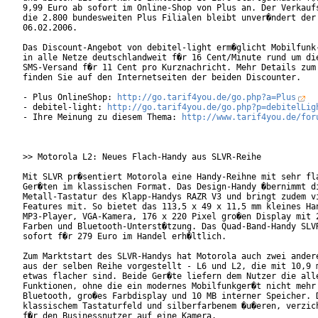
9,99 Euro ab sofort im Online-Shop von Plus an. Der Verkaufs
die 2.800 bundesweiten Plus Filialen bleibt unver�ndert der

06.02.2006.      

Das Discount-Angebot von debitel-light erm�glicht Mobilfunk-
in alle Netze deutschlandweit f�r 16 Cent/Minute rund um die
SMS-Versand f�r 11 Cent pro Kurznachricht. Mehr Details zum 
finden Sie auf den Internetseiten der beiden Discounter.

- Plus OnlineShop: 
http://go.tarif4you.de/go.php?a=Plus
- debitel-light: 
http://go.tarif4you.de/go.php?p=debitelLig
- Ihre Meinung zu diesem Thema: 
http://www.tarif4you.de/for
>> Motorola L2: Neues Flach-Handy aus SLVR-Reihe

Mit SLVR pr�sentiert Motorola eine Handy-Reihne mit sehr fla
Ger�ten im klassischen Format. Das Design-Handy �bernimmt di
Metall-Tastatur des Klapp-Handys RAZR V3 und bringt zudem vi
Features mit. So bietet das 113,5 x 49 x 11,5 mm kleines Han
MP3-Player, VGA-Kamera, 176 x 220 Pixel gro�en Display mit 2
Farben und Bluetooth-Unterst�tzung. Das Quad-Band-Handy SLVR
sofort f�r 279 Euro im Handel erh�ltlich.      

Zum Marktstart des SLVR-Handys hat Motorola auch zwei andere
aus der selben Reihe vorgestellt - L6 und L2, die mit 10,9 m
etwas flacher sind. Beide Ger�te liefern dem Nutzer die alle
Funktionen, ohne die ein modernes Mobilfunkger�t nicht mehr 
Bluetooth, gro�es Farbdisplay und 10 MB interner Speicher. D
klassischem Tastaturfeld und silberfarbenem �u�eren, verzich
f�r den Businessnutzer auf eine Kamera.      
