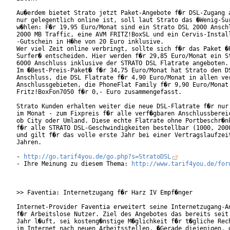
Au�erdem bietet Strato jetzt Paket-Angebote f�r DSL-Zugang a
nur gelegentlich online ist, soll laut Strato das �Wenig-Sur
w�hlen: F�r 19,95 Euro/Monat sind ein Strato DSL 2000 Anschl
2000 MB Traffic, eine AVM FRITZ!BoxSL und ein Cervis-Install
-Gutschein in H�he von 20 Euro inklusive.

Wer viel Zeit online verbringt, sollte sich f�r das Paket �P
Surfer� entscheiden. Hier werden f�r 29,85 Euro/Monat ein St
6000 Anschluss inklusive der STRATO DSL Flatrate angeboten.

Im �Best-Preis-Paket� f�r 34,75 Euro/Monat hat Strato den DS
Anschluss, die DSL Flatrate f�r 4,90 Euro/Monat in allen ver
Anschlussgebieten, die PhoneFlat Family f�r 9,90 Euro/Monat 
Fritz!BoxFon7050 f�r 0,- Euro zusammengefasst.           

Strato Kunden erhalten weiter die neue DSL-Flatrate f�r nur 
im Monat - zum Fixpreis f�r alle verf�gbaren Anschlussbereic
ob City oder Umland. Diese echte Flatrate ohne Portbeschr�nk
f�r alle STRATO DSL-Geschwindigkeiten bestellbar (1000, 2000
und gilt f�r das volle erste Jahr bei einer Vertragslaufzeit
Jahren.

- 
http://go.tarif4you.de/go.php?s=StratoDSL
- Ihre Meinung zu diesem Thema: 
http://www.tarif4you.de/for
>> Faventia: Internetzugang f�r Harz IV Empf�nger

Internet-Provider Faventia erweitert seine Internetzugang-An
f�r Arbeitslose Nutzer. Ziel des Angebotes das bereits seit 
Jahr l�uft, sei kosteng�nstige M�glichkeit f�r t�gliche Rech
im Internet nach neuen Arbeitsstellen. �Gerade diejenigen, d