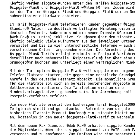
K�nftig werden sipgate-Kunden unter den Tarifen �sipgate-Sta
�sipgate-Plus� und �sipgate-Flat� w�hlen k�nnen. Zudem wird 
bei den Tarifen �sipgate-Plus� und �sipgate-Flat� seinen Neu
subventionierte Hardware anbieten.    

Im Tarif �sipgate-Plus� telefonieren Kunden gegen�ber �sipga
Standard�-Nutzern zu deutlich verbilligten Minutenpreisen in
deutsche Festnetz. Au�erdem sind die neuen Dienste �German-H
�Web-Fax� (s. unten) inklusive. So k�nnen �ber den sipgate-A
k�nftig beliebig viele Rufnummern aus dem jeweiligen Ortsnet
verwaltet und bis zu vier unterschiedliche Telefone – auch a
verschiedenen Orten - angebunden werden. Die Abrechnung des

�sipgate-Plus�-Tarifs erfolgt erstmals im Postpaid-Verfahren
detailliert nach Nebenstelle. �sipgate-Plus� ist �ber eine m
Grundgeb�hr buchbar und unterliegt einer vertraglichen Minde
Mit der Tarifoption �sipgate-Flat� will sipgate eine eigene

Telefon-Flatrate starten, die gegen eine monatliche Grundgeb
Anrufe in das deutsche Festnetz abdeckt. Die monatliche Grun
f�r die Flatrate sol sich an bereits bestehender Angebote an
Wettbewerber orientieren. Die Tarifoption wird an eine

Mindestvertragslaufzeit gebunden sein. Die Abrechnung soll i
Postpaid-Verfahren erfolgen.      

Die neue Flatrate ersetzt den bisherigen Tarif �sipgate1000�
Zeitgleich stellt indigo networks - Betreiber von sipgate - 
bisheriges Flatrate-Produkt �nufone� ein. sipgate bietet nuf
an, kostenlos in den neuen �sipgate-Flat�-Tarif zu wechseln.
Mit dem neuen Fax-Dienstes �Web-Fax� erhalten sipgate-Kunden
die M�glichkeit, �ber ihren sipgate-Account via VoIP auch Fa
versenden und zu empfangen. Zum Empfang wird eine separate R