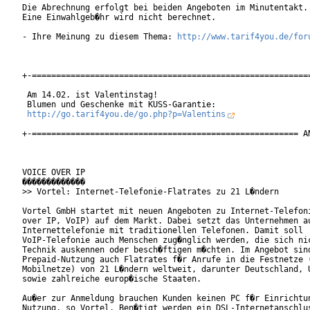
Die Abrechnung erfolgt bei beiden Angeboten im Minutentakt.

Eine Einwahlgeb�hr wird nicht berechnet.

- Ihre Meinung zu diesem Thema: 
http://www.tarif4you.de/for
+-==========================================================
 Am 14.02. ist Valentinstag!

 Blumen und Geschenke mit KUSS-Garantie:

http://go.tarif4you.de/go.php?p=Valentins
+-======================================================= AN
VOICE OVER IP

�������������

>> Vortel: Internet-Telefonie-Flatrates zu 21 L�ndern

Vortel GmbH startet mit neuen Angeboten zu Internet-Telefoni
over IP, VoIP) auf dem Markt. Dabei setzt das Unternehmen au
Internettelefonie mit traditionellen Telefonen. Damit soll

VoIP-Telefonie auch Menschen zug�nglich werden, die sich nic
Technik auskennen oder besch�ftigen m�chten. Im Angebot sind
Prepaid-Nutzung auch Flatrates f�r Anrufe in die Festnetze (
Mobilnetze) von 21 L�ndern weltweit, darunter Deutschland, U
sowie zahlreiche europ�ische Staaten.       

Au�er zur Anmeldung brauchen Kunden keinen PC f�r Einrichtun
Nutzung, so Vortel. Ben�tigt werden ein DSL-Internetanschlus