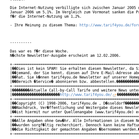
Die Internet-Nutzung verbilligte sich zwischen Januar 2005 u
Januar 2006 um 5,1%. Im Vergleich zum Vormonat sanken die Pr
f�r die Internet-Nutzung um 1,2%.

- Ihre Meinung zu diesem Thema: 
http://www.tarif4you.de/for
----------

Das war es f�r diese Woche.

N�chste Newsletter-Ausgabe erscheint am 12.02.2006.

+-==========================================================
|��Dies ist kein SPAM! Sie erhalten diesen Newsletter, da Si
|��jemand, der Sie kennt, diesen auf Ihre E-Mail-Adresse abo
|��hat. Sie k�nnen tarif4you.de Newsletter auf unserer Homep
|��Bereich �Service� abonnieren bzw. abbestellen.�����������
+-==========================================================
|��������Aktuelle Call-by-Call Tarife und weitere News unter
|����������������������
http://www.tarif4you.de/
����������
+-==========================================================
|��Copyright (C) 1998-2006, tarif4you.de , D�sseldorf�������
|��Nachdruck, Ver�ffentlichung und Weitergabe dieses Newslet
|��ist hiermit nur unter Quellenangabe (www.tarif4you.de) er
+-==========================================================
|��Alle Angaben ohne Gew�hr. Alle Informationen in diesem Ne
|��wurden sorgf�ltig recherchiert. Dennoch kann keine Haftun
|��die Richtigkeit der gemachten Angaben �bernommen werden.�