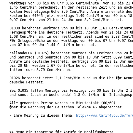
werktags von 00 bis 09 Uhr 0,65 Cent/Minute. Von 18 bis 21 U
1,45 Cent/Min berechnet. In der restlichen Zeit und am Woche
kosten Festnetzgespr�che 3,9 Cent/Min. Anrufe innerhalb des 
kosten bei 01045 jetzt werktags 1,49 Cent/Min von 09 bis 18 
0,97 Cent/Min von 21 bis 24 Uhr und 3,9 Cent/Min sonst.

01038 berehcnet werktags von 09 bis 18 Uhr 1,63 Cent/Minute 
Ferngespr�che ins deutsche Festnetz. Abends von 21 bis 24 Uh
1,08 Cent/Min an. In der restlichen Zeit sind es 3,88 Cent/M
F�r Ortsgespr�che werden werktags von 00 bis 07 Uhr 0,97 Cen
von 07 bis 09 Uhr 1,44 Cent/Min berechnet.

callandoFON (01075) berechnet Montags bis Freitags von 20 bi
und Samstags und Sonntags von 09 bis 18 Uhr jetzt 0,99 Cent/
Anrufe ins deutsche Festnetz. Werktags von 09 bis 12 Uhr und
bis 20 Uhr werden 1,67 Cent/Min berechnet. In der restlichen
fallen teure 3,79 Cent/Min an.

01026 berechnet jetzt 2,1 Cent/Min rund um die Uhr f�r Arnuf
deusche Festnetz.

Bei 01035 fallen Montags bis Freitags von 00 bis 18 Uhr 2,1 
und sonst (auch am Wochenende) 1,8 Cent/Min f�r Inlandsgespr
Alle genannten Preise werden im Minutentakt (60/60)

�ber die Rechnung der Deutschen Telekom AG abgerechnet.

- Ihre Meinung zu diesem Thema: 
http://www.tarif4you.de/for
>> Neue Minutenpreise f�r Anrufe in Mobilfunknetze
