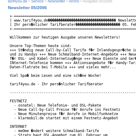
tarif4you.de
>
Service
>
Newsletter
>
Archiv
> Ausgabe 05/2006
Newsletter 05/2006
+-==========================================================
| www.tarif4you.de�������������������������������� Newslette
| Ihr pers�nlicher Tarifberater��������������������� 05. Feb
+-==========================================================
Willkommen zur heutigen Ausgabe unseren Newsletters!

Unsere Top-Themen heute sind:

+++ St�ndig neue Call-by-Call Tarife f�r Inlandsgespr�che in
und zu Handys +++ Neue Schmalband-Internet-Angebote +++ Neue
f�r DSL- und Kabel-Internetzug�nge +++ Neue Dienste und Ger�
INternet-Telefonie kommen +++ Aktionsangebote f�r Handy-Tari
Daten-Flatrate bei T-Mobile +++ und vieles mehr...

Viel Spa� beim Lesen und eine sch�ne Woche!

tarif4you.de - Ihr pers�nlicher Tarifberater

------------------------------------------------------------
FESTNETZ

  - osnatel: Neue Telefonie- und DSL-Pakete

  - Neue Call-by-Call Preise f�r Anrufe ins Festnetz

  - Neue Minutenpreise f�r Anrufe in Mobilfunknetze

  - klarmobil.de startet mit einem Festnetz-Angebot

INTERNET

  - meOme �ndert weitere Schmalband-Tarife

  - Strato baut DSL-Angebot zum 01. Februar um
