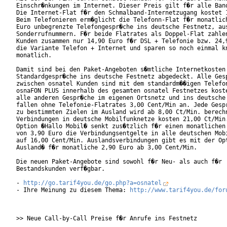
Einschr�nkungen im Internet. Dieser Preis gilt f�r alle Band
Die Internet-Flat f�r den Schmalband-Internetzugang kostet 1
Beim Telefonieren erm�glicht die Telefonn-Flat f�r monatlich
Euro unbegrenzte Telefongespr�che ins deutsche Festnetz, aus
Sonderrufnummern. F�r beide Flatrates als Doppel-Flat zahlen
Kunden zusammen nur 14,90 Euro f�r DSL + Telefonie bzw. 24,9
die Variante Telefon + Internet und sparen so noch einmal kn
monatlich.        

Damit sind bei den Paket-Angeboten s�mtliche Internetkosten 
Standardgespr�che ins deutsche Festnetz abgedeckt. Alle Gesp
zwischen osnatel Kunden sind mit dem standardm��igen Telefon
osnaFON PLUS innerhalb des gesamten osnatel Festnetzes koste
alle anderen Gespr�che im eigenen Ortsnetz und ins deutsche 
fallen ohne Telefonie-Flatrates 3,00 Cent/Min an. Jede Gespr
zu bestimmten Zielen im Ausland wird ab 8,00 Ct/Min. berechn
Verbindungen in deutsche Mobilfunknetze kosten 21,00 Ct/Min.
Option �Hallo Mobil� senkt zus�tzlich f�r einen monatlichen 
von 3,90 Euro die Verbindungsentgelte in alle deutschen Mobi
auf 16,00 Cent/Min. Auslandsverbindungen gibt es mit der Opt
Ausland� f�r monatliche 2,90 Euro ab 3,00 Cent/Min.

Die neuen Paket-Angebote sind sowohl f�r Neu- als auch f�r

Bestandskunden verf�gbar.

- 
http://go.tarif4you.de/go.php?a=osnatel
- Ihre Meinung zu diesem Thema: 
http://www.tarif4you.de/for
>> Neue Call-by-Call Preise f�r Anrufe ins Festnetz
