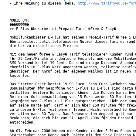
- Ihre Meinung zu diesem Thema: 
http://www.tarif4you.de/for
MOBILFUNK

���������

>> E-Plus �berarbeitet Prepaid-Tarif �Free & Easy�

Mobilfunkanbieter E-Plus hat seinen Prepaid-Tarif �Free & Ea
�berarbeitet. Jetzt telefonieren Nutzer dieses Tarifes rund 
die Uhr zu einheitlichen Preisen.

Mit dem neuen �Free & Easy� Tarif telefonieren Kunden rund u
f�r 29 Cent/Minute ins deutsche Festnetz und die Mobilfunkne
SMS-Versand kostet 19 Cent. Da sind einige Discount-Angebote
ebenfalls im E-Plus Netz angeboten werden, teilweise deutlic
g�nstiger. Der Anruf bei der eigenen Mailbox ist im neuen Ta
kostenlos.     

Das Starter-Paket kostet 19,90 Euro. Zehn Euro Guthaben sowi
Bonusminuten f�r Gespr�che von E-Plus zu E-Plus sind darin b
enthalten. Weitere Bonusminuten k�nnen die Kunden hinzu �ver
Bei einer Guthabenaufladung von 15 Euro werden 50 Minuten f�
Gespr�che von E-Plus zu E-Plus gutgeschrieben. L�dt der Kund
auf seine Karte auf, darf er sich �ber 150 Minuten f�r freie
zu anderen E-Plus Teilnehmern freuen. Nicht verbrauchte Bonu
verfallen nach 30 Tagen. Das Bonusminuten-Angebot gilt nur f
Neukunden, die sich bis zum 31. April 2006 f�r den Prepaid-T
entscheiden.         

Ab 01. Februar 2006 k�nnen die Kunden in den E-Plus Shops ne
Starterpaket ohne Handy auch Pakete mit dem Sony Ericsson K3