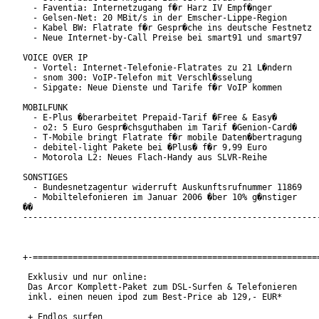
  - Faventia: Internetzugang f�r Harz IV Empf�nger

  - Gelsen-Net: 20 MBit/s in der Emscher-Lippe-Region

  - Kabel BW: Flatrate f�r Gespr�che ins deutsche Festnetz

  - Neue Internet-by-Call Preise bei smart91 und smart97

VOICE OVER IP

  - Vortel: Internet-Telefonie-Flatrates zu 21 L�ndern

  - snom 300: VoIP-Telefon mit Verschl�sselung

  - Sipgate: Neue Dienste und Tarife f�r VoIP kommen

MOBILFUNK

  - E-Plus �berarbeitet Prepaid-Tarif �Free & Easy�

  - o2: 5 Euro Gespr�chsguthaben im Tarif �Genion-Card�

  - T-Mobile bringt Flatrate f�r mobile Daten�bertragung

  - debitel-light Pakete bei �Plus� f�r 9,99 Euro

  - Motorola L2: Neues Flach-Handy aus SLVR-Reihe

SONSTIGES

  - Bundesnetzagentur widerruft Auskunftsrufnummer 11869

  - Mobiltelefonieren im Januar 2006 �ber 10% g�nstiger

��

------------------------------------------------------------
+-==========================================================
 Exklusiv und nur online:

 Das Arcor Komplett-Paket zum DSL-Surfen & Telefonieren

 inkl. einen neuen ipod zum Best-Price ab 129,- EUR*

 + Endlos surfen
