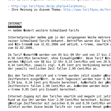
- 
http://go.tarif4you.de/go.php?p=klarphone
- Ihre Meinung zu diesem Thema: 
http://www.tarif4you.de/for
INTERNET

��������

>> meOme �ndert weitere Schmalband-Tarife

Internetprovider meOme gab in der vergangenen Woche mehrere 
seiner Schmalband-Tarife bekannt. Betroffen waren die Tarife
und �2x-treme� zum 31.01.2006 und aktiv9, x-treme, smart24 u
zum 02.02.2006.

Im Tarif �smart9� werden von 05 bis 09 Uhr und von 17 bis 21
0,58 Cent/Min berechnet, ohne Einwahlgeb�hr. Beim Tarif �2x-
werden t�glich von 08 bis 12 Uhr 0,33 Cent/Min und von 20 bi
0,34 Cent/Min, jeweils zzgl. 9,85 Cent pro Verbindung berech
der jeweils restlichen Zeit fallen 2,99 Cent/Min an.

Bei den Tarifen aktiv9 und x-treme wurden jetzt wieder g�nst
Zeitfenstern eingef�hrt. Je nach Tageszeit werden hier 0,58 
0,59 bzw. 0,34 Cent pro Minute berechnet. Au�erhalb der g�ns
Zeitfenstern fallen 2,99 Cent/Min an. Au�erdem werden beim T
x-treme 9,85 Cent pro Einwahl berechnet. 

Internet-Zugang mit den Tarifen smart24 und mega24 ist jetzt
Rund um die Uhr werden hier 2,99 Cent/Min berechnet. Bisheri
g�nstige Zeitfenster mit zwischen 0,34 und 0,59 Cent/Min ent
Zuletzt wurden diese beide Tarife vor rund einem Monat ge�nd