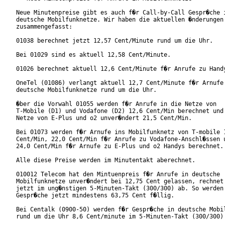
Neue Minutenpreise gibt es auch f�r Call-by-Call Gespr�che i
deutsche Mobilfunknetze. Wir haben die aktuellen �nderungen 
zusammengefasst:

01038 berechnet jetzt 12,57 Cent/Minute rund um die Uhr.

Bei 01029 sind es aktuell 12,58 Cent/Minute.

01026 berechnet aktuell 12,6 Cent/Minute f�r Anrufe zu Handy
OneTel (01086) verlangt aktuell 12,7 Cent/Minute f�r Arnufe 
deutsche Mobilfunknetze rund um die Uhr.

�ber die Vorwahl 01055 werden f�r Anrufe in die Netze von

T-Mobile (D1) und Vodafone (D2) 12,6 Cent/Min berechnet und 
Netze von E-Plus und o2 unver�ndert 21,5 Cent/Min.

Bei 01073 werden f�r Arnufe ins Mobilfunknetz von T-mobile 1
Cent/Min, 22,0 Cent/Min f�r Anrufe zu Vodafone-Anschl�ssen u
24,0 Cent/Min f�r Arnufe zu E-Plus und o2 Handys berechnet.

Alle diese Preise werden im Minutentakt aberechnet.

010012 Telecom hat den Mintuenpreis f�r Anrufe in deutsche

Mobilfunknetze unver�ndert bei 12,75 Cent gelassen, rechnet 
jetzt im ung�nstigen 5-Minuten-Takt (300/300) ab. So werden 
Gespr�che jetzt mindestens 63,75 Cent f�llig.

Bei Centalk (0900-50) werden f�r Gespr�che in deutsche Mobil
rund um die Uhr 8,6 Cent/minute im 5-Minuten-Takt (300/300) 