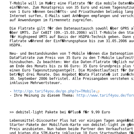
T-Mobile will im Ma�rz eine Flatrate f�r die mobile Daten�be
einf�hren. Zum Monatspreis von 35 Euro und einem Tagesnutzun
von 1 Euro k�nnen Gesch�fts- und Privatkunden beliebig lang 
Internet surfen, E-Mails samt Anh�ngen empfangen und verschi
auf Anwendungen im Firmennetz zugreifen.    

Die Flatrate gilt f�r den Datenaustausch sowohl �ber GPRS al
�ber UMTS. Zur CeBIT (09.-15.03.2006) will T-Mobile den Star
f�r Highspeed UMTS auf Basis der HSDPA-Technik geben. Dann g
Flatrate w�hrend der Einf�hrungsphase bis zum 31.05.2006 auc
HSDPA.    

Neu- und Bestandskunden von T-Mobile k�nnen die Datenoption

DataFlatrate zum Preis von 35 Euro zu den T-Mobile Laufzeitt
hinzubuchen. Zu beachten: Wer die Daten-Flatrate t�glich nut
am Ende des Monats bis zu 66 Euro: 35 Euro Grundpreis plus t
einen Euro Tagesnutzungsentgelt. Die Mindestlaufzeit f�r Dat
betr�gt drei Monate. Das Angebot �Data Flatrate� ist zun�chs
30. September 2006 befristet. Alle Preisangaben verstehen si
inklusive Mehrwertsteuer.

- 
http://go.tarif4you.de/go.php?s=TMobile
- Ihre Meinung zu diesem Thema: 
http://www.tarif4you.de/for
>> debitel-light Pakete bei �Plus� f�r 9,99 Euro

Lebensmittel-Discounter Plus hat vor einigen Tagen angek�ndi
Starter-Pakete der Mobilfunk-Karte von debitel-light zm g�ns
Preis anzubieten. Nun haben beide Partner den Verkaufsstart 
und bieten die SIM-Karte inklusive 10 Euro Startguthaben f�r