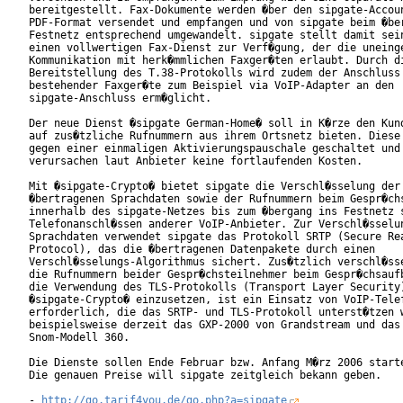
bereitgestellt. Fax-Dokumente werden �ber den sipgate-Accoun
PDF-Format versendet und empfangen und von sipgate beim �ber
Festnetz entsprechend umgewandelt. sipgate stellt damit sein
einen vollwertigen Fax-Dienst zur Verf�gung, der die uneinge
Kommunikation mit herk�mmlichen Faxger�ten erlaubt. Durch di
Bereitstellung des T.38-Protokolls wird zudem der Anschluss

bestehender Faxger�te zum Beispiel via VoIP-Adapter an den

sipgate-Anschluss erm�glicht.          

Der neue Dienst �sipgate German-Home� soll in K�rze den Kund
auf zus�tzliche Rufnummern aus ihrem Ortsnetz bieten. Diese 
gegen einer einmaligen Aktivierungspauschale geschaltet und

verursachen laut Anbieter keine fortlaufenden Kosten.   

Mit �sipgate-Crypto� bietet sipgate die Verschl�sselung der

�bertragenen Sprachdaten sowie der Rufnummern beim Gespr�chs
innerhalb des sipgate-Netzes bis zum �bergang ins Festnetz s
Telefonanschl�ssen anderer VoIP-Anbieter. Zur Verschl�sselun
Sprachdaten verwendet sipgate das Protokoll SRTP (Secure Rea
Protocol), das die �bertragenen Datenpakete durch einen

Verschl�sselungs-Algorithmus sichert. Zus�tzlich verschl�sse
die Rufnummern beider Gespr�chsteilnehmer beim Gespr�chsaufb
die Verwendung des TLS-Protokolls (Transport Layer Security)
�sipgate-Crypto� einzusetzen, ist ein Einsatz von VoIP-Telef
erforderlich, die das SRTP- und TLS-Protokoll unterst�tzen w
beispielsweise derzeit das GXP-2000 von Grandstream und das

Snom-Modell 360.            

Die Dienste sollen Ende Februar bzw. Anfang M�rz 2006 starte
Die genauen Preise will sipgate zeitgleich bekann geben.

- 
http://go.tarif4you.de/go.php?a=sipgate