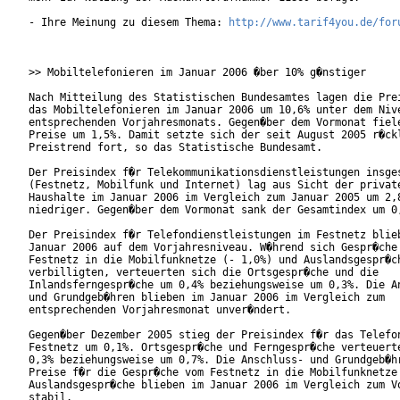
- Ihre Meinung zu diesem Thema: 
http://www.tarif4you.de/for
>> Mobiltelefonieren im Januar 2006 �ber 10% g�nstiger

Nach Mitteilung des Statistischen Bundesamtes lagen die Prei
das Mobiltelefonieren im Januar 2006 um 10,6% unter dem Nive
entsprechenden Vorjahresmonats. Gegen�ber dem Vormonat fiele
Preise um 1,5%. Damit setzte sich der seit August 2005 r�ckl
Preistrend fort, so das Statistische Bundesamt.    

Der Preisindex f�r Telekommunikationsdienstleistungen insges
(Festnetz, Mobilfunk und Internet) lag aus Sicht der private
Haushalte im Januar 2006 im Vergleich zum Januar 2005 um 2,8
niedriger. Gegen�ber dem Vormonat sank der Gesamtindex um 0,
Der Preisindex f�r Telefondienstleistungen im Festnetz blieb
Januar 2006 auf dem Vorjahresniveau. W�hrend sich Gespr�che 
Festnetz in die Mobilfunknetze (- 1,0%) und Auslandsgespr�ch
verbilligten, verteuerten sich die Ortsgespr�che und die

Inlandsferngespr�che um 0,4% beziehungsweise um 0,3%. Die An
und Grundgeb�hren blieben im Januar 2006 im Vergleich zum

entsprechenden Vorjahresmonat unver�ndert.      

Gegen�ber Dezember 2005 stieg der Preisindex f�r das Telefon
Festnetz um 0,1%. Ortsgespr�che und Ferngespr�che verteuerte
0,3% beziehungsweise um 0,7%. Die Anschluss- und Grundgeb�hr
Preise f�r die Gespr�che vom Festnetz in die Mobilfunknetze 
Auslandsgespr�che blieben im Januar 2006 im Vergleich zum Vo
stabil.     
