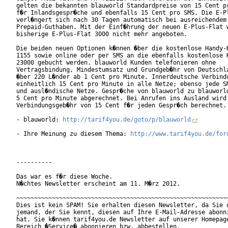
gelten die bekannten blauworld Standardpreise von 15 Cent pr
f�r Inlandsgespr�che und ebenfalls 15 Cent pro SMS. Die E-Pl
verl�ngert sich nach 30 Tagen automatisch bei ausreichendem

Prepaid-Guthaben. Mit der Einf�hrung der neuen E-Plus-Flat w
bisherige E-Plus-Flat 3000 nicht mehr angeboten.

Die beiden neuen Optionen k�nnen �ber die kostenlose Handy-K
1155 sowie online oder per SMS an die ebenfalls kostenlose K
23000 gebucht werden. blauworld Kunden telefonieren ohne

Vertragsbindung, Mindestumsatz und Grundgeb�hr von Deutschla
�ber 220 L�nder ab 1 Cent pro Minute. Innerdeutsche Verbindu
einheitlich 15 Cent pro Minute in alle Netze; ebenso jede SM
und ausl�ndische Netze. Gespr�che von blauworld zu blauworld
5 Cent pro Minute abgerechnet. Bei Anrufen ins Ausland wird 
Verbindungsgeb�hr von 15 Cent f�r jeden Gespr�ch berechnet.

- blauworld: 
http://tarif4you.de/goto/p/blauworld
- Ihre Meinung zu diesem Thema: 
http://www.tarif4you.de/for
----------

Das war es f�r diese Woche.

N�chtes Newsletter erscheint am 11. M�rz 2012.

~~~~~~~~~~~~~~~~~~~~~~~~~~~~~~~~~~~~~~~~~~~~~~~~~~~~~~~~~~~~
Dies ist kein SPAM! Sie erhalten diesen Newsletter, da Sie o
jemand, der Sie kennt, diesen auf Ihre E-Mail-Adresse abonni
hat. Sie k�nnen tarif4you.de Newsletter auf unserer Homepage
Bereich �Service� abonnieren bzw. abbestellen.
