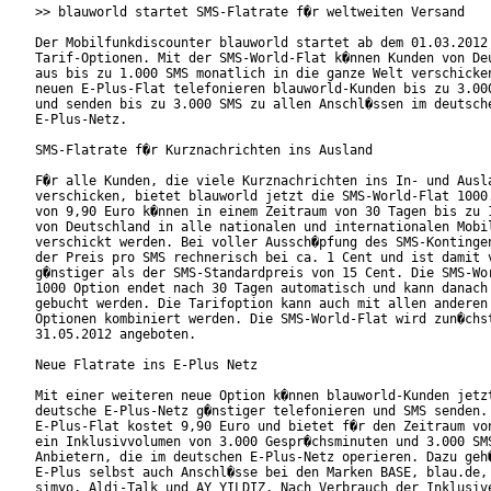
>> blauworld startet SMS-Flatrate f�r weltweiten Versand

Der Mobilfunkdiscounter blauworld startet ab dem 01.03.2012 
Tarif-Optionen. Mit der SMS-World-Flat k�nnen Kunden von Deu
aus bis zu 1.000 SMS monatlich in die ganze Welt verschicken
neuen E-Plus-Flat telefonieren blauworld-Kunden bis zu 3.000
und senden bis zu 3.000 SMS zu allen Anschl�ssen im deutsche
E-Plus-Netz.

SMS-Flatrate f�r Kurznachrichten ins Ausland

F�r alle Kunden, die viele Kurznachrichten ins In- und Ausla
verschicken, bietet blauworld jetzt die SMS-World-Flat 1000.
von 9,90 Euro k�nnen in einem Zeitraum von 30 Tagen bis zu 1
von Deutschland in alle nationalen und internationalen Mobil
verschickt werden. Bei voller Aussch�pfung des SMS-Kontingen
der Preis pro SMS rechnerisch bei ca. 1 Cent und ist damit v
g�nstiger als der SMS-Standardpreis von 15 Cent. Die SMS-Wor
1000 Option endet nach 30 Tagen automatisch und kann danach 
gebucht werden. Die Tarifoption kann auch mit allen anderen 
Optionen kombiniert werden. Die SMS-World-Flat wird zun�chst
31.05.2012 angeboten.

Neue Flatrate ins E-Plus Netz

Mit einer weiteren neue Option k�nnen blauworld-Kunden jetzt
deutsche E-Plus-Netz g�nstiger telefonieren und SMS senden. 
E-Plus-Flat kostet 9,90 Euro und bietet f�r den Zeitraum von
ein Inklusivvolumen von 3.000 Gespr�chsminuten und 3.000 SMS
Anbietern, die im deutschen E-Plus-Netz operieren. Dazu geh�
E-Plus selbst auch Anschl�sse bei den Marken BASE, blau.de, 
simyo, Aldi-Talk und AY YILDIZ. Nach Verbrauch der Inklusive