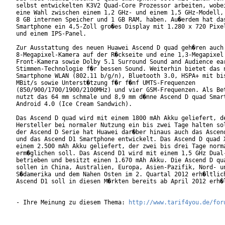
selbst entwickelten K3V2 Quad-Core Prozessor arbeiten, wobei
eine Wahl zwischen einem 1,2 GHz- und einem 1,5 GHz-Modell, 
8 GB internen Speicher und 1 GB RAM, haben. Au�erdem hat das
Smartphone ein 4,5-Zoll gro�es Display mit 1.280 x 720 Pixel
und einem IPS-Panel.

Zur Ausstattung des neuen Huawei Ascend D quad geh�ren auch 
8-Megapixel-Kamera auf der R�ckseite und eine 1,3-Megapixel

Front-Kamera sowie Dolby 5.1 Surround Sound and Audience ear
Stimmen-Technologie f�r bessen Sound. Weiterhin bietet das n
Smartphone WLAN (802.11 b/g/n), Bluetooth 3.0, HSPA+ mit bis
MBit/s sowie Unterst�tzung f�r f�nf UMTS-Frequenzen

(850/900/1700/1900/2100MHz) und vier GSM-Frequenzen. Als Bet
nutzt das 64 mm schmale und 8,9 mm d�nne Ascend D quad Smart
Android 4.0 (Ice Cream Sandwich).

Das Ascend D quad wird mit einem 1800 mAh Akku geliefert, de
Hersteller bei normaler Nutzung ein bis zwei Tage halten sol
der Ascend D Serie hat Huawei dar�ber hinaus auch das Ascend
und das Ascend D1 Smartphone entwickelt. Das Ascend D quad X
einem 2.500 mAh Akku geliefert, der zwei bis drei Tage norma
erm�glichen soll. Das Ascend D1 wird mit einem 1,5 GHz Dual-
betrieben und besitzt einen 1.670 mAh Akku. Die Ascend D qua
sollen in China, Australien, Europa, Asien-Pazifik, Nord- un
S�damerika und dem Nahen Osten im 2. Quartal 2012 erh�ltlich
Ascend D1 soll in diesen M�rkten bereits ab April 2012 erh�l
- Ihre Meinung zu diesem Thema: 
http://www.tarif4you.de/for