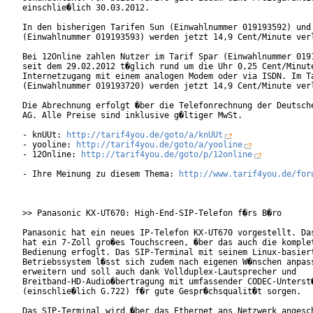
einschlie�lich 30.03.2012.

In den bisherigen Tarifen Sun (Einwahlnummer 019193592) und 
(Einwahlnummer 019193593) werden jetzt 14,9 Cent/Minute verl
Bei 12Online zahlen Nutzer im Tarif Spar (Einwahlnummer 0191
seit dem 29.02.2012 t�glich rund um die Uhr 0,25 Cent/Minute
Internetzugang mit einem analogen Modem oder via ISDN. Im Ta
(Einwahlnummer 019193720) werden jetzt 14,9 Cent/Minute verl
Die Abrechnung erfolgt �ber die Telefonrechnung der Deutsche
AG. Alle Preise sind inklusive g�ltiger MwSt.

- knUUt: 
http://tarif4you.de/goto/a/knUUt
- yooline: 
http://tarif4you.de/goto/a/yooline
- 12Online: 
http://tarif4you.de/goto/p/12online
- Ihre Meinung zu diesem Thema: 
http://www.tarif4you.de/for
>> Panasonic KX-UT670: High-End-SIP-Telefon f�rs B�ro

Panasonic hat ein neues IP-Telefon KX-UT670 vorgestellt. Das
hat ein 7-Zoll gro�es Touchscreen, �ber das auch die komplet
Bedienung erfoglt. Das SIP-Terminal mit seinem Linux-basiert
Betriebssystem l�sst sich zudem nach eigenen W�nschen anpass
erweitern und soll auch dank Vollduplex-Lautsprecher und

Breitband-HD-Audio�bertragung mit umfassender CODEC-Unterst�
(einschlie�lich G.722) f�r gute Gespr�chsqualit�t sorgen.

Das SIP-Terminal wird �ber das Ethernet ans Netzwerk angesch