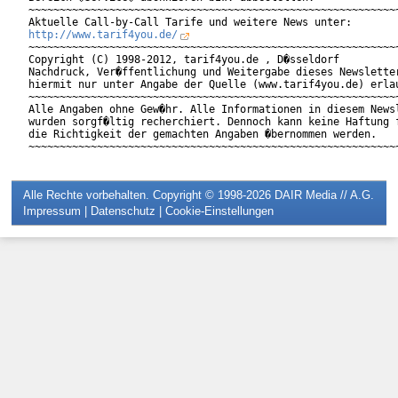
~~~~~~~~~~~~~~~~~~~~~~~~~~~~~~~~~~~~~~~~~~~~~~~~~~~~~~~~~~~~
http://www.tarif4you.de/
~~~~~~~~~~~~~~~~~~~~~~~~~~~~~~~~~~~~~~~~~~~~~~~~~~~~~~~~~~~~
Copyright (C) 1998-2012, tarif4you.de , D�sseldorf

Nachdruck, Ver�ffentlichung und Weitergabe dieses Newsletter
hiermit nur unter Angabe der Quelle (www.tarif4you.de) erlau
~~~~~~~~~~~~~~~~~~~~~~~~~~~~~~~~~~~~~~~~~~~~~~~~~~~~~~~~~~~~
Alle Angaben ohne Gew�hr. Alle Informationen in diesem Newsl
wurden sorgf�ltig recherchiert. Dennoch kann keine Haftung f
die Richtigkeit der gemachten Angaben �bernommen werden.

Alle Rechte vorbehalten. Copyright © 1998-2026
DAIR Media // A.G.
Impressum
|
Datenschutz
|
Cookie-Einstellungen