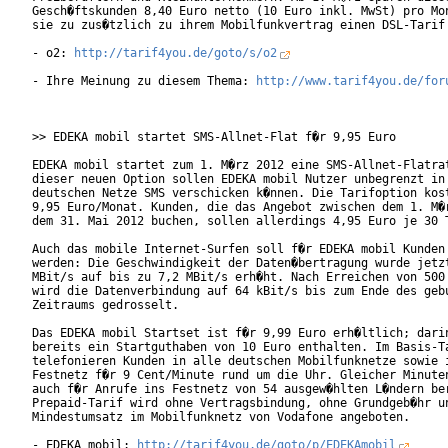
Gesch�ftskunden 8,40 Euro netto (10 Euro inkl. MwSt) pro Mon
sie zu zus�tzlich zu ihrem Mobilfunkvertrag einen DSL-Tarif 
- o2: 
http://tarif4you.de/goto/s/o2
- Ihre Meinung zu diesem Thema: 
http://www.tarif4you.de/for
>> EDEKA mobil startet SMS-Allnet-Flat f�r 9,95 Euro

EDEKA mobil startet zum 1. M�rz 2012 eine SMS-Allnet-Flatrat
dieser neuen Option sollen EDEKA mobil Nutzer unbegrenzt in 
deutschen Netze SMS verschicken k�nnen. Die Tarifoption kost
9,95 Euro/Monat. Kunden, die das Angebot zwischen dem 1. M�r
dem 31. Mai 2012 buchen, sollen allerdings 4,95 Euro je 30 T
Auch das mobile Internet-Surfen soll f�r EDEKA mobil Kunden 
werden: Die Geschwindigkeit der Daten�bertragung wurde jetzt
MBit/s auf bis zu 7,2 MBit/s erh�ht. Nach Erreichen von 500 
wird die Datenverbindung auf 64 kBit/s bis zum Ende des gebu
Zeitraums gedrosselt.

Das EDEKA mobil Startset ist f�r 9,99 Euro erh�ltlich; darin
bereits ein Startguthaben von 10 Euro enthalten. Im Basis-Ta
telefonieren Kunden in alle deutschen Mobilfunknetze sowie i
Festnetz f�r 9 Cent/Minute rund um die Uhr. Gleicher Minuten
auch f�r Anrufe ins Festnetz von 54 ausgew�hlten L�ndern ber
Prepaid-Tarif wird ohne Vertragsbindung, ohne Grundgeb�hr un
Mindestumsatz im Mobilfunknetz von Vodafone angeboten.

- EDEKA mobil: 
http://tarif4you.de/goto/p/EDEKAmobil