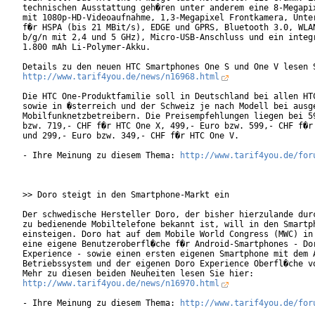
technischen Ausstattung geh�ren unter anderem eine 8-Megapix
mit 1080p-HD-Videoaufnahme, 1,3-Megapixel Frontkamera, Unter
f�r HSPA (bis 21 MBit/s), EDGE und GPRS, Bluetooth 3.0, WLAN
b/g/n mit 2,4 und 5 GHz), Micro-USB-Anschluss und ein integr
1.800 mAh Li-Polymer-Akku.

http://www.tarif4you.de/news/n16968.html
Die HTC One-Produktfamilie soll in Deutschland bei allen HTC
sowie in �sterreich und der Schweiz je nach Modell bei ausge
Mobilfunknetzbetreibern. Die Preisempfehlungen liegen bei 59
bzw. 719,- CHF f�r HTC One X, 499,- Euro bzw. 599,- CHF f�r 
und 299,- Euro bzw. 349,- CHF f�r HTC One V.

- Ihre Meinung zu diesem Thema: 
http://www.tarif4you.de/for
>> Doro steigt in den Smartphone-Markt ein

Der schwedische Hersteller Doro, der bisher hierzulande durc
zu bedienende Mobiltelefone bekannt ist, will in den Smartph
einsteigen. Doro hat auf dem Mobile World Congress (MWC) in 
eine eigene Benutzeroberfl�che f�r Android-Smartphones - Dor
Experience - sowie einen ersten eigenen Smartphone mit dem A
Betriebssystem und der eigenen Doro Experience Oberfl�che vo
http://www.tarif4you.de/news/n16970.html
- Ihre Meinung zu diesem Thema: 
http://www.tarif4you.de/for