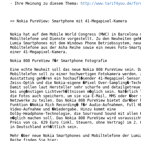
- Ihre Meinung zu diesem Thema: 
http://www.tarif4you.de/for
>> Nokia PureView: Smartphone mit 41-Megapixel-Kamera

Nokia hat auf dem Mobile World Congress (MWC) in Barcelona m
Mobiltelefone und Dienste vorgestellt. Zu den Neuheiten geh�
Lumia Smartphones mit dem Windows Phone Betriebssystem, neue
Mobiltelefone aus der Asha Reihe sowie ein neues Foto-Smartp
einer 41-Megapixel-Kamera.

Nokia 808 PureView f�r Smartphone Fotografie

Eine echte Neuheit soll das neue Nokia 808 PureView sein. Da
Mobiltelefon soll zu einer hochwertigen Fotokamera werden. z
Ausstattung geh�ren ein hochaufl�sender 41-Megapixel-Sensor,
Zeiss-Optik und die Nokia-eigene �Pixel Over-Sampling�-Techn
Damit sollen laut Hersteller sehr scharfe und detailgetreue 
bei ung�nstigen Lichtverh�ltnissen m�glich sein. Nat�rlich l
die Fotos auch speichern, um sie via E-Mail, MMS oder �ber s
Netzwerke zu teilen. Das Nokia 808 PureView bietet dar�ber h
Funktion �Nokia Rich Recording� f�r Audio-Aufnahmen, Full HD
Video-Aufnahme und �Wiedergabe. Hinzu kommt eine

Dolby-Headphone-Technologie, die Sourround Sound mit allen K
m�glich machen soll. Das Nokia 808 PureView wird voraussicht
Preis von ca. 629 Euro (inkl. Steuern, ohne Vertrag) im 2. Q
in Deutschland erh�ltlich sein.

Mehr �ber neue Nokia Smartphones und Mobiltelefone der Lumia