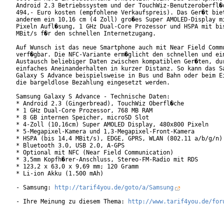
Android 2.3 Betriebssystem und der TouchWiz-Benutzeroberfl�c
494,- Euro kosten (empfohlene Verkaufspreis). Das Ger�t biet
anderem ein 10,16 cm (4 Zoll) gro�es Super AMOLED-Display mi
Pixeln Aufl�sung, 1 GHz Dual-Core Prozessor und HSPA mit bis
MBit/s f�r den schnellen Internetzugang.

Auf Wunsch ist das neue Smartphone auch mit Near Field Commu
verf�gbar. Die NFC-Variante erm�glicht den schnellen und ein
Austausch beliebiger Daten zwischen kompatiblen Ger�ten, dur
einfaches Aneinanderhalten in kurzer Distanz. So kann das Sa
Galaxy S Advance beispielsweise in Bus und Bahn oder beim Ei
die bargeldlose Bezahlung eingesetzt werden.

Samsung Galaxy S Advance - Technische Daten:

* Android 2.3 (Gingerbread), TouchWiz Oberfl�che

* 1 GHz Dual-Core Prozessor, 768 MB RAM

* 8 GB internen Speicher, microSD Slot

* 4-Zoll (10,16cm) Super AMOLED Display, 480x800 Pixeln

* 5-Megapixel-Kamera und 1,3-Megapixel-Front-Kamera

* HSPA (bis 14,4 MBit/s), EDGE, GPRS, WLAN (802.11 a/b/g/n)

* Bluetooth 3.0, USB 2.0, A-GPS

* Optional mit NFC (Near Field Communication)

* 3,5mm Kopfh�rer-Anschluss, Stereo-FM-Radio mit RDS

* 123,2 x 63,0 x 9,69 mm; 120 Gramm

* Li-ion Akku (1.500 mAh)

- Samsung: 
http://tarif4you.de/goto/a/Samsung
- Ihre Meinung zu diesem Thema: 
http://www.tarif4you.de/for