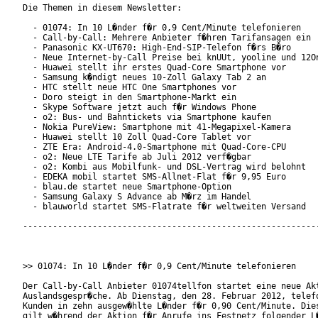
Die Themen in diesem Newsletter:

  - 01074: In 10 L�nder f�r 0,9 Cent/Minute telefonieren

  - Call-by-Call: Mehrere Anbieter f�hren Tarifansagen ein

  - Panasonic KX-UT670: High-End-SIP-Telefon f�rs B�ro

  - Neue Internet-by-Call Preise bei knUUt, yooline und 12On
  - Huawei stellt ihr erstes Quad-Core Smartphone vor

  - Samsung k�ndigt neues 10-Zoll Galaxy Tab 2 an

  - HTC stellt neue HTC One Smartphones vor

  - Doro steigt in den Smartphone-Markt ein

  - Skype Software jetzt auch f�r Windows Phone

  - o2: Bus- und Bahntickets via Smartphone kaufen

  - Nokia PureView: Smartphone mit 41-Megapixel-Kamera

  - Huawei stellt 10 Zoll Quad-Core Tablet vor

  - ZTE Era: Android-4.0-Smartphone mit Quad-Core-CPU

  - o2: Neue LTE Tarife ab Juli 2012 verf�gbar

  - o2: Kombi aus Mobilfunk- und DSL-Vertrag wird belohnt

  - EDEKA mobil startet SMS-Allnet-Flat f�r 9,95 Euro

  - blau.de startet neue Smartphone-Option

  - Samsung Galaxy S Advance ab M�rz im Handel

  - blauworld startet SMS-Flatrate f�r weltweiten Versand

------------------------------------------------------------
>> 01074: In 10 L�nder f�r 0,9 Cent/Minute telefonieren

Der Call-by-Call Anbieter 01074tellfon startet eine neue Akt
Auslandsgespr�che. Ab Dienstag, den 28. Februar 2012, telefo
Kunden in zehn ausgew�hlte L�nder f�r 0,90 Cent/Minute. Dies
gilt w�hrend der Aktion f�r Anrufe ins Festnetz folgender L�