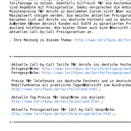
Tarifansage zu nutzen. Ebenfalls hilfreich f�r die Kostenkon
sind Angebote mit Preisgarantie. Dabei versprechen die Anbie
Minutenpreise f�r Anrufe zu bestimmten Zielen nicht �ber ein
Maximalwert steigen werden. Die meisten aktuellen Preisgaran
beziehen sich auf Anrufe ins deutsche Festnetz und zu deutsc
Au�erdem k�nnen derzeit Kunden mit 01074 zu garantierten Pre
Ausland telefonieren. Wie bieten Ihnen auch eine �bersicht a
aktuellen Call-by-Call Preisgarantien an.

- Ihre Meinung zu diesem Thema: 
http://www.tarif4you.de/for
+-==========================================================
 Aktuelle Call-by-Call Tarife f�r Anrufe ins deutsche Festne
 Ortsgespr�che: 
http://www.tarif4you.de/tarife/ortsgespraec
 Ferngespr�che: 
http://www.tarif4you.de/tarife/ferngespraec
 Preise f�r Telefonate ins deutsche Festnetz und in deutsche
 Mobilfunknetze als praktische Tages�bersicht zum Ausdrucken
http://www.tarif4you.de/tarife/inland.html
 Aktuelle Top-Preise f�r Gespr�che ins Ausland:

http://www.tarif4you.de/tarife/ausland.html
 Aktuelle Preisgarantien f�r Call-by-Call Gespr�che:

http://www.tarif4you.de/tarife/preisgarantie.html
+-==========================================================