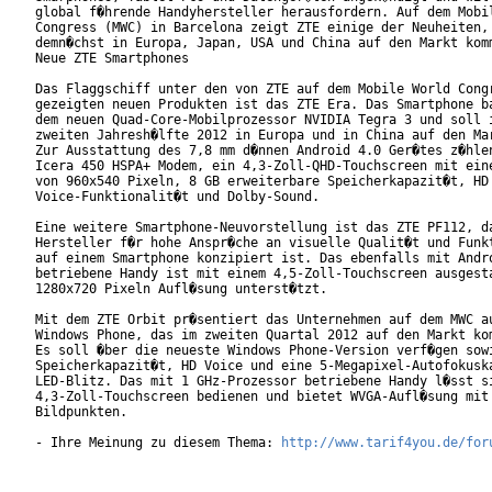
global f�hrende Handyhersteller herausfordern. Auf dem Mobil
Congress (MWC) in Barcelona zeigt ZTE einige der Neuheiten, 
demn�chst in Europa, Japan, USA und China auf den Markt komm
Neue ZTE Smartphones

Das Flaggschiff unter den von ZTE auf dem Mobile World Congr
gezeigten neuen Produkten ist das ZTE Era. Das Smartphone ba
dem neuen Quad-Core-Mobilprozessor NVIDIA Tegra 3 und soll i
zweiten Jahresh�lfte 2012 in Europa und in China auf den Mar
Zur Ausstattung des 7,8 mm d�nnen Android 4.0 Ger�tes z�hlen
Icera 450 HSPA+ Modem, ein 4,3-Zoll-QHD-Touchscreen mit eine
von 960x540 Pixeln, 8 GB erweiterbare Speicherkapazit�t, HD

Voice-Funktionalit�t und Dolby-Sound.

Eine weitere Smartphone-Neuvorstellung ist das ZTE PF112, da
Hersteller f�r hohe Anspr�che an visuelle Qualit�t und Funkt
auf einem Smartphone konzipiert ist. Das ebenfalls mit Andro
betriebene Handy ist mit einem 4,5-Zoll-Touchscreen ausgesta
1280x720 Pixeln Aufl�sung unterst�tzt.

Mit dem ZTE Orbit pr�sentiert das Unternehmen auf dem MWC au
Windows Phone, das im zweiten Quartal 2012 auf den Markt kom
Es soll �ber die neueste Windows Phone-Version verf�gen sowi
Speicherkapazit�t, HD Voice und eine 5-Megapixel-Autofokuska
LED-Blitz. Das mit 1 GHz-Prozessor betriebene Handy l�sst si
4,3-Zoll-Touchscreen bedienen und bietet WVGA-Aufl�sung mit 
Bildpunkten.

- Ihre Meinung zu diesem Thema: 
http://www.tarif4you.de/for