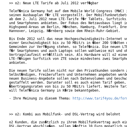
>> o2: Neue LTE Tarife ab Juli 2012 verf�gbar

Telef�nica Germany hat auf dem Mobile World Congress (MWC) i
seinen Ausbauplan f�r LTE vorgestellt. Der Mobilfunknetzbetr
ab dem 2. Juli 2012 neue LTE-Tarife f�r Tablets, Surfsticks,
und Smartphones anbieten. Der Fokus des Netzausbaus liegt in
Highspeed-Areas um Berlin, M�nchen, Hamburg, Frankfurt, Dres
Hannover, Leipzig, N�rnberg sowie dem Rhein-Ruhr-Gebiet.

Bis Ende 2012 soll das neue Hochgeschwindigkeits-Internet vo
einer Geschwindigkeit bis zu 50 MBit/s in �ber 200 St�dten u
Gemeinden zur Verf�gung stehen, so Telef�nica. Die neuen LTE
f�r Smartphones und auch Laptops sollen wahlweise mit und oh
Vertragslaufzeit erh�ltlich sein. Als Hardware will o2 einen
LTE-f�higen Surfstick von ZTE sowie mindestens zwei Smartpho
anbieten. 

Die neuen Tarife sollen nicht nur den Privatkunden sondern a
Selbst�ndigen, Freiberuflern und Unternehmen angeboten werde
neuen Business-Angebote sollen nach Datenvolumen und Geschwi
gestaffelt werden. Darunter soll es auch einen Tarif geben, 
�bertragungsraten von bis zu 50 MBit/s liefert. Weitere Tari
will Telef�nica Germany in K�rze bekanntgeben.

- Ihre Meinung zu diesem Thema: 
http://www.tarif4you.de/for
>> o2: Kombi aus Mobilfunk- und DSL-Vertrag wird belohnt

o2 Kunden, die zus�tzlich zu ihrem Mobilfunkvertrag auch ein
DSL-Vertrag abschlie�en, sollen k�nftig 10 Euro monatlich sp