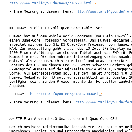
http://www.tarif4you.de/news/n16973.html
- Ihre Meinung zu diesem Thema: 
http://www.tarif4you.de/for
>> Huawei stellt 10 Zoll Quad-Core Tablet vor

Huawei hat auf dem Mobile World Congress (MWC) ein 10-Zoll-T
einem Quad-Core Prozessor vorgestellt. Das Huawei MediaPad 1
arbeitet mit dem 1,5 GHz K3 Quad-Core Prozessor von Huawei u
RAM. Zur Ausstattung geh�rt auch das 10-Zoll IPS-Display mit
1200 Pixeln Aufl�sung, welche dem Tablet auch das FHD f�r Fu
Namen liefert. F�r den mobilen Internetzugang werden sowohl 
MBit/s) als auch HSPA (bis 21 MBit/s) und WLAN unterst�tzt. 
Featurs des 8,8 mm d�nnen und 598 Gramm schweren Ger�tes geh
8-Megapixel-Kamera auf der R�ckseite sowie eine 1,3-Megapixe
vorne. Als Betriebssystem soll auf dem Tablet Android 4.0 la
Huawei MediaPad 10 FHD soll voraussichtlich im 2. Quartal 20
verf�gbar sein. Zu den Preisen machte der Hersteller zun�chs
Angaben.

- Huawei: 
http://tarif4you.de/goto/a/Huawei
- Ihre Meinung zu diesem Thema: 
http://www.tarif4you.de/for
>> ZTE Era: Android-4.0-Smartphone mit Quad-Core-CPU

Der chinesische Telekommunikationsanbieter ZTE hat eine Reih
Smarphones, Tablet-PCs und Datenger�ten angek�ndigt und will