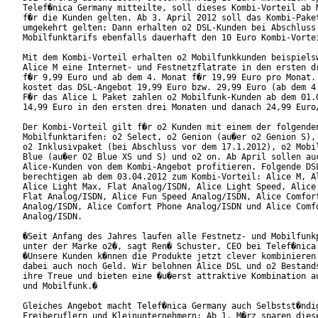
Telef�nica Germany mitteilte, soll dieses Kombi-Vorteil ab M
f�r die Kunden gelten. Ab 3. April 2012 soll das Kombi-Paket
umgekehrt gelten: Dann erhalten o2 DSL-Kunden bei Abschluss 
Mobilfunktarifs ebenfalls dauerhaft den 10 Euro Kombi-Vortei
Mit dem Kombi-Vorteil erhalten o2 Mobilfunkkunden beispielsw
Alice M eine Internet- und Festnetzflatrate in den ersten dr
f�r 9,99 Euro und ab dem 4. Monat f�r 19,99 Euro pro Monat. 
kostet das DSL-Angebot 19,99 Euro bzw. 29,99 Euro (ab dem 4.
F�r das Alice L Paket zahlen o2 Mobilfunk-Kunden ab dem 01.0
14,99 Euro in den ersten drei Monaten und danach 24,99 Euro/
Der Kombi-Vorteil gilt f�r o2 Kunden mit einem der folgenden
Mobilfunktarifen: o2 Select, o2 Genion (au�er o2 Genion S), 
o2 Inklusivpaket (bei Abschluss vor dem 17.1.2012), o2 Mobil
Blue (au�er O2 Blue XS und S) und o2 on. Ab April sollen auc
Alice-Kunden von dem Kombi-Angebot profitieren. Folgende DSL
berechtigen ab dem 03.04.2012 zum Kombi-Vorteil: Alice M, Al
Alice Light Max, Flat Analog/ISDN, Alice Light Speed, Alice 
Flat Analog/ISDN, Alice Fun Speed Analog/ISDN, Alice Comfort
Analog/ISDN, Alice Comfort Phone Analog/ISDN und Alice Comfo
Analog/ISDN.

�Seit Anfang des Jahres laufen alle Festnetz- und Mobilfunkp
unter der Marke o2�, sagt Ren� Schuster, CEO bei Telef�nica 
�Unsere Kunden k�nnen die Produkte jetzt clever kombinieren 
dabei auch noch Geld. Wir belohnen Alice DSL und o2 Bestands
ihre Treue und bieten eine �u�erst attraktive Kombination au
und Mobilfunk.�

Gleiches Angebot macht Telef�nica Germany auch Selbstst�ndig
Freiberuflern und Kleinunternehmern: Ab 1. M�rz sparen diese