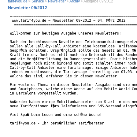
tarif4you.de
>
Service
>
Newsletter
>
Archiv
> Ausgabe 09/2012
Newsletter 09/2012
+-==========================================================
 www.tarif4you.de ~ Newsletter 09/2012 ~ 04. M�rz 2012 

+-==========================================================
Willkommen zur heutigen Ausgabe unseres Newsletters!

Nach der beschlossenen Novelle des Telekommunikationsgesetze
sollen alle Call-by-Call Anbieter eine kostenlose Tarifansag
Gespr�ch schalten. Urspr�nglich sollte das Gesetz am 01. M�r
Kraft treten. Doch es fehlt noch die Unterschrift des Bundes
und die Ver�ffentlichung im Bundesgesetzblatt. Damit bleiben
Regelungen noch nicht bindend und somit schalten immer noch 
Call-by-Call Anbieter eine Tarifansage. Einige Anbieter habe
jedoch entschlossen, die Tarifansage freiwillig zum 01.03. e
Welche das sind, erfahren Sie in diesem Newsletter.

Ein weiteres Thema in dieser Newsletter-Ausgabe sind die neu
und Smartphones, welche diese Woche auf dem Mobile World Con
in Barcelona vorgestellt wurden.

Au�erdem haben einige Mobilfunkanbieter zum Start in den neu
neue Tarifoptionen f�rs Telefonieren und SMS-Versand eingef�
Viel Spa� beim Lesen und eine sch�ne Woche!

tarif4you.de - Ihr pers�nlicher Tarifberater

------------------------------------------------------------