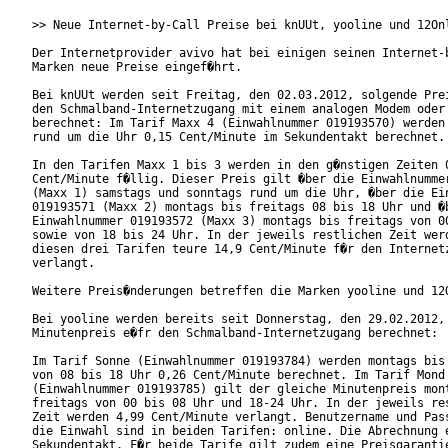
>> Neue Internet-by-Call Preise bei knUUt, yooline und 12Onl
Der Internetprovider avivo hat bei einigen seinen Internet-b
Marken neue Preise eingef�hrt.

Bei knUUt werden seit Freitag, den 02.03.2012, solgende Prei
den Schmalband-Internetzugang mit einem analogen Modem oder 
berechnet: Im Tarif Maxx 4 (Einwahlnummer 019193570) werden 
rund um die Uhr 0,15 Cent/Minute im Sekundentakt berechnet.

In den Tarifen Maxx 1 bis 3 werden in den g�nstigen Zeiten 0
Cent/Minute f�llig. Dieser Preis gilt �ber die Einwahlnummer
(Maxx 1) samstags und sonntags rund um die Uhr, �ber die Ein
019193571 (Maxx 2) montags bis freitags 08 bis 18 Uhr und �b
Einwahlnummer 019193572 (Maxx 3) montags bis freitags von 00
sowie von 18 bis 24 Uhr. In der jeweils restlichen Zeit werd
diesen drei Tarifen teure 14,9 Cent/Minute f�r den Internetz
verlangt.

Weitere Preis�nderungen betreffen die Marken yooline und 12O
Bei yooline werden bereits seit Donnerstag, den 29.02.2012, 
Minutenpreis e�fr den Schmalband-Internetzugang berechnet:

Im Tarif Sonne (Einwahlnummer 019193784) werden montags bis 
von 08 bis 18 Uhr 0,26 Cent/Minute berechnet. Im Tarif Mond

(Einwahlnummer 019193785) gilt der gleiche Minutenpreis mont
freitags von 00 bis 08 Uhr und 18-24 Uhr. In der jeweils res
Zeit werden 4,99 Cent/Minute verlangt. Benutzername und Pass
die Einwahl sind in beiden Tarifen: online. Die Abrechnung e
Sekundentakt. F�r beide Tarife gilt zudem eine Preisgarantie