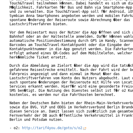
Touch&Travel teilnehmen k�nnen. Dabei handelt es sich um die
M�glichkeit, Fahrkarten f�r Bus und Bahn via Smartphone-App 
und zu verwalten. Die Touch&Travel-App soll f�r Android, iOS
Symbian Anna Smartphones angeboten werden und mobilen Fahrka
spontane �nderung der Reiseroute sowie Abrechnung �ber das

Lastschriftverfahren bieten.

Vor dem Reisestart muss der Nutzer die App �ffnen und sich a
Bahnhof oder an der Haltestelle anmelden. Daf�r k�nnen wahlw
automatische Positionsbestimmung durch GPS im Handy, Scannen
Barcodes am Touch&Travel-Kontaktpunkt oder die Eingabe der

Kontaktpunktnummer in die App genutzt werden. Die Fahrkarten
erfolgt anhand eines QR-Codes auf dem Mobiltelefon, welcher 
herk�mmliche Ticket ersetzt.

Durch die Abmeldung am Zielort �ber die App wird die tats�ch
gefahrene Reisestrecke ermittelt. Nach der Fahrt wird der be
Fahrpreis angezeigt und dann einmal im Monat �ber das

Lastschriftverfahren vom Konto des Nutzers abgebucht. Laut o
auch spontane �nderungen der Reiseroute mit Hilfe von Locati
Services erkannt werden. Hierf�r wird eine gesonderte Freisc
SMS ben�tigt. Die Nutzung des Dienstes selbst ist f�r o2 Kun
kostenlos, es werden nur die Fahrtkosten berechnet.

Neben der Deutschen Bahn bieten der Rhein-Main-Verkehrsverbu
sowie die BVG, ViP und ODEG im Verkehrsverbund Berlin Brande
diesen Service an. Damit lassen sich zus�tzlich zum gesamten
Fernverkehr der DB auch �ffentliche Verkehrsmittel in Frankf
Berlin und Potsdam nutzen.

- o2: 
http://tarif4you.de/goto/s/o2