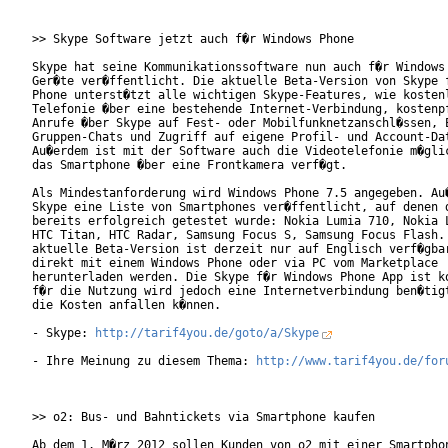
>> Skype Software jetzt auch f�r Windows Phone

Skype hat seine Kommunikationssoftware nun auch f�r Windows 
Ger�te ver�ffentlicht. Die aktuelle Beta-Version von Skype f
Phone unterst�tzt alle wichtigen Skype-Features, wie kostenl
Telefonie �ber eine bestehende Internet-Verbindung, kostenpf
Anrufe �ber Skype auf Fest- oder Mobilfunknetzanschl�ssen, E
Gruppen-Chats und Zugriff auf eigene Profil- und Account-Dat
Au�erdem ist mit der Software auch die Videotelefonie m�glic
das Smartphone �ber eine Frontkamera verf�gt.

Als Mindestanforderung wird Windows Phone 7.5 angegeben. Au�
Skype eine Liste von Smartphones ver�ffentlicht, auf denen d
bereits erfolgreich getestet wurde: Nokia Lumia 710, Nokia L
HTC Titan, HTC Radar, Samsung Focus S, Samsung Focus Flash. 
aktuelle Beta-Version ist derzeit nur auf Englisch verf�gbar
direkt mit einem Windows Phone oder via PC vom Marketplace

herunterladen werden. Die Skype f�r Windows Phone App ist ko
f�r die Nutzung wird jedoch eine Internetverbindung ben�tigt
die Kosten anfallen k�nnen.

- Skype: 
http://tarif4you.de/goto/a/Skype
- Ihre Meinung zu diesem Thema: 
http://www.tarif4you.de/for
>> o2: Bus- und Bahntickets via Smartphone kaufen

Ab dem 1. M�rz 2012 sollen Kunden von o2 mit einer Smartphon