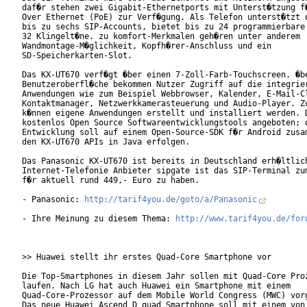
daf�r stehen zwei Gigabit-Ethernetports mit Unterst�tzung f�
Over Ethernet (PoE) zur Verf�gung. Als Telefon unterst�tzt d
bis zu sechs SIP-Accounts, bietet bis zu 24 programmierbare 
32 Klingelt�ne. zu komfort-Merkmalen geh�ren unter anderem

Wandmontage-M�glichkeit, Kopfh�rer-Anschluss und ein

SD-Speicherkarten-Slot.

Das KX-UT670 verf�gt �ber einen 7-Zoll-Farb-Touchscreen. �be
Benutzeroberfl�che bekommen Nutzer Zugriff auf die integrier
Anwendungen wie zum Beispiel Webbrowser, Kalender, E-Mail-Cl
Kontaktmanager, Netzwerkkamerasteuerung und Audio-Player. Zu
k�nnen eigene Anwendungen erstellt und installiert werden. D
kostenlos Open Source Softwareentwicklungstools angeboten; d
Entwicklung soll auf einem Open-Source-SDK f�r Android zusam
den KX-UT670 APIs in Java erfolgen.

Das Panasonic KX-UT670 ist bereits in Deutschland erh�ltlich
Internet-Telefonie Anbieter sipgate ist das SIP-Terminal zum
f�r aktuell rund 449,- Euro zu haben.

- Panasonic: 
http://tarif4you.de/goto/a/Panasonic
- Ihre Meinung zu diesem Thema: 
http://www.tarif4you.de/for
>> Huawei stellt ihr erstes Quad-Core Smartphone vor

Die Top-Smartphones in diesem Jahr sollen mit Quad-Core Proz
laufen. Nach LG hat auch Huawei ein Smartphone mit einem

Quad-Core-Prozessor auf dem Mobile World Congress (MWC) vorg
Das neue Huawei Ascend D quad Smartphone soll mit einem von 