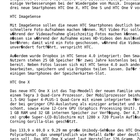
einige Verbesserungen bei der Wiedergabe von Musik. Insgesam
drei neue Smartphones HTC One X, HTC One S und HTC One V vor
HTC ImageSense

Mit ImageSense sollen die neuen HTC Smartphones deutlich bes
schnellere Foto-Aufnahmen machen k�nnen. Mit Video Pic solle
w�hrend der Videoaufnahme gleichzeitig Fotos machen k�nnen. 
m�ssen sie w�hrend der Aufnahme eines HD-Videos den Ausl�seb
ber�hren; damit wird ein Foto geschossen, w�hrend die Videoa
unver�ndert fortf�hrt, verspricht HTC.

Au�erdem wurde Dropbox in HTC Sense 4.0 integriert: Den Smar
Nutzern stehen 25 GB Speicher f�r zwei Jahre kostenlos bei D
bereit. Neben Fotos lassen sich mit HTC Sense 4.0 auch ander
bearbeiten, speichern und via Dropbox teilen lassen. Daf�r f
einigen Smartphones der Speicherkarten-Slot.

HTC One X

Das neue HTC One X ist das Top-Mmodell der neuen Familie und
einem Tegra 3 Quad-Core Prozessor. Der Mobilprozessor beinha
1,5 GHz Super 4-PLUS-1 Quad-Core mit einem integrierten f�nf
der bei geringer CPU-Auslastung als einziger arbeitet und so
schont, sowie eine 12-Core GPU (Graphics Processing Unit). D
1 GB RAM und 32 GB internen Speicher zur Verf�gung. Der 4,7-
cm) gro�e Super-LCD-Bildschirm mit 1280 x 720 Pixeln Aufl�su
Corning Gorilla-Glas gesch�tzt.

Das 133,9 x 69,0 x 9,29 mm gro�e Unibody-Geh�use des HTC One
Polycarbonat, das unempfindlich wie Metall daf�r aber deutli
sein soll. Das HTC One X wiegt laut Hersteller 126 Gramm. Zu