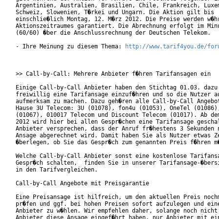
Argentinien, Australien, Brasilien, Chile, Frankreich, Luxem
Schweiz, Slowenien, T�rkei und Ungarn. Die Aktion gilt bis

einschlie�lich Montag, 12. M�rz 2012. Die Preise werden w�hr
Aktionszeitraumes garantiert. Die Abrechnung erfolgt im Minu
(60/60) �ber die Anschlussrechnung der Deutschen Telekom.

- Ihre Meinung zu diesem Thema: 
http://www.tarif4you.de/for
>> Call-by-Call: Mehrere Anbieter f�hren Tarifansagen ein

Einige Call-by-Call Anbieter haben den Stichtag 01.03. dazu 
freiwillig eine Tarifansage einzuf�hren und so die Nutzer au
aufmerksam zu machen. Dazu geh�ren alle Call-by-Call Angebot
Hause 3U Telecom: 3U (01078), fon4u (01053), OneTel (01086),
(01067), 010017 Telecom und Discount Telecom (01017). Ab dem
2012 wird hier bei allen Gespr�chen eine Tarifansage geschal
Anbieter versprechen, dass der Anruf fr�hestens 3 Sekunden n
Ansage abgerechnet wird. Damit haben Sie als Nutzer etwas Ze
�berlegen, ob Sie das Gespr�ch zum genannten Preis f�hren m�
Welche Call-by-Call Anbieter sonst eine kostenlose Tarifansa
Gespr�ch schalten,  finden Sie in unserer Tarifansage-�bersi
in den Tarifvergleichen.

Call-by-Call Angebote mit Preisgarantie

Eine Preisansage ist hilfreich, um den aktuellen Preis nochm
pr�fen und ggf. bei hohen Preisen sofort aufzulegen und eine
Anbieter zu w�hlen. Wir empfehlen daher, solange noch nicht 
Anbieter diese Ansage eingef�hrt haben, nur Anbieter mit ein