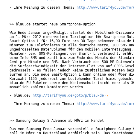
- Ihre Meinung zu diesem Thema: 
http://www.tarif4you.de/for
>> blau.de startet neue Smartphone-Option

Wie Ende Januar angek�ndigt, startet der Mobilfunk-Discounte
am 1. M�rz 2012 eine weitere Tarifoption f�r Smartphone-Nutz
Smart-Option L f�r 16,90 Euro pro 30 Tage bekommen blau.de K
Minuten zum Telefonieren in alle deutsche Netze, 200 SMS und
ungedrosselten Datenvolumen f�r den mobilen Internetzugang. 
Minuten- bzw. SMS-Kontingent der Smart- L verbraucht, erh�lt
eine Info-SMS und zahlt bis zum Ende des Monats den Standard
Cent pro Minute und SMS. Nach Verbrauch des 500 MB Datenvolu
die Surfgeschwindigkeit der Internet-Flat von auf GPRS-Gesch
gedrosselt - es fallen jedoch keine zus�tzlichen Kosten beim
Surfen an. Die neue Smart-Option L kann online oder �ber die
Kurzwahl 1155 jederzeit zum bestehenden Tarif hinzu gebucht 
blau.de EU-Paketen sowie dem Kostenschutz (nicht mehr als 39
monatlich zahlen) kombiniert werden. 

- blau.de: 
http://tarif4you.de/goto/p/blau-de
- Ihre Meinung zu diesem Thema: 
http://www.tarif4you.de/for
>> Samsung Galaxy S Advance ab M�rz im Handel

Das von Samsung Ende Januar vorgestellte Smartphone Galaxy S
soll im M�rz in Deutschland erh�ltlich sein. Das Smartphone 