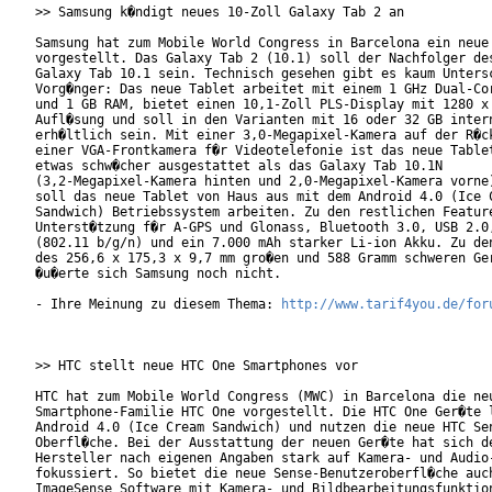
>> Samsung k�ndigt neues 10-Zoll Galaxy Tab 2 an

Samsung hat zum Mobile World Congress in Barcelona ein neue 
vorgestellt. Das Galaxy Tab 2 (10.1) soll der Nachfolger des
Galaxy Tab 10.1 sein. Technisch gesehen gibt es kaum Untersc
Vorg�nger: Das neue Tablet arbeitet mit einem 1 GHz Dual-Cor
und 1 GB RAM, bietet einen 10,1-Zoll PLS-Display mit 1280 x 
Aufl�sung und soll in den Varianten mit 16 oder 32 GB intern
erh�ltlich sein. Mit einer 3,0-Megapixel-Kamera auf der R�ck
einer VGA-Frontkamera f�r Videotelefonie ist das neue Tablet
etwas schw�cher ausgestattet als das Galaxy Tab 10.1N

(3,2-Megapixel-Kamera hinten und 2,0-Megapixel-Kamera vorne)
soll das neue Tablet von Haus aus mit dem Android 4.0 (Ice C
Sandwich) Betriebssystem arbeiten. Zu den restlichen Feature
Unterst�tzung f�r A-GPS und Glonass, Bluetooth 3.0, USB 2.0,
(802.11 b/g/n) und ein 7.000 mAh starker Li-ion Akku. Zu den
des 256,6 x 175,3 x 9,7 mm gro�en und 588 Gramm schweren Ger
�u�erte sich Samsung noch nicht.

- Ihre Meinung zu diesem Thema: 
http://www.tarif4you.de/for
>> HTC stellt neue HTC One Smartphones vor

HTC hat zum Mobile World Congress (MWC) in Barcelona die neu
Smartphone-Familie HTC One vorgestellt. Die HTC One Ger�te l
Android 4.0 (Ice Cream Sandwich) und nutzen die neue HTC Sen
Oberfl�che. Bei der Ausstattung der neuen Ger�te hat sich de
Hersteller nach eigenen Angaben stark auf Kamera- und Audio-
fokussiert. So bietet die neue Sense-Benutzeroberfl�che auch
ImageSense Software mit Kamera- und Bildbearbeitungsfunktion