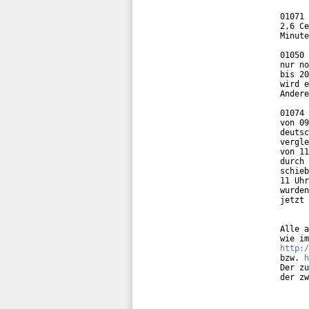
01071 
2,6 Ce
Minute
01050 
nur no
bis 20
wird e
Andere
01074 
von 09
deutsc
vergle
von 11
durch 
schieb
11 Uhr
wurden
jetzt 
Alle a
http:/
bzw. 
h
Der zu
der zw