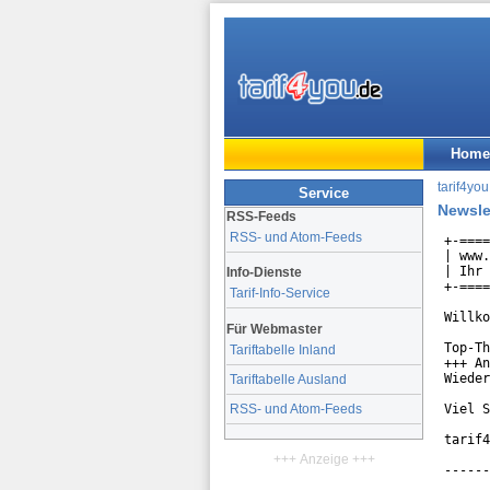
Home
tarif4you
Service
Newsle
RSS-Feeds
RSS- und Atom-Feeds
+-====
| www.
| Ihr 
Info-Dienste
+-====
Tarif-Info-Service
Willko
Für Webmaster
Top-Th
Tariftabelle Inland
+++ An
Wieder
Tariftabelle Ausland
Viel S
RSS- und Atom-Feeds
tarif4
+++ Anzeige +++
------