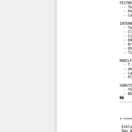
FESTNE
  - Te
  - Pe
  - Ca
INTERN
  - Te
  - Cl
  - Ci
  - EW
  - Br
  - QS
  - Ti
MOBILF
  - T-
  - de
  - La
  - Pl
SONSTI
  - Th
  - BG
��

------
+-====
 Exklu
 Das A