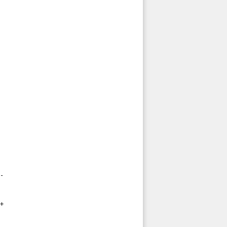
-

+
