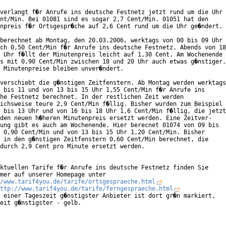
verlangt f�r Anrufe ins deutsche Festnetz jetzt rund um die Uhr

nt/Min. Bei 01081 sind es sogar 2,7 Cent/Min. 01051 hat den

npreis f�r Ortsgespr�che auf 2,6 Cent rund um die Uhr ge�ndert.

berechnet ab Montag, den 20.03.2006, werktags von 00 bis 09 Uhr

ch 0,50 Cent/Min f�r Anrufe ins deutsche Festnetz. Abends von 18

 Uhr f�llt der Minutenpreis leicht auf 1,30 Cent. Am Wochenende

s mit 0,90 Cent/Min zwischen 18 und 20 Uhr auch etwas g�nstiger.

 Minutenpreise bleiben unver�ndert.

verschiebt die g�nstigen Zeitfenstern. Ab Montag werden werktags

 bis 11 und von 13 bis 15 Uhr 1,55 Cent/Min f�r Anrufe ins

he Festnetz berechnet. In der restlichen Zeit werden

ichsweise teure 2,9 Cent/Min f�llig. Bisher wurden zum Beispiel

 bis 13 Uhr und von 16 bis 18 Uhr 1,6 Cent/Min f�llig, die jetzt

den neuen h�heren Minutenpreis ersetzt werden. Eine Zeitver-

ung gibt es auch am Wochenende. Hier berecnet 01074 von 09 bis

 0,90 Cent/Min und von 13 bis 15 Uhr 1,20 Cent/Min. Bisher

 in den g�nstigen Zeitfenstern 0,60 Cent/Min berechnet, die

durch 2,9 Cent pro Minute ersetzt werden. 

ktuellen Tarife f�r Anrufe ins deutsche Festnetz finden Sie

/www.tarif4you.de/tarife/ortsgespraeche.html
ttp://www.tarif4you.de/tarife/ferngespraeche.html
 einer Tageszeit g�nstigster Anbieter ist dort gr�n markiert,

eit g�nstigster - gelb.
