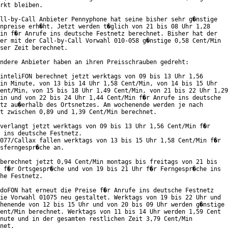
rkt bleiben.

ll-by-Call Anbieter Pennyphone hat seine bisher sehr g�nstige

npreise erh�ht. Jetzt werden t�glich von 21 bis 08 Uhr 1,28

in f�r Anrufe ins deutsche Festnetz berechnet. Bisher hat der

er mit der Call-by-Call Vorwahl 010-058 g�nstige 0,58 Cent/Min

ser Zeit berechnet.    

ndere Anbieter haben an ihren Preisschrauben gedreht:

inteliFON berechnet jetzt werktags von 09 bis 13 Uhr 1,56

in Minute, von 13 bis 14 Uhr 1,58 Cent/Min, von 14 bis 15 Uhr

ent/Min, von 15 bis 18 Uhr 1,49 Cent/Min, von 21 bis 22 Uhr 1,29

in und von 22 bis 24 Uhr 1,44 Cent/Min f�r Anrufe ins deutsche

tz au�erhalb des Ortsnetzes. Am wochenende werden je nach

t zwischen 0,89 und 1,39 Cent/Min berechnet.

verlangt jetzt werktags von 09 bis 13 Uhr 1,56 Cent/Min f�r

 ins deutsche Festnetz.

077/Callax fallen werktags von 13 bis 15 Uhr 1,58 Cent/Min f�r

sferngespr�che an.

berechnet jetzt 0,94 Cent/Min montags bis freitags von 21 bis

 f�r Ortsgespr�che und von 19 bis 21 Uhr f�r Ferngespr�che ins

he Festnetz.

doFON hat erneut die Preise f�r Anrufe ins deutsche Festnetz

ie Vorwahl 01075 neu gestaltet. Werktags von 19 bis 22 Uhr und

henende von 12 bis 15 Uhr und von 20 bis 09 Uhr werden g�nstige

ent/Min berechnet. Werktags von 11 bis 14 Uhr werden 1,59 Cent

nute und in der gesamten restlichen Zeit 3,79 Cent/Min

net.
