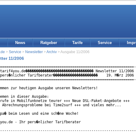
News
Ratgeber
Tarife
Service
Imp
.de
>
Service
>
Newsletter
>
Archiv
> Ausgabe 11/2006
tter 11/2006
===============================================================-
tarif4you.de�������������������������������� Newsletter 11/2006 
pers�nlicher Tarifberater���������������������    19. M�rz 2006 
===============================================================-
mmen zur heutigen Ausgabe unseren Newsletters!

emen in dieser Ausgabe:

rufe in Mobilfunknetze teurer +++ Neue DSL-Paket-Angebote +++

 Abrechnungsprobleme bei Time2surf +++ und vieles mehr...

pa� beim Lesen und eine sch�ne Woche!

you.de - Ihr pers�nlicher Tarifberater

----------------------------------------------------------------