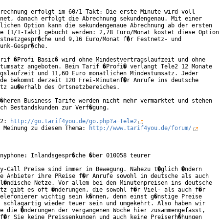
rechnung erfolgt im 60/1-Takt: Die erste Minute wird voll

net, danach erfolgt die Abrechnung sekundengenau. Mit einer

lichen Option kann die sekundengenaue Abrechnung ab der ersten

e (1/1-Takt) gebucht werden: 2,78 Euro/Monat kostet diese Option

stnetzgespr�che und 9,16 Euro/Monat f�r Festnetz- und

unk-Gespr�che.     

rif �Profi Basic� wird ohne Mindestvertragslaufzeit und ohne

tumsatz angeboten. Beim Tarif �Profi� verlangt Tele2 12 Monate

gslaufzeit und 11,60 Euro monatlichen Mindestumsatz. Jeder

de bekommt derzeit 120 Frei-Minutenf�r Anrufe ins deutsche

tz au�erhalb des Ortsnetzbereiches.    

�heren Business Tarife werden nicht mehr vermarktet und stehen

ch Bestandskunden zur Verf�gung.

2: 
http://go.tarif4you.de/go.php?a=Tele2
 Meinung zu diesem Thema: 
http://www.tarif4you.de/forum/
nyphone: Inlandsgespr�che �ber 010058 teurer

y-Call Preise sind immer in Bewegung. Nahezu t�glich �ndern

e Anbieter ihre PReise f�r Anrufe sowohl in deutsche als auch

l�ndische Netze. Vor allem bei den Minutenpreisen ins deutsche

tz gibt es oft �nderungen, die sowohl f�r Viel- als auch f�r

elefonierer wichtig sein k�nnen, denn einst g�nstige Preise

 schlagartig wieder teuer sein und umgekehrt. Also haben wir

e die �nderungen der vergangenen Woche hier zusammengefasst,

f�r Sie keine Preissenkungen und auch keine Preiserh�hungen
