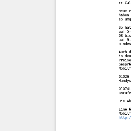
>> Cal
Neue P
haben 
so umg
So hat
auf 5-
08 bis
auf 9,
mindes
Auch d
in deu
Preise
Gespr�
Mobilf
01026 
Handys
01074t
anrufe
Die Ab
Eine �
http:/