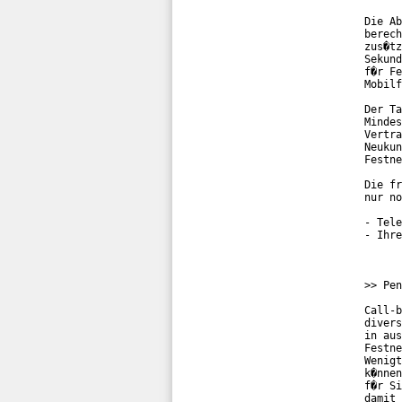
Die Ab
berech
zus�tz
Sekund
f�r Fe
Mobilf
Der Ta
Mindes
Vertra
Neukun
Festne
Die fr
nur no
- Tele
- Ihre
>> Pen
Call-b
divers
in aus
Festne
Wenigt
k�nnen
f�r Si
damit 