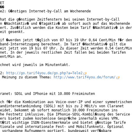
ET

��

e2: G�nstiges Internet-by-Call am Wochenende

hat die g�nstigen Zeitfenstern bei seinen Internet-by-Call

n �Nachtaktiv� und �Tagaktiv� ab sofort auch auf das Wochenende

ert. Zus�tzlich werden die Kosten beim Tarif �Nachtaktiv� in der

eit gesenkt.   

if �werden jetzt t�glich von 07 bis 19 Uhr 0,64 Cent/Min f�r den

band-Internetzugang berechnet. Im Tarif �Nachtaktiv� gilt die

eit jetzt von 19 bis 07 Uhr. Zu dieser Zeit werden 0,54 Cent/Min

net. In der jeweils restlichen Zeit fallen bei beiden Tarifen

ent/Min an.    

chnet wird jeweils im Minutentakt.

2: 
http://go.tarif4you.de/go.php?a=Tele2
 Meinung zu diesem Thema: 
http://www.tarif4you.de/forum/
ranet: SDSL und IPhonie mit 10.000 Freiminuten

ch f�r die Kombination aus Voice-over-IP und einer symmetrischen

andinternetanbindung (SDSL) mit bis zu 2 MBit/s von Claranet

eidet, bekommt ab sofort monatlich 10.000 Freiminuten ins

he Festnetz inklusive. Die IPhonie-SDSL-Kombil�sung des Service

ers bietet zudem kostenlose Gespr�che innerhalb eines VPN,

t�tzt wichtige ISDN-Dienstmerkmale und bietet g�nstige Tarife

tionale und internationale Fest- und Mobilfunknetz. Optional

 vorhandene Rufnummern portiert, bundesweit verf�gbare
