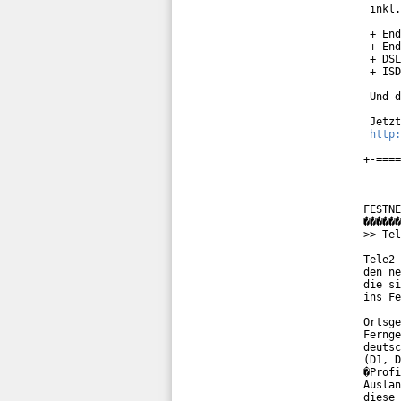
 inkl.
 + End
 + End
 + DSL
 + ISD
 Und d
 Jetzt
http:
+-====
FESTNE
������
>> Tel
Tele2 
den ne
die si
ins Fe
Ortsge
Fernge
deutsc
(D1, D
�Profi
Auslan
diese 