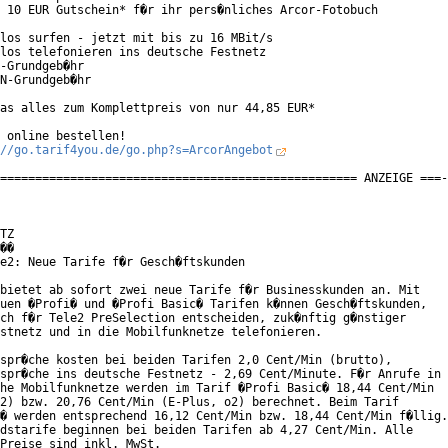
 10 EUR Gutschein* f�r ihr pers�nliches Arcor-Fotobuch

los surfen - jetzt mit bis zu 16 MBit/s

los telefonieren ins deutsche Festnetz

-Grundgeb�hr

N-Grundgeb�hr

as alles zum Komplettpreis von nur 44,85 EUR*

 online bestellen!

//go.tarif4you.de/go.php?s=ArcorAngebot
=================================================== ANZEIGE ===-
TZ

��

e2: Neue Tarife f�r Gesch�ftskunden

bietet ab sofort zwei neue Tarife f�r Businesskunden an. Mit

uen �Profi� und �Profi Basic� Tarifen k�nnen Gesch�ftskunden,

ch f�r Tele2 PreSelection entscheiden, zuk�nftig g�nstiger

stnetz und in die Mobilfunknetze telefonieren.

spr�che kosten bei beiden Tarifen 2,0 Cent/Min (brutto),

spr�che ins deutsche Festnetz - 2,69 Cent/Minute. F�r Anrufe in

he Mobilfunknetze werden im Tarif �Profi Basic� 18,44 Cent/Min

2) bzw. 20,76 Cent/Min (E-Plus, o2) berechnet. Beim Tarif

� werden entsprechend 16,12 Cent/Min bzw. 18,44 Cent/Min f�llig.

dstarife beginnen bei beiden Tarifen ab 4,27 Cent/Min. Alle

Preise sind inkl. MwSt.      
