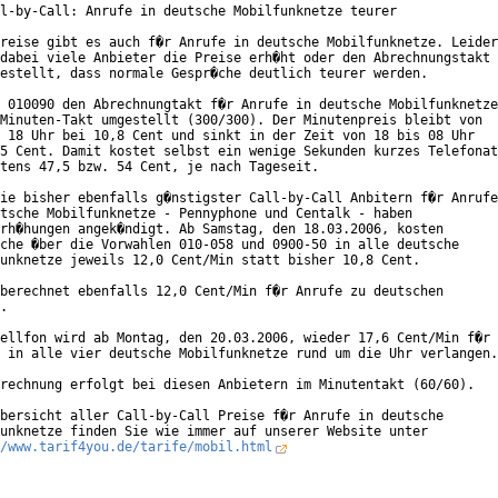
l-by-Call: Anrufe in deutsche Mobilfunknetze teurer

reise gibt es auch f�r Anrufe in deutsche Mobilfunknetze. Leider

dabei viele Anbieter die Preise erh�ht oder den Abrechnungstakt

estellt, dass normale Gespr�che deutlich teurer werden.

 010090 den Abrechnungtakt f�r Anrufe in deutsche Mobilfunknetze

Minuten-Takt umgestellt (300/300). Der Minutenpreis bleibt von

 18 Uhr bei 10,8 Cent und sinkt in der Zeit von 18 bis 08 Uhr

5 Cent. Damit kostet selbst ein wenige Sekunden kurzes Telefonat

tens 47,5 bzw. 54 Cent, je nach Tageseit.

ie bisher ebenfalls g�nstigster Call-by-Call Anbitern f�r Anrufe

tsche Mobilfunknetze - Pennyphone und Centalk - haben

rh�hungen angek�ndigt. Ab Samstag, den 18.03.2006, kosten

che �ber die Vorwahlen 010-058 und 0900-50 in alle deutsche

unknetze jeweils 12,0 Cent/Min statt bisher 10,8 Cent.

berechnet ebenfalls 12,0 Cent/Min f�r Anrufe zu deutschen

.

ellfon wird ab Montag, den 20.03.2006, wieder 17,6 Cent/Min f�r

 in alle vier deutsche Mobilfunknetze rund um die Uhr verlangen.

rechnung erfolgt bei diesen Anbietern im Minutentakt (60/60).

bersicht aller Call-by-Call Preise f�r Anrufe in deutsche

/www.tarif4you.de/tarife/mobil.html