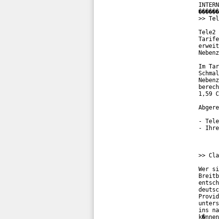
INTERN
������
>> Tel
Tele2 
Tarife
erweit
Nebenz
Im Tar
Schmal
Nebenz
berech
1,59 C
Abgere
- Tele
- Ihre
>> Cla
Wer si
Breitb
entsch
deutsc
Provid
unters
ins na
k�nnen