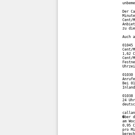
unbeme
Der Ca
Minute
Cent/M
Anbiet
zu die
Auch a
01045 
Cent/M
1,62 C
Cent/M
Festne
Uhrzei
01030 
Anrufe
Bei 01
Inland
01038 
24 Uhr
deutsc
callan
�ber d
am Woc
0,95 C
pro Mi
berech