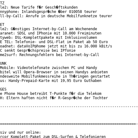
TZ

le2: Neue Tarife f�r Gesch�ftskunden

nnyphone: Inlandsgespr�che �ber 010058 teurer

ll-by-Call: Anrufe in deutsche Mobilfunknetze teurer

ET

le2: G�nstiges Internet-by-Call am Wochenende

aranet: SDSL und IPhonie mit 10.000 Freiminuten

tyweb: DSL-Komplettpakete mit Inklusivvolumen

E TEL: Telefonie- und DSL-Flat im Paket ab 50 Euro

oadnet: dataVoIP@home jetzt mit bis zu 16.000 kBit/s

C senkt Gespr�chspreise bei IPfonie

me2surf: Rechnungsfehlern bei Internet-by-Call

UNK

Mobile: Videotelefonate zwischen PC und Handy

bitel will Opera-Browser in seinen Handys anbieten

ndesweite Mobilfunkmessreihe in Th�ringen gestartet

us: Handy-Prepaid-Karte mit 19,95 Euro Guthaben

GES

e Phone House betreibt T-Punkte f�r die Telekom

H: Eltern haften nicht f�r R-Gespr�che der Tochter

----------------------------------------------------------------
===============================================================-
siv und nur online:

rcor Komplett-Paket zum DSL-Surfen & Telefonieren
