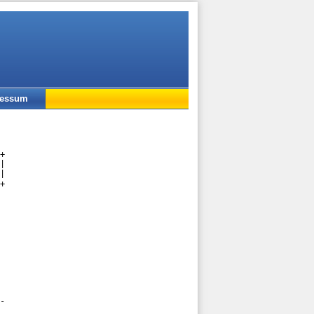
ressum
+

|

|

+

-
