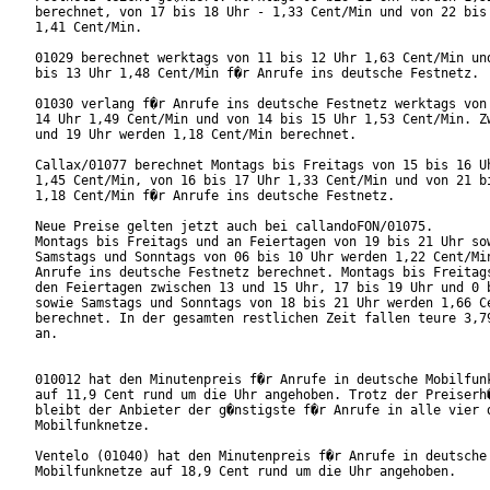
berechnet, von 17 bis 18 Uhr - 1,33 Cent/Min und von 22 bis 
1,41 Cent/Min.

01029 berechnet werktags von 11 bis 12 Uhr 1,63 Cent/Min und
bis 13 Uhr 1,48 Cent/Min f�r Anrufe ins deutsche Festnetz.

01030 verlang f�r Anrufe ins deutsche Festnetz werktags von 
14 Uhr 1,49 Cent/Min und von 14 bis 15 Uhr 1,53 Cent/Min. Zw
und 19 Uhr werden 1,18 Cent/Min berechnet.

Callax/01077 berechnet Montags bis Freitags von 15 bis 16 Uh
1,45 Cent/Min, von 16 bis 17 Uhr 1,33 Cent/Min und von 21 bi
1,18 Cent/Min f�r Anrufe ins deutsche Festnetz.

Neue Preise gelten jetzt auch bei callandoFON/01075.

Montags bis Freitags und an Feiertagen von 19 bis 21 Uhr sow
Samstags und Sonntags von 06 bis 10 Uhr werden 1,22 Cent/Min
Anrufe ins deutsche Festnetz berechnet. Montags bis Freitags
den Feiertagen zwischen 13 und 15 Uhr, 17 bis 19 Uhr und 0 b
sowie Samstags und Sonntags von 18 bis 21 Uhr werden 1,66 Ce
berechnet. In der gesamten restlichen Zeit fallen teure 3,79
an.

010012 hat den Minutenpreis f�r Anrufe in deutsche Mobilfunk
auf 11,9 Cent rund um die Uhr angehoben. Trotz der Preiserh�
bleibt der Anbieter der g�nstigste f�r Anrufe in alle vier d
Mobilfunknetze.

Ventelo (01040) hat den Minutenpreis f�r Anrufe in deutsche

Mobilfunknetze auf 18,9 Cent rund um die Uhr angehoben.
