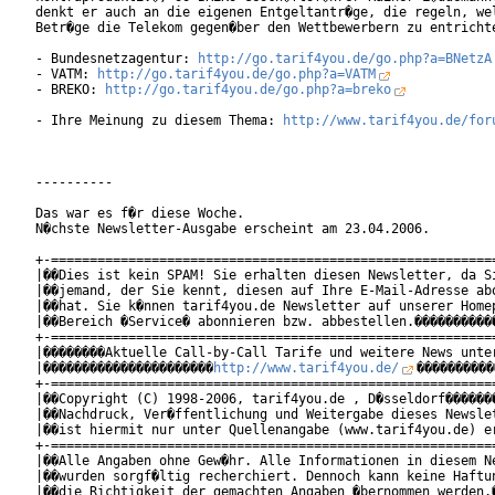
denkt er auch an die eigenen Entgeltantr�ge, die regeln, wel
Betr�ge die Telekom gegen�ber den Wettbewerbern zu entrichte
- Bundesnetzagentur: 
http://go.tarif4you.de/go.php?a=BNetzA
- VATM: 
http://go.tarif4you.de/go.php?a=VATM
- BREKO: 
http://go.tarif4you.de/go.php?a=breko
- Ihre Meinung zu diesem Thema: 
http://www.tarif4you.de/for
----------

Das war es f�r diese Woche.

N�chste Newsletter-Ausgabe erscheint am 23.04.2006.

+-==========================================================
|��Dies ist kein SPAM! Sie erhalten diesen Newsletter, da Si
|��jemand, der Sie kennt, diesen auf Ihre E-Mail-Adresse abo
|��hat. Sie k�nnen tarif4you.de Newsletter auf unserer Homep
|��Bereich �Service� abonnieren bzw. abbestellen.�����������
+-==========================================================
|��������Aktuelle Call-by-Call Tarife und weitere News unter
|����������������������
http://www.tarif4you.de/
����������
+-==========================================================
|��Copyright (C) 1998-2006, tarif4you.de , D�sseldorf�������
|��Nachdruck, Ver�ffentlichung und Weitergabe dieses Newslet
|��ist hiermit nur unter Quellenangabe (www.tarif4you.de) er
+-==========================================================
|��Alle Angaben ohne Gew�hr. Alle Informationen in diesem Ne
|��wurden sorgf�ltig recherchiert. Dennoch kann keine Haftun
|��die Richtigkeit der gemachten Angaben �bernommen werden.�