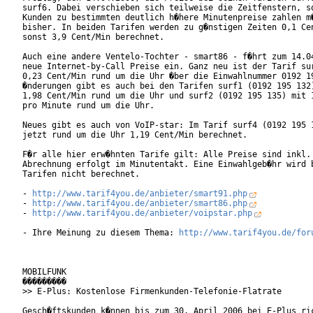
surf6. Dabei verschieben sich teilweise die Zeitfenstern, so
Kunden zu bestimmten deutlich h�here Minutenpreise zahlen m�
bisher. In beiden Tarifen werden zu g�nstigen Zeiten 0,1 Cen
sonst 3,9 Cent/Min berechnet.     

Auch eine andere Ventelo-Tochter - smart86 - f�hrt zum 14.04
neue Internet-by-Call Preise ein. Ganz neu ist der Tarif sur
0,23 Cent/Min rund um die Uhr �ber die Einwahlnummer 0192 19
�nderungen gibt es auch bei den Tarifen surf1 (0192 195 132)
1,98 Cent/Min rund um die Uhr und surf2 (0192 195 135) mit 1
pro Minute rund um die Uhr.

Neues gibt es auch von VoIP-star: Im Tarif surf4 (0192 195 1
jetzt rund um die Uhr 1,19 Cent/Min berechnet.

F�r alle hier erw�hnten Tarife gilt: Alle Preise sind inkl. 
Abrechnung erfolgt im Minutentakt. Eine Einwahlgeb�hr wird b
Tarifen nicht berechnet.

- 
http://www.tarif4you.de/anbieter/smart91.php
- 
http://www.tarif4you.de/anbieter/smart86.php
- 
http://www.tarif4you.de/anbieter/voipstar.php
- Ihre Meinung zu diesem Thema: 
http://www.tarif4you.de/for
MOBILFUNK

���������

>> E-Plus: Kostenlose Firmenkunden-Telefonie-Flatrate

Gesch�ftskunden k�nnen bis zum 30. April 2006 bei E-Plus ric