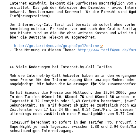
Internet einw�hlt, bekommt die Surfkosten nachtr�glich vom A
erstattet. Das gab der Betreiber des Dienstes - avivo Intern
bekannt. Benutzername und Kennwort f�r die Einwahl sind �go�
Einf�hrungszeichen).     

Der Internet-by-Call Tarif ist bereits ab sofort ohne vorher
Anmeldung nutzbar. Er kostet vor und nach dem Gratis-Surftag
pro Minute rund um die Uhr ohne weitere Kosten und wird im M
�ber die Deutsche Telekom AG abgerechnet.

- 
http://go.tarif4you.de/go.php?p=12online
- Ihre Meinung zu diesem Thema: 
http://www.tarif4you.de/for
>> Viele �nderungen bei Internet-by-Call Tarifen

Mehrere Internet-by-Call Anbieter haben am in den vergangene
neue Preise f�r den Internetzugang �ber analoge Modems oder 
angek�ndigt. Wir haben die Neuerungen f�r Sie zusammengefass
So hat Ecosmos die Preise zum Mittwoch, den 12.04.2006, gese
In den Tarifen �Komet 1�, �Komet 7� und �Komet 8� werden je 
Tageszeit 0,72 Cent/Min oder 3,48 Cent/Min berechnet, jeweil
Sekundentakt. Im Tarif �Komet 1� gibt es zus�tzlich noch ein
Zeitfenster von 17 bis 24 Uhr mit 0,54 Cent/Min. In diesem T
allerdings noch zus�tzlich eine Einwahlgeb�hr von 5,77 Cent 
Time2Surf berechnet ab sofort in den Tarifen Pro, ProSurf, S
SuperNight je nach Tageszeit zwischen 1,38 und 2,94 Cent/Min
schmalbandigen Internetzugang.  
