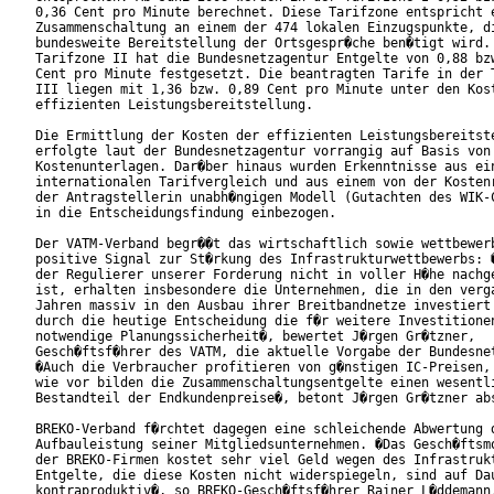
0,36 Cent pro Minute berechnet. Diese Tarifzone entspricht e
Zusammenschaltung an einem der 474 lokalen Einzugspunkte, di
bundesweite Bereitstellung der Ortsgespr�che ben�tigt wird. 
Tarifzone II hat die Bundesnetzagentur Entgelte von 0,88 bzw
Cent pro Minute festgesetzt. Die beantragten Tarife in der T
III liegen mit 1,36 bzw. 0,89 Cent pro Minute unter den Kost
effizienten Leistungsbereitstellung.         

Die Ermittlung der Kosten der effizienten Leistungsbereitste
erfolgte laut der Bundesnetzagentur vorrangig auf Basis von

Kostenunterlagen. Dar�ber hinaus wurden Erkenntnisse aus ein
internationalen Tarifvergleich und aus einem von der Kostenr
der Antragstellerin unabh�ngigen Modell (Gutachten des WIK-C
in die Entscheidungsfindung einbezogen.

Der VATM-Verband begr��t das wirtschaftlich sowie wettbewerb
positive Signal zur St�rkung des Infrastrukturwettbewerbs: �
der Regulierer unserer Forderung nicht in voller H�he nachge
ist, erhalten insbesondere die Unternehmen, die in den verga
Jahren massiv in den Ausbau ihrer Breitbandnetze investiert 
durch die heutige Entscheidung die f�r weitere Investitionen
notwendige Planungssicherheit�, bewertet J�rgen Gr�tzner,

Gesch�ftsf�hrer des VATM, die aktuelle Vorgabe der Bundesnet
�Auch die Verbraucher profitieren von g�nstigen IC-Preisen, 
wie vor bilden die Zusammenschaltungsentgelte einen wesentli
Bestandteil der Endkundenpreise�, betont J�rgen Gr�tzner abs
BREKO-Verband f�rchtet dagegen eine schleichende Abwertung d
Aufbauleistung seiner Mitgliedsunternehmen. �Das Gesch�ftsmo
der BREKO-Firmen kostet sehr viel Geld wegen des Infrastrukt
Entgelte, die diese Kosten nicht widerspiegeln, sind auf Dau
kontraproduktiv�, so BREKO-Gesch�ftsf�hrer Rainer L�ddemann.