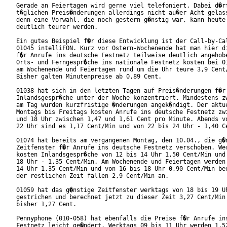
Gerade an Feiertagen wird gerne viel telefoniert. Dabei d�rf
t�glichen Preis�nderungen allerdings nicht au�er Acht gelass
denn eine Vorwahl, die noch gestern g�nstig war, kann heute 
deutlich teurer werden.

Ein gutes Beispiel f�r diese Entwicklung ist der Call-by-Cal
01045 intelliFON. Kurz vor Ostern-Wochenende hat man hier di
f�r Anrufe ins deutsche Festnetz teilweise deutlich angehobe
Orts- und Ferngespr�che ins nationale Festnetz kosten bei 01
am Wochenende und Feiertagen rund um die Uhr teure 3,9 Cent/
Bisher galten Minutenpreise ab 0,89 Cent.

01038 hat sich in den letzten Tagen auf Preis�nderungen f�r

Inlandsgespr�che unter der Woche konzentriert. Mindestens zw
am Tag wurden kurzfristige �nderungen angek�ndigt. Der aktue
Montags bis Freitags kosten Anrufe ins deutsche Festnetz zwi
und 18 Uhr zwischen 1,47 und 1,61 Cent pro Minute. Abends vo
22 Uhr sind es 1,17 Cent/Min und von 22 bis 24 Uhr - 1,40 Ce
01074 hat bereits am vergangenen Montag, den 10.04., die g�n
Zeitfenster f�r Anrufe ins deutsche Festnetz verschoben. Wer
kosten Inlandsgespr�che von 12 bis 14 Uhr 1,50 Cent/Min und 
18 Uhr - 1,35 Cent/Min. Am Wochenende und Feiertagen werden 
14 Uhr 1,35 Cent/Min und von 16 bis 18 Uhr 0,90 Cent/Min ber
der restlichen Zeit fallen 2,9 Cent/Min an.

01059 hat das g�nstige Zeitfenster werktags von 18 bis 19 Uh
gestrichen und berechnet jetzt zu dieser Zeit 3,27 Cent/Min 
bisher 1,27 Cent.

Pennyphone (010-058) hat ebenfalls die Preise f�r Anrufe ins
Festnetz leicht ge�ndert. Werktags 09 bis 11 Uhr werden 1,52