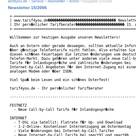
tarif4you.de
>
Service
>
Newsletter
>
Archiv
> Ausgabe 15/2006
Newsletter 15/2006
+-==========================================================
| www.tarif4you.de�������������������������������� Newslette
| Ihr pers�nlicher Tarifberater����������������������� 15. A
+-==========================================================
Willkommen zur heutigen Ausgabe unseren Newsletters!

Auch an Ostern oder gerade deswegen, sollten aktuelle Inform
�ber g�nstige Telefontarife nicht fehlen. Also erhalten Sie 
diesen sch�nen Feiertagen die letzten �nderungen vom deutsch
Telefon-Markt. Dazu geh�ren unter anderem viele neue Call-by
Tarife f�r Inlandsgespr�che und zahlreiche �nderungen bei

Internet-by-Call Angeboten f�r den Internet-Zugang mit einem
analogen Modem oder �ber ISDN.

Viel Spa� beim Lesen und ein sch�nes Osterfest!

tarif4you.de - Ihr pers�nlicher Tarifberater

------------------------------------------------------------
FESTNETZ

  - Neue Call-by-Call Tarife f�r Inlandsgespr�che

INTERNET

  - T-DSL via Satellit: Flatrate f�r Up- und Download

  - 1-2-Online: Kostenloser Internetzugang am Ostermontag

  - Viele �nderungen bei Internet-by-Call Tarifen

  - Neue Internet-by-Call Tarife bei smart91 und smart86
