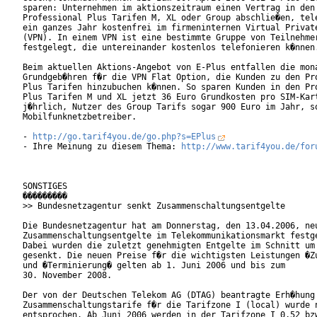
sparen: Unternehmen im aktionszeitraum einen Vertrag in den 
Professional Plus Tarifen M, XL oder Group abschlie�en, tele
ein ganzes Jahr kostenfrei im firmeninternen Virtual Private
(VPN). In einem VPN ist eine bestimmte Gruppe von Teilnehmer
festgelegt, die untereinander kostenlos telefonieren k�nnen.
Beim aktuellen Aktions-Angebot von E-Plus entfallen die mona
Grundgeb�hren f�r die VPN Flat Option, die Kunden zu den Pro
Plus Tarifen hinzubuchen k�nnen. So sparen Kunden in den Pro
Plus Tarifen M und XL jetzt 36 Euro Grundkosten pro SIM-Kart
j�hrlich, Nutzer des Group Tarifs sogar 900 Euro im Jahr, so
Mobilfunknetzbetreiber.

- 
http://go.tarif4you.de/go.php?s=EPlus
- Ihre Meinung zu diesem Thema: 
http://www.tarif4you.de/for
SONSTIGES

���������

>> Bundesnetzagentur senkt Zusammenschaltungsentgelte

Die Bundesnetzagentur hat am Donnerstag, den 13.04.2006, neu
Zusammenschaltungsentgelte im Telekommunikationsmarkt festge
Dabei wurden die zuletzt genehmigten Entgelte im Schnitt um 
gesenkt. Die neuen Preise f�r die wichtigsten Leistungen �Zu
und �Terminierung� gelten ab 1. Juni 2006 und bis zum

30. November 2008.

Der von der Deutschen Telekom AG (DTAG) beantragte Erh�hung 
Zusammenschaltungstarife f�r die Tarifzone I (local) wurde n
entsprochen. Ab Juni 2006 werden in der Tarifzone I 0,52 bzw