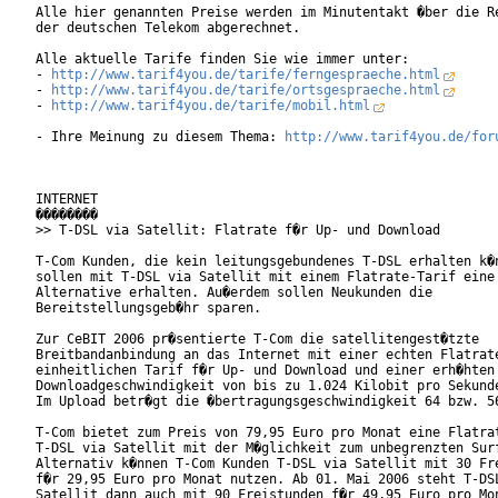
Alle hier genannten Preise werden im Minutentakt �ber die Re
der deutschen Telekom abgerechnet.

Alle aktuelle Tarife finden Sie wie immer unter:

- 
http://www.tarif4you.de/tarife/ferngespraeche.html
- 
http://www.tarif4you.de/tarife/ortsgespraeche.html
- 
http://www.tarif4you.de/tarife/mobil.html
- Ihre Meinung zu diesem Thema: 
http://www.tarif4you.de/for
INTERNET

��������

>> T-DSL via Satellit: Flatrate f�r Up- und Download

T-Com Kunden, die kein leitungsgebundenes T-DSL erhalten k�n
sollen mit T-DSL via Satellit mit einem Flatrate-Tarif eine

Alternative erhalten. Au�erdem sollen Neukunden die

Bereitstellungsgeb�hr sparen.   

Zur CeBIT 2006 pr�sentierte T-Com die satellitengest�tzte

Breitbandanbindung an das Internet mit einer echten Flatrate
einheitlichen Tarif f�r Up- und Download und einer erh�hten

Downloadgeschwindigkeit von bis zu 1.024 Kilobit pro Sekunde
Im Upload betr�gt die �bertragungsgeschwindigkeit 64 bzw. 56
T-Com bietet zum Preis von 79,95 Euro pro Monat eine Flatrat
T-DSL via Satellit mit der M�glichkeit zum unbegrenzten Surf
Alternativ k�nnen T-Com Kunden T-DSL via Satellit mit 30 Fre
f�r 29,95 Euro pro Monat nutzen. Ab 01. Mai 2006 steht T-DSL
Satellit dann auch mit 90 Freistunden f�r 49,95 Euro pro Mon