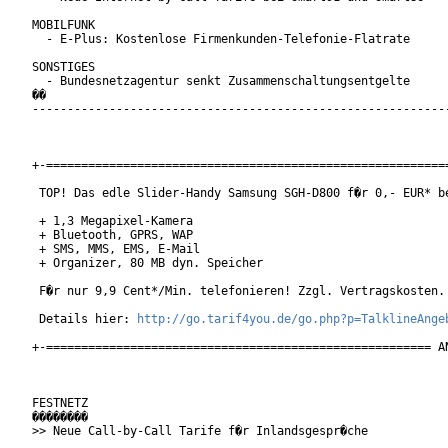
MOBILFUNK

  - E-Plus: Kostenlose Firmenkunden-Telefonie-Flatrate

SONSTIGES

  - Bundesnetzagentur senkt Zusammenschaltungsentgelte

��

------------------------------------------------------------
+-==========================================================
 TOP! Das edle Slider-Handy Samsung SGH-D800 f�r 0,- EUR* be
 + 1,3 Megapixel-Kamera

 + Bluetooth, GPRS, WAP

 + SMS, MMS, EMS, E-Mail

 + Organizer, 80 MB dyn. Speicher

 F�r nur 9,9 Cent*/Min. telefonieren! Zzgl. Vertragskosten. 
 Details hier: 
http://go.tarif4you.de/go.php?p=TalklineAnge
+-======================================================= AN
FESTNETZ

��������

>> Neue Call-by-Call Tarife f�r Inlandsgespr�che
