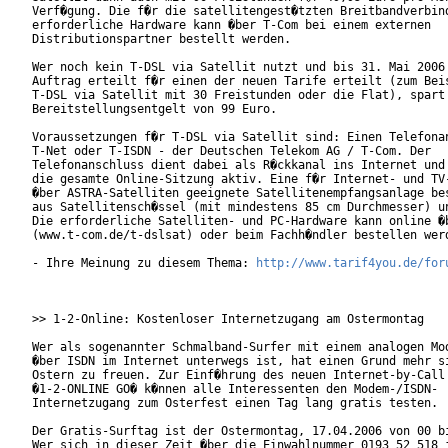
Verf�gung. Die f�r die satellitengest�tzten Breitbandverbind
erforderliche Hardware kann �ber T-Com bei einem externen

Distributionspartner bestellt werden.       

Wer noch kein T-DSL via Satellit nutzt und bis 31. Mai 2006 
Auftrag erteilt f�r einen der neuen Tarife erteilt (zum Beis
T-DSL via Satellit mit 30 Freistunden oder die Flat), spart 
Bereitstellungsentgelt von 99 Euro.   

Voraussetzungen f�r T-DSL via Satellit sind: Einen Telefonan
T-Net oder T-ISDN - der Deutschen Telekom AG / T-Com. Der

Telefonanschluss dient dabei als R�ckkanal ins Internet und 
die gesamte Online-Sitzung aktiv. Eine f�r Internet- und TV-
�ber ASTRA-Satelliten geeignete Satellitenempfangsanlage bes
aus Satellitensch�ssel (mit mindestens 85 cm Durchmesser) un
Die erforderliche Satelliten- und PC-Hardware kann online �b
(www.t-com.de/t-dslsat) oder beim Fachh�ndler bestellen werd
- Ihre Meinung zu diesem Thema: 
http://www.tarif4you.de/for
>> 1-2-Online: Kostenloser Internetzugang am Ostermontag

Wer als sogenannter Schmalband-Surfer mit einem analogen Mod
�ber ISDN im Internet unterwegs ist, hat einen Grund mehr si
Ostern zu freuen. Zur Einf�hrung des neuen Internet-by-Call 
�1-2-ONLINE GO� k�nnen alle Interessenten den Modem-/ISDN-

Internetzugang zum Osterfest einen Tag lang gratis testen. 

Der Gratis-Surftag ist der Ostermontag, 17.04.2006 von 00 bi
Wer sich in dieser Zeit �ber die Einwahlnummer 0193 52 518 i