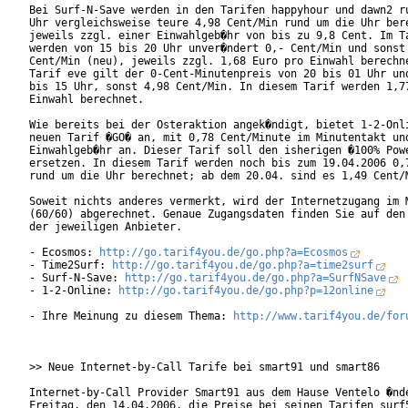
Bei Surf-N-Save werden in den Tarifen happyhour und dawn2 ru
Uhr vergleichsweise teure 4,98 Cent/Min rund um die Uhr bere
jeweils zzgl. einer Einwahlgeb�hr von bis zu 9,8 Cent. Im Ta
werden von 15 bis 20 Uhr unver�ndert 0,- Cent/Min und sonst 
Cent/Min (neu), jeweils zzgl. 1,68 Euro pro Einwahl berechne
Tarif eve gilt der 0-Cent-Minutenpreis von 20 bis 01 Uhr und
bis 15 Uhr, sonst 4,98 Cent/Min. In diesem Tarif werden 1,77
Einwahl berechnet.       

Wie bereits bei der Osteraktion angek�ndigt, bietet 1-2-Onli
neuen Tarif �GO� an, mit 0,78 Cent/Minute im Minutentakt und
Einwahlgeb�hr an. Dieser Tarif soll den isherigen �100% Powe
ersetzen. In diesem Tarif werden noch bis zum 19.04.2006 0,7
rund um die Uhr berechnet; ab dem 20.04. sind es 1,49 Cent/M
Soweit nichts anderes vermerkt, wird der Internetzugang im M
(60/60) abgerechnet. Genaue Zugangsdaten finden Sie auf den 
der jeweiligen Anbieter.

- Ecosmos: 
http://go.tarif4you.de/go.php?a=Ecosmos
- Time2Surf: 
http://go.tarif4you.de/go.php?a=time2surf
- Surf-N-Save: 
http://go.tarif4you.de/go.php?a=SurfNSave
- 1-2-Online: 
http://go.tarif4you.de/go.php?p=12online
- Ihre Meinung zu diesem Thema: 
http://www.tarif4you.de/for
>> Neue Internet-by-Call Tarife bei smart91 und smart86

Internet-by-Call Provider Smart91 aus dem Hause Ventelo �nde
Freitag, den 14.04.2006, die Preise bei seinen Tarifen surf5