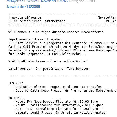
tarif4you.de
>
Service
>
Newsletter
>
Archiv
> Ausgabe 16/2009
Newsletter 16/2009
+-==========================================================
| www.tarif4you.de                               Newsletter 
| Ihr persönlicher Tarifberater                      19. Apr
+-==========================================================
Willkommen zur heutigen Ausgabe unseres Newsletters!

Top-Themen in dieser Ausgabe:

+++ Miet-Service für Endgeräte bei Deutsche Telekom +++ Neue
Call-by-Call Preis ef rAnrufe zu Handys +++ Preisänderungen 
Internetzugang via Analog/ISDN und TV-Kabel +++ Günstige Ang
für Handy-Gespräche +++ und vieles mehr...

Viel Spaß beim Lesen und eine schöne Woche!

tarif4you.de - Ihr persönlicher Tarifberater

------------------------------------------------------------
FESTNETZ

  - Deutsche Telekom: Endgeräte mieten statt kaufen

  - Call-by-Call: Neue Preise für Anurfe in die Mobilfunknet
INTERNET

  - Kabel BW: Neue Doppel-Flatrate für 19,90 Euro

  - knUUt: Preiserhöhung für Internet-by-Call Zugang

  - Maxi ISDN: Schmalband-Flatrate für 34,90 Euro

  - sipgate senkt Preise für Anrufe in Mobilfunknetze
