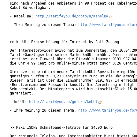
sind nach Angaben des Anbieters in 99 Prozent des Kabelnetze
Kabel BW verfügbar.

- Kabel BW: 
http://tarif4you.de/goto/a/KabelBW
- Ihre Meinung zu diesem Thema: 
http://www.tarif4you.de/for
>> knUUt: Preiserhöhung für Internet-by-Call Zugang

Der Internetprovider avivo hat zum Donnerstag, den 16.04.200
Tarif »Ganztags« bei seiner Marke knUUt erhöht. Damit zahlen
jetzt bei der Einwahl über die Einwahlrufnummer 0191 937 04 
die Uhr 4,99 Cent pro Online-Minute statt zuvor 0,26 Cent/Mi
Gleichzeitig wird ein neuer Tarif »knUUt Spezial« eingeführt
günstiges Surfen zu 0,23 Cent/Minute rund um die Uhr ermögli
Dieser Tarif ist über die Einwahlnummer 0191 937 14 erreichb
(Benutzername und Passwort: knuut). Die Abrechnung erfolgt i
Sekundentakt. Der Minutenpreis wird bis einschließlich 15.06
garantiert.         

- knUUt: 
http://tarif4you.de/goto/a/knUUt
- Ihre Meinung zu diesem Thema: 
http://www.tarif4you.de/for
>> Maxi ISDN: Schmalband-Flatrate für 34,90 Euro

Der regionale Telefon- und Internetanbieter M-net bietet Kun