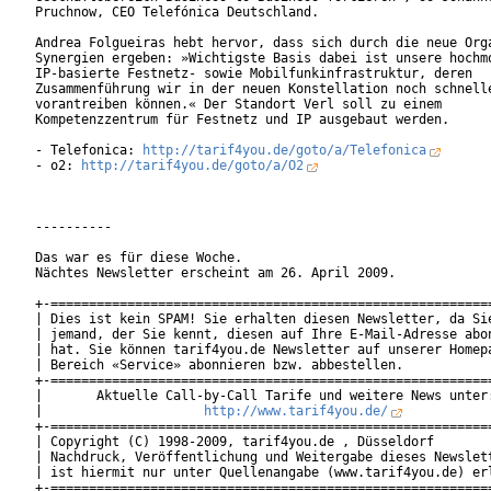
Pruchnow, CEO Telefónica Deutschland.

Andrea Folgueiras hebt hervor, dass sich durch die neue Orga
Synergien ergeben: »Wichtigste Basis dabei ist unsere hochmo
IP-basierte Festnetz- sowie Mobilfunkinfrastruktur, deren

Zusammenführung wir in der neuen Konstellation noch schnelle
vorantreiben können.« Der Standort Verl soll zu einem

Kompetenzzentrum für Festnetz und IP ausgebaut werden.

- Telefonica: 
http://tarif4you.de/goto/a/Telefonica
- o2: 
http://tarif4you.de/goto/a/O2
----------

Das war es für diese Woche.

Nächtes Newsletter erscheint am 26. April 2009.

+-==========================================================
| Dies ist kein SPAM! Sie erhalten diesen Newsletter, da Sie
| jemand, der Sie kennt, diesen auf Ihre E-Mail-Adresse abon
| hat. Sie können tarif4you.de Newsletter auf unserer Homepa
| Bereich «Service» abonnieren bzw. abbestellen.            
+-==========================================================
|       Aktuelle Call-by-Call Tarife und weitere News unter:
|                     
http://www.tarif4you.de/
           
+-==========================================================
| Copyright (C) 1998-2009, tarif4you.de , Düsseldorf        
| Nachdruck, Veröffentlichung und Weitergabe dieses Newslett
| ist hiermit nur unter Quellenangabe (www.tarif4you.de) erl
+-==========================================================