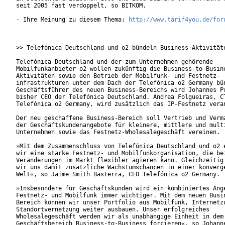
seit 2005 fast verdoppelt, so BITKOM.

- Ihre Meinung zu diesem Thema: 
http://www.tarif4you.de/for
>> Telefónica Deutschland und o2 bündeln Business-Aktivitäte
Telefónica Deutschland und der zum Unternehmen gehörende

Mobilfunkanbieter o2 wollen zukünftig die Business-to-Busine
Aktivitäten sowie den Betrieb der Mobilfunk- und Festnetz-

infrastrukturen unter dem Dach der Telefónica o2 Germany bün
Geschäftsführer des neuen Business-Bereichs wird Johannes Pr
bisher CEO der Telefónica Deutschland. Andrea Folgueiras, CT
Telefónica o2 Germany, wird zusätzlich das IP-Festnetz veran
Der neu geschaffene Business-Bereich soll Vertrieb und Verma
der Geschäftskundenangebote für kleinere, mittlere und multi
Unternehmen sowie das Festnetz-Wholesalegeschäft vereinen.

»Mit dem Zusammenschluss von Telefónica Deutschland und o2 e
wir eine starke Festnetz- und Mobilfunkorganisation, die bei
Veränderungen im Markt flexibler agieren kann. Gleichzeitig 
wir uns damit zusätzliche Wachstumschancen in einer konverge
Welt«, so Jaime Smith Basterra, CEO Telefónica o2 Germany.

»Insbesondere für Geschäftskunden wird ein kombiniertes Ange
Festnetz- und Mobilfunk immer wichtiger. Mit dem neuen Busin
Bereich können wir unser Portfolio aus Mobilfunk, Internetzu
Standortvernetzung weiter ausbauen. Unser erfolgreiches

Wholesalegeschäft werden wir als unabhängige Einheit in dem

Geschäftsbereich Business-to-Business forcieren«, so Johanne