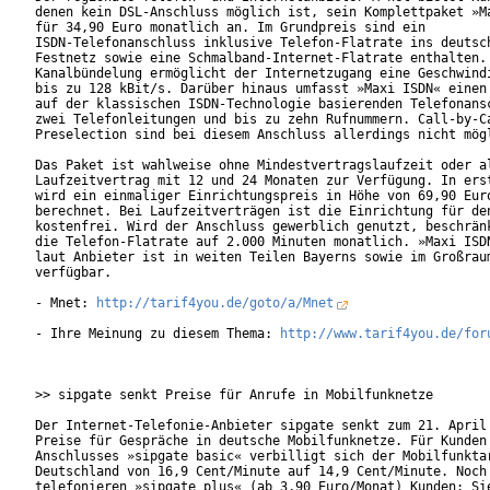
denen kein DSL-Anschluss möglich ist, sein Komplettpaket »Ma
für 34,90 Euro monatlich an. Im Grundpreis sind ein

ISDN-Telefonanschluss inklusive Telefon-Flatrate ins deutsch
Festnetz sowie eine Schmalband-Internet-Flatrate enthalten. 
Kanalbündelung ermöglicht der Internetzugang eine Geschwindi
bis zu 128 kBit/s. Darüber hinaus umfasst »Maxi ISDN« einen 
auf der klassischen ISDN-Technologie basierenden Telefonansc
zwei Telefonleitungen und bis zu zehn Rufnummern. Call-by-Ca
Preselection sind bei diesem Anschluss allerdings nicht mögl
Das Paket ist wahlweise ohne Mindestvertragslaufzeit oder al
Laufzeitvertrag mit 12 und 24 Monaten zur Verfügung. In erst
wird ein einmaliger Einrichtungspreis in Höhe von 69,90 Euro
berechnet. Bei Laufzeitverträgen ist die Einrichtung für den
kostenfrei. Wird der Anschluss gewerblich genutzt, beschränk
die Telefon-Flatrate auf 2.000 Minuten monatlich. »Maxi ISDN
laut Anbieter ist in weiten Teilen Bayerns sowie im Großraum
verfügbar.       

- Mnet: 
http://tarif4you.de/goto/a/Mnet
- Ihre Meinung zu diesem Thema: 
http://www.tarif4you.de/for
>> sipgate senkt Preise für Anrufe in Mobilfunknetze

Der Internet-Telefonie-Anbieter sipgate senkt zum 21. April 
Preise für Gespräche in deutsche Mobilfunknetze. Für Kunden 
Anschlusses »sipgate basic« verbilligt sich der Mobilfunktar
Deutschland von 16,9 Cent/Minute auf 14,9 Cent/Minute. Noch 
telefonieren »sipgate plus« (ab 3,90 Euro/Monat) Kunden: Sie