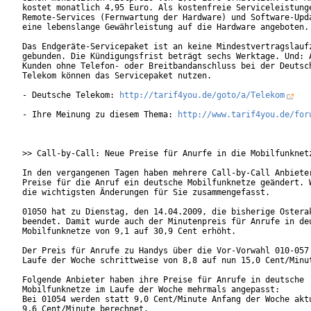
kostet monatlich 4,95 Euro. Als kostenfreie Serviceleistunge
Remote-Services (Fernwartung der Hardware) und Software-Upda
eine lebenslange Gewährleistung auf die Hardware angeboten.

Das Endgeräte-Servicepaket ist an keine Mindestvertragslaufz
gebunden. Die Kündigungsfrist beträgt sechs Werktage. Und: A
Kunden ohne Telefon- oder Breitbandanschluss bei der Deutsch
Telekom können das Servicepaket nutzen.

- Deutsche Telekom: 
http://tarif4you.de/goto/a/Telekom
- Ihre Meinung zu diesem Thema: 
http://www.tarif4you.de/for
>> Call-by-Call: Neue Preise für Anurfe in die Mobilfunknetz
In den vergangenen Tagen haben mehrere Call-by-Call Anbieter
Preise für die Anruf ein deutsche Mobilfunknetze geändert. W
die wichtigsten Änderungen für Sie zusammengefasst.

01050 hat zu Dienstag, den 14.04.2009, die bisherige Osterak
beendet. Damit wurde auch der Minutenpreis für Anrufe in deu
Mobilfunknetze von 9,1 auf 30,9 Cent erhöht.

Der Preis für Anrufe zu Handys über die Vor-Vorwahl 010-057 
Laufe der Woche schrittweise von 8,8 auf nun 15,0 Cent/Minut
Folgende Anbieter haben ihre Preise für Anrufe in deutsche

Mobilfunknetze im Laufe der Woche mehrmals angepasst:

Bei 01054 werden statt 9,0 Cent/Minute Anfang der Woche aktu
9,6 Cent/Minute berechnet.
