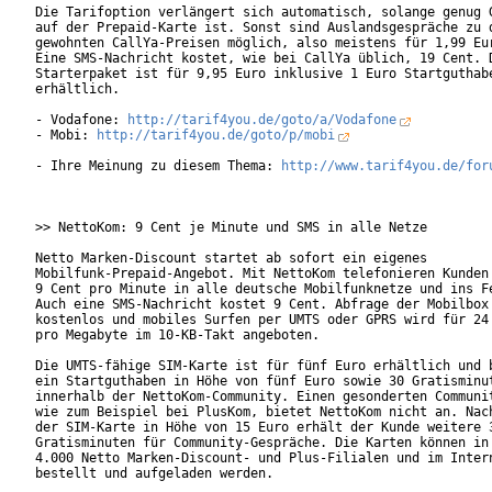
Die Tarifoption verlängert sich automatisch, solange genug G
auf der Prepaid-Karte ist. Sonst sind Auslandsgespräche zu d
gewohnten CallYa-Preisen möglich, also meistens für 1,99 Eur
Eine SMS-Nachricht kostet, wie bei CallYa üblich, 19 Cent. D
Starterpaket ist für 9,95 Euro inklusive 1 Euro Startguthabe
erhältlich.     

- Vodafone: 
http://tarif4you.de/goto/a/Vodafone
- Mobi: 
http://tarif4you.de/goto/p/mobi
- Ihre Meinung zu diesem Thema: 
http://www.tarif4you.de/for
>> NettoKom: 9 Cent je Minute und SMS in alle Netze

Netto Marken-Discount startet ab sofort ein eigenes

Mobilfunk-Prepaid-Angebot. Mit NettoKom telefonieren Kunden 
9 Cent pro Minute in alle deutsche Mobilfunknetze und ins Fe
Auch eine SMS-Nachricht kostet 9 Cent. Abfrage der Mobilbox 
kostenlos und mobiles Surfen per UMTS oder GPRS wird für 24 
pro Megabyte im 10-KB-Takt angeboten.

Die UMTS-fähige SIM-Karte ist für fünf Euro erhältlich und b
ein Startguthaben in Höhe von fünf Euro sowie 30 Gratisminut
innerhalb der NettoKom-Community. Einen gesonderten Communit
wie zum Beispiel bei PlusKom, bietet NettoKom nicht an. Nach
der SIM-Karte in Höhe von 15 Euro erhält der Kunde weitere 3
Gratisminuten für Community-Gespräche. Die Karten können in 
4.000 Netto Marken-Discount- und Plus-Filialen und im Intern
bestellt und aufgeladen werden. 
