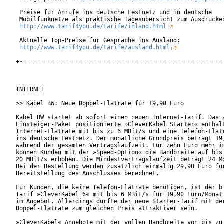
 Preise für Anrufe ins deutsche Festnetz und in deutsche

 Mobilfunknetze als praktische Tagesübersicht zum Ausdrucken
http://www.tarif4you.de/tarife/inland.html
 Aktuelle Top-Preise für Gespräche ins Ausland:

http://www.tarif4you.de/tarife/ausland.html
+-==========================================================
INTERNET

¯¯¯¯¯¯¯¯

>> Kabel BW: Neue Doppel-Flatrate für 19,90 Euro

Kabel BW startet ab sofort einen neuen Internet-Tarif. Das a
Einsteiger-Paket positionierte »CleverKabel Starter« enthält
Internet-Flatrate mit bis zu 6 MBit/s und eine Telefon-Flatr
ins deutsche Festnetz. Der monatliche Grundpreis beträgt 19,
während der gesamten Vertragslaufzeit. Für zehn Euro mehr im
können Kunden mit der »Speed-Option« die Bandbreite auf bis 
20 MBit/s erhöhen. Die Mindestvertragslaufzeit beträgt 24 Mo
Bei der Bestellung werden zusätzlich einmalig 29,90 Euro für
Bereitstellung des Anschlusses berechnet.        

Für Kunden, die keine Telefon-Flatrate benötigen, ist der bi
Tarif »CleverKabel 6« mit bis 6 MBit/s für 19,90 Euro/Monat 
im Angebot. Allerdings dürfte der neue Starter-Tarif mit der
Doppel-Flatrate zum gleichen Preis attraktiver sein.   

»CleverKabel« Angebote mit der vollen Bandbreite von bis zu 