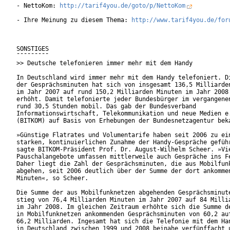
- NettoKom: 
http://tarif4you.de/goto/p/NettoKom
- Ihre Meinung zu diesem Thema: 
http://www.tarif4you.de/for
SONSTIGES

¯¯¯¯¯¯¯¯¯

>> Deutsche telefonieren immer mehr mit dem Handy

In Deutschland wird immer mehr mit dem Handy telefoniert. Di
der Gesprächsminuten hat sich von insgesamt 136,5 Milliarden
im Jahr 2007 auf rund 150,2 Milliarden Minuten im Jahr 2008 
erhöht. Damit telefonierte jeder Bundesbürger im vergangenen
rund 30,5 Stunden mobil. Das gab der Bundesverband

Informationswirtschaft, Telekommunikation und neue Medien e.
(BITKOM) auf Basis von Erhebungen der Bundesnetzagentur beka
»Günstige Flatrates und Volumentarife haben seit 2006 zu ein
starken, kontinuierlichen Zunahme der Handy-Gespräche geführ
sagte BITKOM-Präsident Prof. Dr. August-Wilhelm Scheer. »Vie
Pauschalangebote umfassen mittlerweile auch Gespräche ins Fe
Daher liegt die Zahl der Gesprächsminuten, die aus Mobilfunk
abgehen, seit 2006 deutlich über der Summe der dort ankommen
Minuten«, so Scheer.      

Die Summe der aus Mobilfunknetzen abgehenden Gesprächsminute
stieg von 76,4 Milliarden Minuten im Jahr 2007 auf 84 Millia
im Jahr 2008. Im gleichen Zeitraum erhöhte sich die Summe de
in Mobilfunknetzen ankommenden Gesprächsminuten von 60,2 auf
66,2 Milliarden. Ingesamt hat sich die Telefonie mit dem Han
in Deutschland zwischen 1999 und 2008 beinahe verfünffacht u