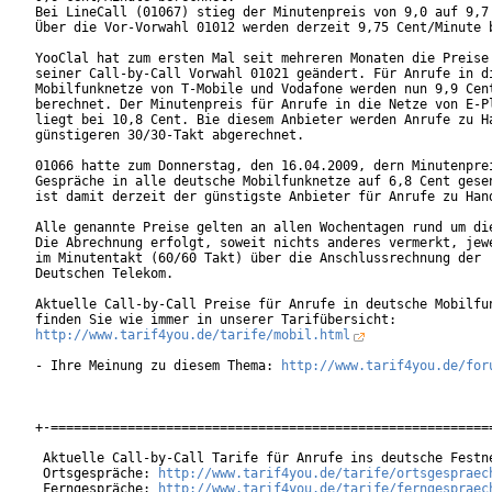
Bei LineCall (01067) stieg der Minutenpreis von 9,0 auf 9,7 
Über die Vor-Vorwahl 01012 werden derzeit 9,75 Cent/Minute b
YooClal hat zum ersten Mal seit mehreren Monaten die Preise 
seiner Call-by-Call Vorwahl 01021 geändert. Für Anrufe in di
Mobilfunknetze von T-Mobile und Vodafone werden nun 9,9 Cent
berechnet. Der Minutenpreis für Anrufe in die Netze von E-Pl
liegt bei 10,8 Cent. Bie diesem Anbieter werden Anrufe zu Ha
günstigeren 30/30-Takt abgerechnet.

01066 hatte zum Donnerstag, den 16.04.2009, dern Minutenprei
Gespräche in alle deutsche Mobilfunknetze auf 6,8 Cent gesen
ist damit derzeit der günstigste Anbieter für Anrufe zu Hand
Alle genannte Preise gelten an allen Wochentagen rund um die
Die Abrechnung erfolgt, soweit nichts anderes vermerkt, jewe
im Minutentakt (60/60 Takt) über die Anschlussrechnung der

Deutschen Telekom.

Aktuelle Call-by-Call Preise für Anrufe in deutsche Mobilfun
http://www.tarif4you.de/tarife/mobil.html
- Ihre Meinung zu diesem Thema: 
http://www.tarif4you.de/for
+-==========================================================
 Aktuelle Call-by-Call Tarife für Anrufe ins deutsche Festne
 Ortsgespräche: 
http://www.tarif4you.de/tarife/ortsgespraec
 Ferngespräche: 
http://www.tarif4you.de/tarife/ferngespraec