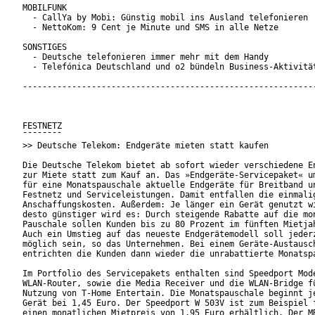
MOBILFUNK

  - CallYa by Mobi: Günstig mobil ins Ausland telefonieren

  - NettoKom: 9 Cent je Minute und SMS in alle Netze

SONSTIGES

  - Deutsche telefonieren immer mehr mit dem Handy

  - Telefónica Deutschland und o2 bündeln Business-Aktivität
------------------------------------------------------------
FESTNETZ

¯¯¯¯¯¯¯¯

>> Deutsche Telekom: Endgeräte mieten statt kaufen

Die Deutsche Telekom bietet ab sofort wieder verschiedene En
zur Miete statt zum Kauf an. Das »Endgeräte-Servicepaket« um
für eine Monatspauschale aktuelle Endgeräte für Breitband un
Festnetz und Serviceleistungen. Damit entfallen die einmalig
Anschaffungskosten. Außerdem: Je länger ein Gerät genutzt wi
desto günstiger wird es: Durch steigende Rabatte auf die mon
Pauschale sollen Kunden bis zu 80 Prozent im fünften Mietjah
Auch ein Umstieg auf das neueste Endgerätemodell soll jederz
möglich sein, so das Unternehmen. Bei einem Geräte-Austausch
entrichten die Kunden dann wieder die unrabattierte Monatspa
Im Portfolio des Servicepakets enthalten sind Speedport Mode
WLAN-Router, sowie die Media Receiver und die WLAN-Bridge fü
Nutzung von T-Home Entertain. Die Monatspauschale beginnt je
Gerät bei 1,45 Euro. Der Speedport W 503V ist zum Beispiel f
einen monatlichen Mietpreis von 1,95 Euro erhältlich. Der MR