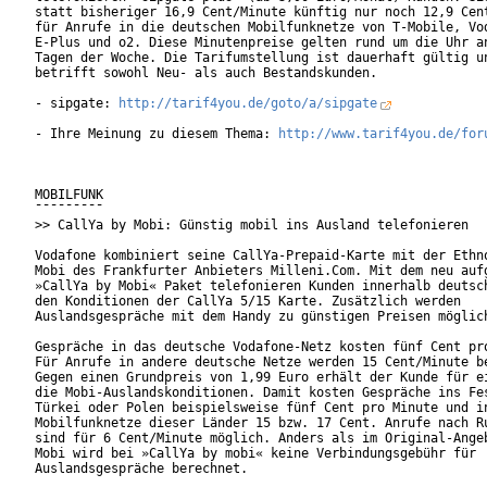
statt bisheriger 16,9 Cent/Minute künftig nur noch 12,9 Cent
für Anrufe in die deutschen Mobilfunknetze von T-Mobile, Vod
E-Plus und o2. Diese Minutenpreise gelten rund um die Uhr an
Tagen der Woche. Die Tarifumstellung ist dauerhaft gültig un
betrifft sowohl Neu- als auch Bestandskunden.         

- sipgate: 
http://tarif4you.de/goto/a/sipgate
- Ihre Meinung zu diesem Thema: 
http://www.tarif4you.de/for
MOBILFUNK

¯¯¯¯¯¯¯¯¯

>> CallYa by Mobi: Günstig mobil ins Ausland telefonieren

Vodafone kombiniert seine CallYa-Prepaid-Karte mit der Ethno
Mobi des Frankfurter Anbieters Milleni.Com. Mit dem neu aufg
»CallYa by Mobi« Paket telefonieren Kunden innerhalb deutsch
den Konditionen der CallYa 5/15 Karte. Zusätzlich werden

Auslandsgespräche mit dem Handy zu günstigen Preisen möglich
Gespräche in das deutsche Vodafone-Netz kosten fünf Cent pro
Für Anrufe in andere deutsche Netze werden 15 Cent/Minute be
Gegen einen Grundpreis von 1,99 Euro erhält der Kunde für ei
die Mobi-Auslandskonditionen. Damit kosten Gespräche ins Fes
Türkei oder Polen beispielsweise fünf Cent pro Minute und in
Mobilfunknetze dieser Länder 15 bzw. 17 Cent. Anrufe nach Ru
sind für 6 Cent/Minute möglich. Anders als im Original-Angeb
Mobi wird bei »CallYa by mobi« keine Verbindungsgebühr für

Auslandsgespräche berechnet.        
