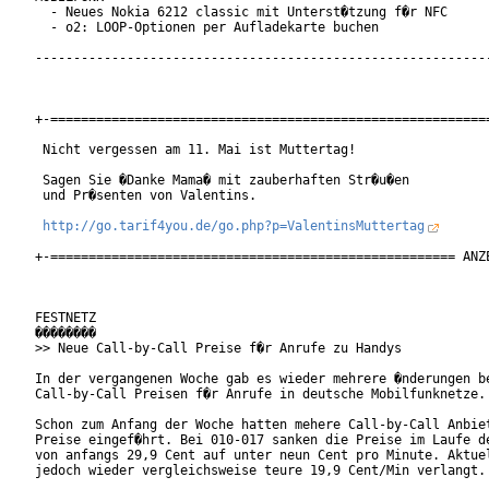
  - Neues Nokia 6212 classic mit Unterst�tzung f�r NFC

  - o2: LOOP-Optionen per Aufladekarte buchen

------------------------------------------------------------
+-==========================================================
 Nicht vergessen am 11. Mai ist Muttertag!

 Sagen Sie �Danke Mama� mit zauberhaften Str�u�en

 und Pr�senten von Valentins.

http://go.tarif4you.de/go.php?p=ValentinsMuttertag
+-===================================================== ANZE
FESTNETZ

��������

>> Neue Call-by-Call Preise f�r Anrufe zu Handys

In der vergangenen Woche gab es wieder mehrere �nderungen be
Call-by-Call Preisen f�r Anrufe in deutsche Mobilfunknetze.

Schon zum Anfang der Woche hatten mehere Call-by-Call Anbiet
Preise eingef�hrt. Bei 010-017 sanken die Preise im Laufe de
von anfangs 29,9 Cent auf unter neun Cent pro Minute. Aktuel
jedoch wieder vergleichsweise teure 19,9 Cent/Min verlangt.
