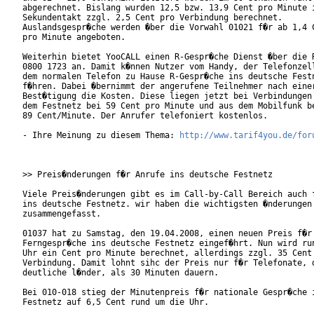
abgerechnet. Bislang wurden 12,5 bzw. 13,9 Cent pro Minute i
Sekundentakt zzgl. 2,5 Cent pro Verbindung berechnet.

Auslandsgespr�che werden �ber die Vorwahl 01021 f�r ab 1,4 C
pro Minute angeboten.

Weiterhin bietet YooCALL einen R-Gespr�che Dienst �ber die R
0800 1723 an. Damit k�nnen Nutzer vom Handy, der Telefonzell
dem normalen Telefon zu Hause R-Gespr�che ins deutsche Festn
f�hren. Dabei �bernimmt der angerufene Teilnehmer nach einer
Best�tigung die Kosten. Diese liegen jetzt bei Verbindungen 
dem Festnetz bei 59 Cent pro Minute und aus dem Mobilfunk be
89 Cent/Minute. Der Anrufer telefoniert kostenlos.

- Ihre Meinung zu diesem Thema: 
http://www.tarif4you.de/for
>> Preis�nderungen f�r Anrufe ins deutsche Festnetz

Viele Preis�nderungen gibt es im Call-by-Call Bereich auch f
ins deutsche Festnetz. wir haben die wichtigsten �nderungen 
zusammengefasst.

01037 hat zu Samstag, den 19.04.2008, einen neuen Preis f�r

Ferngespr�che ins deutsche Festnetz eingef�hrt. Nun wird run
Uhr ein Cent pro Minute berechnet, allerdings zzgl. 35 Cent 
Verbindung. Damit lohnt sihc der Preis nur f�r Telefonate, d
deutliche l�nder, als 30 Minuten dauern.

Bei 010-018 stieg der Minutenpreis f�r nationale Gespr�che i
Festnetz auf 6,5 Cent rund um die Uhr.
