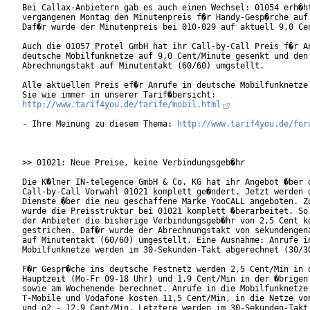
Bei Callax-Anbietern gab es auch einen Wechsel: 01054 erh�ht
vergangenen Montag den Minutenpreis f�r Handy-Gesp�rche auf 
Daf�r wurde der Minutenpreis bei 010-029 auf aktuell 9,0 Cen
Auch die 01057 Protel GmbH hat ihr Call-by-Call Preis f�r An
deutsche Mobilfunknetze auf 9,0 Cent/Minute gesenkt und den

Abrechnungstakt auf Minutentakt (60/60) umgstellt.

Alle aktuellen Preis ef�r Anrufe in deutsche Mobilfunknetze 
http://www.tarif4you.de/tarife/mobil.html
- Ihre Meinung zu diesem Thema: 
http://www.tarif4you.de/for
>> 01021: Neue Preise, keine Verbindungsgeb�hr

Die K�lner IN-telegence GmbH & Co. KG hat ihr Angebot �ber d
Call-by-Call Vorwahl 01021 komplett ge�ndert. Jetzt werden d
Dienste �ber die neu geschaffene Marke YooCALL angeboten. Zu
wurde die Preisstruktur bei 01021 komplett �berarbeitet. So 
der Anbieter die bisherige Verbindungsgeb�hr von 2,5 Cent ko
gestrichen. Daf�r wurde der Abrechnungstakt von sekundengena
auf Minutentakt (60/60) umgestellt. Eine Ausnahme: Anrufe in
Mobilfunknetze werden im 30-Sekunden-Takt abgerechnet (30/30
F�r Gespr�che ins deutsche Festnetz werden 2,5 Cent/Min in d
Hauptzeit (Mo-Fr 09-18 Uhr) und 1,9 Cent/Min in der �brigen 
sowie am Wochenende berechnet. Anrufe in die Mobilfunknetze 
T-Mobile und Vodafone kosten 11,5 Cent/Min, in die Netze von
und o2 - 12,9 Cent/Min. Letztere werden im 30-Sekunden-Takt
