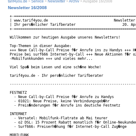
tarif4you.de
>
Service
>
Newsletter
>
Archiv
> Ausgabe 16/2008
Newsletter 16/2008
+-==========================================================
| www.tarif4you.de                               Newsletter 
| Ihr pers�nlicher Tarifberater                      20. Apr
+-==========================================================
Willkommen zur heutigen Ausgabe unseres Newsletters!

Top-Themen in dieser Ausgabe:

+++ Neue Call-by-Call Preise f�r Anrufe ins zu Handys +++ H�
Preise bei surf666 Internet-by-Call +++ Neue Aktionen f�r o2
-Mobilfunkkunden +++ und vieles mehr...

Viel Spa� beim Lesen und eine sch�ne Woche!

tarif4you.de - Ihr pers�nlicher Tarifberater

------------------------------------------------------------
FESTNETZ

  - Neue Call-by-Call Preise f�r Anrufe zu Handys

  - 01021: Neue Preise, keine Verbindungsgeb�hr

  - Preis�nderungen f�r Anrufe ins deutsche Festnetz

INTERNET

  - Versatel: Mobilfunk-Flatrate ab Mai teurer

  - o2 DSL: 15 Prozent Rabatt monatlich f�r Online-Neukunden
  - Surf666: Preiserh�hung f�r Internet-by-Call Zug�nge

MOBILFUNK
