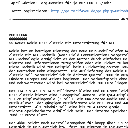
 April-Aktion: .org-Domains f�r je nur EUR 1,-/Jahr

 Jetzt registrieren: 
http://go.tarif4you.de/go.php?p=United
+-===================================================== ANZE
MOBILFUNK

���������

>> Neues Nokia 6212 classic mit Unterst�tzung f�r NFC

Nokia hat am heutigen Dienstag das neue UMTS-Mobiltelefon No
classic mit NFC-Technik (Near Field Communication) vorgestel
NFC-Technologie erm�glicht es dem Nutzer durch einfaches Ber
Dienste und Informationen zuzugreifen oder ein Ticket zu kau
Diese Technik wird zum Beispiel beim E-Ticketing-System Touc
der Deutschen Bahn eingesetzt. Die Auslieferung des Nokia 62
classic soll voraussichtlich im dritten Quartal 2008 in ausg
L�ndern Europas und Asiens beginnen. Der Verkaufspreis ohne 
und Mehrwertsteuer wird bei voraussichtlich 200 Euro liegen.
Das 114,7 x 47,1 x 14,5 Millimeter kleine und 88 Gramm leich
6212 classic bietet eine 2-Megapixel-Kamera, ein QVGA-Displa
5,1 cm Displaydiagonale (2 Zoll), ein UKW-Stereo-Radio und e
Musik-Player, der g�ngigen Musikformate wie MP3, MP4 und AAC
unterst�tzt. Als Zubeh�r soll eine bis zu 4 GByte gro�e

microSD-Speicherkarte erh�ltlich sein. Der interne Speicher 
rund 22 MByte Platz.      

Der Akku reicht nach Herstellerangaben f�r knapp �ber 2,5 St
Gespr�ch im UMTS-Betrieb bzw. fast 200 Minuten im GSM-Betrie