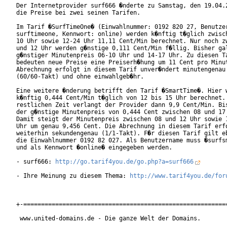
Der Internetprovider surf666 �nderte zu Samstag, den 19.04.2
die Preise bei zwei seinen Tarifen.

Im Tarif �SurfTimeOne� (Einwahlnummer: 0192 820 27, Benutzer
surftimeone, Kennwort: online) werden k�nftig t�glich zwisch
10 Uhr sowie 12-24 Uhr 11,11 Cent/Min berechnet. Nur noch zw
und 12 Uhr werden g�nstige 0,111 Cent/Min f�llig. Bisher gal
g�nstiger Minutenpreis 06-10 Uhr und 14-17 Uhr. Zu diesen Ta
bedeuten neue Preise eine Preiserh�hung um 11 Cent pro Minut
Abrechnung erfolgt in diesem Tarif unver�ndert minutengenau

(60/60-Takt) und ohne einwahlgeb�hr.       

Eine weitere �nderung betrifft den Tarif �SmartTime�. Hier w
k�nftig 0,444 Cent/Min t�glich von 12 bis 15 Uhr berechnet. 
restlichen Zeit verlangt der Provider dann 9,9 Cent/Min. Bis
der g�nstige Minutenpreis von 0,444 Cent zwischen 08 und 17 
Damit steigt der Minutenpreis zwischen 08 und 12 Uhr sowie 1
Uhr um genau 9,456 Cent. Die Abrechnung in diesem Tarif erfo
weiterhin sekundengenau (1/1-Takt). F�r diesen Tarif gilt eb
die Einwahlnummer 0192 82 027. Als Benutzername muss �surfsm
und als Kennwort �online� eingegeben werden.        

- surf666: 
http://go.tarif4you.de/go.php?a=surf666
- Ihre Meinung zu diesem Thema: 
http://www.tarif4you.de/for
+-==========================================================
 www.united-domains.de - Die ganze Welt der Domains.
