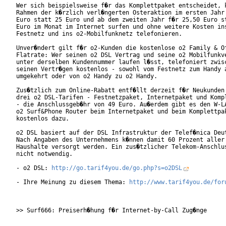
Wer sich beispielsweise f�r das Komplettpaket entscheidet, k
Rahmen der k�rzlich verl�ngerten Osteraktion im ersten Jahr 
Euro statt 25 Euro und ab dem zweiten Jahr f�r 25,50 Euro st
Euro im Monat im Internet surfen und ohne weitere Kosten ins
Festnetz und ins o2-Mobilfunknetz telefonieren.    

Unver�ndert gilt f�r o2-Kunden die kostenlose o2 Family & Of
Flatrate: Wer seinen o2 DSL Vertrag und seine o2 Mobilfunkve
unter derselben Kundennummer laufen l�sst, telefoniert zwisc
seinen Vertr�gen kostenlos - sowohl vom Festnetz zum Handy a
umgekehrt oder von o2 Handy zu o2 Handy.    

Zus�tzlich zum Online-Rabatt entf�llt derzeit f�r Neukunden 
drei o2 DSL-Tarifen - Festnetzpaket, Internetpaket und Kompl
- die Anschlussgeb�hr von 49 Euro. Au�erdem gibt es den W-LA
o2 Surf&Phone Router beim Internetpaket und beim Komplettpak
kostenlos dazu.    

o2 DSL basiert auf der DSL Infrastruktur der Telef�nica Deut
Nach Angaben des Unternehmens k�nnen damit 60 Prozent aller 
Haushalte versorgt werden. Ein zus�tzlicher Telekom-Anschlus
nicht notwendig.   

- o2 DSL: 
http://go.tarif4you.de/go.php?s=o2DSL
- Ihre Meinung zu diesem Thema: 
http://www.tarif4you.de/for
>> Surf666: Preiserh�hung f�r Internet-by-Call Zug�nge
