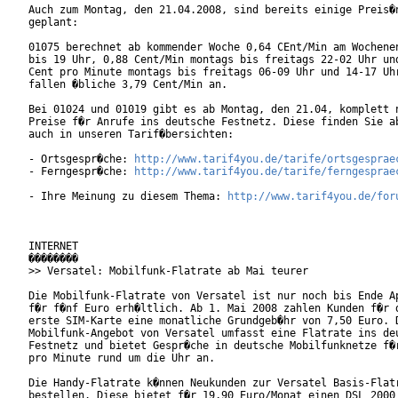
Auch zum Montag, den 21.04.2008, sind bereits einige Preis�n
geplant:

01075 berechnet ab kommender Woche 0,64 CEnt/Min am Wochenen
bis 19 Uhr, 0,88 Cent/Min montags bis freitags 22-02 Uhr und
Cent pro Minute montags bis freitags 06-09 Uhr und 14-17 Uhr
fallen �bliche 3,79 Cent/Min an.

Bei 01024 und 01019 gibt es ab Montag, den 21.04, komplett n
Preise f�r Anrufe ins deutsche Festnetz. Diese finden Sie ab
auch in unseren Tarif�bersichten:

- Ortsgespr�che: 
http://www.tarif4you.de/tarife/ortsgesprae
- Ferngespr�che: 
http://www.tarif4you.de/tarife/ferngesprae
- Ihre Meinung zu diesem Thema: 
http://www.tarif4you.de/for
INTERNET

��������

>> Versatel: Mobilfunk-Flatrate ab Mai teurer

Die Mobilfunk-Flatrate von Versatel ist nur noch bis Ende Ap
f�r f�nf Euro erh�ltlich. Ab 1. Mai 2008 zahlen Kunden f�r d
erste SIM-Karte eine monatliche Grundgeb�hr von 7,50 Euro. D
Mobilfunk-Angebot von Versatel umfasst eine Flatrate ins deu
Festnetz und bietet Gespr�che in deutsche Mobilfunknetze f�r
pro Minute rund um die Uhr an.     

Die Handy-Flatrate k�nnen Neukunden zur Versatel Basis-Flatr
bestellen. Diese bietet f�r 19,90 Euro/Monat einen DSL 2000 