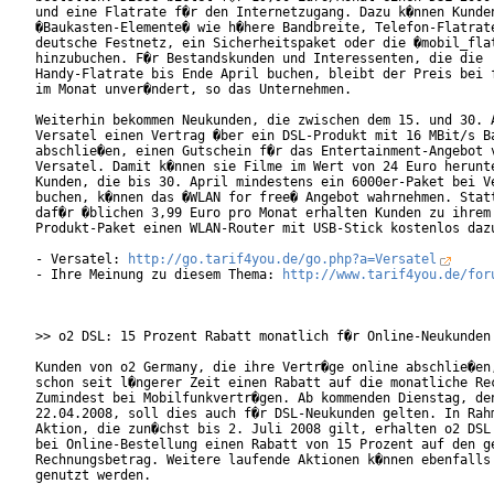
und eine Flatrate f�r den Internetzugang. Dazu k�nnen Kunden
�Baukasten-Elemente� wie h�here Bandbreite, Telefon-Flatrate
deutsche Festnetz, ein Sicherheitspaket oder die �mobil_flat
hinzubuchen. F�r Bestandskunden und Interessenten, die die

Handy-Flatrate bis Ende April buchen, bleibt der Preis bei f
im Monat unver�ndert, so das Unternehmen.       

Weiterhin bekommen Neukunden, die zwischen dem 15. und 30. A
Versatel einen Vertrag �ber ein DSL-Produkt mit 16 MBit/s Ba
abschlie�en, einen Gutschein f�r das Entertainment-Angebot v
Versatel. Damit k�nnen sie Filme im Wert von 24 Euro herunte
Kunden, die bis 30. April mindestens ein 6000er-Paket bei Ve
buchen, k�nnen das �WLAN for free� Angebot wahrnehmen. Statt
daf�r �blichen 3,99 Euro pro Monat erhalten Kunden zu ihrem 
Produkt-Paket einen WLAN-Router mit USB-Stick kostenlos dazu
- Versatel: 
http://go.tarif4you.de/go.php?a=Versatel
- Ihre Meinung zu diesem Thema: 
http://www.tarif4you.de/for
>> o2 DSL: 15 Prozent Rabatt monatlich f�r Online-Neukunden

Kunden von o2 Germany, die ihre Vertr�ge online abschlie�en,
schon seit l�ngerer Zeit einen Rabatt auf die monatliche Rec
Zumindest bei Mobilfunkvertr�gen. Ab kommenden Dienstag, den
22.04.2008, soll dies auch f�r DSL-Neukunden gelten. In Rahm
Aktion, die zun�chst bis 2. Juli 2008 gilt, erhalten o2 DSL 
bei Online-Bestellung einen Rabatt von 15 Prozent auf den ge
Rechnungsbetrag. Weitere laufende Aktionen k�nnen ebenfalls 
genutzt werden.       
