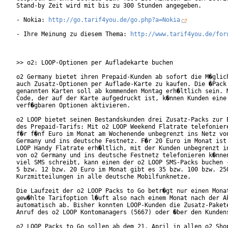
Stand-by Zeit wird mit bis zu 300 Stunden angegeben.

- Nokia: 
http://go.tarif4you.de/go.php?a=Nokia
- Ihre Meinung zu diesem Thema: 
http://www.tarif4you.de/for
>> o2: LOOP-Optionen per Aufladekarte buchen

o2 Germany bietet ihren Prepaid-Kunden ab sofort die M�glich
auch Zusatz-Optionen per Auflade-Karte zu kaufen. Die �Pack 
genannten Karten soll ab kommenden Montag erh�ltlich sein. M
Code, der auf der Karte aufgedruckt ist, k�nnen Kunden eine 
verf�gbaren Optionen aktivieren.    

o2 LOOP bietet seinen Bestandskunden drei Zusatz-Packs zur E
des Prepaid-Tarifs: Mit o2 LOOP Weekend Flatrate telefoniere
f�r f�nf Euro im Monat am Wochenende unbegrenzt ins Netz von
Germany und ins deutsche Festnetz. F�r 20 Euro im Monat ist 
LOOP Handy Flatrate erh�ltlich, mit der Kunden unbegrenzt in
von o2 Germany und ins deutsche Festnetz telefonieren k�nnen
viel SMS schreibt, kann einen der o2 LOOP SMS-Packs buchen -
5 bzw. 12 bzw. 20 Euro im Monat gibt es 35 bzw. 100 bzw. 250
Kurzmitteilungen in alle deutsche Mobilfunknetze.        

Die Laufzeit der o2 LOOP Packs to Go betr�gt nur einen Monat
gew�hlte Tarifoption l�uft also nach einem Monat nach der Ak
automatisch ab. Bisher konnten LOOP-Kunden die Zusatz-Pakete
Anruf des o2 LOOP Kontomanagers (5667) oder �ber den Kundens
o2 LOOP Packs to Go sollen ab dem 21. April in allen o2 Shop