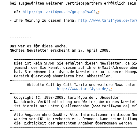
bei ausgew�hlten weiteren Vertriebspartnern erh�ltlich sein.
- o2: 
http://go.tarif4you.de/go.php?s=O2
- Ihre Meinung zu diesem Thema: 
http://www.tarif4you.de/for
----------

Das war es f�r diese Woche.

N�chtes Newsletter erscheint am 27. April 2008.

+-==========================================================
| Dies ist kein SPAM! Sie erhalten diesen Newsletter, da Sie
| jemand, der Sie kennt, diesen auf Ihre E-Mail-Adresse abon
| hat. Sie k�nnen tarif4you.de Newsletter auf unserer Homepa
| Bereich �Service� abonnieren bzw. abbestellen.            
+-==========================================================
|       Aktuelle Call-by-Call Tarife und weitere News unter:
|                     
http://www.tarif4you.de/
           
+-==========================================================
| Copyright (C) 1998-2008, tarif4you.de , D�sseldorf        
| Nachdruck, Ver�ffentlichung und Weitergabe dieses Newslett
| ist hiermit nur unter Quellenangabe (www.tarif4you.de) erl
+-==========================================================
| Alle Angaben ohne Gew�hr. Alle Informationen in diesem New
| wurden sorgf�ltig recherchiert. Dennoch kann keine Haftung
| die Richtigkeit der gemachten Angaben �bernommen werden.  