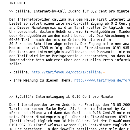
INTERNET

¯¯¯¯¯¯¯¯

>> callina: Internet-by-Call Zugang für 0,2 Cent pro Minute

Der Internetprovider callina aus dem Hause First Internet In
bietet ab sofort einen Internet-by-Call Zugang ab 0,2 Cent p
an. Dieser Minutenpreis wird im Tarif »caller 2« täglich run
Uhr berechnet. Weitere Gebühren, wie Einwahlgebühren, Mindes
oder Grundgebühren werden nicht berechnet. Die Abrechnung er
60/30-Takt - nach der ersten Online-Minute wird in

30-Sekunden-Schritten abgerechnet. Der Zugang mit einem anal
Modem oder via ISDN erfolgt über die Einwahlnummer 0191 935 
Benutzername: internet@dnis.callina.de und Passwort: interne
den Tarif wird keine Preisgarantie ausgesprochen, so dass Ku
immer wieder beim Anbieter über den aktuellen Preis informie
sollen.           

- callina: 
http://tarif4you.de/goto/a/callina
- Ihre Meinung zu diesem Thema: 
http://www.tarif4you.de/for
>> ByCall24: Internetzugang ab 0,16 Cent pro Minute

Der Internetpovider avivo änderte zu Freitag, den 15.05.2009
Tarife bei seiner Marke ByCall24. Über die Internet-by-Call 
»Pro« und »Plus« wird dann das Surfen ab 0,16 Cent/Minute mö
sein. Dieser Minutenpreis gilt über die Einwahlnummer 0191 9
(Tarif »Pro«) täglich von 18 bis 08 Uhr. Bei der Einwahlnumm
0191 937 03 (Tarif »Plus«) werden 0,16 Cent/Minute täglich v
18 Uhr berechnet. In der jeweils restlichen Zeit gilt der Pr