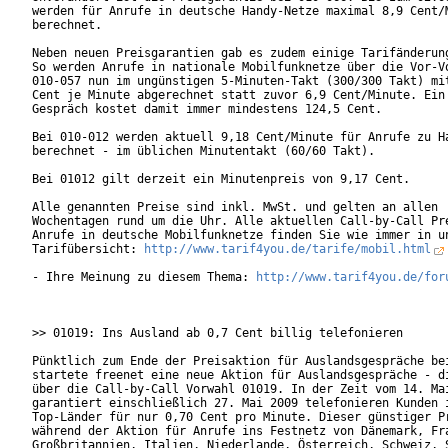
werden für Anrufe in deutsche Handy-Netze maximal 8,9 Cent/M
berechnet.

Neben neuen Preisgarantien gab es zudem einige Tarifänderung
So werden Anrufe in nationale Mobilfunknetze über die Vor-Vo
010-057 nun im ungünstigen 5-Minuten-Takt (300/300 Takt) mit
Cent je Minute abgerechnet statt zuvor 6,9 Cent/Minute. Ein

Gespräch kostet damit immer mindestens 124,5 Cent.

Bei 010-012 werden aktuell 9,18 Cent/Minute für Anrufe zu Ha
berechnet - im üblichen Minutentakt (60/60 Takt).

Bei 01012 gilt derzeit ein Minutenpreis von 9,17 Cent.

Alle genannten Preise sind inkl. MwSt. und gelten an allen

Wochentagen rund um die Uhr. Alle aktuellen Call-by-Call Pre
Anrufe in deutsche Mobilfunknetze finden Sie wie immer in un
Tarifübersicht: 
http://www.tarif4you.de/tarife/mobil.html
- Ihre Meinung zu diesem Thema: 
http://www.tarif4you.de/for
>> 01019: Ins Ausland ab 0,7 Cent billig telefonieren

Pünktlich zum Ende der Preisaktion für Auslandsgespräche bei
startete freenet eine neue Aktion für Auslandsgespräche - di
über die Call-by-Call Vorwahl 01019. In der Zeit vom 14. Mai
garantiert einschließlich 27. Mai 2009 telefonieren Kunden i
Top-Länder für nur 0,70 Cent pro Minute. Dieser günstiger Pr
während der Aktion für Anrufe ins Festnetz von Dänemark, Fra
Großbritannien, Italien, Niederlande, Österreich, Schweiz, S