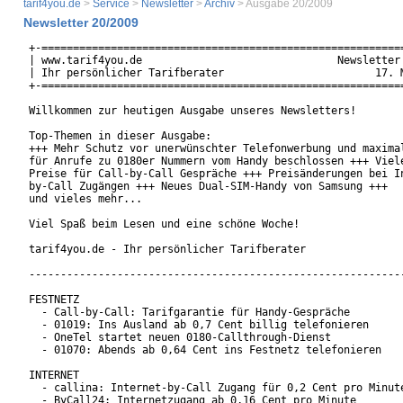
tarif4you.de
>
Service
>
Newsletter
>
Archiv
> Ausgabe 20/2009
Newsletter 20/2009
+-==========================================================
| www.tarif4you.de                               Newsletter 
| Ihr persönlicher Tarifberater                        17. M
+-==========================================================
Willkommen zur heutigen Ausgabe unseres Newsletters!

Top-Themen in dieser Ausgabe:

+++ Mehr Schutz vor unerwünschter Telefonwerbung und maximal
für Anrufe zu 0180er Nummern vom Handy beschlossen +++ Viele
Preise für Call-by-Call Gespräche +++ Preisänderungen bei In
by-Call Zugängen +++ Neues Dual-SIM-Handy von Samsung +++

und vieles mehr...

Viel Spaß beim Lesen und eine schöne Woche!

tarif4you.de - Ihr persönlicher Tarifberater

------------------------------------------------------------
FESTNETZ

  - Call-by-Call: Tarifgarantie für Handy-Gespräche

  - 01019: Ins Ausland ab 0,7 Cent billig telefonieren

  - OneTel startet neuen 0180-Callthrough-Dienst

  - 01070: Abends ab 0,64 Cent ins Festnetz telefonieren

INTERNET

  - callina: Internet-by-Call Zugang für 0,2 Cent pro Minute
  - ByCall24: Internetzugang ab 0,16 Cent pro Minute
