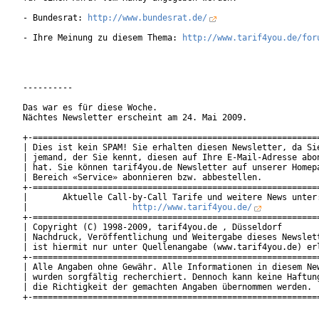
- Bundesrat: 
http://www.bundesrat.de/
- Ihre Meinung zu diesem Thema: 
http://www.tarif4you.de/for
----------

Das war es für diese Woche.

Nächtes Newsletter erscheint am 24. Mai 2009.

+-==========================================================
| Dies ist kein SPAM! Sie erhalten diesen Newsletter, da Sie
| jemand, der Sie kennt, diesen auf Ihre E-Mail-Adresse abon
| hat. Sie können tarif4you.de Newsletter auf unserer Homepa
| Bereich «Service» abonnieren bzw. abbestellen.            
+-==========================================================
|       Aktuelle Call-by-Call Tarife und weitere News unter:
|                     
http://www.tarif4you.de/
           
+-==========================================================
| Copyright (C) 1998-2009, tarif4you.de , Düsseldorf        
| Nachdruck, Veröffentlichung und Weitergabe dieses Newslett
| ist hiermit nur unter Quellenangabe (www.tarif4you.de) erl
+-==========================================================
| Alle Angaben ohne Gewähr. Alle Informationen in diesem New
| wurden sorgfältig recherchiert. Dennoch kann keine Haftung
| die Richtigkeit der gemachten Angaben übernommen werden.  