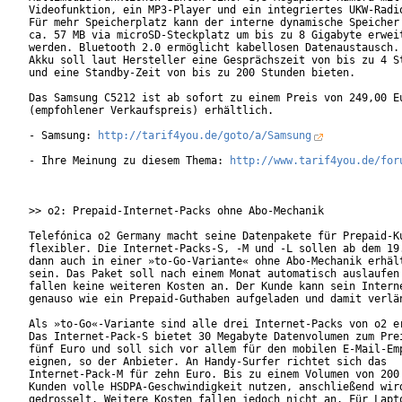
Videofunktion, ein MP3-Player und ein integriertes UKW-Radio
Für mehr Speicherplatz kann der interne dynamische Speicher 
ca. 57 MB via microSD-Steckplatz um bis zu 8 Gigabyte erweit
werden. Bluetooth 2.0 ermöglicht kabellosen Datenaustausch. 
Akku soll laut Hersteller eine Gesprächszeit von bis zu 4 St
und eine Standby-Zeit von bis zu 200 Stunden bieten.

Das Samsung C5212 ist ab sofort zu einem Preis von 249,00 Eu
(empfohlener Verkaufspreis) erhältlich.

- Samsung: 
http://tarif4you.de/goto/a/Samsung
- Ihre Meinung zu diesem Thema: 
http://www.tarif4you.de/for
>> o2: Prepaid-Internet-Packs ohne Abo-Mechanik

Telefónica o2 Germany macht seine Datenpakete für Prepaid-Ku
flexibler. Die Internet-Packs-S, -M und -L sollen ab dem 19.
dann auch in einer »to-Go-Variante« ohne Abo-Mechanik erhält
sein. Das Paket soll nach einem Monat automatisch auslaufen 
fallen keine weiteren Kosten an. Der Kunde kann sein Interne
genauso wie ein Prepaid-Guthaben aufgeladen und damit verlän
Als »to-Go«-Variante sind alle drei Internet-Packs von o2 er
Das Internet-Pack-S bietet 30 Megabyte Datenvolumen zum Prei
fünf Euro und soll sich vor allem für den mobilen E-Mail-Emp
eignen, so der Anbieter. An Handy-Surfer richtet sich das

Internet-Pack-M für zehn Euro. Bis zu einem Volumen von 200 
Kunden volle HSDPA-Geschwindigkeit nutzen, anschließend wird
gedrosselt. Weitere Kosten fallen jedoch nicht an. Für Lapto