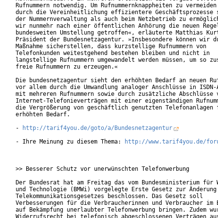
Rufnummern notwendig. Um Rufnummernknappheiten zu vermeiden 
durch die Vereinheitlichung effizientere Geschäftsprozesse s
der Nummernverwaltung als auch beim Netzbetrieb zu ermöglich
wir nunmehr nach einer öffentlichen Anhörung die neuen Regel
bundesweiten Umstellung getroffen«, erläuterte Matthias Kurt
Präsident der Bundesnetzagentur. »Insbesondere können wir du
Maßnahme sicherstellen, dass kurzstellige Rufnummern von

Telefonkunden weitestgehend bestehen bleiben und nicht in

langstellige Rufnummern umgewandelt werden müssen, um so zus
freie Rufnummern zu erzeugen.«           

Die bundesnetzagentur sieht den erhöhten Bedarf an neuen Ruf
vor allem durch die Umwandlung analoger Anschlüsse in ISDN-A
mit mehreren Rufnummern sowie durch zusätzliche Abschlüsse v
Internet-Telefonieverträgen mit einer eigenständigen Rufnumm
die Vergrößerung von geschäftlich genutzten Telefonanlagen f
erhöhten Bedarf.     

- 
http://tarif4you.de/goto/a/Bundesnetzagentur
- Ihre Meinung zu diesem Thema: 
http://www.tarif4you.de/for
>> Besserer Schutz vor unerwünschten Telefonwerbung

Der Bundesrat hat am Freitag das vom Bundesministerium für W
und Technologie (BMWi) vorgelegte Erste Gesetz zur Änderung 
Telekommunikationsgesetzes beschlossen. Das Gesetz soll

Verbesserungen für die Verbraucherinnen und Verbraucher im B
auf Bekämpfung unerlaubter Telefonwerbung bringen. Zudem wur
Widerrufsrecht bei telefonisch abgeschlossenen Verträgen aus