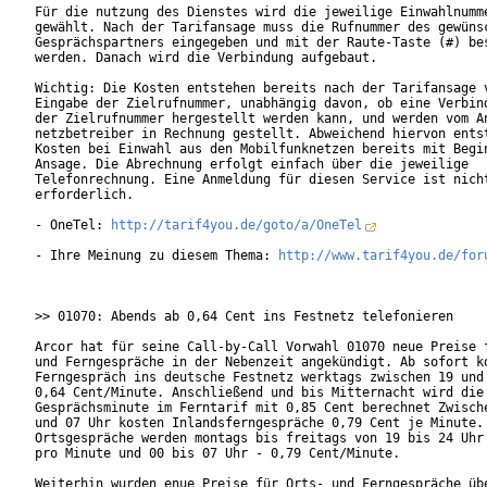
Für die nutzung des Dienstes wird die jeweilige Einwahlnumme
gewählt. Nach der Tarifansage muss die Rufnummer des gewünsc
Gesprächspartners eingegeben und mit der Raute-Taste (#) bes
werden. Danach wird die Verbindung aufgebaut.

Wichtig: Die Kosten entstehen bereits nach der Tarifansage v
Eingabe der Zielrufnummer, unabhängig davon, ob eine Verbind
der Zielrufnummer hergestellt werden kann, und werden vom An
netzbetreiber in Rechnung gestellt. Abweichend hiervon entst
Kosten bei Einwahl aus den Mobilfunknetzen bereits mit Begin
Ansage. Die Abrechnung erfolgt einfach über die jeweilige

Telefonrechnung. Eine Anmeldung für diesen Service ist nicht
erforderlich. 

- OneTel: 
http://tarif4you.de/goto/a/OneTel
- Ihre Meinung zu diesem Thema: 
http://www.tarif4you.de/for
>> 01070: Abends ab 0,64 Cent ins Festnetz telefonieren

Arcor hat für seine Call-by-Call Vorwahl 01070 neue Preise f
und Ferngespräche in der Nebenzeit angekündigt. Ab sofort ko
Ferngespräch ins deutsche Festnetz werktags zwischen 19 und 
0,64 Cent/Minute. Anschließend und bis Mitternacht wird die

Gesprächsminute im Ferntarif mit 0,85 Cent berechnet Zwische
und 07 Uhr kosten Inlandsferngespräche 0,79 Cent je Minute. 
Ortsgespräche werden montags bis freitags von 19 bis 24 Uhr 
pro Minute und 00 bis 07 Uhr - 0,79 Cent/Minute.

Weiterhin wurden enue Preise für Orts- und Ferngespräche übe