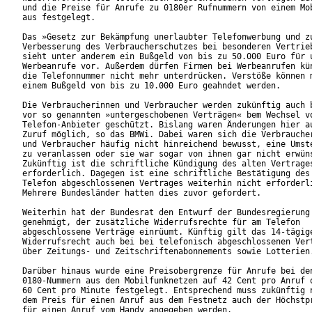
und die Preise für Anrufe zu 0180er Rufnummern von einem Mob
aus festgelegt.       

Das »Gesetz zur Bekämpfung unerlaubter Telefonwerbung und zu
Verbesserung des Verbraucherschutzes bei besonderen Vertrieb
sieht unter anderem ein Bußgeld von bis zu 50.000 Euro für u
Werbeanrufe vor. Außerdem dürfen Firmen bei Werbeanrufen kün
die Telefonnummer nicht mehr unterdrücken. Verstöße können m
einem Bußgeld von bis zu 10.000 Euro geahndet werden.

Die Verbraucherinnen und Verbraucher werden zukünftig auch b
vor so genannten »untergeschobenen Verträgen« bem Wechsel vo
Telefon-Anbieter geschützt. Bislang waren Änderungen hier au
Zuruf möglich, so das BMWi. Dabei waren sich die Verbraucher
und Verbraucher häufig nicht hinreichend bewusst, eine Umste
zu veranlassen oder sie war sogar von ihnen gar nicht erwüns
Zukünftig ist die schriftliche Kündigung des alten Vertrages
erforderlich. Dagegen ist eine schriftliche Bestätigung des 
Telefon abgeschlossenen Vertrages weiterhin nicht erforderli
Mehrere Bundesländer hatten dies zuvor gefordert.         

Weiterhin hat der Bundesrat den Entwurf der Bundesregierung

genehmigt, der zusätzliche Widerrufsrechte für am Telefon

abgeschlossene Verträge einrüumt. Künftig gilt das 14-tägige
Widerrufsrecht auch bei bei telefonisch abgeschlossenen Vert
über Zeitungs- und Zeitschriftenabonnements sowie Lotterien.
Darüber hinaus wurde eine Preisobergrenze für Anrufe bei den
0180-Nummern aus den Mobilfunknetzen auf 42 Cent pro Anruf o
60 Cent pro Minute festgelegt. Entsprechend muss zukünftig n
dem Preis für einen Anruf aus dem Festnetz auch der Höchstpr
für einen Anruf vom Handy angegeben werden.
