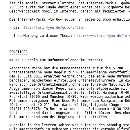
ist die mobile Internet-Flatrate, das Internet-Pack-L, gedac
25 Euro surft der Kunde damit einen Monat bis 5 Gigabyte bei
Geschwindigkeit mobil im Internet, danach mit reduziertem Te
Die Internet-Packs »to Go« sollen in jedem o2 Shop erhältlic
- o2: 
http://tarif4you.de/goto/s/O2
- Ihre Meinung zu diesem Thema: 
http://www.tarif4you.de/for
SONSTIGES

¯¯¯¯¯¯¯¯¯

>> Neue Regeln zur Rufnummernlänge im Ortsnetz

Vergangene Woche hat die Bundesnetzagentur für die 5.200

Ortsnetzbereiche neue Regeln zur Rufnummernlänge veröffentli
dem 1. Juli 2011 erhalten Verbraucher, die eine neue Rufnumm
benötigen, mindestens elfstellige Ortsnetzrufnummern. In die
wird auch die Ortsnetzkennzahl ohne die führende Null mit be
Ausgenommen von dieser Regel sind die Ortsnetzbereiche mit

zweistelliger Ortsnetzkennzahl: Berlin (0)30, Hamburg (0)40,
Frankfurt (0)69 und München (0)89. Hier werden weiterhin zeh
Rufnummern vergeben. Eine Neue Rufnummer zum Beispiel in Düs
(Ortskennzahl (0)211) hat damit künftig folgende länge:

(0)211-12345678. In Berlin werden neue Rufnummern (0)30-1234
lauten und sind damit insgesamt eine Ziffer kürzer. Bestehen
Rufnummern sind von der Regelung nicht betroffen.

»Bereits in den letzten Jahren war aufgrund des ständig stei
Rufnummernbedarfs in mehreren Ortsnetzen die Vergabe elfstel