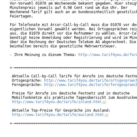
Vor-Vorwahl 01070 am Wochenende bekannt gegeben. Hier steigt
Minutenpreis jeweils auf 0,98 Cent rund um die Uhr. Der

Wochenend-Tarif gilt auch an an bundeseinheitlich gesetzlich
Feiertagen. 

Für Telefonate mit Arcor-Call-by-Call muss die 01070 vor der
eigentlichen Vorwahl gewählt werden. Bei Ortsgesprächen reic
aus, die 01070 direkt vor die Rufnummer zu wählen. Arcor-Cal
benötigt keine Anmeldung oder Registrierung und wird im Minu
über die Rechnung der Deutschen Telekom AG abgerechnet. Die 
beinhalten bereits die gesetzliche Mehrwertsteuer.     

- Ihre Meinung zu diesem Thema: 
http://www.tarif4you.de/for
+-==========================================================
 Aktuelle Call-by-Call Tarife für Anrufe ins deutsche Festne
 Ortsgespräche: 
http://www.tarif4you.de/tarife/ortsgespraec
 Ferngespräche: 
http://www.tarif4you.de/tarife/ferngespraec
 Preise für Anrufe ins deutsche Festnetz und in deutsche

 Mobilfunknetze als praktische Tagesübersicht zum Ausdrucken
http://www.tarif4you.de/tarife/inland.html
 Aktuelle Top-Preise für Gespräche ins Ausland:

http://www.tarif4you.de/tarife/ausland.html
+-==========================================================