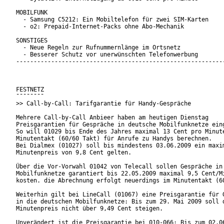
MOBILFUNK

  - Samsung C5212: Ein Mobiltelefon für zwei SIM-Karten

  - o2: Prepaid-Internet-Packs ohne Abo-Mechanik

SONSTIGES

  - Neue Regeln zur Rufnummernlänge im Ortsnetz

  - Besserer Schutz vor unerwünschten Telefonwerbung

------------------------------------------------------------
FESTNETZ

¯¯¯¯¯¯¯¯

>> Call-by-Call: Tarifgarantie für Handy-Gespräche

Mehrere Call-by-Call Anbieer haben am heutigen Dienstag

Preisgarantien für Gespräche in deutsche Mobilfunknetze eing
So will 01029 bis Ende des Jahres maximal 13 Cent pro Minute
Minutentakt (60/60 Takt) für Anrufe zu Handys berechnen.

Bei Dialmex (01027) soll bis mindestens 03.06.2009 ein maxim
Minutenpreis von 9,8 Cent gelten.

Über die Vor-Vorwahl 01042 von Telecall sollen Gespräche in 
Mobilfunknetze garantiert bis 22.05.2009 maximal 9,5 Cent/Mi
kosten. die Abrechnung erfolgt neuerdings im Minutentakt (60
Weiterhin gilt bei LineCall (01067) eine Preisgarantie für G
in die deutschen Mobilfunknetze: Bis zum 29. Mai 2009 soll d
Minutenpreis nicht über 9,49 Cent steigen.

Unverändert ist die Preisgarantie bei 010-066: Bis zum 02.06