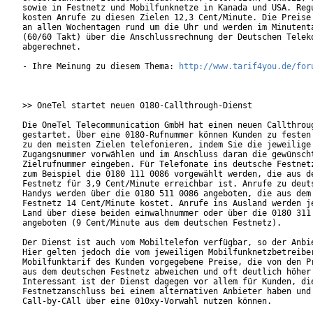
sowie in Festnetz und Mobilfunknetze in Kanada und USA. Regu
kosten Anrufe zu diesen Zielen 12,3 Cent/Minute. Die Preise 
an allen Wochentagen rund um die Uhr und werden im Minutenta
(60/60 Takt) über die Anschlussrechnung der Deutschen Teleko
abgerechnet. 

- Ihre Meinung zu diesem Thema: 
http://www.tarif4you.de/for
>> OneTel startet neuen 0180-Callthrough-Dienst

Die OneTel Telecommunication GmbH hat einen neuen Callthroug
gestartet. Über eine 0180-Rufnummer können Kunden zu festen 
zu den meisten Zielen telefonieren, indem Sie die jeweilige

Zugangsnummer vorwählen und im Anschluss daran die gewünscht
Zielrufnummer eingeben. Für Telefonate ins deutsche Festnetz
zum Beispiel die 0180 111 0086 vorgewählt werden, die aus de
Festnetz für 3,9 Cent/Minute erreichbar ist. Anrufe zu deuts
Handys werden über die 0180 511 0086 angeboten, die aus dem 
Festnetz 14 Cent/Minute kostet. Anrufe ins Ausland werden je
Land über diese beiden einwalhnummer oder über die 0180 311 
angeboten (9 Cent/Minute aus dem deutschen Festnetz).

Der Dienst ist auch vom Mobiltelefon verfügbar, so der Anbie
Hier gelten jedoch die vom jeweiligen Mobilfunknetzbetreiber
Mobilfunktarif des Kunden vorgegebene Preise, die von den Pr
aus dem deutschen Festnetz abweichen und oft deutlich höher 
Interessant ist der Dienst dagegen vor allem für Kunden, die
Festnetzanschluss bei einem alternativen Anbieter haben und 
Call-by-CAll über eine 010xy-Vorwahl nutzen können.      
