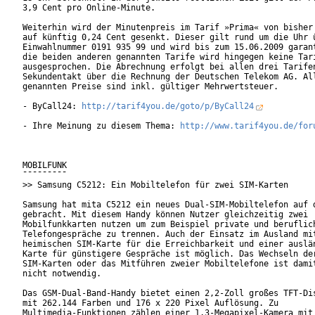
3,9 Cent pro Online-Minute.

Weiterhin wird der Minutenpreis im Tarif »Prima« von bisher 
auf künftig 0,24 Cent gesenkt. Dieser gilt rund um die Uhr ü
Einwahlnummer 0191 935 99 und wird bis zum 15.06.2009 garant
die beiden anderen genannten Tarife wird hingegen keine Tari
ausgesprochen. Die Abrechnung erfolgt bei allen drei Tarifen
Sekundentakt über die Rechnung der Deutschen Telekom AG. All
genannten Preise sind inkl. gültiger Mehrwertsteuer.      

- ByCall24: 
http://tarif4you.de/goto/p/ByCall24
- Ihre Meinung zu diesem Thema: 
http://www.tarif4you.de/for
MOBILFUNK

¯¯¯¯¯¯¯¯¯

>> Samsung C5212: Ein Mobiltelefon für zwei SIM-Karten

Samsung hat mita C5212 ein neues Dual-SIM-Mobiltelefon auf d
gebracht. Mit diesem Handy können Nutzer gleichzeitig zwei

Mobilfunkkarten nutzen um zum Beispiel private und beruflich
Telefongespräche zu trennen. Auch der Einsatz im Ausland mit
heimischen SIM-Karte für die Erreichbarkeit und einer auslän
Karte für günstigere Gespräche ist möglich. Das Wechseln der
SIM-Karten oder das Mitführen zweier Mobiltelefone ist damit
nicht notwendig.

Das GSM-Dual-Band-Handy bietet einen 2,2-Zoll großes TFT-Dis
mit 262.144 Farben und 176 x 220 Pixel Auflösung. Zu

Multimedia-Funktionen zählen einer 1,3-Megapixel-Kamera mit
