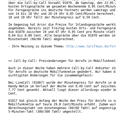
über die Call-by-Call Vorwahl 01070. Ab Samstag, den 23.05.2
kosten Ortsgespräche am gesamten Wochenende 0,95 Cent/Minute
Für Ferngespräche ins deutsche Festnetz werden samstags und 
von 14 bis 18 Uhr und 20-24 Uhr 0,85 Cent/Minute berechnet, 
18 und 20 Uhr fällt der Minutenpreis auf 0,59 Cent.

Im Gegenzug hat Arcor die Preise für Inlandsgespräche werkta
angehoben. Bereits seit Freitag kosten Orts- und Ferngespräc
die 01070 zwischen 19 und 07 Uhr 0,95 Cent pro Minute statt 
0,64 bis 0,89 Cent. Alle Gespräche über die 01070 werden im

Minutentakt (60/60 Takt) abgerechnet.

- Ihre Meinung zu diesem Thema: 
http://www.tarif4you.de/for
>> Call-by-Call: Preisänderungen für Anrufe in Mobilfunknetz
Auch in dieser Woche haben mehrere Call-by-Call Anbieter ihr
für Anrufe in deutsche Mobilfunknetze geändert. Wir haben di
wichtigsten Änderungen für Sie zusammengefasst:

Bei LineCall (01067) wurde der Minutenpreis für Anrufe in de
Handy-Netze im Verlauf der Woche von 9,49 Cent auf zwischenz
7,77 Cent gesenkt. Aktuell liegt dieser allerdings wieder be
Cent.

01017 hat gleich Anfang der Woche den Preis für Anrufe in na
Mobilfunknetze auf teure 29,8 Cent/Minute erhöht. Zudem wurd
Abrechnungstakt von minutengenau (60/60 Takt) auf ungünstige
5-Minuten-Takt (300/300 Takt) umgestellt.
