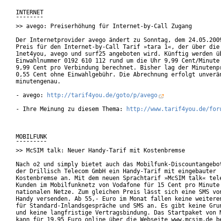
INTERNET

¯¯¯¯¯¯¯¯

>> avego: Preiserhöhung für Internet-by-Call Zugang

Der Internetprovider avego ändert zu Sonntag, dem 24.05.2009
Preis für den Internet-by-Call Tarif »tara 1«, der über die 
1net4you, avego und surf25 angeboten wird. Künftig werden üb
Einwahlnummer 0192 610 112 rund um die Uhr 9,99 Cent/Minute 
9,99 Cent pro Verbindung berechnet. Bisher lag der Minutenpr
0,55 Cent ohne Einwahlgebühr. Die Abrechnung erfolgt unverän
minutengenau.

- avego: 
http://tarif4you.de/goto/p/avego
- Ihre Meinung zu diesem Thema: 
http://www.tarif4you.de/for
MOBILFUNK

¯¯¯¯¯¯¯¯¯

>> McSIM talk: Neuer Handy-Tarif mit Kostenbremse

Nach o2 und simply bietet auch das Mobilfunk-Discountangebot
der Drillisch Telecom GmbH ein Handy-Tarif mit eingebauter

Kostenbremse an. Mit dem neuen Sprachtarif »McSIM talk« tele
Kunden im Mobilfunknetz von Vodafone für 15 Cent pro Minute 
nationalen Netze. Zum gleichen Preis lässt sich eine SMS von
Handy versenden. Ab 55,- Euro im Monat fallen keine weiteren
für Standard-Inlandsgespräche und SMS an. Es gibt keine Grun
und keine langfristige Vertragsbindung. Das Startpaket von M
kann für 19,95 Euro online über die Webseite www.mcsim.de be