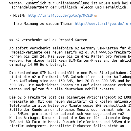
werden. Zusätzlich zur Onlinebestellung ist McSIM auch bei ü
Fachhandelspartnern der Drillisch Telecom GmbH erhältlich.  
- McSIM: 
http://tarif4you.de/goto/p/McSIM
- Ihre Meinung zu diesem Thema: 
http://www.tarif4you.de/for
>> o2 verschenkt »o2 o« Prepaid-Karten

Ab sofort verschenkt Telefónica o2 Germany SIM-Karten für di
Prepaid-Variante des neuen Tarifs o2 o. Auf www.o2-freikarte
können bis zum 24. Mai 2009 bis zu drei Karten pro Person be
werden. Für diese fällt kein SIM-Karten-Preis an, der üblich
einmalig 14,99 Euro beträgt.    

Die kostenlose SIM-Karte enthält einen Euro Startguthaben. Z
bietet die o2 o Freikarte SMS-Gutschriften bei der Aufladung
Euro Aufladung sind das 150 SMS, bei 20 Euro 300 SMS und bei
500 SMS. Die Nachrichten können im Lauf eines Monast verbrau
werden und gelten für alle deutschen Mobilfunknetze.

Die o2 o Freikarte löst das bisherige Aktionsangebot o2 LOOP
Freikarte ab. Mit dem neuen Basistarif o2 o kosten nationale
Telefonate in alle Netze pro Minute sowie SMS einheitlich 15
Sollte der Kunde innerhalb eines Monats doch einmal mehr tel
und SMSen, profitiert er automatisch vom sogenannten »o2

Kosten-Airbag«. Dieser stoppt die Kosten für nationale Gespr
SMS bei 60 Euro im Monat. Danach telefonieren und SMSen die 
hierfür unbegrenzt. Monatliche Fixkosten fallen nicht an.   