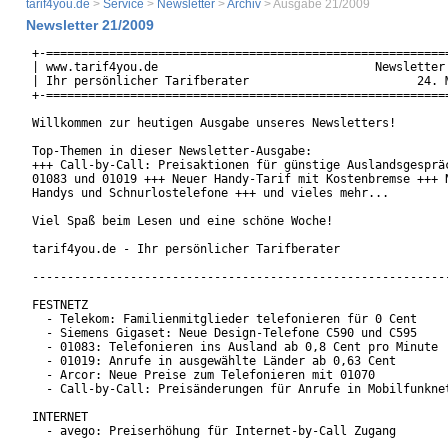
tarif4you.de
>
Service
>
Newsletter
>
Archiv
> Ausgabe 21/2009
Newsletter 21/2009
+-==========================================================
| www.tarif4you.de                               Newsletter 
| Ihr persönlicher Tarifberater                        24. M
+-==========================================================
Willkommen zur heutigen Ausgabe unseres Newsletters!

Top-Themen in dieser Newsletter-Ausgabe:

+++ Call-by-Call: Preisaktionen für günstige Auslandsgespräc
01083 und 01019 +++ Neuer Handy-Tarif mit Kostenbremse +++ N
Handys und Schnurlostelefone +++ und vieles mehr...

Viel Spaß beim Lesen und eine schöne Woche!

tarif4you.de - Ihr persönlicher Tarifberater

------------------------------------------------------------
FESTNETZ

  - Telekom: Familienmitglieder telefonieren für 0 Cent

  - Siemens Gigaset: Neue Design-Telefone C590 und C595

  - 01083: Telefonieren ins Ausland ab 0,8 Cent pro Minute

  - 01019: Anrufe in ausgewählte Länder ab 0,63 Cent

  - Arcor: Neue Preise zum Telefonieren mit 01070

  - Call-by-Call: Preisänderungen für Anrufe in Mobilfunknet
INTERNET

  - avego: Preiserhöhung für Internet-by-Call Zugang
