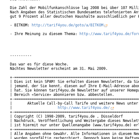
Die Zahl der Mobilfunkanschlüsse lag 2008 bei über 107 Milli
Nach Angaben des Statistischen Bundesamtes telefonierten Anf
gut 9 Prozent aller deutschen Haushalte ausschließlich per H
- BITKOM: 
http://tarif4you.de/goto/a/BITKOM
- Ihre Meinung zu diesem Thema: 
http://www.tarif4you.de/for
----------

Das war es für diese Woche.

Nächtes Newsletter erscheint am 31. Mai 2009.

+-==========================================================
| Dies ist kein SPAM! Sie erhalten diesen Newsletter, da Sie
| jemand, der Sie kennt, diesen auf Ihre E-Mail-Adresse abon
| hat. Sie können tarif4you.de Newsletter auf unserer Homepa
| Bereich «Service» abonnieren bzw. abbestellen.            
+-==========================================================
|       Aktuelle Call-by-Call Tarife und weitere News unter:
|                     
http://www.tarif4you.de/
           
+-==========================================================
| Copyright (C) 1998-2009, tarif4you.de , Düsseldorf        
| Nachdruck, Veröffentlichung und Weitergabe dieses Newslett
| ist hiermit nur unter Quellenangabe (www.tarif4you.de) erl
+-==========================================================
| Alle Angaben ohne Gewähr. Alle Informationen in diesem New
| wurden sorgfältig recherchiert. Dennoch kann keine Haftung