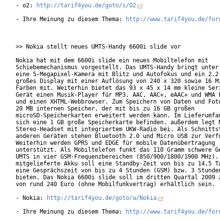
- o2: 
http://tarif4you.de/goto/s/O2
- Ihre Meinung zu diesem Thema: 
http://www.tarif4you.de/for
>> Nokia stellt neues UMTS-Handy 6600i slide vor

Nokia hat mit dem 6600i slide ein neues Mobiltelefon mit

Schiebemechanismus vorgestellt. Das UMTS-Handy bringt unter 
eine 5-Megapixel-Kamera mit Blitz und Autofokus und ein 2.2-
großes Display mit einer Auflösung von 240 x 320 sowie 16 Mi
Farben mit. Weiterhin bietet das 93 x 45 x 14 mm kleine Seri
Gerät einen Musik-Player für MP3, AAC, AAC+, eAAC+ und WMA F
und einen XHTML-Webbrowser. Zum Speichern von Daten und Foto
20 MB internen Speicher, der mit bis zu 16 GB großen

microSD-Speicherkarten erweitert werden kann. Im Lieferumfan
sich eine 1 GB große Speicherkarte befinden. außerdem legt N
Stereo-Headset mit integriertem UKW-Radio bei. Als Schnittst
anderen Geräten stehen Bluetooth 2.0 und Micro USB zur Verfü
Weiterhin werden GPRS und EDGE für mobile Datenübertragung

unterstützt. Als Mobiltelefon funkt das 110 Gramm schwere Ge
UMTS in vier GSM-Frequenzbereichen (850/900/1800/1900 MHz). 
mitgelieferte Akku soll eine Standby-Zeit von bis zu 14,5 Ta
eine Gesprächszeit von bis zu 4 Stunden (GSM) bzw. 3 Stunden
bieten. Das Nokia 6600i slide soll im dritten Quartal 2009 z
von rund 240 Euro (ohne Mobilfunkvertrag) erhältlich sein.

- Nokia: 
http://tarif4you.de/goto/a/Nokia
- Ihre Meinung zu diesem Thema: 
http://www.tarif4you.de/for