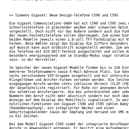
>> Siemens Gigaset: Neue Design-Telefone C590 und C595

Die Gigaset Communications GmbH hat mit C590 und C595 zwei n
Schnurlostelefone in glänzender weißen oder schwarzen Optik

vorgestellt. Doch nicht nur das Äußere sondern auch die Funk
der neuen Festnetztelefone sollen überzeugen. Zum einen biet
beiden Modelle jeweils einen 1,8-zoll TFT-Farbdisplay mit 65
Farben. Beim Wählen zeigt das Display die Ziffern besonders 
auf Wunsch kann auch Großschrift eingestellt werden. Zum and
die Telefone mit ECO DECT-Technik ausgestattet und sollen da
besonders energiesparend und im Standby-Modus sogar strahlun
sein, so der Hersteller.         

Im Speicher der neuen Gigaset-Modelle finden bis zu 150 Eint
mehreren Telefonnummern sowie E-Mail-Adresse Platz. Sie könn
sechs verschiedene VIP-Gruppen eingeteilt und mit unterschie
Klingeltönen und Anrufer-Farben versehen werden. Die letzten
eingegangen Anrufe werden stets inklusive Uhrzeit (CLIP-/CNI
der Gesprächsliste registriert. Für Ruhe vor anonymen Anrufe
die selektive Anrufersperre, die bei unterdrückten oder unbe
Nummern den Anruf nicht mehr akustisch sondern nur noch über
Anzeige auf dem Display des Mobilteils signalisiert. Zu weit
nützlichen Funktionen von Gigaset C590 und C595 zählen Babyf
(Raumüberwachung), ein integrierter Wecker und einen

Geburtstagskalender sowie der Empfang und Versand von SMS mi
zu 612 Zeichen.

Bei dem Modell Gigaset C595 nimmt der integrierte Anrufbeant
Anrufe in Abwesenheit entgegen. Er besitzt eine Aufnahmezeit