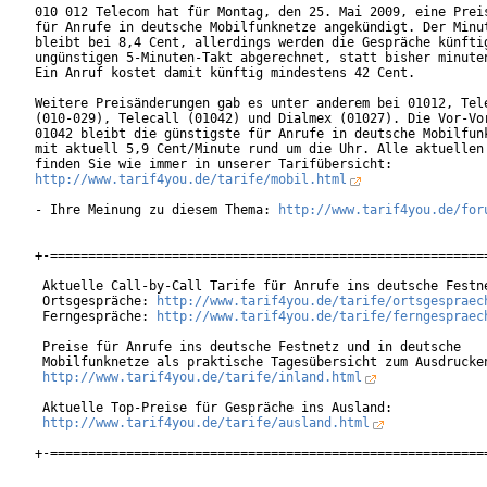
010 012 Telecom hat für Montag, den 25. Mai 2009, eine Preis
für Anrufe in deutsche Mobilfunknetze angekündigt. Der Minut
bleibt bei 8,4 Cent, allerdings werden die Gespräche künftig
ungünstigen 5-Minuten-Takt abgerechnet, statt bisher minuten
Ein Anruf kostet damit künftig mindestens 42 Cent.

Weitere Preisänderungen gab es unter anderem bei 01012, Tele
(010-029), Telecall (01042) und Dialmex (01027). Die Vor-Vor
01042 bleibt die günstigste für Anrufe in deutsche Mobilfunk
mit aktuell 5,9 Cent/Minute rund um die Uhr. Alle aktuellen 
http://www.tarif4you.de/tarife/mobil.html
- Ihre Meinung zu diesem Thema: 
http://www.tarif4you.de/for
+-==========================================================
 Aktuelle Call-by-Call Tarife für Anrufe ins deutsche Festne
 Ortsgespräche: 
http://www.tarif4you.de/tarife/ortsgespraec
 Ferngespräche: 
http://www.tarif4you.de/tarife/ferngespraec
 Preise für Anrufe ins deutsche Festnetz und in deutsche

 Mobilfunknetze als praktische Tagesübersicht zum Ausdrucken
http://www.tarif4you.de/tarife/inland.html
 Aktuelle Top-Preise für Gespräche ins Ausland:

http://www.tarif4you.de/tarife/ausland.html
+-==========================================================