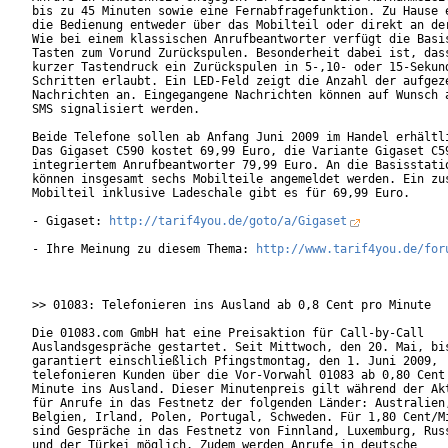
bis zu 45 Minuten sowie eine Fernabfragefunktion. Zu Hause e
die Bedienung entweder über das Mobilteil oder direkt an der
Wie bei einem klassischen Anrufbeantworter verfügt die Basis
Tasten zum Vorund Zurückspulen. Besonderheit dabei ist, dass
kurzer Tastendruck ein Zurückspulen in 5-,10- oder 15-Sekund
Schritten erlaubt. Ein LED-Feld zeigt die Anzahl der aufgeze
Nachrichten an. Eingegangene Nachrichten können auf Wunsch a
SMS signalisiert werden.         

Beide Telefone sollen ab Anfang Juni 2009 im Handel erhältli
Das Gigaset C590 kostet 69,99 Euro, die Variante Gigaset C59
integriertem Anrufbeantworter 79,99 Euro. An die Basisstatio
können insgesamt sechs Mobilteile angemeldet werden. Ein zus
Mobilteil inklusive Ladeschale gibt es für 69,99 Euro.    

- Gigaset: 
http://tarif4you.de/goto/a/Gigaset
- Ihre Meinung zu diesem Thema: 
http://www.tarif4you.de/for
>> 01083: Telefonieren ins Ausland ab 0,8 Cent pro Minute

Die 01083.com GmbH hat eine Preisaktion für Call-by-Call

Auslandsgespräche gestartet. Seit Mittwoch, den 20. Mai, bis
garantiert einschließlich Pfingstmontag, den 1. Juni 2009,

telefonieren Kunden über die Vor-Vorwahl 01083 ab 0,80 Cent 
Minute ins Ausland. Dieser Minutenpreis gilt während der Akt
für Anrufe in das Festnetz der folgenden Länder: Australien,
Belgien, Irland, Polen, Portugal, Schweden. Für 1,80 Cent/Mi
sind Gespräche in das Festnetz von Finnland, Luxemburg, Russ
und der Türkei möglich. Zudem werden Anrufe in deutsche
