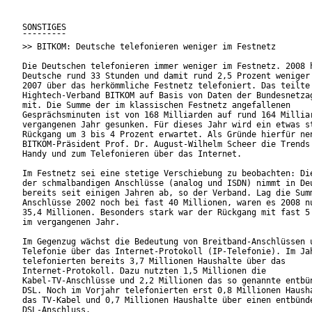
SONSTIGES

¯¯¯¯¯¯¯¯¯

>> BITKOM: Deutsche telefonieren weniger im Festnetz

Die Deutschen telefonieren immer weniger im Festnetz. 2008 h
Deutsche rund 33 Stunden und damit rund 2,5 Prozent weniger 
2007 über das herkömmliche Festnetz telefoniert. Das teilte 
Hightech-Verband BITKOM auf Basis von Daten der Bundesnetzag
mit. Die Summe der im klassischen Festnetz angefallenen

Gesprächsminuten ist von 168 Milliarden auf rund 164 Milliar
vergangenen Jahr gesunken. Für dieses Jahr wird ein etwas st
Rückgang um 3 bis 4 Prozent erwartet. Als Gründe hierfür nen
BITKOM-Präsident Prof. Dr. August-Wilhelm Scheer die Trends 
Handy und zum Telefonieren über das Internet.

Im Festnetz sei eine stetige Verschiebung zu beobachten: Die
der schmalbandigen Anschlüsse (analog und ISDN) nimmt in Deu
bereits seit einigen Jahren ab, so der Verband. Lag die Summ
Anschlüsse 2002 noch bei fast 40 Millionen, waren es 2008 nu
35,4 Millionen. Besonders stark war der Rückgang mit fast 5 
im vergangenen Jahr.     

Im Gegenzug wächst die Bedeutung von Breitband-Anschlüssen u
Telefonie über das Internet-Protokoll (IP-Telefonie). Im Jah
telefonierten bereits 3,7 Millionen Haushalte über das

Internet-Protokoll. Dazu nutzten 1,5 Millionen die

Kabel-TV-Anschlüsse und 2,2 Millionen das so genannte entbün
DSL. Noch im Vorjahr telefonierten erst 0,8 Millionen Hausha
das TV-Kabel und 0,7 Millionen Haushalte über einen entbünde
DSL-Anschluss.       
