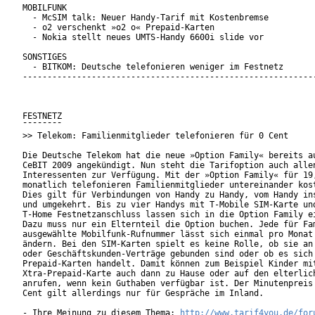
MOBILFUNK

  - McSIM talk: Neuer Handy-Tarif mit Kostenbremse

  - o2 verschenkt »o2 o« Prepaid-Karten

  - Nokia stellt neues UMTS-Handy 6600i slide vor

SONSTIGES

  - BITKOM: Deutsche telefonieren weniger im Festnetz

------------------------------------------------------------
FESTNETZ

¯¯¯¯¯¯¯¯

>> Telekom: Familienmitglieder telefonieren für 0 Cent

Die Deutsche Telekom hat die neue »Option Family« bereits au
CeBIT 2009 angekündigt. Nun steht die Tarifoption auch allen
Interessenten zur Verfügung. Mit der »Option Family« für 19,
monatlich telefonieren Familienmitglieder untereinander kost
Dies gilt für Verbindungen von Handy zu Handy, vom Handy ins
und umgekehrt. Bis zu vier Handys mit T-Mobile SIM-Karte und
T-Home Festnetzanschluss lassen sich in die Option Family ei
Dazu muss nur ein Elternteil die Option buchen. Jede für Fam
ausgewählte Mobilfunk-Rufnummer lässt sich einmal pro Monat 
ändern. Bei den SIM-Karten spielt es keine Rolle, ob sie an 
oder Geschäftskunden-Verträge gebunden sind oder ob es sich 
Prepaid-Karten handelt. Damit können zum Beispiel Kinder mit
Xtra-Prepaid-Karte auch dann zu Hause oder auf den elterlich
anrufen, wenn kein Guthaben verfügbar ist. Der Minutenpreis 
Cent gilt allerdings nur für Gespräche im Inland.           
- Ihre Meinung zu diesem Thema: 
http://www.tarif4you.de/for