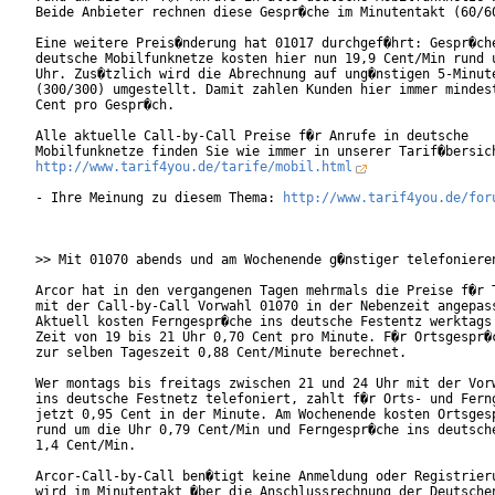
Beide Anbieter rechnen diese Gespr�che im Minutentakt (60/60
Eine weitere Preis�nderung hat 01017 durchgef�hrt: Gespr�che
deutsche Mobilfunknetze kosten hier nun 19,9 Cent/Min rund u
Uhr. Zus�tzlich wird die Abrechnung auf ung�nstigen 5-Minute
(300/300) umgestellt. Damit zahlen Kunden hier immer mindest
Cent pro Gespr�ch.    

Alle aktuelle Call-by-Call Preise f�r Anrufe in deutsche

http://www.tarif4you.de/tarife/mobil.html
- Ihre Meinung zu diesem Thema: 
http://www.tarif4you.de/for
>> Mit 01070 abends und am Wochenende g�nstiger telefonieren
Arcor hat in den vergangenen Tagen mehrmals die Preise f�r T
mit der Call-by-Call Vorwahl 01070 in der Nebenzeit angepass
Aktuell kosten Ferngespr�che ins deutsche Festentz werktags 
Zeit von 19 bis 21 Uhr 0,70 Cent pro Minute. F�r Ortsgespr�c
zur selben Tageszeit 0,88 Cent/Minute berechnet.

Wer montags bis freitags zwischen 21 und 24 Uhr mit der Vorw
ins deutsche Festnetz telefoniert, zahlt f�r Orts- und Ferng
jetzt 0,95 Cent in der Minute. Am Wochenende kosten Ortsgesp
rund um die Uhr 0,79 Cent/Min und Ferngespr�che ins deutsche
1,4 Cent/Min.

Arcor-Call-by-Call ben�tigt keine Anmeldung oder Registrieru
wird im Minutentakt �ber die Anschlussrechnung der Deutschen