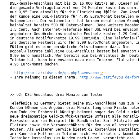
DSL-Resale-Anschluss mit bis zu 16.000 kBit/s an. Dieser sol
die gesamte Vertragslaufzeit von 24 Monaten kostenlos sein. 
nur 9,95 Euro einmalig f�r die Einrichtung f�llig. Zum Ansch
der kunde eine DSL-Flatrate f�r 4,95 Euro/Monat bestellen od
Volumentarif. Der volumentarif hat keinen monatlichen Grundp
beinhaltet bereits 500 MB Datenvolumen. Jede weitere Megabyt
1,5 Cent. Auch Internet-Telefonie �ber DSL wird bei envacom

angeboten: Gesp�rche ins deutsche Festnetz kosten 1,29 Cent/
in deutsche Mobilfunknetze 19,99 Cent/Min. Eine Telefonie-Fl
ins deutsche Festnetz wird f�r 3,99 Euro/Monat angeboten. In
F�llen gibt es eine pers�nliche Ortsrufnummer dazu. Die

Doppel-Flatrate inklusive DSL-Anschluss kostet bei envacom d
8,99 Euro monatlich. Wer bereits ein DSL-Anschluss der Deuts
Telekom hat, kann bei envacom dazu eine Internet-Flatrate f�
4,95 Euro/Monat buchen.

- 
http://go.tarif4you.de/go.php?a=envacom
- Ihre Meinung zu diesem Thema: 
http://www.tarif4you.de/for
>> o2: DSL-Anschluss drei Monate zum Testen

Telef�nica o2 Germany bietet seine DSL-Anschl�sse nun zum Te
Kunden k�nnen das Angebot drei Monate lang ohne Risiko nutze
zum Ende der Probezeit k�ndigt bekommt sogar das Geld zur�ck
neue dreimonatige Geld-zur�ck-Garantie umfasst alle monatlic
Fixkosten wie zum Beispiel f�r Bandbreite, Surf Flatrate ode
Flatrate sowie die Versandgeb�hren f�r den von o2 bereitgest
Router. Als weiteren Service bietet o2 kostenlose Installati
an: Kann die Hotline am Telefon nicht weiterhelfen, kommt de
Techniker kostenlos zum Kunden nach Hause, verspricht das
