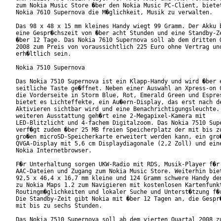
zum Nokia Music Store �ber den Nokia Music PC-Client, bietet
Nokia 7610 Supernova die M�glichkeit, Musik zu verwalten.   
Das 98 x 48 x 15 mm kleines Handy wiegt 99 Gramm. Der Akku b
eine Gespr�chszeit von �ber acht Stunden und eine Standby-Ze
�ber 12 Tage. Das Nokia 7610 Supernova soll ab dem dritten Q
2008 zum Preis von voraussichtlich 225 Euro ohne Vertrag und
erh�ltlich sein.

Nokia 7510 Supernova

Das Nokia 7510 Supernova ist ein Klapp-Handy und wird �ber e
seitliche Taste ge�ffnet. Neben einer Auswahl an Xpress-on C
die Vorderseite in Storm Blue, Rot, Emerald Green und Espres
bietet es Lichteffekte, ein Au�ern-Display, das erst nach de
Aktivieren sichtbar wird und eine Benachrichtigungsleuchte. 
weiteren Ausstattung geh�rt eine 2-Megapixel-Kamera mit

LED-Blitzlicht und 4-fachem Digitalzoom. Das Nokia 7510 Supe
verf�gt zudem �ber 25 MB freien Speicherplatz der mit bis zu
gro�en microSD-Speicherkarte erweitert werden kann, ein gro�
QVGA-Display mit 5,6 cm Displaydiagonale (2,2 Zoll) und eine
Nokia Internetbrowser.          

F�r Unterhaltung sorgen UKW-Radio mit RDS, Musik-Player f�r 
AAC-Dateien und Zugang zum Nokia Music Store. Weiterhin biet
92,5 x 46,4 x 16,7 mm kleine und 124 Gramm schwere Handy den
zu Nokia Maps 1.2 zum Navigieren mit kostenlosen Kartenfunkt
Routingm�glichkeiten und lokaler Suche und Unterst�tzung f�r
Die Standby-Zeit gibt Nokia mit �ber 12 Tagen an, die Gespr�
mit bis zu sechs Stunden.      

Das Nokia 7510 Supernova soll ab dem vierten Quartal 2008 zu