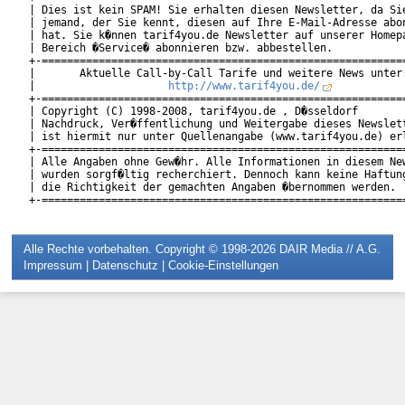
| Dies ist kein SPAM! Sie erhalten diesen Newsletter, da Sie
| jemand, der Sie kennt, diesen auf Ihre E-Mail-Adresse abon
| hat. Sie k�nnen tarif4you.de Newsletter auf unserer Homepa
| Bereich �Service� abonnieren bzw. abbestellen.            
+-==========================================================
|       Aktuelle Call-by-Call Tarife und weitere News unter:
|                     
http://www.tarif4you.de/
           
+-==========================================================
| Copyright (C) 1998-2008, tarif4you.de , D�sseldorf        
| Nachdruck, Ver�ffentlichung und Weitergabe dieses Newslett
| ist hiermit nur unter Quellenangabe (www.tarif4you.de) erl
+-==========================================================
| Alle Angaben ohne Gew�hr. Alle Informationen in diesem New
| wurden sorgf�ltig recherchiert. Dennoch kann keine Haftung
| die Richtigkeit der gemachten Angaben �bernommen werden.  
Alle Rechte vorbehalten. Copyright © 1998-2026
DAIR Media // A.G.
Impressum
|
Datenschutz
|
Cookie-Einstellungen