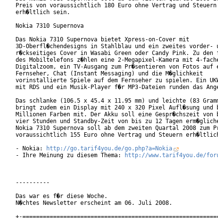
Preis von voraussichtlich 180 Euro ohne Vertrag und Steuern

erh�ltlich sein.

Nokia 7310 Supernova

Das Nokia 7310 Supernova bietet Xpress-on-Cover mit

3D-Oberfl�chendesigns in Stahlblau und ein zweites vorder- u
r�ckseitiges Cover in Wasabi Green oder Candy Pink. Zu den f
des Mobiltelefons z�hlen eine 2-Megapixel-Kamera mit 4-fache
Digitalzoom, ein TV-Ausgang zum Pr�sentieren von Fotos auf e
Fernseher, Chat (Instant Messaging) und die M�glichkeit

vorinstallierte Spiele auf dem Fernseher zu spielen. Ein UKW
mit RDS und ein Musik-Player f�r MP3-Dateien runden das Ange
Das schlanke (106.5 x 45.4 x 11.95 mm) und leichte (83 Gramm
bringt zudem ein Display mit 240 x 320 Pixel Aufl�sung und b
Millionen Farben mit. Der Akku soll eine Gespr�chszeit von b
vier Stunden und Standby-Zeit von bis zu 12 Tagen erm�gliche
Nokia 7310 Supernova soll ab dem zweiten Quartal 2008 zum Pr
voraussichtlich 155 Euro ohne Vertrag und Steuern erh�ltlich
- Nokia: 
http://go.tarif4you.de/go.php?a=Nokia
- Ihre Meinung zu diesem Thema: 
http://www.tarif4you.de/for
----------

Das war es f�r diese Woche.

N�chtes Newsletter erscheint am 06. Juli 2008.

+-==========================================================