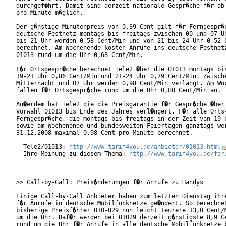
durchgef�hrt. Damit sind derzeit nationale Gespr�che f�r ab 
pro Minute m�glich. 

Der g�nstige Minutenpreis von 0,39 Cent gilt f�r Ferngespr�c
deutsche Festnetz montags bis freitags zwischen 00 und 07 Uh
bis 21 Uhr werden 0,58 Cent/Min und von 21 bis 24 Uhr 0,52 C
berechnet. Am Wochenende kosten Anrufe ins deutsche Festnetz
01013 rund um die Uhr 0,68 Cent/Min.

F�r Ortsgespr�che berechnet Tele2 �ber die 01013 montags bis
19-21 Uhr 0,86 Cent/Min und 21-24 Uhr 0,79 Cent/Min. Zwische
Mitternacht und 07 Uhr werden 0,98 Cent/Min verlangt. Am Woc
fallen f�r Ortsgespr�che rund um die Uhr 0,80 Cent/Min an.

Au�erdem hat Tele2 die die Preisgarantie f�r Gespr�che �ber 
Vorwahl 01013 bis Ende des Jahres verl�ngert. F�r alle Orts-
Ferngespr�che, die montags bis freitags in der Zeit von 19 b
sowie am Wochenende und bundesweiten Feiertagen ganztags wer
31.12.2008 maximal 0,98 Cent pro Minute berechnet.

- Tele2/01013: 
http://www.tarif4you.de/anbieter/01013.html
- Ihre Meinung zu diesem Thema: 
http://www.tarif4you.de/for
>> Call-by-Call: Preis�nderungen f�r Anrufe zu Handys

Einige Call-by-Call Anbieter haben zum letzten Dienstag ihre
f�r Anrufe in deutsche Mobilfunknetze ge�ndert. So berechnet
bisherige Preisf�hrer 010-029 nun leicht teurere 13,0 Cent/M
um die Uhr. Daf�r werden bei 01029 derzeit g�nstigste 8,9 Ce
rund um die Uhr f�r Anrufe in alle deutsche Mobilfunknetze b