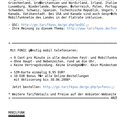
Griechenland, Gro�britannien und Nordirland, Irland, Italien
Luxemburg, Niederlande, Norwegen, �sterreich, Polen, Portuga
Schweden, Schweiz, Spanien, Tschechische Republik, Ungarn, U
Kanada, Vatikanstadt. Bei USA und Kanada sind auch Gespr�che
Mobilfunknetze des Landes in der Flatrate inklusive.      

- QSC: 
http://go.tarif4you.de/go.php?a=QSC
- Ihre Meinung zu diesem Thema: 
http://www.tarif4you.de/for
+-==========================================================
 Mit FONIC g�nstig mobil telefonieren:

 + 9 Cent pro Minute in alle deutschen Fest- und Mobilfunkne
 + Ohne Haupt- und Nebenzeiten, rund um die Uhr.

 + Keine Vertragsbindung. Keine Grundgeb�hr. Kein Mindestums
 + SIM-Karte einmalig 9,95 EUR*

 + 10 EUR Bonus f�r alle Online-Bestellungen

   mit Aktivierung bis 30.06.2008*.

  Jetzt bestellen: 
http://go.tarif4you.de/go.php?p=fonic
* Weitere Tarifdetails und Preise auf der Anbieter-Webseite

+-===================================================== ANZE
MOBILFUNK

���������
