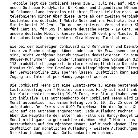
T-Mobile legt die CombiCard Teens zum 1. Juli neu auf. Mit d
neuen Guthaben-Handykarte f�r Kinder und Jugendliche k�nnen 
30 Sekunden lang kostenlos mit ihren Eltern telefonieren. Au
telefonieren Kinder �ber diese Karte ab der zweiten Verbindu
kostenlos ins deutsche T-Mobile Netz und ins Festnetz. Die e
Minute kostet 29 Cent. F�r den netzinternen Versand einer SM
f�nf Cent an, f�r SMS in andere deutsche Netze - 19 Cent. An
andere deutsche Mobilfunknetze kosten 29 Cent pro Minute. Da
die automatisch eingerichtete Xtra Nonstop Tarifoption.     
Wie bei der bisherigen CombiCard sind Rufnummern und Dienste
teuer zu Buche schlagen k�nnen oder nur f�r Erwachsene geeig
sind, nicht verf�gbar beziehungsweise deaktivierbar. So sind
0900er-Rufnummern und Sonderrufnummern mit den Vorwahlen 013
118 gruds�tzlich gesperrt. Weitere kostenpflichtige Dienste 
Premium-SMS oder der Download von Klingelt�nen k�nnen Eltern
der Servicehotline 2202 sperren lassen. Zus�tzlich kann auch
Zugang ins Internet per Handy gesperrt werden.

Die CombiCard Teens ist eine Zusatzkarte zu einem bestehende
Laufzeitvertrag von T-Mobile, ein neues Handy ist nicht inkl
Die Karte kostet einmalig 19,95 Euro, ein Startguthaben von 
ist inklusive. Das Guthabenkonto der CombiCard Teens wird in
Monat automatisch mit einem Betrag von 5, 10, 15, 25 oder 50
aufgeladen. Der Preis von 0,99 Euro/Monat f�r die Option Xtr
wird auf das Guthaben angerechnet. Jede Aufladung rechnet T-
�ber die Hauptkarte der Eltern ab. Falls das Handy-Budget in
Monat nicht ganz aufgebraucht wird, �bertr�gt T-Mobile das

Restguthaben auf den n�chsten Monat. Auf Wunsch k�nnen Elter
zus�tzlich zur monatlichen Aufladung - weitere Aufbuchungen 
Direktaufladung auf das Guthabenkonto vornehmen.           
