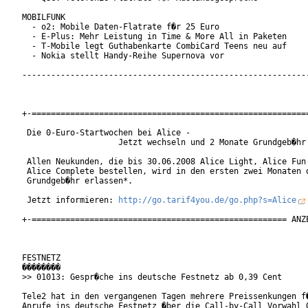
MOBILFUNK

  - o2: Mobile Daten-Flatrate f�r 25 Euro

  - E-Plus: Mehr Leistung in Time & More All in Paketen

  - T-Mobile legt Guthabenkarte CombiCard Teens neu auf

  - Nokia stellt Handy-Reihe Supernova vor

------------------------------------------------------------
+-==========================================================
 Die 0-Euro-Startwochen bei Alice -

                    Jetzt wechseln und 2 Monate Grundgeb�hr 
 Allen Neukunden, die bis 30.06.2008 Alice Light, Alice Fun 
 Alice Complete bestellen, wird in den ersten zwei Monaten d
 Grundgeb�hr erlassen*.

 Jetzt informieren: 
http://go.tarif4you.de/go.php?s=Alice
+-===================================================== ANZE
FESTNETZ

��������

>> 01013: Gespr�che ins deutsche Festnetz ab 0,39 Cent

Tele2 hat in den vergangenen Tagen mehrere Preissenkungen f�
Anrufe ins deutsche Festnetz �ber die Call-by-Call Vorwahl 0