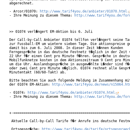
abgerechnet.  

- Arcor/01070: 
http://www.tarif4you.de/anbieter/01070.html
- Ihre Meinung zu diesem Thema: 
http://www.tarif4you.de/for
>> 01074 verl�ngert EM-Aktion bis 6. Juli

Der Call-by-Call Anbieter 01074 tellfon verl�ngert seine Tar
zur Fussball-EM um wietere sieben Tage. Die aktionspreise ge
damit bis zum 6. Juli 2008. In dieser Zeit k�nnen Kunden

Ferngespr�che in das deutsche Festnetz t�glich in der Zeit v
22 Uhr f�r einen Cent pro Minute f�hren. Gespr�che in deutsc
Mobilfunknetze kosten in dem Aktionszeitraum 9 Cent pro Minu
um die Uhr. Auslandsgespr�che in ausgew�hlte L�nder sind f�r
oder zwei Cent pro Minute m�glich. 01074 rechnet alle Gespr�
Minutentakt (60/60-Takt) ab.        

Bitte beachten Sie auch folgende Meldung im Zusammenhang mit
der 01074 EM-Aktion: 
http://www.tarif4you.de/news/n15064.ht
- 01074: 
http://www.tarif4you.de/anbieter/01074.html
- Ihre Meinung zu diesem Thema: 
http://www.tarif4you.de/for
+-==========================================================
 Aktuelle Call-by-Call Tarife f�r Anrufe ins deutsche Festne
 Ortsgespr�che: 
http://www.tarif4you.de/tarife/ortsgespraec