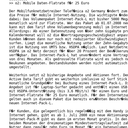
>> o2: Mobile Daten-Flatrate f�r 25 Euro

Der Mobilfunknetzbetreiber Telef�nica o2 Germany �ndert zum 
die Preise f�r mobile Internet-Nutzung. Die wichtigste �nder
dabei: Das Volumenpaket Internet-Pack-L mit bisher 5000 Mega
monatlich wird zur Flatrate. Wer das Paket ab 01.07.2008 neu
kann mit dem Tarif ohne Volumenbegrenzung mobil im Internet 
Allerdings: Ab einer Datennutzung von �ber zehn Gigabyte pro
Kalendermonat will o2 die �bertragungsgeschwindigkeit anpass
Kunden k�nnen dann nur noch mit reduzierter GEschwindigkeit 
surfen. Liegt die monatliche Nutzung unter der Zehn-Gegabyte
ist die Nutzung von UMTS bzw. HSDPA m�glich. Laut Netzbetrei
HSDPA im o2 Netz derzeit f�r �ber 20 Prozent der Bev�lkerung
verf�gbar. Das Internet-Pack-L hat unver�ndert eine Vertrags
von drei Monaten. Als gedrosselte Flatrate wird es jedoch nu
Neukunen angeboten. Bestandskunden werden nicht automatisch

umgestellt. 

Weiterhin setzt o2 bisherige Angebote und Aktionen fort. Den
Active Data Tarif gibt es weiterhin inklusive o2 Surf Stick 
monatliche Grundgeb�hr bei Buchung eines Internet-Pack-L. Di
Angebot ist f�r Laptop-Surfer gedacht und enth�lt einen USB-
mit HSDPA-Unterst�tzung (bis 3,6 MBit/s) f�r einen Euro und 
Internet-Flatrate f�r 25 Euro monatlich. F�r den Internetzug
gelten auch in diesem Paket die bereits erw�hnten Beschr�nku
neuen Internet-Pack-L. 

F�r Kunden, die gelegentlich bis regelm��ig mit dem Handy in
Internet gehen, gibt es ab 1. Juli 2008 ein neue Aktionsange
Internet-Pack-M gibt es dann im ersten Monat gratis. In den 
beiden Monaten der dreimonatigen Mindestvertragslaufzeit zah
Nutzer dann regul�r zehn Euro im Monat f�r ein Datenvolumen 