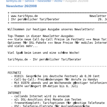
tarif4you.de
>
Service
>
Newsletter
>
Archiv
> Ausgabe 26/2008
Newsletter 26/2008
+-==========================================================
| www.tarif4you.de                               Newsletter 
| Ihr pers�nlicher Tarifberater                       29. Ju
+-==========================================================
Willkommen zur heutigen Ausgabe unseres Newsletters!

Top-Themen in dieser Newsletter-Ausgabe:

+++ Viele neue Call-by-Call Preise im Festnetz +++ Neue Tari
Optionen f�r DSL-Pakete +++ Neue Preise f�r mobiles Internet
und vieles mehr...

Viel Spa� beim Lesen und eine sch�ne Woche!

tarif4you.de - Ihr pers�nlicher Tarifberater

------------------------------------------------------------
FESTNETZ

  - 01013: Gespr�che ins deutsche Festnetz ab 0,39 Cent

  - Call-by-Call: Preis�nderungen f�r Anrufe zu Handys

  - Mit 01070 abends und am Wochenende g�nstiger telefoniere
  - 01074 verl�ngert EM-Aktion bis 6. Juli

INTERNET

  - callando Internet wird zu envacom

  - o2: DSL-Anschluss drei Monate zum Testen

  - freenetKomplett: Tarifoptionen f�r g�nstige Telefonate

  - QSC: Telefonie-Flatrate f�r Auslandsgespr�che
