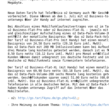
Megabyte.

Neue Daten-Tarife hat Telef�nica o2 Germany auch f�r Gesch�f
vorbereitet. Diese k�nnen ab dem 1. Juli mit o2 Business-to-
unterwegs �ber ihr Handy auf internet zugreifen.

Bei Abschluss eines Mobilfunklaufzeitvertrages von o2 im Tar
o2 Business-Flat-Pro oder o2 Business-Flat-XL - jeweils mit 
und gleichzeitiger Aufschaltung eines o2 Data-Pack-Volume-20
entf�llt der monatliche Basispreis f�r das o2 Data-Pack-Volu
Der Tarif o2 Business-Flat-Pro (mit Handy) hat einen monatli
Basispreis von 24,50 Euro netto (29,16 Euro inkl. MwSt).

Das o2 Data-Pack mit 200 MB Inklusivvolumen kann bei Aufbuch
drei Monate lang kostenlos getestet werden, danach ist es f�
8,50 Euro netto (10,12 Euro inkl. MwSt) pro Monat erh�ltlich
Kunden k�nnen damit unbegrenzt ins deutsche Festnetz und ins
deutsche o2 Mobilfunknetz sowie firmenintern telefonieren.

Der Tarif o2 Business-Flat-XL (mit Handy) hat einen monatlic
Basispreis von 69,90 Euro netto (83,18 Euro inkl. MwSt), daz
das o2 Data-Pack-Volume-200 sechs Monate lang kostenlos gete
werden. Gesch�ftskunden sparen somit 51,00 Euro netto (60,69
inkl. MwSt). Die o2 Business-Flat-XL erm�glicht unbegrenztes
Telefonieren in alle deutschen Netze. Mit dem o2 Data-Pack-V
haben Kunden unterwegs Zugriff auf das Internet �ber das

Mobiltelefon.

- o2: 
http://go.tarif4you.de/go.php?s=O2
- Ihre Meinung zu diesem Thema: 
http://www.tarif4you.de/for