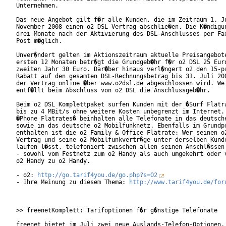
Unternehmen.         

Das neue Angebot gilt f�r alle Kunden, die im Zeitraum 1. Ju
November 2008 einen o2 DSL Vertrag abschlie�en. Die K�ndigun
drei Monate nach der Aktivierung des DSL-Anschlusses per Fax
Post m�glich.

Unver�ndert gelten im Aktionszeitraum aktuelle Preisangebote
ersten 12 Monaten betr�gt die Grundgeb�hr f�r o2 DSL 25 Euro
zweiten Jahr 30 Euro. Dar�ber hinaus verl�ngert o2 den 15-pr
Rabatt auf den gesamten DSL-Rechnungsbetrag bis 31. Juli 200
der Vertrag online �ber www.o2dsl.de abgeschlossen wird. Wei
entf�llt beim Abschluss von o2 DSL die Anschlussgeb�hr.     
Beim o2 DSL Komplettpaket surfen Kunden mit der �Surf Flatra
bis zu 4 MBit/s ohne weitere Kosten unbegrenzt im Internet. 
�Phone Flatrates� beinhalten alle Telefonate in das deutsche
sowie in das deutsche o2 Mobilfunknetz. Ebenfalls im Grundpr
enthalten ist die o2 Family & Office Flatrate: Wer seinen o2
Vertrag und seine o2 Mobilfunkvertr�ge unter derselben Kunde
laufen l�sst, telefoniert zwischen allen seinen Anschl�ssen 
- sowohl vom Festnetz zum o2 Handy als auch umgekehrt oder v
o2 Handy zu o2 Handy.

- o2: 
http://go.tarif4you.de/go.php?s=O2
- Ihre Meinung zu diesem Thema: 
http://www.tarif4you.de/for
>> freenetKomplett: Tarifoptionen f�r g�nstige Telefonate

freenet bietet im Juli zwei neue Auslands-Telefon-Optionen, 