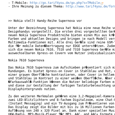
- T-Mobile: 
http://go.tarif4you.de/go.php?s=TMobile
- Ihre Meinung zu diesem Thema: 
http://www.tarif4you.de/for
>> Nokia stellt Handy-Reihe Supernova vor

Unter der Bezeichnung Supernova hat Nokia eine neue Reihe vo
Designhandys vorgestellt. Die ersten drei vorgestellten Ger�
neuen Nokia Supernova Produktreihe bieten einen Mix aus kr�f
Farben und aktuellen Designs und bringen je nach Modell vers
Multimedia-Funktionen mit. Alle drei Ger�te sind reine GSM-T
die f�r mobile Daten�bertragung nur EDGE unterst�tzen. Zudem
sich die neuen Nokia 7610, 7510 und 7310 Supernova Ger�te mi
auswechselbaren Xpress-on Covern vom Nutzer individualisiere
Nokia 7610 Supernova

Das Nokia 7610 Supernova zum Aufschieben pr�sentiert sich mi
Rundungen. Es bietet Xpress-on Cover in Stahlblau und Rot, d
einer grauen Oberfl�che kontrastieren, oder Cover in hellem 
und Stahlblau im Kontrast zu einer wei�en Oberfl�che. �ber d
�Farbauswahl�-Funktion k�nnen die Nutzer beliebige Farben ei
und diese zur Gestaltung der farbigen Tastaturbeleuchtung un
Displayhintergrunds nutzen.      

Zu den weiteren Merkmalen geh�ren eine 3,2-Megapixel-Kamera 
zwei LED-Blitzlichtern und 8-fachem Digitalzoom, eine Chat-F
(Instant Messaging) und ein TV-Ausgang zum Pr�sentieren von 
Das Display zeigt die Bilder mit bis zu 16 Millionen Farben 
Aufl�sung von 240 x 320 Pixel an. Dank einer speziellen Musi
UKW-Radio, MP3-Musik-Player f�r MP3, AAC, and AAC+ Formate u