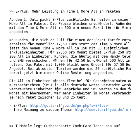
>> E-Plus: Mehr Leistung in Time & More All in Paketen

Ab dem 1. Juli packt E-Plus zus�tzliche Einheiten in seine T
More All in Pakete. Die Preise bleiben unver�ndert. Au�erdem
mit dem Time & More All in 500 ein neues Paket f�r f�r Vieln
angeboten.   

Neukunden, die sich ab Juli f�r einen der Paket-Tarife entsc
erhalten f�r monatlich 17,50 Euro statt des Time & More All 
jetzt den neuen Time & More All in 150 mit 50 zus�tzlichen

Inklusiveinheiten. F�r 27,50 pro Monat bietet E-Plus 250 sta
200 All in Einheiten. Kunden, die h�ufig mit dem Handy telef
und SMS verschicken, k�nnen f�r 42,50 Euro/Monat 500 All in 
nutzen. Das Paket mit 1.000 bleibt unver�ndert f�r 57,50 Eur
Angebot. Bei aktuellen Tarifen werden die 50 zus�tzliche Ein
bereit jetzt bie einer Online-Bestellung angeboten.

Die All in Einheiten k�nnen flexibel f�r Gespr�chsminuten od
Kurznachrichten (SMS) in alle deutsche Netze verwendet werde
verbrauchte Einheiten f�r Gespr�che und SMS werden in den fo
Monat mit �bernommen. Wer mehr Einheiten im Monat verbraucht
je nach Paket zwischen 10 und 25 Cent.    

- E-Plus: 
http://go.tarif4you.de/go.php?s=EPlus
- Ihre Meinung zu diesem Thema: 
http://www.tarif4you.de/for
>> T-Mobile legt Guthabenkarte CombiCard Teens neu auf
