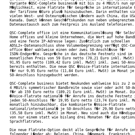
Variante �QSC-Complete business� mit bis zu 4 MBit/s nun opt
M�glichkeit, eine Flatrate f�r Gespr�che in internationale F
der Tarifzone �Euro plus� hinzuzubuchen. Darin enthalten sin
vielen West- und Osteurop�ischen L�ndern auch China, die USA
Kanada. Damit k�nnen Gesch�ftskunden nun neben unbegrenztem

Datenaustausch auch zum Festpreis ins Ausland telefonieren. 
QSC-Complete office ist eine Kommunikationsl�sung f�r Selbst
Home offices und kleine Unternehmen, die Wert auf hohe Bandb
und eine feste IP-Adresse legen: Zus�tzlich zum schnellen

ADSL2+-Datenanschluss ohne Volumenbegrenzung verf�gt QSC-Com
office �ber wahlweise einen oder zwei S0-Anschl�sse f�r

ISDN-Endger�te. Gespr�che in das deutsche Festnetz sind im

monatlichen Preis von 59 Euro netto (70,21 Euro inkl. MwSt) 
91,95 Euro netto (109,42 Euro inkl. MwSt) inkl. zwei S0-Ansc
bereits enthalten. Die neue QSC �Voice-Flatrate internationa
f�r nur 9,95 Euro netto (11,84 Euro inkl. MwSt) im Monat je

S0-Anschluss hinzugebucht werden.          

QSC-Complete business bietet Neukunden wahlweise bis zu 2 od
4 MBit/s symmetrischer Bandbreite sowie vier oder acht S0-An
f�r ab 159 Euro netto (189,21 Euro inkl. MwSt) im Monat. Die
�Voice-Flatrate national� f�r Anrufe ins deutsche Festnetz i
jeden S0-Anschluss f�r 19,95 Euro netto (23,74 Euro inkl. Mw
monatlich hinzubuchbar, die kombinierte �Voice-Flatrate

national/international� je S0-Anschluss f�r 29,90 Euro netto
(35,58 Euro inkl. MwSt) im Monat. Neu sind auch die K�ndigun
von nur einem statt wie bislang drei Monaten f�r die optiona
Sprachflatrates.         

Die neue Flatrate-Option deckt alle Gespr�che f�r Anrufe ins
folgender L�nder ab: Belgien, China, D�nemark, Frankreich,
