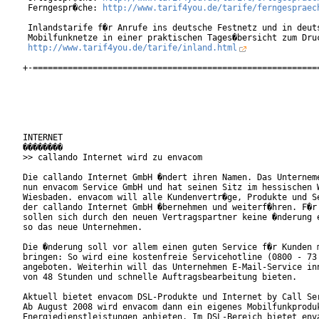
 Ferngespr�che: 
http://www.tarif4you.de/tarife/ferngespraec
 Inlandstarife f�r Anrufe ins deutsche Festnetz und in deuts
 Mobilfunknetze in einer praktischen Tages�bersicht zum Druc
http://www.tarif4you.de/tarife/inland.html
+-==========================================================
INTERNET

��������

>> callando Internet wird zu envacom

Die callando Internet GmbH �ndert ihren Namen. Das Unterneme
nun envacom Service GmbH und hat seinen Sitz im hessischen W
Wiesbaden. envacom will alle Kundenvertr�ge, Produkte und Se
der callando Internet GmbH �bernehmen und weiterf�hren. F�r 
sollen sich durch den neuen Vertragspartner keine �nderung e
so das neue Unternehmen.     

Die �nderung soll vor allem einen guten Service f�r Kunden m
bringen: So wird eine kostenfreie Servicehotline (0800 - 73 
angeboten. Weiterhin will das Unternehmen E-Mail-Service inn
von 48 Stunden und schnelle Auftragsbearbeitung bieten.

Aktuell bietet envacom DSL-Produkte und Internet by Call Ser
Ab August 2008 wird envacom dann ein eigenes Mobilfunkproduk
Energiedienstleistungen anbieten. Im DSL-Bereich bietet enva