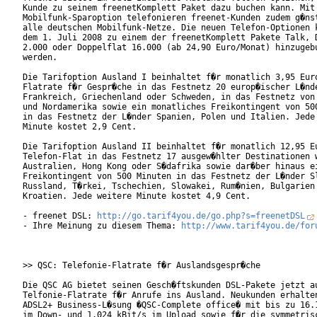
Kunde zu seinem freenetKomplett Paket dazu buchen kann. Mit 
Mobilfunk-Sparoption telefonieren freenet-Kunden zudem g�nst
alle deutschen Mobilfunk-Netze. Die neuen Telefon-Optionen k
dem 1. Juli 2008 zu einem der freenetKomplett Pakete Talk, D
2.000 oder Doppelflat 16.000 (ab 24,90 Euro/Monat) hinzugebu
werden.      

Die Tarifoption Ausland I beinhaltet f�r monatlich 3,95 Euro
Flatrate f�r Gespr�che in das Festnetz 20 europ�ischer L�nde
Frankreich, Griechenland oder Schweden, in das Festnetz von 
und Nordamerika sowie ein monatliches Freikontingent von 500
in das Festnetz der L�nder Spanien, Polen und Italien. Jede 
Minute kostet 2,9 Cent.     

Die Tarifoption Ausland II beinhaltet f�r monatlich 12,95 Eu
Telefon-Flat in das Festnetz 17 ausgew�hlter Destinationen w
Australien, Hong Kong oder S�dafrika sowie dar�ber hinaus ei
Freikontingent von 500 Minuten in das Festnetz der L�nder Sl
Russland, T�rkei, Tschechien, Slowakei, Rum�nien, Bulgarien 
Kroatien. Jede weitere Minute kostet 4,9 Cent.     

- freenet DSL: 
http://go.tarif4you.de/go.php?s=freenetDSL
- Ihre Meinung zu diesem Thema: 
http://www.tarif4you.de/for
>> QSC: Telefonie-Flatrate f�r Auslandsgespr�che

Die QSC AG bietet seinen Gesch�ftskunden DSL-Pakete jetzt au
Telfonie-Flatrate f�r Anrufe ins Ausland. Neukunden erhalten
ADSL2+ Business-L�sung �QSC-Complete office� mit bis zu 16.1
im Down- und 1.024 kBit/s im Upload sowie f�r die symmetrisc