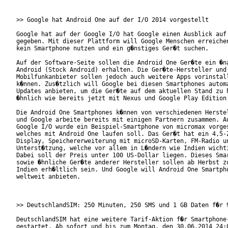
>> Google hat Android One auf der I/O 2014 vorgestellt

Google hat auf der Google I/O hat Google einen Ausblick auf 
gegeben. Mit dieser Plattform will Google Menschen erreichen
kein Smartphone nutzen und ein g�nstiges Ger�t suchen.

Auf der Software-Seite sollen die Android One Ger�te ein �na
Android (Stock Android) erhalten. Die Ger�te-Hersteller und 
Mobilfunkanbieter sollen jedoch auch weitere Apps vorinstall
k�nnen. Zus�tzlich will Google bei diesen Smartphones automa
Updates anbieten, um die Ger�te auf dem aktuellen Stand zu h
�hnlich wie bereits jetzt mit Nexus und Google Play Edition 
Die Android One Smartphones k�nnen von verschiedenen Herstel
und Google arbeite bereits mit einigen Partnern zusammen. Au
Google I/O wurde ein Beispiel-Smartphone von micromax vorges
welches mit Android One laufen soll. Das Ger�t hat ein 4,5-Z
Display, Speichererweiterung mit microSD-Karten, FM-Radio un
Unterst�tzung, welche vor allem in L�ndern wie Indien wichti
Dabei soll der Preis unter 100 US-Dollar liegen. Dieses Smar
sowie �hnliche Ger�te anderer Hersteller sollen ab Herbst zu
Indien erh�ltlich sein. Und Google will Android One Smartpho
weltweit anbieten.

>> DeutschlandSIM: 250 Minuten, 250 SMS und 1 GB Daten f�r 9
DeutschlandSIM hat eine weitere Tarif-Aktion f�r Smartphone-
gestartet. Ab sofort und bis zum Montag, den 30.06.2014 24:0