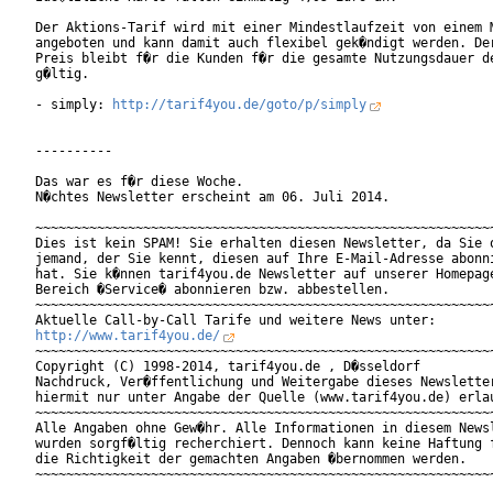
Der Aktions-Tarif wird mit einer Mindestlaufzeit von einem M
angeboten und kann damit auch flexibel gek�ndigt werden. Der
Preis bleibt f�r die Kunden f�r die gesamte Nutzungsdauer de
g�ltig.

- simply: 
http://tarif4you.de/goto/p/simply
----------

Das war es f�r diese Woche.

N�chtes Newsletter erscheint am 06. Juli 2014.

~~~~~~~~~~~~~~~~~~~~~~~~~~~~~~~~~~~~~~~~~~~~~~~~~~~~~~~~~~~~
Dies ist kein SPAM! Sie erhalten diesen Newsletter, da Sie o
jemand, der Sie kennt, diesen auf Ihre E-Mail-Adresse abonni
hat. Sie k�nnen tarif4you.de Newsletter auf unserer Homepage
Bereich �Service� abonnieren bzw. abbestellen.

~~~~~~~~~~~~~~~~~~~~~~~~~~~~~~~~~~~~~~~~~~~~~~~~~~~~~~~~~~~~
http://www.tarif4you.de/
~~~~~~~~~~~~~~~~~~~~~~~~~~~~~~~~~~~~~~~~~~~~~~~~~~~~~~~~~~~~
Copyright (C) 1998-2014, tarif4you.de , D�sseldorf

Nachdruck, Ver�ffentlichung und Weitergabe dieses Newsletter
hiermit nur unter Angabe der Quelle (www.tarif4you.de) erlau
~~~~~~~~~~~~~~~~~~~~~~~~~~~~~~~~~~~~~~~~~~~~~~~~~~~~~~~~~~~~
Alle Angaben ohne Gew�hr. Alle Informationen in diesem Newsl
wurden sorgf�ltig recherchiert. Dennoch kann keine Haftung f
die Richtigkeit der gemachten Angaben �bernommen werden.
