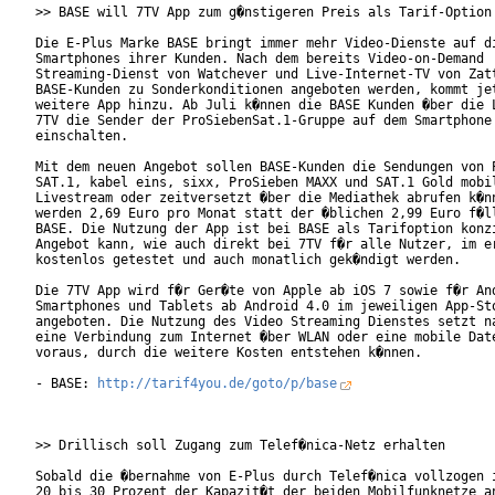
>> BASE will 7TV App zum g�nstigeren Preis als Tarif-Option 
Die E-Plus Marke BASE bringt immer mehr Video-Dienste auf di
Smartphones ihrer Kunden. Nach dem bereits Video-on-Demand

Streaming-Dienst von Watchever und Live-Internet-TV von Zatt
BASE-Kunden zu Sonderkonditionen angeboten werden, kommt jet
weitere App hinzu. Ab Juli k�nnen die BASE Kunden �ber die L
7TV die Sender der ProSiebenSat.1-Gruppe auf dem Smartphone 
einschalten.

Mit dem neuen Angebot sollen BASE-Kunden die Sendungen von P
SAT.1, kabel eins, sixx, ProSieben MAXX und SAT.1 Gold mobil
Livestream oder zeitversetzt �ber die Mediathek abrufen k�nn
werden 2,69 Euro pro Monat statt der �blichen 2,99 Euro f�ll
BASE. Die Nutzung der App ist bei BASE als Tarifoption konzi
Angebot kann, wie auch direkt bei 7TV f�r alle Nutzer, im er
kostenlos getestet und auch monatlich gek�ndigt werden.

Die 7TV App wird f�r Ger�te von Apple ab iOS 7 sowie f�r And
Smartphones und Tablets ab Android 4.0 im jeweiligen App-Sto
angeboten. Die Nutzung des Video Streaming Dienstes setzt na
eine Verbindung zum Internet �ber WLAN oder eine mobile Date
voraus, durch die weitere Kosten entstehen k�nnen.

- BASE: 
http://tarif4you.de/goto/p/base
>> Drillisch soll Zugang zum Telef�nica-Netz erhalten

Sobald die �bernahme von E-Plus durch Telef�nica vollzogen i
20 bis 30 Prozent der Kapazit�t der beiden Mobilfunknetze an