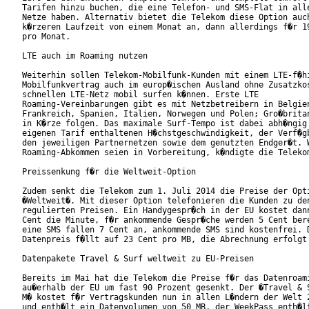
Tarifen hinzu buchen, die eine Telefon- und SMS-Flat in alle
Netze haben. Alternativ bietet die Telekom diese Option auch
k�rzeren Laufzeit von einem Monat an, dann allerdings f�r 19
pro Monat.

LTE auch im Roaming nutzen

Weiterhin sollen Telekom-Mobilfunk-Kunden mit einem LTE-f�hi
Mobilfunkvertrag auch im europ�ischen Ausland ohne Zusatzkos
schnellen LTE-Netz mobil surfen k�nnen. Erste LTE

Roaming-Vereinbarungen gibt es mit Netzbetreibern in Belgien
Frankreich, Spanien, Italien, Norwegen und Polen; Gro�britan
in K�rze folgen. Das maximale Surf-Tempo ist dabei abh�ngig 
eigenen Tarif enthaltenen H�chstgeschwindigkeit, der Verf�gb
den jeweiligen Partnernetzen sowie dem genutzten Endger�t. W
Roaming-Abkommen seien in Vorbereitung, k�ndigte die Telekom
Preissenkung f�r die Weltweit-Option

Zudem senkt die Telekom zum 1. Juli 2014 die Preise der Opti
�Weltweit�. Mit dieser Option telefonieren die Kunden zu den
regulierten Preisen. Ein Handygespr�ch in der EU kostet dann
Cent die Minute, f�r ankommende Gespr�che werden 5 Cent bere
eine SMS fallen 7 Cent an, ankommende SMS sind kostenfrei. D
Datenpreis f�llt auf 23 Cent pro MB, die Abrechnung erfolgt 
Datenpakete Travel & Surf weltweit zu EU-Preisen

Bereits im Mai hat die Telekom die Preise f�r das Datenroami
au�erhalb der EU um fast 90 Prozent gesenkt. Der �Travel & S
M� kostet f�r Vertragskunden nun in allen L�ndern der Welt 2
und enth�lt ein Datenvolumen von 50 MB, der WeekPass enth�lt