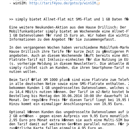
- winSIM: 
http://tarif4you.de/goto/p/winSIM
>> simply bietet Allnet-Flat mit SMS-Flat und 1 GB Daten f�r
Eine weitere Neukunden-Aktion aus dem Hause Drillisch: Der

Mobilfunkanbieter simply bietet am Wochenende eine Allnet-Fl
1 GB Datenvolumen f�r rund 15 Euro an. Wir haben die wichtig
Informationen zu dem Angebot f�r Sie zusammengefasst.

In den vergangenen Wochen haben verschiedene Mobilfunk-Marke
Hause Drillisch ihre Tarife f�r kurze Zeit zu g�nstigeren Pr
angeboten. Auch an diesem Wochenende l�uft bereits eine Akti
Flatrate-Tarif mit Inklusiv-einheiten f�r die Nutzung im EU-
(s. vorherige Meldung in diesem Newsletter). Die aktuelle Ak
simply richtet sich an Kunden, die ihren Smartphone-Tarif nu
nutzen wollen. 

Beim Tarif �Flat XM 1000 plus� sind eine Flatrate zum Telefo
in alle deutschen Netze sowie eine SMS-Flatrate enthalten. Z
bekommen Kunden 1 GB ungedrosseltes Datenvolumen, welches si
zu 14,4 MBit/s nutzen k�nnen. Der Tarif im o2-Netz kostet be
Bestellung bis Montag den 30.06.2014 10:00 Uhr dauerhaft 14,
Monat. Der regul�re Preis f�r diesen Tarif liegt bei 19,95 E
Hinzu kommt ein einmaliger Anschlusspreis von 19,95 Euro.

Optional k�nnen Kunden das ungedrosselte Datenvolumen auf in
2 GB erh�hen - gegen einen Aufpreis von 9,95 Euro monatlich.
2,95 Euro pro Monat extra k�nnen sie auch eine Multi-SIM buc
den Tarif damit auf weiteren Ger�ten parallel nutzen. F�r je
zus�tzliche Karte fallen einmalig 4,95 Euro an.
