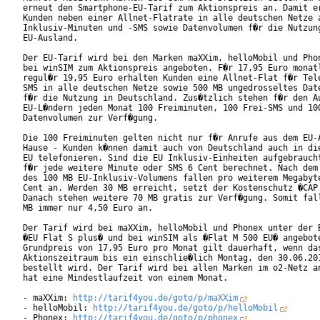
erneut den Smartphone-EU-Tarif zum Aktionspreis an. Damit er
Kunden neben einer Allnet-Flatrate in alle deutschen Netze a
Inklusiv-Minuten und -SMS sowie Datenvolumen f�r die Nutzung
EU-Ausland.

Der EU-Tarif wird bei den Marken maXXim, helloMobil und Phon
bei winSIM zum Aktionspreis angeboten. F�r 17,95 Euro monatl
regul�r 19,95 Euro erhalten Kunden eine Allnet-Flat f�r Tele
SMS in alle deutschen Netze sowie 500 MB ungedrosseltes Date
f�r die Nutzung in Deutschland. Zus�tzlich stehen f�r den Au
EU-L�ndern jeden Monat 100 Freiminuten, 100 Frei-SMS und 100
Datenvolumen zur Verf�gung.

Die 100 Freiminuten gelten nicht nur f�r Anrufe aus dem EU-A
Hause - Kunden k�nnen damit auch von Deutschland auch in die
EU telefonieren. Sind die EU Inklusiv-Einheiten aufgebraucht
f�r jede weitere Minute oder SMS 6 Cent berechnet. Nach dem 
des 100 MB EU-Inklusiv-Volumens fallen pro weiterem Megabyte
Cent an. Werden 30 MB erreicht, setzt der Kostenschutz �CAP 
Danach stehen weitere 70 MB gratis zur Verf�gung. Somit fall
MB immer nur 4,50 Euro an.

Der Tarif wird bei maXXim, helloMobil und Phonex unter der B
�EU Flat S plus� und bei winSIM als �Flat M 500 EU� angebote
Grundpreis von 17,95 Euro pro Monat gilt dauerhaft, wenn das
Aktionszeitraum bis ein einschlie�lich Montag, den 30.06.201
bestellt wird. Der Tarif wird bei allen Marken im o2-Netz an
hat eine Mindestlaufzeit von einem Monat.

- maXXim: 
http://tarif4you.de/goto/p/maXXim
- helloMobil: 
http://tarif4you.de/goto/p/helloMobil
- Phonex: 
http://tarif4you.de/goto/p/phonex