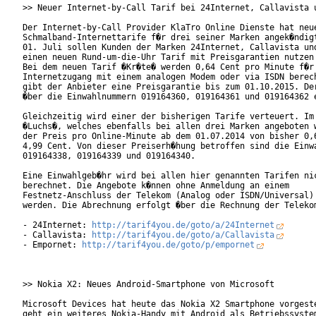
>> Neuer Internet-by-Call Tarif bei 24Internet, Callavista u
Der Internet-by-Call Provider KlaTro Online Dienste hat neue
Schmalband-Internettarife f�r drei seiner Marken angek�ndigt
01. Juli sollen Kunden der Marken 24Internet, Callavista und
einen neuen Rund-um-die-Uhr Tarif mit Preisgarantien nutzen 
Bei dem neuen Tarif �Kr�te� werden 0,64 Cent pro Minute f�r 
Internetzugang mit einem analogen Modem oder via ISDN berech
gibt der Anbieter eine Preisgarantie bis zum 01.10.2015. Der
�ber die Einwahlnummern 019164360, 019164361 und 019164362 e
Gleichzeitig wird einer der bisherigen Tarife verteuert. Im 
�Luchs�, welches ebenfalls bei allen drei Marken angeboten w
der Preis pro Online-Minute ab dem 01.07.2014 von bisher 0,6
4,99 Cent. Von dieser Preiserh�hung betroffen sind die Einwa
019164338, 019164339 und 019164340.

Eine Einwahlgeb�hr wird bei allen hier genannten Tarifen nic
berechnet. Die Angebote k�nnen ohne Anmeldung an einem

Festnetz-Anschluss der Telekom (Analog oder ISDN/Universal) 
werden. Die Abrechnung erfolgt �ber die Rechnung der Telekom
- 24Internet: 
http://tarif4you.de/goto/a/24Internet
- Callavista: 
http://tarif4you.de/goto/a/Callavista
- Empornet: 
http://tarif4you.de/goto/p/empornet
>> Nokia X2: Neues Android-Smartphone von Microsoft

Microsoft Devices hat heute das Nokia X2 Smartphone vorgeste
geht ein weiteres Nokia-Handy mit Android als Betriebssystem