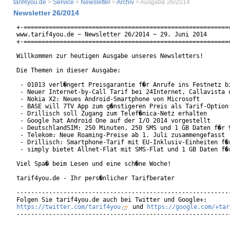
tarif4you.de
>
Service
>
Newsletter
>
Archiv
> Ausgabe 26/2014
Newsletter 26/2014
+-==========================================================
www.tarif4you.de ~ Newsletter 26/2014 ~ 29. Juni 2014

+-==========================================================
Willkommen zur heutigen Ausgabe unseres Newsletters!

Die Themen in dieser Ausgabe:

 - 01013 verl�ngert Preisgarantie f�r Anrufe ins Festnetz bi
 - Neuer Internet-by-Call Tarif bei 24Internet, Callavista u
 - Nokia X2: Neues Android-Smartphone von Microsoft

 - BASE will 7TV App zum g�nstigeren Preis als Tarif-Option 
 - Drillisch soll Zugang zum Telef�nica-Netz erhalten

 - Google hat Android One auf der I/O 2014 vorgestellt

 - DeutschlandSIM: 250 Minuten, 250 SMS und 1 GB Daten f�r 9
 - Telekom: Neue Roaming-Preise ab 1. Juli zusammengefasst

 - Drillisch: Smartphone-Tarif mit EU-Inklusiv-Einheiten f�r
 - simply bietet Allnet-Flat mit SMS-Flat und 1 GB Daten f�r
Viel Spa� beim Lesen und eine sch�ne Woche!

tarif4you.de - Ihr pers�nlicher Tarifberater

------------------------------------------------------------
https://twitter.com/tarif4you
 und 
https://google.com/+tar
------------------------------------------------------------