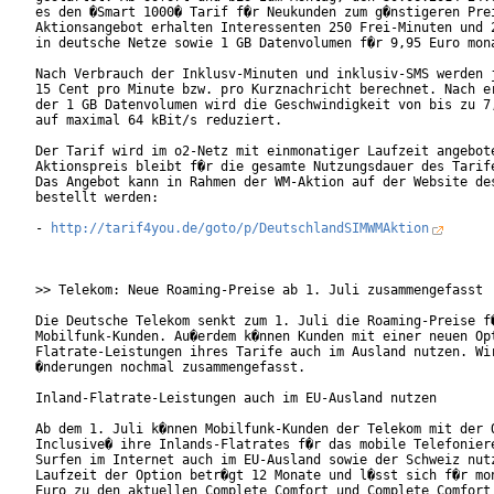
es den �Smart 1000� Tarif f�r Neukunden zum g�nstigeren Prei
Aktionsangebot erhalten Interessenten 250 Frei-Minuten und 2
in deutsche Netze sowie 1 GB Datenvolumen f�r 9,95 Euro mona
Nach Verbrauch der Inklusv-Minuten und inklusiv-SMS werden j
15 Cent pro Minute bzw. pro Kurznachricht berechnet. Nach er
der 1 GB Datenvolumen wird die Geschwindigkeit von bis zu 7,
auf maximal 64 kBit/s reduziert.

Der Tarif wird im o2-Netz mit einmonatiger Laufzeit angebote
Aktionspreis bleibt f�r die gesamte Nutzungsdauer des Tarife
Das Angebot kann in Rahmen der WM-Aktion auf der Website des
bestellt werden:

- 
http://tarif4you.de/goto/p/DeutschlandSIMWMAktion
>> Telekom: Neue Roaming-Preise ab 1. Juli zusammengefasst

Die Deutsche Telekom senkt zum 1. Juli die Roaming-Preise f�
Mobilfunk-Kunden. Au�erdem k�nnen Kunden mit einer neuen Opt
Flatrate-Leistungen ihres Tarife auch im Ausland nutzen. Wir
�nderungen nochmal zusammengefasst.

Inland-Flatrate-Leistungen auch im EU-Ausland nutzen

Ab dem 1. Juli k�nnen Mobilfunk-Kunden der Telekom mit der O
Inclusive� ihre Inlands-Flatrates f�r das mobile Telefoniere
Surfen im Internet auch im EU-Ausland sowie der Schweiz nutz
Laufzeit der Option betr�gt 12 Monate und l�sst sich f�r mon
Euro zu den aktuellen Complete Comfort und Complete Comfort 