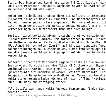
Start. Das Smartphone kommt mit einem 4,3-Zoll Display, eine
Dual-Core-Prozessor und austauschbaren Covern im zweiten Hal
in Deutschland auf den Markt.

Neben der Technik ist insbesondere die Software interessant,
Microsoft im neuen Nokia X2 einsetzt. Das Betriebssystem bas
Android, wurde jedoch stark angepasst. Der Hersteller sprich
einer neuen Generation der Nokia X Softwareplattform 2.0, we
Verbesserungen der Nutzeroberfl�che mit sich bringt.

Besitzer eines Nokia X2 k�nnen zwischen drei verschiedenen

Bildschirmvarianten w�hlen: Dem farbenfrohen �Home�-Bildschi
der Gr��e anpassbaren Kacheln, �hnlich Windows Phone Oberfl�
�Fastlane� f�r schnellen Zugriff auf k�rzlich genutzte Apps 
Kalendereintr�gen sowie einer neuen, Lumia-�hnlichen App-Lis
aus die jeweils wichtigsten Apps ganz auf den Startbildschir
werden k�nnen.

Weiterhin integriert Microsoft eigene Dienste in die Nokia X
Smartphones. So sollen auf dem Nokia X2 Outlook.com, Skype u
vorinstalliert werden. Smartphone-Nutzer sollen zudem 15 GB

Speicherplatz auf OneDrive bekommen. Weitere Microsoft-Diens
Beispiel die Bing-Suche sowie OneNote und Yammer sollen die 
Nokia Store herunterladen k�nnen. F�r die (Offline-)Navigati
auch HERE Maps zur Verf�gung stehen.

Alle Details zum neuen Nokia-Android-Smartphone finden Sie a
http://www.tarif4you.de/news/n18258.html