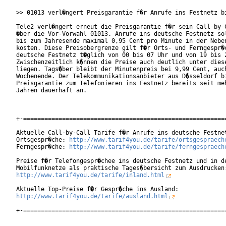
>> 01013 verl�ngert Preisgarantie f�r Anrufe ins Festnetz bi
Tele2 verl�ngert erneut die Preisgarantie f�r sein Call-by-C
�ber die Vor-Vorwahl 01013. Anrufe ins deutsche Festnetz sol
bis zum Jahresende maximal 0,95 Cent pro Minute in der Neben
kosten. Diese Preisobergrenze gilt f�r Orts- und Ferngespr�c
deutsche Festnetz t�glich von 00 bis 07 Uhr und von 19 bis 2
Zwischenzeitlich k�nnen die Preise auch deutlich unter diese
liegen. Tags�ber bleibt der Minutenpreis bei 9,99 Cent, auch
Wochenende. Der Telekommunikationsanbieter aus D�sseldorf bi
Preisgarantie zum Telefonieren ins Festnetz bereits seit meh
Jahren dauerhaft an.

+-==========================================================
Aktuelle Call-by-Call Tarife f�r Anrufe ins deutsche Festnet
Ortsgespr�che: 
http://www.tarif4you.de/tarife/ortsgespraech
Ferngespr�che: 
http://www.tarif4you.de/tarife/ferngespraech
Preise f�r Telefongespr�chee ins deutsche Festnetz und in de
http://www.tarif4you.de/tarife/inland.html
http://www.tarif4you.de/tarife/ausland.html
+-==========================================================