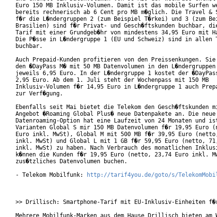
Euro 150 MB Inklusiv-Volumen. Damit ist das mobile Surfen we
bereits rechnerisch ab 6 Cent pro MB m�glich. Die Travel & S
f�r die L�ndergruppen 2 (zum Beispiel T�rkei) und 3 (zum Bei
Brasilien) sind f�r Privat- und Gesch�ftskunden buchbar, die
Tarif mit einer Grundgeb�hr von mindestens 34,95 Euro mit Ha
Die P�sse in L�ndergruppe 1 (EU und Schweiz) sind in allen T
buchbar.

Auch Prepaid-Kunden profitieren von den Preissenkungen. Sie 
den �DayPass M� mit 50 MB Datenvolumen in den L�ndergruppen 
jeweils 6,95 Euro. In der L�ndergruppe 1 kostet der �DayPass
2,95 Euro. Ab dem 1. Juli steht der Wochenpass mit 150 MB

Inklusiv-Volumen f�r 14,95 Euro in L�ndergruppe 1 auch Prepa
zur Verf�gung.

Ebenfalls seit Mai bietet die Telekom den Gesch�ftskunden mi
Angebot �Roaming Global Plus� neue Datenpakete an. Die neue

Datenroaming-Option hat eine Laufzeit von 24 Monaten und ist
Varianten Global S mir 150 MB Datenvolumen f�r 19,95 Euro (n
Euro inkl. MwSt), Global M mit 500 MB f�r 39,95 Euro (netto,
inkl. MwSt) und Global L mit 1 GB f�r 59,95 Euro (netto, 71,
inkl. MwSt) zu haben. Nach Verbrauch des monatlichen Inklusi
k�nnen die Kunden f�r 19,95 Euro (netto, 23,74 Euro inkl. Mw
zus�tzliches Datenvolumen buchen.

- Telekom Mobilfunk: 
http://tarif4you.de/goto/s/TelekomMobi
>> Drillisch: Smartphone-Tarif mit EU-Inklusiv-Einheiten f�r
Mehrere Mobilfunk-Marken aus dem Hause Drillisch bieten am W