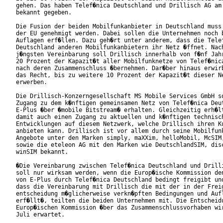
gehen. Das haben Telef�nica Deutschland und Drillisch AG am 
bekannt gegeben. 

Die Fusion der beiden Mobilfunkanbieter in Deutschland muss 
der EU genehmigt werden. Dabei sollen die Unternehmen noch b
Auflagen erf�llen. Dazu geh�rt unter anderem, dass die Telef
Deutschland anderen Mobilfunkanbietern ihr Netz �ffnet. Nach
j�ngsten Vereinbarung soll Drillisch innerhalb von f�nf Jahr
20 Prozent der Kapazit�t aller Mobilfunknetze von Telef�nica
nach deren Zusammenschluss �bernehmen. Dar�ber hinaus erwirb
das Recht, bis zu weitere 10 Prozent der Kapazit�t dieser Ne
erwerben.

Die Drillisch-Konzerngesellschaft MS Mobile Services GmbH so
Zugang zu dem k�nftigen gemeinsamen Netz von Telef�nica Deut
E-Plus �ber �mobile Bitstream� erhalten. Gleichzeitig erh�lt
damit auch einen Zugang zu aktuellen und k�nftigen technisch
Entwicklungen auf diesem Netzwerk, welche Drillisch ihren Ku
anbieten kann. Drillisch ist vor allem durch seine Mobilfunk
Angebote unter den Marken simply, maXXim, helloMobil, McSIM,
sowie die eteleon AG mit den Marken wie DeutschlandSIM, disc
winSIM bekannt.

�Die Vereinbarung zwischen Telef�nica Deutschland und Drilli
soll nur wirksam werden, wenn die Europ�ische Kommission den
von E-Plus durch Telef�nica Deutschland bedingt freigibt und
dass die Vereinbarung mit Drillisch die mit der in der Freig
entscheidung m�glicherweise verkn�pften Bedingungen und Aufl
erf�llt�, teilten die beiden Unternehmen mit. Die Entscheidu
Europ�ischen Kommission �ber das Zusammenschlussvorhaben wir
Juli erwartet.
