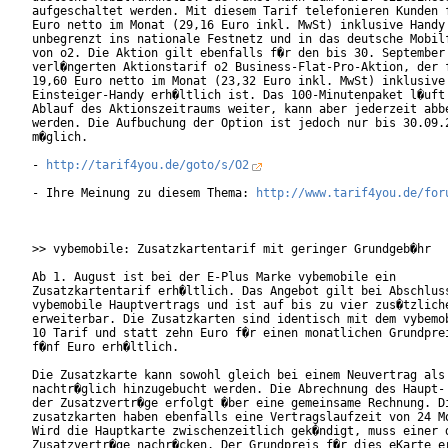
aufgeschaltet werden. Mit diesem Tarif telefonieren Kunden f
Euro netto im Monat (29,16 Euro inkl. MwSt) inklusive Handy

unbegrenzt ins nationale Festnetz und in das deutsche Mobilf
von o2. Die Aktion gilt ebenfalls f�r den bis 30. September

verl�ngerten Aktionstarif o2 Business-Flat-Pro-Aktion, der f
19,60 Euro netto im Monat (23,32 Euro inkl. MwSt) inklusive 
Einsteiger-Handy erh�ltlich ist. Das 100-Minutenpaket l�uft 
Ablauf des Aktionszeitraums weiter, kann aber jederzeit abbe
werden. Die Aufbuchung der Option ist jedoch nur bis 30.09.2
m�glich. 

- 
http://tarif4you.de/goto/s/O2
- Ihre Meinung zu diesem Thema: 
http://www.tarif4you.de/for
>> vybemobile: Zusatzkartentarif mit geringer Grundgeb�hr

Ab 1. August ist bei der E-Plus Marke vybemobile ein

Zusatzkartentarif erh�ltlich. Das Angebot gilt bei Abschluss
vybemobile Hauptvertrags und ist auf bis zu vier zus�tzliche
erweiterbar. Die Zusatzkarten sind identisch mit dem vybemob
10 Tarif und statt zehn Euro f�r einen monatlichen Grundprei
f�nf Euro erh�ltlich.     

Die Zusatzkarte kann sowohl gleich bei einem Neuvertrag als 
nachtr�glich hinzugebucht werden. Die Abrechnung des Haupt- 
der Zusatzvertr�ge erfolgt �ber eine gemeinsame Rechnung. Di
zusatzkarten haben ebenfalls eine Vertragslaufzeit von 24 Mo
Wird die Hauptkarte zwischenzeitlich gek�ndigt, muss einer d
Zusatzvertr�ge nachr�cken. Der Grundpreis f�r dies eKarte er