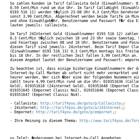
So zahlen Kunden im Tarif Callavista Gold (Einwahlnummer: 01
0,59 Cent/Min rund um die Uhr. Im Tarif CallaNight (Einwahln
0193 516 11) werden t�glich 23-08 Uhr 0,3 Cent/Min berehcnet
sonst 3,99 Cent/Min. Abgerechnet werden beide Tarife im Minu
und ohne Einwahlgeb�hr. Benutzername und Passwort f�r die Ei
lauten jeweils: callavista. 

Im Tarif 24Internet Gold (Einwahlnummer 0193 516 12) zahlen 
0,3 Cent/Min t�glich zwischen 18 und 23 Uhr sowie Samstag, S
und Feiertags zwischen 08 und 18 Uhr. Benutzername und Passw
diesen Tarif sind jeweils: 24internet. Beim Tarif Empor Clas
(Einwahlnummer 0193 516 13) 0,3 Cent/Min montags bis freitag
bis 18 Uhr. In der restlichen Zeit fallen 3,99 Cent/Min an. 
diesem Angebot lautet der Benutzername und Passwort: emporne
Zu beachten ist, dass einige bisherige Einwahlnummern der dr
Internet-by-Call Marken ab sofort nicht mehr vermarktet und 
teurer werden. Wer sich �ber eine der folgenden Nunmmern ein
zahlt teure 4,99 Cent/Min rund um die Uhr: 019351636 (Callav
Gold), 019351618 (24internet Gold), 019351648 (Empornet Clas
019351645 (Empornet Classic No2), 019351646 (Empornet Classi
019351647 (Empornet Classic No4).      

- Callavista: 
http://tarif4you.de/goto/p/Callavista
- 24internet: 
http://tarif4you.de/goto/a/24Internet
- Empornet: 
http://tarif4you.de/goto/p/empornet
- Ihre Meinung zu diesem Thema: 
http://www.tarif4you.de/for
>> Tele2: �nderungen bei Internet-by-Call Angeboten
