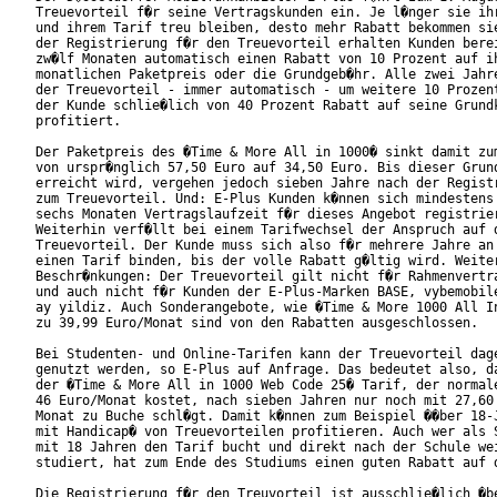
Treuevorteil f�r seine Vertragskunden ein. Je l�nger sie ihr
und ihrem Tarif treu bleiben, desto mehr Rabatt bekommen sie
der Registrierung f�r den Treuevorteil erhalten Kunden berei
zw�lf Monaten automatisch einen Rabatt von 10 Prozent auf ih
monatlichen Paketpreis oder die Grundgeb�hr. Alle zwei Jahre
der Treuevorteil - immer automatisch - um weitere 10 Prozent
der Kunde schlie�lich von 40 Prozent Rabatt auf seine Grundk
profitiert.        

Der Paketpreis des �Time & More All in 1000� sinkt damit zum
von urspr�nglich 57,50 Euro auf 34,50 Euro. Bis dieser Grund
erreicht wird, vergehen jedoch sieben Jahre nach der Registr
zum Treuevorteil. Und: E-Plus Kunden k�nnen sich mindestens 
sechs Monaten Vertragslaufzeit f�r dieses Angebot registrier
Weiterhin verf�llt bei einem Tarifwechsel der Anspruch auf d
Treuevorteil. Der Kunde muss sich also f�r mehrere Jahre an

einen Tarif binden, bis der volle Rabatt g�ltig wird. Weiter
Beschr�nkungen: Der Treuevorteil gilt nicht f�r Rahmenvertra
und auch nicht f�r Kunden der E-Plus-Marken BASE, vybemobile
ay yildiz. Auch Sonderangebote, wie �Time & More 1000 All In
zu 39,99 Euro/Monat sind von den Rabatten ausgeschlossen.

Bei Studenten- und Online-Tarifen kann der Treuevorteil dage
genutzt werden, so E-Plus auf Anfrage. Das bedeutet also, da
der �Time & More All in 1000 Web Code 25� Tarif, der normale
46 Euro/Monat kostet, nach sieben Jahren nur noch mit 27,60 
Monat zu Buche schl�gt. Damit k�nnen zum Beispiel ��ber 18-J
mit Handicap� von Treuevorteilen profitieren. Auch wer als S
mit 18 Jahren den Tarif bucht und direkt nach der Schule wei
studiert, hat zum Ende des Studiums einen guten Rabatt auf d
Die Registrierung f�r den Treuvorteil ist ausschlie�lich �be