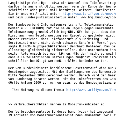
Langfristige Vertr�ge - etwa ein Wechsel des Telefonvertrags
dar�ber hinaus erst g�ltig werden, wenn der Kunde den Wechse
schriftlich oder per E-Mail best�tigt. Weitere Einzelheiten 
Sie in unserem Artikel unter: 
http://www.tarif4you.de/news/
und beim Bundesjustizministerium unter: www.bmj.bund.de/cold
Der Bundesverband Informationswirtschaft, Telekommunikation 
Medien e.V. (BITKOM) hat die neuen Regeln gegen unerlaubte

Telefonwerbung grunds�tzlich begr��t. �Es ist gut, dass dem

Missbrauch von Telefonwerbung ein Riegel vorgeschoben wird. 
m�ssen erreichen, dass Telefonanrufe als Marketing- und

Serviceinstrument nicht durch schwarze Schafe in Verruf gera
sagte BITKOM-Hauptgesch�ftsf�hrer Bernhard Rohleder. Das Ges
allerdings gleichzeitig sicherstellen, dass Unternehmen ihre
weiter telefonisch betreuen k�nnen. �Es darf nicht so weit k
dass alle telefonischen Bestellungen zun�chst unwirksam sind
schriftlich best�tigt werden�, erkl�rt Rohleder weiter.     
Der vom Bundeskabinett beschlossene Gesetzentwurf wird nun d
Gesetzgeber zugeleitet. Mit der Stellungnahme des Bundesrate
Mitte September 2008 gerechnet werden. Danach wird der Geset
vom Bundestag beraten werden. Mit dem Inkrafttreten des Gese
d�rfte Anfang 2009 zu rechnen sein, so das Bundesjustizminis
- Ihre Meinung zu diesem Thema: 
http://www.tarif4you.de/for
>> Verbrauchersch�tzer mahnen 19 Mobilfunkanbieter ab

Der Verbraucherzentrale Bundesverband (vzbv) hat insgesamt

19 Anbieter von Mobilfunkdienstleistungen abgemahnt, weil si