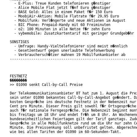
  - E-Plus: Treue Kunden telefonieren g�nstiger

  - Alice Mobile Flat jetzt f�nf Euro g�nstiger

  - BASE Gold: Alles in einem Paket f�r 150 Euro

  - MoobiAir-Aktion: Mobile Flatrate f�r 29,95 Euro

  - Mobilfunk: Verl�ngerte und neue Aktionen im August

  - BIC Phone: Prepaid-Handy mit 60 Freiminuten

  - o2: 100 Minuten in alle Netze f�r zehn Euro

  - vybemobile: Zusatzkartentarif mit geringer Grundgeb�hr

SONSTIGES

  - Umfrage: Handy-Vieltelefonierer sind meist m�nnlich

  - Gesetzentwurf gegen unerlaubte Telefonwerbung

  - Verbrauchersch�tzer mahnen 19 Mobilfunkanbieter ab

------------------------------------------------------------
FESTNETZ

��������

>> 01090 senkt Call-by-Call Preise

Der Telekommunikationsanbieter BT hat zum 1. August die Prei
sein unter 01090 bekanntes Call-by-Call-Angebot ge�ndert. Da
kosten Gespr�che ins deutsche Festnetz in der Nebenzeit nur 
Cent pro Minute. Dieser Preis gilt sowohl f�r Ortsgespr�che 
auch f�r nationale Ferngespr�che. Die Nebenzeit beginnt mont
bis freitags um 18 Uhr und endet fr�h um 8 Uhr. An Wochenend
bundeseinheitlichen Feiertagen gilt der Tarif ganztags. Zude
Gespr�che in alle Mobilfunknetze rund um die Uhr nur zehn Ce
Minute. Die Preissenkung soll unbefristet gelten. Abgerechne
wie bei allen Tarifen der 01090 im 60-Sekunden-Takt.
