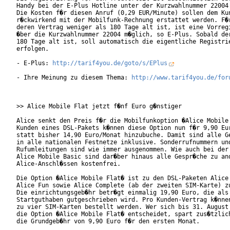
Handy bei der E-Plus Hotline unter der Kurzwahlnummer 22004 
Die Kosten f�r diesen Anruf (0,29 EUR/Minute) sollen dem Kun
r�ckwirkend mit der Mobilfunk-Rechnung erstattet werden. F�r
deren Vertrag weniger als 180 Tage alt ist, ist eine Vorregi
�ber die Kurzwahlnummer 22004 m�glich, so E-Plus. Sobald der
180 Tage alt ist, soll automatisch die eigentliche Registrie
erfolgen.       

- E-Plus: 
http://tarif4you.de/goto/s/EPlus
- Ihre Meinung zu diesem Thema: 
http://www.tarif4you.de/for
>> Alice Mobile Flat jetzt f�nf Euro g�nstiger

Alice senkt den Preis f�r die Mobilfunkoption �Alice Mobile 
Kunden eines DSL-Pakets k�nnen diese Option nun f�r 9,90 Eur
statt bisher 14,90 Euro/Monat hinzubuche. Damit sind alle Ge
in alle nationalen Festnetze inklusive. Sonderrufnummern und
Rufumleitungen sind wie immer ausgenommen. Wie auch bei der 
Alice Mobile Basic sind dar�ber hinaus alle Gespr�che zu and
Alice-Anschl�ssen kostenfrei.      

Die Option �Alice Mobile Flat� ist zu den DSL-Paketen Alice 
Alice Fun sowie Alice Complete (ab der zweiten SIM-Karte) zu
Die einrichtungsgeb�hr betr�gt einmalig 19,90 Euro, die als

Startguthaben gutgeschrieben wird. Pro Kunden-Vertrag k�nnen
zu vier SIM-Karten bestellt werden. Wer sich bis 31. August 
die Option �Alice Mobile Flat� entscheidet, spart zus�tzlich
die Grundgeb�hr von 9,90 Euro f�r den ersten Monat.
