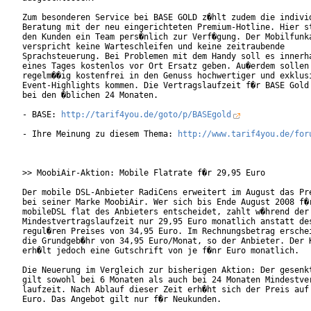
Zum besonderen Service bei BASE GOLD z�hlt zudem die individ
Beratung mit der neu eingerichteten Premium-Hotline. Hier st
den Kunden ein Team pers�nlich zur Verf�gung. Der Mobilfunka
verspricht keine Warteschleifen und keine zeitraubende

Sprachsteuerung. Bei Problemen mit dem Handy soll es innerha
eines Tages kostenlos vor Ort Ersatz geben. Au�erdem sollen 
regelm��ig kostenfrei in den Genuss hochwertiger und exklusi
Event-Highlights kommen. Die Vertragslaufzeit f�r BASE Gold 
bei den �blichen 24 Monaten.

- BASE: 
http://tarif4you.de/goto/p/BASEgold
- Ihre Meinung zu diesem Thema: 
http://www.tarif4you.de/for
>> MoobiAir-Aktion: Mobile Flatrate f�r 29,95 Euro

Der mobile DSL-Anbieter RadiCens erweitert im August das Pre
bei seiner Marke MoobiAir. Wer sich bis Ende August 2008 f�r
mobileDSL flat des Anbieters entscheidet, zahlt w�hrend der

Mindestvertragslaufzeit nur 29,95 Euro monatlich anstatt des
regul�ren Preises von 34,95 Euro. Im Rechnungsbetrag erschei
die Grundgeb�hr von 34,95 Euro/Monat, so der Anbieter. Der K
erh�lt jedoch eine Gutschrift von je f�nr Euro monatlich.

Die Neuerung im Vergleich zur bisherigen Aktion: Der gesenkt
gilt sowohl bei 6 Monaten als auch bei 24 Monaten Mindestver
laufzeit. Nach Ablauf dieser Zeit erh�ht sich der Preis auf 
Euro. Das Angebot gilt nur f�r Neukunden.
