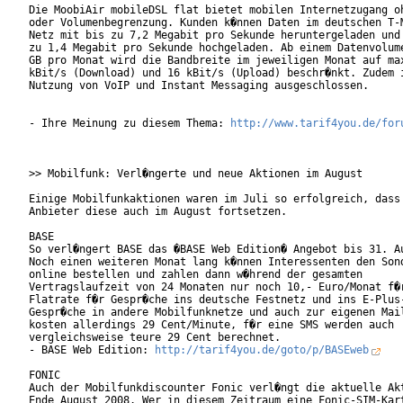
Die MoobiAir mobileDSL flat bietet mobilen Internetzugang oh
oder Volumenbegrenzung. Kunden k�nnen Daten im deutschen T-M
Netz mit bis zu 7,2 Megabit pro Sekunde heruntergeladen und 
zu 1,4 Megabit pro Sekunde hochgeladen. Ab einem Datenvolume
GB pro Monat wird die Bandbreite im jeweiligen Monat auf max
kBit/s (Download) und 16 kBit/s (Upload) beschr�nkt. Zudem i
Nutzung von VoIP und Instant Messaging ausgeschlossen.      
- Ihre Meinung zu diesem Thema: 
http://www.tarif4you.de/for
>> Mobilfunk: Verl�ngerte und neue Aktionen im August

Einige Mobilfunkaktionen waren im Juli so erfolgreich, dass 
Anbieter diese auch im August fortsetzen.

BASE

So verl�ngert BASE das �BASE Web Edition� Angebot bis 31. Au
Noch einen weiteren Monat lang k�nnen Interessenten den Sond
online bestellen und zahlen dann w�hrend der gesamten

Vertragslaufzeit von 24 Monaten nur noch 10,- Euro/Monat f�r
Flatrate f�r Gespr�che ins deutsche Festnetz und ins E-Plus-
Gespr�che in andere Mobilfunknetze und auch zur eigenen Mail
kosten allerdings 29 Cent/Minute, f�r eine SMS werden auch

vergleichsweise teure 29 Cent berechnet. 

- BASE Web Edition: 
http://tarif4you.de/goto/p/BASEweb
FONIC

Auch der Mobilfunkdiscounter Fonic verl�ngt die aktuelle Akt
Ende August 2008. Wer in diesem Zeitraum eine Fonic-SIM-Kart