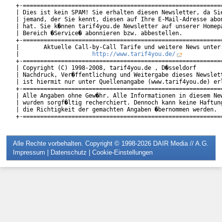
+-==========================================================
| Dies ist kein SPAM! Sie erhalten diesen Newsletter, da Sie
| jemand, der Sie kennt, diesen auf Ihre E-Mail-Adresse abon
| hat. Sie k�nnen tarif4you.de Newsletter auf unserer Homepa
| Bereich �Service� abonnieren bzw. abbestellen.            
+-==========================================================
|       Aktuelle Call-by-Call Tarife und weitere News unter:
|                     
http://www.tarif4you.de/
           
+-==========================================================
| Copyright (C) 1998-2008, tarif4you.de , D�sseldorf        
| Nachdruck, Ver�ffentlichung und Weitergabe dieses Newslett
| ist hiermit nur unter Quellenangabe (www.tarif4you.de) erl
+-==========================================================
| Alle Angaben ohne Gew�hr. Alle Informationen in diesem New
| wurden sorgf�ltig recherchiert. Dennoch kann keine Haftung
| die Richtigkeit der gemachten Angaben �bernommen werden.  
Alle Rechte vorbehalten. Copyright © 1998-2026
DAIR Media // A.G.
Impressum
|
Datenschutz
|
Cookie-Einstellungen