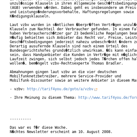
unzul�ssige Klauseln in ihren Allgemeine Gesch�ftsbedingunge
(AGB) verwenden w�rden. Dabei geht es insbesondere um Preis-
und Leistungs�nderungsvorbehalte, Haftungsregelungen sowie

K�ndigungsklauseln.     

Laut vzbv wurden in s�mtlichen �berpr�ften Vertr�gen unzul�s
Klauseln zum Nachteil der Verbraucher gefunden. In einem Fal
haben Verbrauchersch�tzer gar 23 bedenkliche Regelungen bean
H�ufig behielten sich Anbieter das Recht vor, Preise, Leistu
Gesch�ftsbedingungen jederzeit nahezu unbeschr�nkt �ndern zu
Derartig ausufernde Klauseln sind nach einem Urteil des

Bundesgerichtshofes grunds�tzlich unwirksam. �Es kann einfac
sein, dass Handyanbieter die Kunden in Vertr�ge mit m�glichs
Laufzeit zwingen, sich selbst jedoch jedes T�rchen offen hal
wollen�, bem�ngelt vzbv-Rechtsexperte Thomas Bradler.       
Abmahnungen gingen laut vzbv an die vier deutschen

Mobilfunknetzbetreiber, mehrere Service-Provider und

Mobilfunk-Discounter sowie an weitere Anbieter in diesem Mar
- vzbv: 
http://tarif4you.de/goto/a/vzbv
- Ihre Meinung zu diesem Thema: 
http://www.tarif4you.de/for
----------

Das war es f�r diese Woche.

N�chtes Newsletter erscheint am 10. August 2008.
