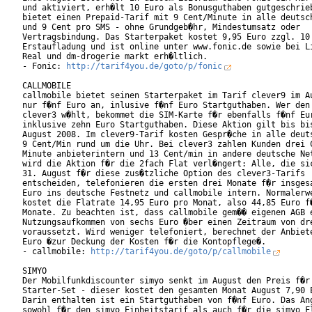
und aktiviert, erh�lt 10 Euro als Bonusguthaben gutgeschrieb
bietet einen Prepaid-Tarif mit 9 Cent/Minute in alle deutsch
und 9 Cent pro SMS - ohne Grundgeb�hr, Mindestumsatz oder

Vertragsbindung. Das Starterpaket kostet 9,95 Euro zzgl. 10 
Erstaufladung und ist online unter www.fonic.de sowie bei Li
Real und dm-drogerie markt erh�ltlich.

- Fonic: 
http://tarif4you.de/goto/p/fonic
CALLMOBILE

callmobile bietet seinen Starterpaket im Tarif clever9 im Au
nur f�nf Euro an, inlusive f�nf Euro Startguthaben. Wer den 
clever3 w�hlt, bekommet die SIM-Karte f�r ebenfalls f�nf Eur
inklusive zehn Euro Startguthaben. Diese Aktion gilt bis bis
August 2008. Im clever9-Tarif kosten Gespr�che in alle deuts
9 Cent/Min rund um die Uhr. Bei clever3 zahlen Kunden drei C
Minute anbieterintern und 13 Cent/min in andere deutsche Net
wird die Aktion f�r die 2fach Flat verl�ngert: Alle, die sic
31. August f�r diese zus�tzliche Option des clever3-Tarifs

entscheiden, telefonieren die ersten drei Monate f�r insgesa
Euro ins deutsche Festnetz und callmobile intern. Normalerwe
kostet die Flatrate 14,95 Euro pro Monat, also 44,85 Euro f�
Monate. Zu beachten ist, dass callmobile gem�� eigenen AGB e
Nutzungsaufkommen von sechs Euro �ber einen Zeitraum von dre
voraussetzt. Wird weniger telefoniert, berechnet der Anbiete
Euro �zur Deckung der Kosten f�r die Kontopflege�.

- callmobile: 
http://tarif4you.de/goto/p/callmobile
SIMYO

Der Mobilfunkdiscounter simyo senkt im August den Preis f�r 
Starter-Set - dieser kostet den gesamten Monat August 7,90 E
Darin enthalten ist ein Startguthaben von f�nf Euro. Das Ang
sowohl f�r den simyo Einheitstarif als auch f�r die simyo Fl