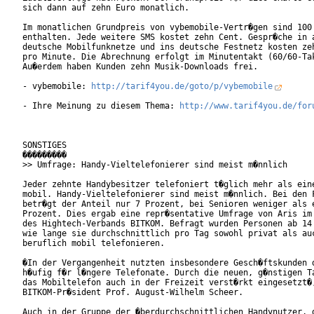
sich dann auf zehn Euro monatlich.

Im monatlichen Grundpreis von vybemobile-Vertr�gen sind 100 
enthalten. Jede weitere SMS kostet zehn Cent. Gespr�che in a
deutsche Mobilfunknetze und ins deutsche Festnetz kosten zeh
pro Minute. Die Abrechnung erfolgt im Minutentakt (60/60-Tak
Au�erdem haben Kunden zehn Musik-Downloads frei.    

- vybemobile: 
http://tarif4you.de/goto/p/vybemobile
- Ihre Meinung zu diesem Thema: 
http://www.tarif4you.de/for
SONSTIGES

���������

>> Umfrage: Handy-Vieltelefonierer sind meist m�nnlich

Jeder zehnte Handybesitzer telefoniert t�glich mehr als eine
mobil. Handy-Vieltelefonierer sind meist m�nnlich. Bei den F
betr�gt der Anteil nur 7 Prozent, bei Senioren weniger als e
Prozent. Dies ergab eine repr�sentative Umfrage von Aris im 
des Hightech-Verbands BITKOM. Befragt wurden Personen ab 14 
wie lange sie durchschnittlich pro Tag sowohl privat als auc
beruflich mobil telefonieren.      

�In der Vergangenheit nutzten insbesondere Gesch�ftskunden d
h�ufig f�r l�ngere Telefonate. Durch die neuen, g�nstigen Ta
das Mobiltelefon auch in der Freizeit verst�rkt eingesetzt�,
BITKOM-Pr�sident Prof. August-Wilhelm Scheer.

Auch in der Gruppe der �berdurchschnittlichen Handynutzer, d