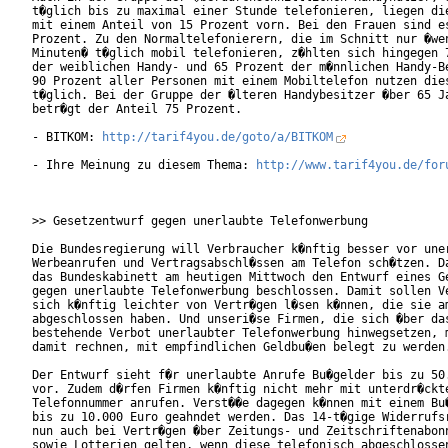
t�glich bis zu maximal einer Stunde telefonieren, liegen die
mit einem Anteil von 15 Prozent vorn. Bei den Frauen sind es
Prozent. Zu den Normaltelefonierern, die im Schnitt nur �wen
Minuten� t�glich mobil telefonieren, z�hlten sich hingegen 7
der weiblichen Handy- und 65 Prozent der m�nnlichen Handy-Be
90 Prozent aller Personen mit einem Mobiltelefon nutzen dies
t�glich. Bei der Gruppe der �lteren Handybesitzer �ber 65 Ja
betr�gt der Anteil 75 Prozent.        

- BITKOM: 
http://tarif4you.de/goto/a/BITKOM
- Ihre Meinung zu diesem Thema: 
http://www.tarif4you.de/for
>> Gesetzentwurf gegen unerlaubte Telefonwerbung

Die Bundesregierung will Verbraucher k�nftig besser vor uner
Werbeanrufen und Vertragsabschl�ssen am Telefon sch�tzen. Da
das Bundeskabinett am heutigen Mittwoch den Entwurf eines Ge
gegen unerlaubte Telefonwerbung beschlossen. Damit sollen Ve
sich k�nftig leichter von Vertr�gen l�sen k�nnen, die sie am
abgeschlossen haben. Und unseri�se Firmen, die sich �ber das
bestehende Verbot unerlaubter Telefonwerbung hinwegsetzen, m
damit rechnen, mit empfindlichen Geldbu�en belegt zu werden.
Der Entwurf sieht f�r unerlaubte Anrufe Bu�gelder bis zu 50.
vor. Zudem d�rfen Firmen k�nftig nicht mehr mit unterdr�ckte
Telefonnummer anrufen. Verst��e dagegen k�nnen mit einem Bu�
bis zu 10.000 Euro geahndet werden. Das 14-t�gige Widerrufsr
nun auch bei Vertr�gen �ber Zeitungs- und Zeitschriftenabonn
sowie Lotterien gelten, wenn diese telefonisch abgeschlossen