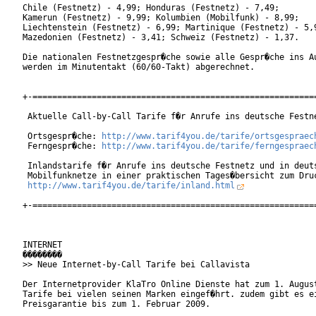
Chile (Festnetz) - 4,99; Honduras (Festnetz) - 7,49;

Kamerun (Festnetz) - 9,99; Kolumbien (Mobilfunk) - 8,99;

Liechtenstein (Festnetz) - 6,99; Martinique (Festnetz) - 5,9
Mazedonien (Festnetz) - 3,41; Schweiz (Festnetz) - 1,37.

Die nationalen Festnetzgespr�che sowie alle Gespr�che ins Au
werden im Minutentakt (60/60-Takt) abgerechnet.

+-==========================================================
 Aktuelle Call-by-Call Tarife f�r Anrufe ins deutsche Festne
 Ortsgespr�che: 
http://www.tarif4you.de/tarife/ortsgespraec
 Ferngespr�che: 
http://www.tarif4you.de/tarife/ferngespraec
 Inlandstarife f�r Anrufe ins deutsche Festnetz und in deuts
 Mobilfunknetze in einer praktischen Tages�bersicht zum Druc
http://www.tarif4you.de/tarife/inland.html
+-==========================================================
INTERNET

��������

>> Neue Internet-by-Call Tarife bei Callavista

Der Internetprovider KlaTro Online Dienste hat zum 1. August
Tarife bei vielen seinen Marken eingef�hrt. zudem gibt es ei
Preisgarantie bis zum 1. Februar 2009.
