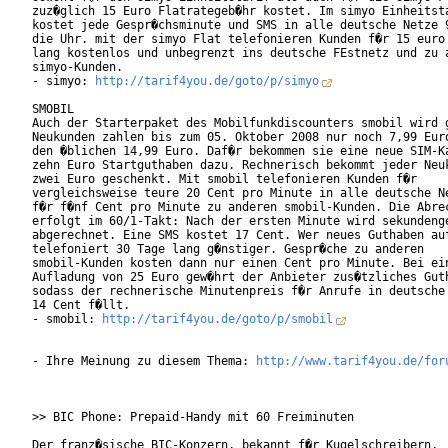
zuz�glich 15 Euro Flatrategeb�hr kostet. Im simyo Einheitsta
kostet jede Gespr�chsminute und SMS in alle deutsche Netze 9
die Uhr. mit der simyo Flat telefonieren Kunden f�r 15 euro 
lang kostenlos und unbegrenzt ins deutsche FEstnetz und zu a
simyo-Kunden.

- simyo: 
http://tarif4you.de/goto/p/simyo
SMOBIL

Auch der Starterpaket des Mobilfunkdiscounters smobil wird g
Neukunden zahlen bis zum 05. Oktober 2008 nur noch 7,99 Euro
den �blichen 14,99 Euro. Daf�r bekommen sie eine neue SIM-Ka
zehn Euro Startguthaben dazu. Rechnerisch bekommt jeder Neuk
zwei Euro geschenkt. Mit smobil telefonieren Kunden f�r

vergleichsweise teure 20 Cent pro Minute in alle deutsche Ne
f�r f�nf Cent pro Minute zu anderen smobil-Kunden. Die Abrec
erfolgt im 60/1-Takt: Nach der ersten Minute wird sekundenge
abgerechnet. Eine SMS kostet 17 Cent. Wer neues Guthaben auf
telefoniert 30 Tage lang g�nstiger. Gespr�che zu anderen

smobil-Kunden kosten dann nur einen Cent pro Minute. Bei ein
Aufladung von 25 Euro gew�hrt der Anbieter zus�tzliches Guth
sodass der rechnerische Minutenpreis f�r Anrufe in deutsche 
14 Cent f�llt. 

- smobil: 
http://tarif4you.de/goto/p/smobil
- Ihre Meinung zu diesem Thema: 
http://www.tarif4you.de/for
>> BIC Phone: Prepaid-Handy mit 60 Freiminuten

Der franz�sische BIC-Konzern, bekannt f�r Kugelschreibern,
