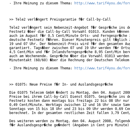
- Ihre Meinung zu diesem Thema: 
http://www.tarif4you.de/for
>> Tele2 verl�ngert Preisgarantie f�r Call-by-Call

Tele2 verl�ngert sein Nebenzeit-Angebot f�r Gespr�che ins de
Festnetz �ber die Call-by-Call Vorwahl 01013. Kunden k�nnen 
auch im August f�r 0,5 Cent/Minute Orts- und Ferngespr�che i
deutsche Festnetz f�hren. Dieser Minutenpreis gilt t�glich z
19 und 07 Uhr. Der Nebenzeit-Preis wird f�r den gesamten Aug
garantiert. Tags�ber zwischen 07 und 19 Uhr werden f�r Ortsg
4,5 Cent/Min und f�r Inlandsferngespr�che 8,95 Cent/Min bere
auch am Wochenende. Gespr�che �ber die Vorwahl 01013 werden 
Minutentakt (60/60) �ber die Rechnung der Deutschen Telekom.
- Ihre Meinung zu diesem Thema: 
http://www.tarif4you.de/for
>> 01075: Neue Preise f�r In- und Auslandsgespr�che

Die 01075 Telecom GmbH �ndert zu Montag, den 04. August 2008
Preise bei ihrem Call-by-Call Dienst 01075. Gespr�che ins de
Festnetz kosten dann montags bis freitags 22 bis 08 Uhr nur 
0,49 Cent/Minute. Werktags zwischen 12 und 16 Uhr sowie Sams
Sonntags von 15 bis 18 Uhr und 23 bis 09 Uhr werden 0,69 Cen
berechnet. In der gesamten restlichen Zeit fallen 3,79 Cent/
Des weiteren werden zu Montag, den 04. August 2008, folgende
f�r Auslandsgespr�che ge�ndert (Angaben in Cent pro Minute):