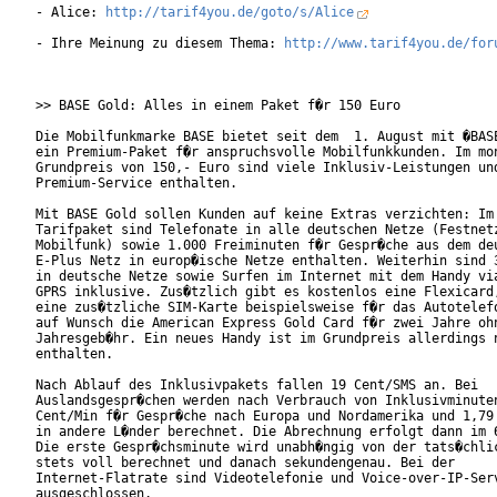
- Alice: 
http://tarif4you.de/goto/s/Alice
- Ihre Meinung zu diesem Thema: 
http://www.tarif4you.de/for
>> BASE Gold: Alles in einem Paket f�r 150 Euro

Die Mobilfunkmarke BASE bietet seit dem  1. August mit �BASE
ein Premium-Paket f�r anspruchsvolle Mobilfunkkunden. Im mon
Grundpreis von 150,- Euro sind viele Inklusiv-Leistungen und
Premium-Service enthalten.   

Mit BASE Gold sollen Kunden auf keine Extras verzichten: Im

Tarifpaket sind Telefonate in alle deutschen Netze (Festnetz
Mobilfunk) sowie 1.000 Freiminuten f�r Gespr�che aus dem deu
E-Plus Netz in europ�ische Netze enthalten. Weiterhin sind 3
in deutsche Netze sowie Surfen im Internet mit dem Handy via
GPRS inklusive. Zus�tzlich gibt es kostenlos eine Flexicard,
eine zus�tzliche SIM-Karte beispielsweise f�r das Autotelefo
auf Wunsch die American Express Gold Card f�r zwei Jahre ohn
Jahresgeb�hr. Ein neues Handy ist im Grundpreis allerdings n
enthalten.         

Nach Ablauf des Inklusivpakets fallen 19 Cent/SMS an. Bei

Auslandsgespr�chen werden nach Verbrauch von Inklusivminuten
Cent/Min f�r Gespr�che nach Europa und Nordamerika und 1,79 
in andere L�nder berechnet. Die Abrechnung erfolgt dann im 6
Die erste Gespr�chsminute wird unabh�ngig von der tats�chlic
stets voll berechnet und danach sekundengenau. Bei der

Internet-Flatrate sind Videotelefonie und Voice-over-IP-Serv
ausgeschlossen.       
