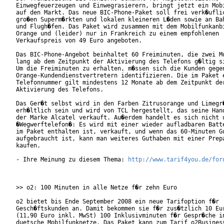
Einwegfeuerzeugen und Einwegrasierern, bringt jetzt ein Mobi
auf den Markt. Das neue BIC-Phone-Paket soll frei verk�uflic
gro�en Superm�rkten und lokalen kleineren L�den sowie an Bah
und Flugh�fen. Das Paket wird zusammen mit dem Mobilfunkanbi
Orange und (leider) nur in Frankreich zu einem empfohlenen

Verkaufspreis von 49 Euro angeboten.      

Das BIC-Phone-Angebot beinhaltet 60 Freiminuten, die zwei Mo
lang ab dem Zeitpunkt der Aktivierung des Telefons g�ltig si
Um die Freiminuten zu erhalten, m�ssen sich die Kunden gegen
Orange-Kundendienstvertretern identifizieren. Die im Paket e
Telefonnummer gilt mindestens 12 Monate ab dem Zeitpunkt der
Aktivierung des Telefons.     

Das Ger�t selbst wird in den Farben Zitrusorange und Limegr�
erh�ltlich sein und wird von TCL hergestellt, das seine Hand
der Marke Alcatel verkauft. Au�erdem handelt es sich nicht u
�Wegwerftelefon�: Es wird mit einer wieder aufladbaren Batte
im Paket enthalten ist, verkauft, und wenn das 60-Minuten Gu
aufgebraucht ist, kann man weiteres Guthaben mit einer Prepa
kaufen.      

- Ihre Meinung zu diesem Thema: 
http://www.tarif4you.de/for
>> o2: 100 Minuten in alle Netze f�r zehn Euro

o2 bietet bis Ende September 2008 ein neue Tarifoption f�r

Gesch�ftskunden an. Damit bekommen sie f�r zus�tzlich 10 Eur
(11,90 Euro inkl. MwSt) 100 Inklusivminuten f�r Gespr�che in
duetsche Mobilfunknetze. Das Paket kann zum Tarif o2Business