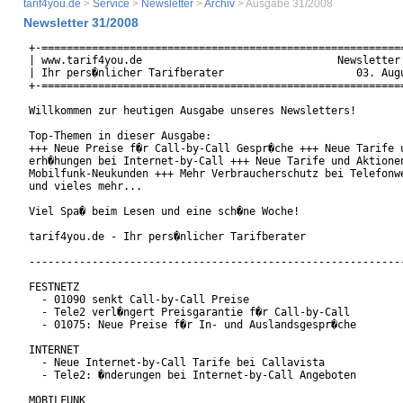
tarif4you.de
>
Service
>
Newsletter
>
Archiv
> Ausgabe 31/2008
Newsletter 31/2008
+-==========================================================
| www.tarif4you.de                               Newsletter 
| Ihr pers�nlicher Tarifberater                     03. Augu
+-==========================================================
Willkommen zur heutigen Ausgabe unseres Newsletters!

Top-Themen in dieser Ausgabe:

+++ Neue Preise f�r Call-by-Call Gespr�che +++ Neue Tarife u
erh�hungen bei Internet-by-Call +++ Neue Tarife und Aktionen
Mobilfunk-Neukunden +++ Mehr Verbraucherschutz bei Telefonwe
und vieles mehr... 

Viel Spa� beim Lesen und eine sch�ne Woche!

tarif4you.de - Ihr pers�nlicher Tarifberater

------------------------------------------------------------
FESTNETZ

  - 01090 senkt Call-by-Call Preise

  - Tele2 verl�ngert Preisgarantie f�r Call-by-Call

  - 01075: Neue Preise f�r In- und Auslandsgespr�che

INTERNET

  - Neue Internet-by-Call Tarife bei Callavista

  - Tele2: �nderungen bei Internet-by-Call Angeboten

MOBILFUNK
