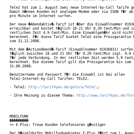
Tele2 hat zum 1. August zwei neue Internet-by-Call Tarife ge
Damit k�nnen Kunden mit analogem Modem oder via ISDN f�r ab 
pro Minute im Internet surfen.

Der neue �Abendaktiv�-Tarif ist �ber die Einwahlnummer 01936
erreichbar und kostet t�glich 18-21 Uhr 0,39 Cent/Min und in
restlichen Zeit 4,9 Cent/Min. Eine Einwahlgeb�hr wird nicht

berechnet. F�r diese Tarif bietet Tele2 eine Preisgarantie b
zum 31.12.2008.

Mit dem �ActionAbend�-Tarif (Einwahlnummer 01936831) surfen 
t�glich zwischen 18 und 21 Uhr f�r 0,29 Cent/Min zzgl. 9,9 C
f�r jede Verbindung. In der restlichen Zeit werden 5,9 Cent/
berechnet. Bie diesme Tarif gilt die Preisgarantie bis zum

31.08.2008.

Benutzername und Passwort f�r die Einwahl ist bei allen

Tele2-Internet-by-Call Tarifen: TELE2.

- Tele2: 
http://tarif4you.de/goto/a/Tele2
- Ihre Meinung zu diesem Thema: 
http://www.tarif4you.de/for
MOBILFUNK

���������

>> E-Plus: Treue Kunden telefonieren g�nstiger

Der D�sseldorfer Mobilfunkanbieter E-Plus f�hrt zum 1. Augus