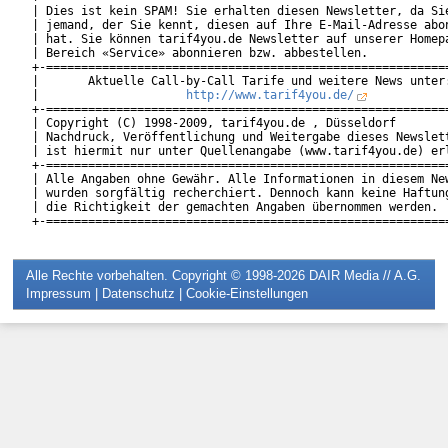
| Dies ist kein SPAM! Sie erhalten diesen Newsletter, da Sie
| jemand, der Sie kennt, diesen auf Ihre E-Mail-Adresse abon
| hat. Sie können tarif4you.de Newsletter auf unserer Homepa
| Bereich «Service» abonnieren bzw. abbestellen.            
+-==========================================================
|       Aktuelle Call-by-Call Tarife und weitere News unter:
|                     
http://www.tarif4you.de/
           
+-==========================================================
| Copyright (C) 1998-2009, tarif4you.de , Düsseldorf        
| Nachdruck, Veröffentlichung und Weitergabe dieses Newslett
| ist hiermit nur unter Quellenangabe (www.tarif4you.de) erl
+-==========================================================
| Alle Angaben ohne Gewähr. Alle Informationen in diesem New
| wurden sorgfältig recherchiert. Dennoch kann keine Haftung
| die Richtigkeit der gemachten Angaben übernommen werden.  
Alle Rechte vorbehalten. Copyright © 1998-2026
DAIR Media // A.G.
Impressum
|
Datenschutz
|
Cookie-Einstellungen