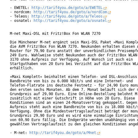
- EWETEL: 
http://tarif4you.de/goto/a/EWETEL
- nordcom: 
http://tarif4you.de/goto/a/nordCom
- Teleos: 
http://tarif4you.de/goto/a/Teleos
- osnatel: 
http://tarif4you.de/goto/a/osnatel
M-net Maxi-DSL mit Fritz!Box Fon WLAN 7270

Die Münchener M-net ergänzt sein Maxi-DSL Paket »Maxi Komple
die AVM Fritz!Box Fon WLAN 7270. Neukunden erhalten diesen A
Router für 79,90 Euro anstatt der unverbindlichen Preisempfe
249 Euro. Wahlweise steht Neukunden auch der Fritz!Box WLAN-
3170 ohne Aufpreis zur Verfügung. Auf Wunsch ist auch ein

Startguthaben von 20 Euro bei Verzicht auf die Fritz!Box WLA
erhältlich.

»Maxi Komplett« beinhaltet einen Telefon- und DSL-Anschluss 
Bandbreite von bis zu 6.000 kBit/s und eine Internet- und

Telefon-Flatrate ins deutsche Festnetz - für 24,90 Euro mona
den ersten sechs Monaten. Ab dem 7. Monat beläuft sich der m
Grundpreis auf 29,90 Euro. Eine Online-Bestellung belohnt M-
zusätzlich mit einer Gutschrift in Höhe von 20 Euro. Diese

Konditionen sind an einen 24-Monatsvertrag gekoppelt. Gegen 
Aufpreis steht auch eine Bandbreite von bis zu 18.000 kbit/s
Verfügung. Ohne die Mindestvertragslaufzeit beträgt der mona
Grundpreis 29,90 Euro und es wird eine einmalige Einrichtung
von 69,90 Euro fällig. Die Endgeräte werden unabhängig von d
gewählten Vertragslaufzeit zu den gleichen Konditionen angeb
- M-net: 
http://tarif4you.de/goto/a/Mnet