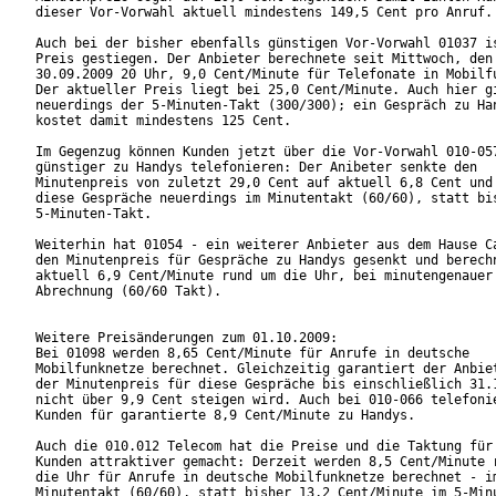
dieser Vor-Vorwahl aktuell mindestens 149,5 Cent pro Anruf.

Auch bei der bisher ebenfalls günstigen Vor-Vorwahl 01037 is
Preis gestiegen. Der Anbieter berechnete seit Mittwoch, den

30.09.2009 20 Uhr, 9,0 Cent/Minute für Telefonate in Mobilfu
Der aktueller Preis liegt bei 25,0 Cent/Minute. Auch hier gi
neuerdings der 5-Minuten-Takt (300/300); ein Gespräch zu Han
kostet damit mindestens 125 Cent.

Im Gegenzug können Kunden jetzt über die Vor-Vorwahl 010-057
günstiger zu Handys telefonieren: Der Anibeter senkte den

Minutenpreis von zuletzt 29,0 Cent auf aktuell 6,8 Cent und 
diese Gespräche neuerdings im Minutentakt (60/60), statt bis
5-Minuten-Takt.

Weiterhin hat 01054 - ein weiterer Anbieter aus dem Hause Ca
den Minutenpreis für Gespräche zu Handys gesenkt und berechn
aktuell 6,9 Cent/Minute rund um die Uhr, bei minutengenauer

Abrechnung (60/60 Takt).

Weitere Preisänderungen zum 01.10.2009:

Bei 01098 werden 8,65 Cent/Minute für Anrufe in deutsche

Mobilfunknetze berechnet. Gleichzeitig garantiert der Anbiet
der Minutenpreis für diese Gespräche bis einschließlich 31.1
nicht über 9,9 Cent steigen wird. Auch bei 010-066 telefonie
Kunden für garantierte 8,9 Cent/Minute zu Handys.

Auch die 010.012 Telecom hat die Preise und die Taktung für 
Kunden attraktiver gemacht: Derzeit werden 8,5 Cent/Minute r
die Uhr für Anrufe in deutsche Mobilfunknetze berechnet - im
Minutentakt (60/60), statt bisher 13,2 Cent/Minute im 5-Minu