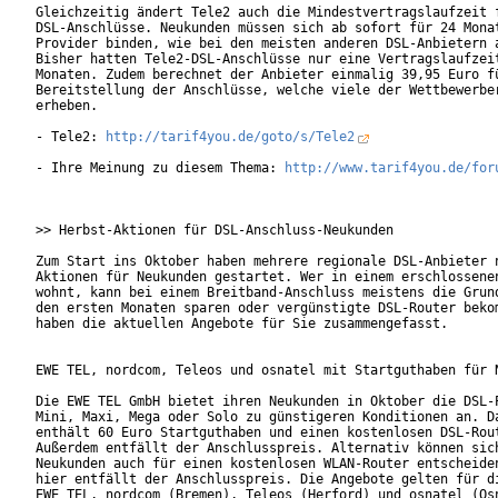
Gleichzeitig ändert Tele2 auch die Mindestvertragslaufzeit f
DSL-Anschlüsse. Neukunden müssen sich ab sofort für 24 Monat
Provider binden, wie bei den meisten anderen DSL-Anbietern a
Bisher hatten Tele2-DSL-Anschlüsse nur eine Vertragslaufzeit
Monaten. Zudem berechnet der Anbieter einmalig 39,95 Euro fü
Bereitstellung der Anschlüsse, welche viele der Wettbewerber
erheben.      

- Tele2: 
http://tarif4you.de/goto/s/Tele2
- Ihre Meinung zu diesem Thema: 
http://www.tarif4you.de/for
>> Herbst-Aktionen für DSL-Anschluss-Neukunden

Zum Start ins Oktober haben mehrere regionale DSL-Anbieter n
Aktionen für Neukunden gestartet. Wer in einem erschlossenen
wohnt, kann bei einem Breitband-Anschluss meistens die Grund
den ersten Monaten sparen oder vergünstigte DSL-Router bekom
haben die aktuellen Angebote für Sie zusammengefasst.

EWE TEL, nordcom, Teleos und osnatel mit Startguthaben für N
Die EWE TEL GmbH bietet ihren Neukunden in Oktober die DSL-P
Mini, Maxi, Mega oder Solo zu günstigeren Konditionen an. Da
enthält 60 Euro Startguthaben und einen kostenlosen DSL-Rout
Außerdem entfällt der Anschlusspreis. Alternativ können sich
Neukunden auch für einen kostenlosen WLAN-Router entscheiden
hier entfällt der Anschlusspreis. Die Angebote gelten für di
EWE TEL, nordcom (Bremen), Teleos (Herford) und osnatel (Osn