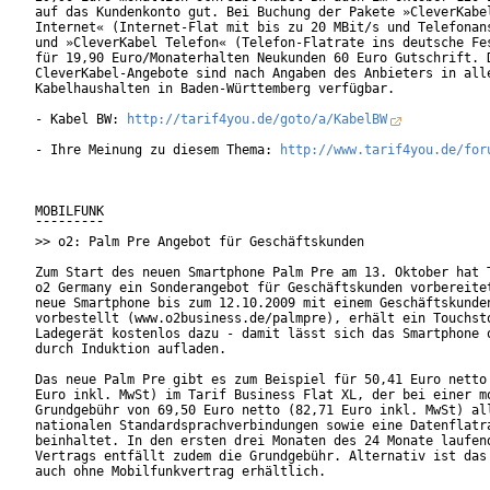
auf das Kundenkonto gut. Bei Buchung der Pakete »CleverKabel
Internet« (Internet-Flat mit bis zu 20 MBit/s und Telefonans
und »CleverKabel Telefon« (Telefon-Flatrate ins deutsche Fes
für 19,90 Euro/Monaterhalten Neukunden 60 Euro Gutschrift. D
CleverKabel-Angebote sind nach Angaben des Anbieters in alle
Kabelhaushalten in Baden-Württemberg verfügbar.

- Kabel BW: 
http://tarif4you.de/goto/a/KabelBW
- Ihre Meinung zu diesem Thema: 
http://www.tarif4you.de/for
MOBILFUNK

¯¯¯¯¯¯¯¯¯

>> o2: Palm Pre Angebot für Geschäftskunden

Zum Start des neuen Smartphone Palm Pre am 13. Oktober hat T
o2 Germany ein Sonderangebot für Geschäftskunden vorbereitet
neue Smartphone bis zum 12.10.2009 mit einem Geschäftskunden
vorbestellt (www.o2business.de/palmpre), erhält ein Touchsto
Ladegerät kostenlos dazu - damit lässt sich das Smartphone o
durch Induktion aufladen. 

Das neue Palm Pre gibt es zum Beispiel für 50,41 Euro netto 
Euro inkl. MwSt) im Tarif Business Flat XL, der bei einer mo
Grundgebühr von 69,50 Euro netto (82,71 Euro inkl. MwSt) all
nationalen Standardsprachverbindungen sowie eine Datenflatra
beinhaltet. In den ersten drei Monaten des 24 Monate laufend
Vertrags entfällt zudem die Grundgebühr. Alternativ ist das 
auch ohne Mobilfunkvertrag erhältlich.      
