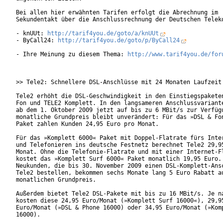
Bei allen hier erwähnten Tarifen erfolgt die Abrechnung im

Sekundentakt über die Anschlussrechnung der Deutschen Teleko
- knUUt: 
http://tarif4you.de/goto/a/knUUt
- ByCall24: 
http://tarif4you.de/goto/p/ByCall24
- Ihre Meinung zu diesem Thema: 
http://www.tarif4you.de/for
>> Tele2: Schnellere DSL-Anschlüsse mit 24 Monaten Laufzeit

Tele2 erhöht die DSL-Geschwindigkeit in den Einstiegspaketen
Fon und TELE2 Komplett. In den langsameren Anschlussvariante
ab dem 1. Oktober 2009 jetzt auf bis zu 6 MBit/s zur Verfügu
monatliche Grundpreis bleibt unverändert: Für das »DSL & Fon
Paket zahlen Kunden 24,95 Euro pro Monat.

Für das »Komplett 6000« Paket mit Doppel-Flatrate fürs Inter
und Telefonieren ins deutsche Festnetz berechnet Tele2 29,95
Monat. Ohne die Telefonie-Flatrate und mit einer Internet-Fl
kostet das »Komplett Surf 6000« Paket monatlich 19,95 Euro.

Neukunden, die bis 30. November 2009 einen DSL-Komplett-Ansc
Tele2 bestellen, bekommen sechs Monate lang 5 Euro Rabatt au
monatlichen Grundpreis.      

Außerdem bietet Tele2 DSL-Pakete mit bis zu 16 MBit/s. Je na
kosten diese 24,95 Euro/Monat (»Komplett Surf 16000«), 29,95
Euro/Monat (»DSL & Phone 16000) oder 34,95 Euro/Monat (»Komp
16000).
