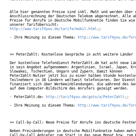
Alle hier genannten Preise sind inkl. MwSt und werden über d
Anschlussrechnung der Deutschen Telekom abgerechnet. Alle ak
Preise für Anrufe in deutsche Mobilfunknetze finden Sie wie 
http://www.tarif4you.de/tarife/mobil.html
- Ihre Meinung zu diesem Thema: 
http://www.tarif4you.de/for
>> PeterZahlt: Kostenlose Gespräche in acht weitere Länder

Der kostenlose Telefondienst PeterZahlt.de hat acht neue Län
in sein Angebot aufgenommen: Argentinien, Israel, Japan, Kro
Slowakei, Tschechien, Ungarn und Zypern. Damit können

PeterZahlt-Nutzer jetzt bis zu einer halben Stunde kostenlos
Teilnehmern in 38 Ländern weltweit telefonieren. Der Dienst

finanziert sich über Werbeeinblendungen, die während des Ges
auf dem Computer-Bildschirm des Anrufers gezeigt werden.

- PeterZahlt.de: 
http://tarif4you.de/goto/a/PeterZahlt
- Ihre Meinung zu diesem Thema: 
http://www.tarif4you.de/for
>> Call-by-Call: Neue Preise für Anrufe ins deutsche Festnet
Neben Preisänderungen in deutsche Mobilfunknetze haben mehre
Call-by-Call Anbieter zum Start in das neue Monat bzw. zum W