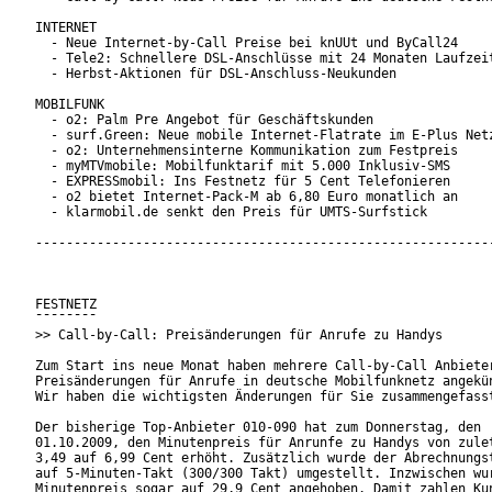
INTERNET

  - Neue Internet-by-Call Preise bei knUUt und ByCall24

  - Tele2: Schnellere DSL-Anschlüsse mit 24 Monaten Laufzeit
  - Herbst-Aktionen für DSL-Anschluss-Neukunden

MOBILFUNK

  - o2: Palm Pre Angebot für Geschäftskunden

  - surf.Green: Neue mobile Internet-Flatrate im E-Plus Netz
  - o2: Unternehmensinterne Kommunikation zum Festpreis

  - myMTVmobile: Mobilfunktarif mit 5.000 Inklusiv-SMS

  - EXPRESSmobil: Ins Festnetz für 5 Cent Telefonieren

  - o2 bietet Internet-Pack-M ab 6,80 Euro monatlich an

  - klarmobil.de senkt den Preis für UMTS-Surfstick

------------------------------------------------------------
FESTNETZ

¯¯¯¯¯¯¯¯

>> Call-by-Call: Preisänderungen für Anrufe zu Handys

Zum Start ins neue Monat haben mehrere Call-by-Call Anbieter
Preisänderungen für Anrufe in deutsche Mobilfunknetz angekün
Wir haben die wichtigsten Änderungen für Sie zusammengefasst
Der bisherige Top-Anbieter 010-090 hat zum Donnerstag, den

01.10.2009, den Minutenpreis für Anrunfe zu Handys von zulet
3,49 auf 6,99 Cent erhöht. Zusätzlich wurde der Abrechnungst
auf 5-Minuten-Takt (300/300 Takt) umgestellt. Inzwischen wur
Minutenpreis sogar auf 29,9 Cent angehoben. Damit zahlen Kun