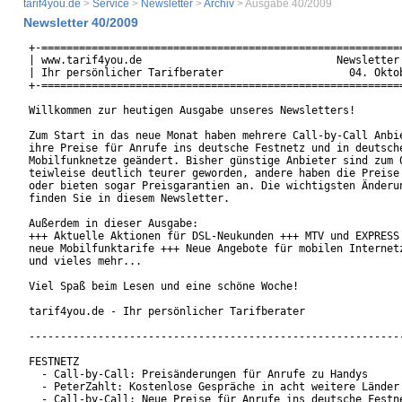
tarif4you.de
>
Service
>
Newsletter
>
Archiv
> Ausgabe 40/2009
Newsletter 40/2009
+-==========================================================
| www.tarif4you.de                               Newsletter 
| Ihr persönlicher Tarifberater                    04. Oktob
+-==========================================================
Willkommen zur heutigen Ausgabe unseres Newsletters!

Zum Start in das neue Monat haben mehrere Call-by-Call Anbie
ihre Preise für Anrufe ins deutsche Festnetz und in deutsche
Mobilfunknetze geändert. Bisher günstige Anbieter sind zum 0
teiwleise deutlich teurer geworden, andere haben die Preise 
oder bieten sogar Preisgarantien an. Die wichtigsten Änderun
finden Sie in diesem Newsletter.

Außerdem in dieser Ausgabe:

+++ Aktuelle Aktionen für DSL-Neukunden +++ MTV und EXPRESS 
neue Mobilfunktarife +++ Neue Angebote für mobilen Internetz
und vieles mehr... 

Viel Spaß beim Lesen und eine schöne Woche!

tarif4you.de - Ihr persönlicher Tarifberater

------------------------------------------------------------
FESTNETZ

  - Call-by-Call: Preisänderungen für Anrufe zu Handys

  - PeterZahlt: Kostenlose Gespräche in acht weitere Länder

  - Call-by-Call: Neue Preise für Anrufe ins deutsche Festne