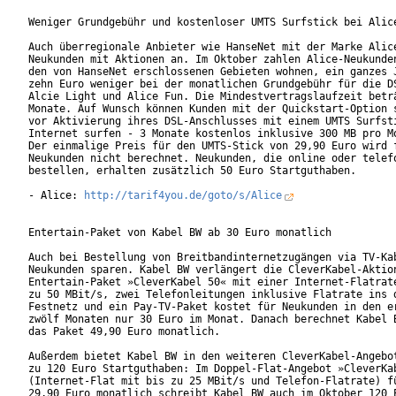
Weniger Grundgebühr und kostenloser UMTS Surfstick bei Alice
Auch überregionale Anbieter wie HanseNet mit der Marke Alice
Neukunden mit Aktionen an. Im Oktober zahlen Alice-Neukunden
den von HanseNet erschlossenen Gebieten wohnen, ein ganzes J
zehn Euro weniger bei der monatlichen Grundgebühr für die DS
Alcie Light und Alice Fun. Die Mindestvertragslaufzeit beträ
Monate. Auf Wunsch können Kunden mit der Quickstart-Option s
vor Aktivierung ihres DSL-Anschlusses mit einem UMTS Surfsti
Internet surfen - 3 Monate kostenlos inklusive 300 MB pro Mo
Der einmalige Preis für den UMTS-Stick von 29,90 Euro wird f
Neukunden nicht berechnet. Neukunden, die online oder telefo
bestellen, erhalten zusätzlich 50 Euro Startguthaben.

- Alice: 
http://tarif4you.de/goto/s/Alice
Entertain-Paket von Kabel BW ab 30 Euro monatlich

Auch bei Bestellung von Breitbandinternetzugängen via TV-Kab
Neukunden sparen. Kabel BW verlängert die CleverKabel-Aktion
Entertain-Paket »CleverKabel 50« mit einer Internet-Flatrate
zu 50 MBit/s, zwei Telefonleitungen inklusive Flatrate ins d
Festnetz und ein Pay-TV-Paket kostet für Neukunden in den er
zwölf Monaten nur 30 Euro im Monat. Danach berechnet Kabel B
das Paket 49,90 Euro monatlich.

Außerdem bietet Kabel BW in den weiteren CleverKabel-Angebot
zu 120 Euro Startguthaben: Im Doppel-Flat-Angebot »CleverKab
(Internet-Flat mit bis zu 25 MBit/s und Telefon-Flatrate) fü
29,90 Euro monatlich schreibt Kabel BW auch im Oktober 120 E