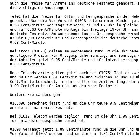
auch die Preise für Anrufe ins deutsche Festnetz geändert. H
die wichtigsten Änderungen:

Tele2 hat die Preise für Orts- und Ferngespräche in der Nebe
gesenkt. Über die Vor-Vorwahl 01013 telefonieren Kunden jetz
0,68 Cent/Minute werktags zwischen 21 und 07 Uhr im gleiche 
und für 0,63 Cent/Minute montags bis freitags 19-07 Uhr ins 
deutsche Festnetz. Am Wochenende kosten Ortsgespräche zwisch
07 Uhr 0,98 Cent/Minute und Ferngespräche ins deutsche Festn
0,68 Cent/Minute.

Bei Arcor (01070) gelten am Wochenende rund um die Uhr neue

günstigere Preise: Für Ortsgespräche Samstags und Sonntags v
der Anbieter jetzt 0,95 Cent/Minute und für Inlandsferngespr
0,63 Cent/Minute.

Neue Inlandstarife gelten jetzt auch bei 01075: Täglich zwis
und 08 Uhr werden 0,61 Cent/Minute und zwischen 14 und 18 Uh
Cent/Minute berechnet. In der restlichen Zeit verlangt der A
3,99 Cent/Minute für Anrufe ins deutsche Festnetz.

Weitere Preisänderungen:

010.090 berechnet jetzt rund um die Uhr teure 9,9 Cent/Minut
Anrufe ins nationale Festnetz.

Bei 01012 Telecom werden täglich  rund um die Uhr 1,99 Cent/
für Inlandsferngespräche berechnet.

01098 verlangt jetzt 1,89 Cent/Minute rund um die Uhr und üb
Vor-Vorwahl 01097 werden rund um die Uhr 1,84 Cent/Minute be