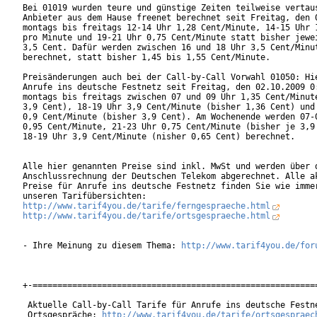
Bei 01019 wurden teure und günstige Zeiten teilweise vertaus
Anbieter aus dem Hause freenet berechnet seit Freitag, den 0
montags bis freitags 12-14 Uhr 1,28 Cent/Minute, 14-15 Uhr 1
pro Minute und 19-21 Uhr 0,75 Cent/Minute statt bisher jewei
3,5 Cent. Dafür werden zwischen 16 und 18 Uhr 3,5 Cent/Minut
berechnet, statt bisher 1,45 bis 1,55 Cent/Minute.

Preisänderungen auch bei der Call-by-Call Vorwahl 01050: Hie
Anrufe ins deutsche Festnetz seit Freitag, den 02.10.2009 0:
montags bis freitags zwischen 07 und 09 Uhr 1,35 Cent/Minute
3,9 Cent), 18-19 Uhr 3,9 Cent/Minute (bisher 1,36 Cent) und 
0,9 Cent/Minute (bisher 3,9 Cent). Am Wochenende werden 07-0
0,95 Cent/Minute, 21-23 Uhr 0,75 Cent/Minute (bisher je 3,9 
18-19 Uhr 3,9 Cent/Minute (nisher 0,65 Cent) berechnet.

Alle hier genannten Preise sind inkl. MwSt und werden über d
Anschlussrechnung der Deutschen Telekom abgerechnet. Alle ak
Preise für Anrufe ins deutsche Festnetz finden Sie wie immer
http://www.tarif4you.de/tarife/ferngespraeche.html
http://www.tarif4you.de/tarife/ortsgespraeche.html
- Ihre Meinung zu diesem Thema: 
http://www.tarif4you.de/for
+-==========================================================
 Aktuelle Call-by-Call Tarife für Anrufe ins deutsche Festne
 Ortsgespräche: 
http://www.tarif4you.de/tarife/ortsgespraec