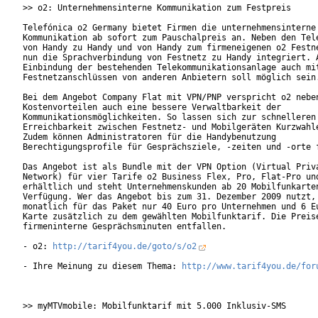
>> o2: Unternehmensinterne Kommunikation zum Festpreis

Telefónica o2 Germany bietet Firmen die unternehmensinterne 
Kommunikation ab sofort zum Pauschalpreis an. Neben den Tele
von Handy zu Handy und von Handy zum firmeneigenen o2 Festne
nun die Sprachverbindung von Festnetz zu Handy integriert. A
Einbindung der bestehenden Telekommunikationsanlage auch mit
Festnetzanschlüssen von anderen Anbietern soll möglich sein.
Bei dem Angebot Company Flat mit VPN/PNP verspricht o2 neben
Kostenvorteilen auch eine bessere Verwaltbarkeit der

Kommunikationsmöglichkeiten. So lassen sich zur schnelleren

Erreichbarkeit zwischen Festnetz- und Mobilgeräten Kurzwahle
Zudem können Administratoren für die Handybenutzung

Berechtigungsprofile für Gesprächsziele, -zeiten und -orte f
Das Angebot ist als Bundle mit der VPN Option (Virtual Priva
Network) für vier Tarife o2 Business Flex, Pro, Flat-Pro und
erhältlich und steht Unternehmenskunden ab 20 Mobilfunkarten
Verfügung. Wer das Angebot bis zum 31. Dezember 2009 nutzt, 
monatlich für das Paket nur 40 Euro pro Unternehmen und 6 Eu
Karte zusätzlich zu dem gewählten Mobilfunktarif. Die Preise
firmeninterne Gesprächsminuten entfallen.

- o2: 
http://tarif4you.de/goto/s/o2
- Ihre Meinung zu diesem Thema: 
http://www.tarif4you.de/for
>> myMTVmobile: Mobilfunktarif mit 5.000 Inklusiv-SMS
