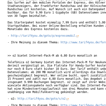
Das Surfen auf den mobilen Portalen der Express, des Kölner

Stadtanzeigers, der Frankfurter Rundschau und der Kölnischen
Rundschau ist kostenlos. Auf Wunsch ist auch ein Datenpaket

buchbar, das für 9,99 Euro 1 Gigabyte (GB) Datenvolumen inne
von 30 Tagen beinhaltet.

Das Starterpaket kostet einmalig 7,99 Euro und enthält 5,00 
Startguthaben. Bei einer Online-Bestellung erhalten Kunden z
Monatsabo des Express kostenlos dazu.  

- 
http://tarif4you.de/goto/p/expressmobil
- Ihre Meinung zu diesem Thema: 
http://www.tarif4you.de/for
>> o2 bietet Internet-Pack-M ab 6,80 Euro monatlich an

Telefónica o2 Germany bietet das Internet-Pack-M für Neukund
derzeit vergünstigt an. Die Flatrate für Handy-Surfer kostet
nur noch 8 Euro statt bisher 10 Euro. Der Tarif enthält unbe
Datenvolumen; ab 200 MB monatlich wird allerdings die Downlo
geschwindigkeit begrenzt. Wer online bucht, spart zusätzlich
15 Prozent und zahlt nur 6,80 Euro monatlich. Das Angebot is
insgesamt 9.999 Buchungen begrenzt. o2 zeigt auf ihrer Websi
wieviele Aktionspakete noch verfügbar sind. Das Internet-Pac
hat eine Mindestvertragslaufzeit von drei Monaten und kann d
unabhängig vom Mobilfunkvertrag gekündigt werden.         

- o2: 
http://tarif4you.de/goto/s/o2
- Ihre Meinung zu diesem Thema: 
http://www.tarif4you.de/for