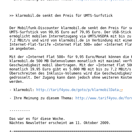
>> klarmobil.de senkt den Preis für UMTS-Surfstick

Der Mobilfunk-Discounter klarmobil.de senkt den Preis für se
UMTS-Surfstick von 99,95 Euro auf 79,95 Euro. Der USB-Stick

ermöglicht mobilen Internetzugang via UMTS/HSDPA mit bis zu

7,2 MBit/s und wird von klarmobil.de in Verbindung mit einem
Internet-Flat-Tarife »Internet Flat 500« oder »Internet Flat
im angeboten.

Mit der »Internet Flat 500« für 9,95 Euro/Monat können die K
klarmobil.de 500 MB Datenvolumen monatlich mit maximal verfü
Geschwindigkeit mobil übertragen. Mit der »Internet Flat 500
monatlich 19,95 Euro gibt es 5.000 MB mit bis zu 7,2 MBit/s.
Überschreiten des Inklusiv-Volumens wird die Geschwindigkeit
gedrosselt. Der Zugang kann dann jedoch ohne weiteren Kosten
werden.

- klarmobil: 
http://tarif4you.de/goto/p/klarmobilData
- Ihre Meinung zu diesem Thema: 
http://www.tarif4you.de/for
----------

Das war es für diese Woche.

Nächtes Newsletter erscheint am 11. Oktober 2009.

+-==========================================================