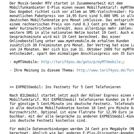
Der Musik-Sender MTV startet in Zusammenarbeit mit dem

Mobilfunkanbieter E-Plus einen neuen Mobilfunktarif: myMTVmo
Das Angebot richtet sich vor allem an SMS-Vielschreiber: Für
monatlichen Paketpreis von 14,95 Euro sind 5.000 SMS in alle
deutschen Mobilfunknetze pro Monat inklusive. Das entspricht
einem rechnerischen Preis von rund 0,3 Cent pro SMS. Wer noc
mehr Kurznachrichten schreibt, muss allerdings mehr zahlen: 
weitere SMS in alle nationalen Netze kostet 19 Cent. Auch ei
Gesprächsminute wird mit 19 Cent berechnet. Bei einer

Onlinebestellung unter www.mymtvmobile.de erhalten Kunden

zusätzlich 30 Freiminuten pro Monat. Der Vertrag hat eine La
von 24 Monaten. Wer sich bis zum 31. Oktober 2009 für myMTVm
entscheidet, spart den einmaligen Anschlusspreis von 35 Euro
- myMTVmobile: 
http://tarif4you.de/goto/p/myMTVmobile
- Ihre Meinung zu diesem Thema: 
http://www.tarif4you.de/for
>> EXPRESSmobil: Ins Festnetz für 5 Cent Telefonieren

Nach BILDmobil startet jetzt auch der Kölner Express einen e
Mobilfunktarif. Mit EXPRESSmobil telefonieren Kunden im E-Pl
für günstige 5 Cent/Minute ins deutsche Festnetz. Telefonate
in alle deutsche Mobilfunknetze kosten 10 Cent pro Minute bz
Kurznachricht. Optional ist eine Flatrate für 12,99 Euro je 
buchbar, mit der alle Gespräche zu anderen EXPRESSmobil-Kund
ins deutsche Festnetz kostenlos sind.

Für mobile Datenverbindungen werden 24 Cent pro Megabyte (MB
berechnet, ähnlich wie bei anderen E-Plus-Discounter-Angebot