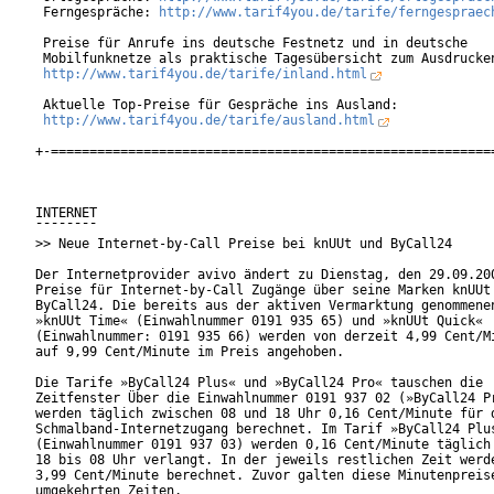
 Ferngespräche: 
http://www.tarif4you.de/tarife/ferngespraec
 Preise für Anrufe ins deutsche Festnetz und in deutsche

 Mobilfunknetze als praktische Tagesübersicht zum Ausdrucken
http://www.tarif4you.de/tarife/inland.html
 Aktuelle Top-Preise für Gespräche ins Ausland:

http://www.tarif4you.de/tarife/ausland.html
+-==========================================================
INTERNET

¯¯¯¯¯¯¯¯

>> Neue Internet-by-Call Preise bei knUUt und ByCall24

Der Internetprovider avivo ändert zu Dienstag, den 29.09.200
Preise für Internet-by-Call Zugänge über seine Marken knUUt 
ByCall24. Die bereits aus der aktiven Vermarktung genommenen
»knUUt Time« (Einwahlnummer 0191 935 65) und »knUUt Quick«

(Einwahlnummer: 0191 935 66) werden von derzeit 4,99 Cent/Mi
auf 9,99 Cent/Minute im Preis angehoben.

Die Tarife »ByCall24 Plus« und »ByCall24 Pro« tauschen die

Zeitfenster Über die Einwahlnummer 0191 937 02 (»ByCall24 Pr
werden täglich zwischen 08 und 18 Uhr 0,16 Cent/Minute für d
Schmalband-Internetzugang berechnet. Im Tarif »ByCall24 Plus
(Einwahlnummer 0191 937 03) werden 0,16 Cent/Minute täglich 
18 bis 08 Uhr verlangt. In der jeweils restlichen Zeit werde
3,99 Cent/Minute berechnet. Zuvor galten diese Minutenpreise
umgekehrten Zeiten.
