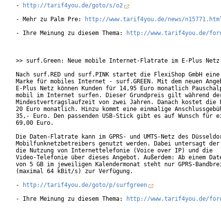
- 
http://tarif4you.de/goto/s/o2
- Mehr zu Palm Pre: 
http://www.tarif4you.de/news/n15771.htm
- Ihre Meinung zu diesem Thema: 
http://www.tarif4you.de/for
>> surf.Green: Neue mobile Internet-Flatrate im E-Plus Netz

Nach surf.RED und surf.PINK startet die FlexiShop GmbH eine 
Marke für mobiles Internet - surf.GREEN. Mit dem neuen Angeb
E-Plus Netz können Kunden für 14,95 Euro monatlich Pauschalp
mobil im Internet surfen. Dieser Grundpreis gilt während der
Mindestvertragslaufzeit von zwei Jahren. Danach kostet die F
20 Euro monatlich. Hinzu kommt eine einmalige Anschlussgebüh
35,- Euro. Den passenden USB-Stick gibt es auf Wunsch für ei
69,00 Euro.

Die Daten-Flatrate kann im GPRS- und UMTS-Netz des Düsseldor
Mobilfunknetzbetreibers genutzt werden. Dabei untersagt der 
die Nutzung von Internettelefonie (Voice over IP) und die

Video-Telefonie über dieses Angebot. Außerdem: Ab einem Date
von 5 GB im jeweiligen Kalendermonat steht nur GPRS-Bandbrei
(maximal 64 kBit/s) zur Verfügung.

- 
http://tarif4you.de/goto/p/surfgreen
- Ihre Meinung zu diesem Thema: 
http://www.tarif4you.de/for