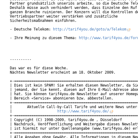
Partner grundsätzlich unseriös arbeite, so die Deutsche Tele
Deshalb müsse auch verhindert werden, dass Einzelne den Ruf 
ganzen Branche ruinieren. Der Konzern will die Kontrollen de
Vertriebspartner weiter verstärken und zusätzliche

Sicherheitsmaßnahmen einführen.

- Deutsche Telekom: 
http://tarif4you.de/goto/a/Telekom
- Ihre Meinung zu diesem Thema: 
http://www.tarif4you.de/for
----------

Das war es für diese Woche.

Nächtes Newsletter erscheint am 18. Oktober 2009.

+-==========================================================
| Dies ist kein SPAM! Sie erhalten diesen Newsletter, da Sie
| jemand, der Sie kennt, diesen auf Ihre E-Mail-Adresse abon
| hat. Sie können tarif4you.de Newsletter auf unserer Homepa
| Bereich «Service» abonnieren bzw. abbestellen.            
+-==========================================================
|       Aktuelle Call-by-Call Tarife und weitere News unter:
|                     
http://www.tarif4you.de/
           
+-==========================================================
| Copyright (C) 1998-2009, tarif4you.de , Düsseldorf        
| Nachdruck, Veröffentlichung und Weitergabe dieses Newslett
| ist hiermit nur unter Quellenangabe (www.tarif4you.de) erl
+-==========================================================
| Alle Angaben ohne Gewähr. Alle Informationen in diesem New