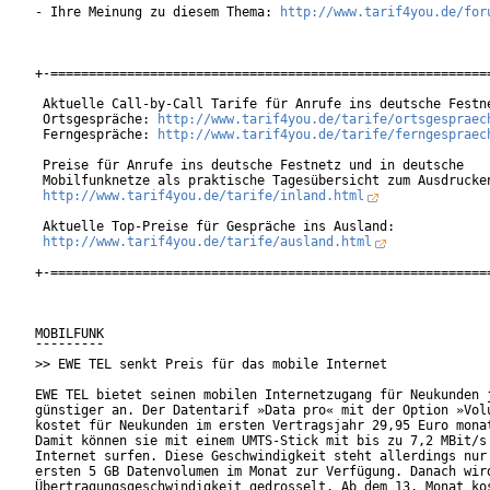
- Ihre Meinung zu diesem Thema: 
http://www.tarif4you.de/for
+-==========================================================
 Aktuelle Call-by-Call Tarife für Anrufe ins deutsche Festne
 Ortsgespräche: 
http://www.tarif4you.de/tarife/ortsgespraec
 Ferngespräche: 
http://www.tarif4you.de/tarife/ferngespraec
 Preise für Anrufe ins deutsche Festnetz und in deutsche

 Mobilfunknetze als praktische Tagesübersicht zum Ausdrucken
http://www.tarif4you.de/tarife/inland.html
 Aktuelle Top-Preise für Gespräche ins Ausland:

http://www.tarif4you.de/tarife/ausland.html
+-==========================================================
MOBILFUNK

¯¯¯¯¯¯¯¯¯

>> EWE TEL senkt Preis für das mobile Internet

EWE TEL bietet seinen mobilen Internetzugang für Neukunden j
günstiger an. Der Datentarif »Data pro« mit der Option »Volu
kostet für Neukunden im ersten Vertragsjahr 29,95 Euro monat
Damit können sie mit einem UMTS-Stick mit bis zu 7,2 MBit/s 
Internet surfen. Diese Geschwindigkeit steht allerdings nur 
ersten 5 GB Datenvolumen im Monat zur Verfügung. Danach wird
Übertragungsgeschwindigkeit gedrosselt. Ab dem 13. Monat kos