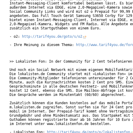
Instant-Messaging-Client komfortabel bedienen lässt. Es biet
außerdem Internet via EDGE, eine 2,0-Megapixel-Kamera sowie 
Social Community Links und wird mit o2 o Prepaid für 99,99 E
angeboten. Das Full Touch Gerät Samsung S3650 Corby für 129,
bietet einen Instant-Messaging-Client, Internet via EDGE, ei
2,0-Megapixel-Kamera, Widgets und FM Radio. Alle Angebote en
zusätzlich ein Startguthaben von einem Euro.          

- o2: 
http://tarif4you.de/goto/s/o2
- Ihre Meinung zu diesem Thema: 
http://www.tarif4you.de/for
>> Lokalisten Fon: In der Community für 2 Cent telefonieren

Und noch ein Social Network mit einem eigenen Mobilfunktarif
Die lokalisten.de Community startet mit »Lokalisten Fon« im 
Die Community-Mitglieder telefonieren untereinander für 2 Ce
Minute, auch die Kurznachrichten kosten 2 Cent pro SMS. Eine
Gesprächsminute in alle deutschen Festnetz- und Mobilfunknet
kostet 12 Cent, ebenso die SMS. Die Mailbox-Abfrage ist kost
Die Gespräche werden im Minutentakt (60/60) abgerechnet.

Zusätzlich können die Kunden kostenlos auf das mobile Portal
m.lokalisten.de zugreifen. Sonst surfen sie für 24 Cent pro 
mobil im Internet. Der Prepaid-Tarif kommt ohne Vertragsbind
Grundgebühr und ohne Mindestumsatz aus. Das Startpaket mit 5
Guthaben können registrierte User ab 16 Jahren für 10 Euro a
im Internet unter www.lokalistenfon.de bestellen.

- Lokalisten Fon: 
http://tarif4you.de/goto/p/lokalistenfon