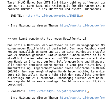
Tarif 34,95 Euro. Den UMTS-Surf-Stick gibt es auf Wunsch zum
von nur 1,- Euro dazu. Die Aktion gilt für die Marken EWE TE
nordcom (Bremen), Teleos (Herford) und osnatel (Osnabrück). 
- EWE TEL: 
http://tarif4you.de/goto/a/EWETEL
-

- Ihre Meinung zu diesem Thema: 
http://www.tarif4you.de/for
>> wer-kennt-wen.de startet neuen Mobilfunktarif

Das soziale Netzwerk wer-kennt-wen.de hat am vergangenen Mon
einen neuen Mobilfunktarif gestartet. Das neue Angebot wkw-M
kostet monatlich 15 Euro und ist an einer Mindestvertragslau
von 24 Monaten gebunden. Dafür können Kunden kostenlos zu an
wkw-Mobil Kunden telefonieren und SMS versenden sowie kosten
dem Handy im Internet surfen. Telefongespräche und Standard-
alle anderen deutsche Netze kostet 15 Cent pro Minute bzw. p
Kurzmitteilung. Abgerechnet werden diese Gespräche im Minute
(60/60). Wer ein vergünstigtes Handy haben möchte, kann dies
Euro mit bestellen. Dann erhöht sich der monatliche Grundpre
allerdings auf 25 Euro/Monat. Unabhängig hiervon wird beim

Vertragsabschluss ein einmaliger Anschlusspreis von 19,95 Eu
berechnet.            

- wkw-Mobil: 
http://tarif4you.de/goto/p/wkwMobil
- Ihre Meinung zu diesem Thema: 
http://www.tarif4you.de/for