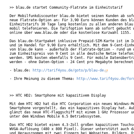
>> blau.de startet Community-Flatrate im Einheitstarif

Der Mobilfunkdiscounter blau.de bietet seinen Kunden ab sofo
neue Flatrate-Option an: Für 3,90 Euro können Kunden des bla
Einheitstarifs 30 Tage lang kostenlos zu allen anderen blau.
mobil telefonieren. Die Tarifoption kann ab sofort gebucht w
online über www.blau.de oder die kostenlose Kurzwahl 1155.

Das blau.de-Startpaket inklusive Prepaid-SIM-Karte ist im In
und im Handel für 9,90 Euro erhältlich. Mit dem 9-Cent-Einhe
von blau.de kann - außerhalb der Flatrate-Option - rund um d
zum Einheitspreis von 9 Cent in alle deutsche Netze telefoni
werden. SMS kosten ebenfalls 9 Cent. Für mobile Datenübertra
werden - ohne Daten-Option - 24 Cent pro Megabyte berechnet.
- blau.de: 
http://tarif4you.de/goto/p/blau-de
- Ihre Meinung zu diesem Thema: 
http://www.tarif4you.de/for
>> HTC HD2: Smartphone mit kapazitivem Display

Mit dem HTC HD2 hat die HTC Corporation ein neues Windows-Mo
Smartphone vorgestellt, das ein kapazitives Display hat. Auß
glänzt das neue HTC-Flaggschiff mit einem 1 GHz Prozessor un
unter dem Windows Mobile 6.5 Betriebssystem.   

Das HTC HD2 bietet einen 4,3-Zoll großen kapazitiven Touchsc
WVGA-Auflösung (480 x 800 Pixel). Dieser unterstützt auch da
und Herauszoomen mit zwei Fingern bei Webseiten, Bildern, Of