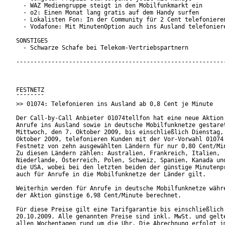
  - WAZ Mediengruppe steigt in den Mobilfunkmarkt ein

  - o2: Einen Monat lang gratis auf dem Handy surfen

  - Lokalisten Fon: In der Community für 2 Cent telefonieren
  - Vodafone: Mit MinutenOption auch ins Ausland telefoniere
SONSTIGES

  - Schwarze Schafe bei Telekom-Vertriebspartnern

------------------------------------------------------------
FESTNETZ

¯¯¯¯¯¯¯¯

>> 01074: Telefonieren ins Ausland ab 0,8 Cent je Minute

Der Call-by-Call Anbieter 01074tellfon hat eine neue Aktion 
Anrufe ins Ausland sowie in deutsche Mobilfunknetze gestaret
Mittwoch, den 7. Oktober 2009, bis einschließlich Dienstag, 
Oktober 2009, telefonieren Kunden mit der Vor-Vorwahl 01074 
Festnetz von zehn ausgewählten Ländern für nur 0,80 Cent/Min
Zu diesen Ländern zählen: Australien, Frankreich, Italien,

Niederlande, Österreich, Polen, Schweiz, Spanien, Kanada und
die USA, wobei bei den letzten beiden der günstige Minutenpr
auch für Anrufe in die Mobilfunknetze der Länder gilt.

Weiterhin werden für Anrufe in deutsche Mobilfunknetze währe
der Aktion günstige 6,98 Cent/Minute berechnet.

Für diese Preise gilt eine Tarifgarantie bis einschließlich

20.10.2009. Alle genannten Preise sind inkl. MwSt. und gelte
allen Wochentagen rund um die Uhr. Die Abrechnung erfolgt im