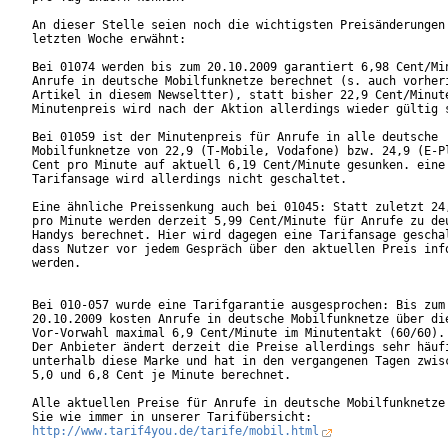
An dieser Stelle seien noch die wichtigsten Preisänderungen 
letzten Woche erwähnt:

Bei 01074 werden bis zum 20.10.2009 garantiert 6,98 Cent/Min
Anrufe in deutsche Mobilfunknetze berechnet (s. auch vorheri
Artikel in diesem Newseltter), statt bisher 22,9 Cent/Minute
Minutenpreis wird nach der Aktion allerdings wieder gültig s
Bei 01059 ist der Minutenpreis für Anrufe in alle deutsche

Mobilfunknetze von 22,9 (T-Mobile, Vodafone) bzw. 24,9 (E-Pl
Cent pro Minute auf aktuell 6,19 Cent/Minute gesunken. eine

Tarifansage wird allerdings nicht geschaltet.

Eine ähnliche Preissenkung auch bei 01045: Statt zuletzt 24,
pro Minute werden derzeit 5,99 Cent/Minute für Anrufe zu deu
Handys berechnet. Hier wird dagegen eine Tarifansage geschal
dass Nutzer vor jedem Gespräch über den aktuellen Preis info
werden.

Bei 010-057 wurde eine Tarifgarantie ausgesprochen: Bis zum

20.10.2009 kosten Anrufe in deutsche Mobilfunknetze über die
Vor-Vorwahl maximal 6,9 Cent/Minute im Minutentakt (60/60).

Der Anbieter ändert derzeit die Preise allerdings sehr häufi
unterhalb diese Marke und hat in den vergangenen Tagen zwisc
5,0 und 6,8 Cent je Minute berechnet.

Alle aktuellen Preise für Anrufe in deutsche Mobilfunknetze 
http://www.tarif4you.de/tarife/mobil.html