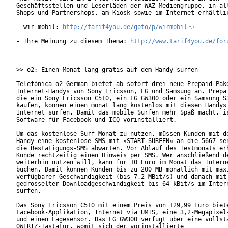
Geschäftsstellen und Leserläden der WAZ Mediengruppe, in all
Shops und Partnershops, am Kiosk sowie im Internet erhältlic
- wir mobil: 
http://tarif4you.de/goto/p/wirmobil
- Ihre Meinung zu diesem Thema: 
http://www.tarif4you.de/for
>> o2: Einen Monat lang gratis auf dem Handy surfen

Telefónica o2 German bietet ab sofort drei neue Prepaid-Pake
Internet-Handys von Sony Ericsson, LG und Samsung an. Prepai
die ein Sony Ericsson C510, ein LG GW300 oder ein Samsung S3
kaufen, können einen monat lang kostenlos mit diesen Handys 
Internet surfen. Damit das mobile Surfen mehr Spaß macht, is
Software für Facebook und ICQ vorinstalliert.

Um das kostenlose Surf-Monat zu nutzen, müssen Kunden mit de
Handy eine kostenlose SMS mit »START SURFEN« an die 5667 sen
die Bestätigungs-SMS abwarten. Vor Ablauf des Testmonats erh
Kunde rechtzeitig einen Hinweis per SMS. Wer anschließend de
weiterhin nutzen will, kann für 10 Euro im Monat das Interne
buchen. Damit können Kunden bis zu 200 MB monatlich mit maxi
verfügbarer Geschwindigkeit (bis 7,2 MBit/s) und danach mit

gedrosselter Downloadgeschwindigkeit bis 64 kBit/s im Intern
surfen.        

Das Sony Ericsson C510 mit einem Preis von 129,99 Euro biete
Facebook-Applikation, Internet via UMTS, eine 3,2-Megapixel-
und einen Lagesensor. Das LG GW300 verfügt über eine vollstä
QWERTZ-Tastatur, womit sich der vorinstallierte
