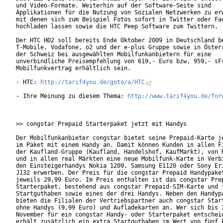
und Video-Formate. Weiterhin auf der Software-Seite sind

Applikationen für die Nutzung von Sozialen Netzwerken zu erw
mit denen sich zum Beispiel Fotos sofort in Twitter oder Fac
hochladen lassen sowie die HTC Peep Software zum Twittern.

Der HTC HD2 soll bereits Ende Oktober 2009 in Deutschland be
T-Mobile, Vodafone, o2 und der e-plus Gruppe sowie in Österr
der Schweiz bei ausgewählten Mobilfunkanbietern für eine

unverbindliche Preisempfehlung von 619,- Euro bzw. 959,- sFr
Mobilfunkvertrag erhältlich sein.

- HTC: 
http://tarif4you.de/goto/a/HTC
- Ihre Meinung zu diesem Thema: 
http://www.tarif4you.de/for
>> congstar Prepaid Starterpaket jetzt mit Handys

Der Mobilfunkanbieter congstar bietet seine Prepaid-Karte je
im Paket mit einem Handy an. Damit können Kunden in allen Fi
der Kaufland-Gruppe (Kaufland, Handelshof, KaufMarkt), von R
und in allen real Märkten eine neue Mobilfunk-Karte in Verbi
den Einsteigerhandys Nokia 1209, Samsung E1120 oder Sony Eri
J132 erwerben. Der Preis für die congstar Prepaid Handypaket
jeweils 29,99 Euro. Im Preis enthalten ist das congstar Prep
Starterpaket, bestehend aus congstar Prepaid-SIM-Karte und f
Startguthaben sowie eines der drei Handys. Neben den Handypa
bieten die Filialen der Vertriebspartner auch congstar Start
ohne Handys (9,99 Euro) und Aufladekarten an. Wer sich bis 3
November für ein congstar Handy- oder Starterpaket entscheid
erhält zusätzlich ein extra Startguthaben im Wert von fünf E