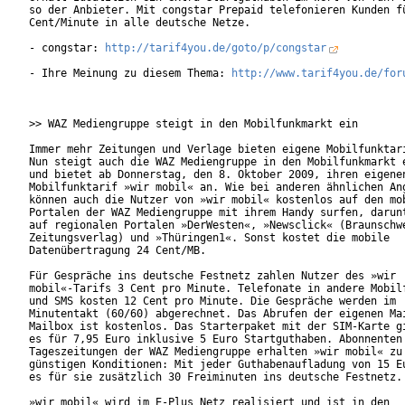
so der Anbieter. Mit congstar Prepaid telefonieren Kunden fü
Cent/Minute in alle deutsche Netze.              

- congstar: 
http://tarif4you.de/goto/p/congstar
- Ihre Meinung zu diesem Thema: 
http://www.tarif4you.de/for
>> WAZ Mediengruppe steigt in den Mobilfunkmarkt ein

Immer mehr Zeitungen und Verlage bieten eigene Mobilfunktari
Nun steigt auch die WAZ Mediengruppe in den Mobilfunkmarkt e
und bietet ab Donnerstag, den 8. Oktober 2009, ihren eigenen
Mobilfunktarif »wir mobil« an. Wie bei anderen ähnlichen Ang
können auch die Nutzer von »wir mobil« kostenlos auf den mob
Portalen der WAZ Mediengruppe mit ihrem Handy surfen, darunt
auf regionalen Portalen »DerWesten«, »Newsclick« (Braunschwe
Zeitungsverlag) und »Thüringen1«. Sonst kostet die mobile

Datenübertragung 24 Cent/MB.        

Für Gespräche ins deutsche Festnetz zahlen Nutzer des »wir

mobil«-Tarifs 3 Cent pro Minute. Telefonate in andere Mobilf
und SMS kosten 12 Cent pro Minute. Die Gespräche werden im

Minutentakt (60/60) abgerechnet. Das Abrufen der eigenen Mai
Mailbox ist kostenlos. Das Starterpaket mit der SIM-Karte gi
es für 7,95 Euro inklusive 5 Euro Startguthaben. Abonnenten 
Tageszeitungen der WAZ Mediengruppe erhalten »wir mobil« zu 
günstigen Konditionen: Mit jeder Guthabenaufladung von 15 Eu
es für sie zusätzlich 30 Freiminuten ins deutsche Festnetz.

»wir mobil« wird im E-Plus Netz realisiert und ist in den
