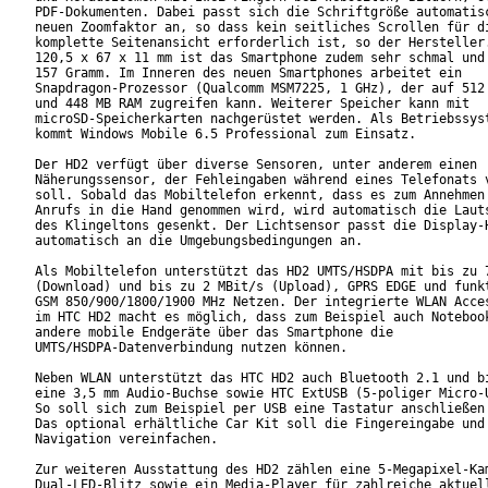
PDF-Dokumenten. Dabei passt sich die Schriftgröße automatisc
neuen Zoomfaktor an, so dass kein seitliches Scrollen für di
komplette Seitenansicht erforderlich ist, so der Hersteller.
120,5 x 67 x 11 mm ist das Smartphone zudem sehr schmal und 
157 Gramm. Im Inneren des neuen Smartphones arbeitet ein

Snapdragon-Prozessor (Qualcomm MSM7225, 1 GHz), der auf 512 
und 448 MB RAM zugreifen kann. Weiterer Speicher kann mit

microSD-Speicherkarten nachgerüstet werden. Als Betriebssyst
kommt Windows Mobile 6.5 Professional zum Einsatz.

Der HD2 verfügt über diverse Sensoren, unter anderem einen

Näherungssensor, der Fehleingaben während eines Telefonats v
soll. Sobald das Mobiltelefon erkennt, dass es zum Annehmen 
Anrufs in die Hand genommen wird, wird automatisch die Lauts
des Klingeltons gesenkt. Der Lichtsensor passt die Display-H
automatisch an die Umgebungsbedingungen an.

Als Mobiltelefon unterstützt das HD2 UMTS/HSDPA mit bis zu 7
(Download) und bis zu 2 MBit/s (Upload), GPRS EDGE und funkt
GSM 850/900/1800/1900 MHz Netzen. Der integrierte WLAN Acces
im HTC HD2 macht es möglich, dass zum Beispiel auch Notebook
andere mobile Endgeräte über das Smartphone die

UMTS/HSDPA-Datenverbindung nutzen können.     

Neben WLAN unterstützt das HTC HD2 auch Bluetooth 2.1 und bi
eine 3,5 mm Audio-Buchse sowie HTC ExtUSB (5-poliger Micro-U
So soll sich zum Beispiel per USB eine Tastatur anschließen 
Das optional erhältliche Car Kit soll die Fingereingabe und

Navigation vereinfachen.

Zur weiteren Ausstattung des HD2 zählen eine 5-Megapixel-Kam
Dual-LED-Blitz sowie ein Media-Player für zahlreiche aktuell