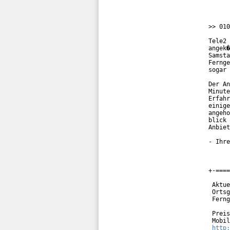
>> 010
Tele2 
angek�
Samsta
Fernge
sogar 
Der An
Minute
Erfahr
einige
angeho
blick 
Anbiet
- Ihre
+-====
 Aktue
 Ortsg
 Ferng
 Preis
 Mobil
http: