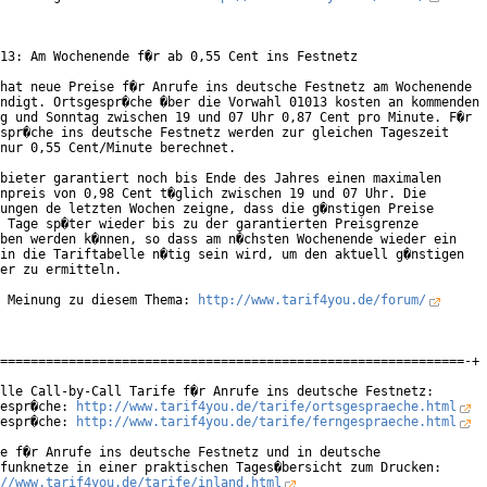
13: Am Wochenende f�r ab 0,55 Cent ins Festnetz

hat neue Preise f�r Anrufe ins deutsche Festnetz am Wochenende

ndigt. Ortsgespr�che �ber die Vorwahl 01013 kosten an kommenden

g und Sonntag zwischen 19 und 07 Uhr 0,87 Cent pro Minute. F�r

spr�che ins deutsche Festnetz werden zur gleichen Tageszeit

nur 0,55 Cent/Minute berechnet.    

bieter garantiert noch bis Ende des Jahres einen maximalen

npreis von 0,98 Cent t�glich zwischen 19 und 07 Uhr. Die

ungen de letzten Wochen zeigne, dass die g�nstigen Preise

 Tage sp�ter wieder bis zu der garantierten Preisgrenze

ben werden k�nnen, so dass am n�chsten Wochenende wieder ein

in die Tariftabelle n�tig sein wird, um den aktuell g�nstigen

er zu ermitteln.      

 Meinung zu diesem Thema: 
http://www.tarif4you.de/forum/
=============================================================-+

lle Call-by-Call Tarife f�r Anrufe ins deutsche Festnetz:

espr�che: 
http://www.tarif4you.de/tarife/ortsgespraeche.html
espr�che: 
http://www.tarif4you.de/tarife/ferngespraeche.html
e f�r Anrufe ins deutsche Festnetz und in deutsche

funknetze in einer praktischen Tages�bersicht zum Drucken:

//www.tarif4you.de/tarife/inland.html