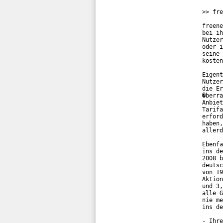
>> fre
freene
bei ih
Nutzer
oder i
seine 
kosten
Eigent
Nutzer
die Er
�berra
Anbiet
Tarifa
erford
haben,
allerd
Ebenfa
ins de
2008 b
deutsc
von 19
Aktion
und 3,
alle G
nie me
ins de
- Ihre