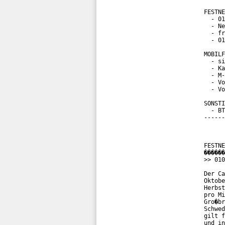
FESTNE
  - 01
  - Ne
  - fr
  - 01
MOBILF
  - si
  - Ka
  - M-
  - Vo
  - Vo
SONSTI
  - BT
------
FESTNE
������
>> 010
Der Ca
Oktobe
Herbst
pro Mi
Gro�br
Schwed
gilt f
und in