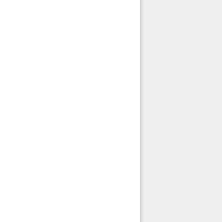
 

      
