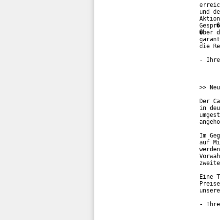
erreic
und de
Aktion
Gespr�
�ber d
garant
die Re
- Ihre
>> Neu
Der Ca
in deu
umgest
angeho
Im Geg
auf Mi
werden
Vorwah
zweite
Eine T
Preise
unsere
- Ihre