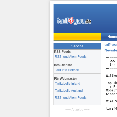
Home
tarif4you
Service
Newsle
RSS-Feeds
RSS- und Atom-Feeds
+-====
| www.
| Ihr 
Info-Dienste
+-====
Tarif-Info-Service
Willko
Für Webmaster
Top-Th
Tariftabelle Inland
+++ Pr
Mobilf
Tariftabelle Ausland
Kinder
RSS- und Atom-Feeds
Viel S
tarif4
+++ Anzeige +++
------