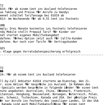
TZ

024: F�r ab einem Cent ins Ausland telefonieren

ue Taktung und Preise f�r Anrufe zu Handys

eenet schaltet Tarifansage bei 01019 ab

013: Am Wochenende f�r ab 0,55 Cent ins Festnetz

UNK

mply: Drei Monate kostenlos ins Festnetz telefonieren

ndy Mobile stellt Prepaid Tarif f�r Kinder vor

net startet eigenes Mobilfunkangebot

dafone: T�rkei-Option jetzt auch f�r CallYa-Kunden

dafone: Nur noch vier Tarife f�r Vertragskunden

GES

: Klage gegen Vorratsdatenspeicherung erfolgreich

---------------------------------------------------------------

TZ

��

24: F�r ab einem Cent ins Ausland telefonieren

ll-by-Call Anbieter 01024 startete am Dienstag, den 21.

r, eine Aktion f�r Gespr�che ins Ausland. Im Rahmen des

-Spezials werden Gespr�che in folgende L�nder f�r einen Cent

nute angeboten: Australien, China, D�nemark, Frankreich,

itannien, Hongkong, Neuseeland, Norwegen, �sterreich, Polen,

en, Schweiz, Tschechien, Kanada und USA. Der g�nstige Preis

�r nur Anrufe ins Festnetz des jeweiligen Landes. In den USA

 Kanada sind auch Mobilfunkanschl�sse f�r einen Cent
