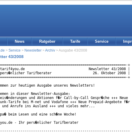
News
Ratgeber
Tarife
Service
Imp
.de
>
Service
>
Newsletter
>
Archiv
> Ausgabe 43/2008
tter 43/2008
=============================================================-+

tarif4you.de                               Newsletter 43/2008 |

pers�nlicher Tarifberater                    26. Oktober 2008 |

=============================================================-+

mmen zur heutigen Ausgabe unseres Newsletters!

emen in dieser Newsletter-Ausgabe:

eis�nderungen und Aktionen f�r Call-by-Call Gespr�che +++ Neue

unk-Tarife bei M-net und Vodafone +++ Neue Prepaid-Angebote f�r

 und Anrufe ins Ausland +++ und vieles mehr...

pa� beim Lesen und eine sch�ne Woche!

you.de - Ihr pers�nlicher Tarifberater

---------------------------------------------------------------
