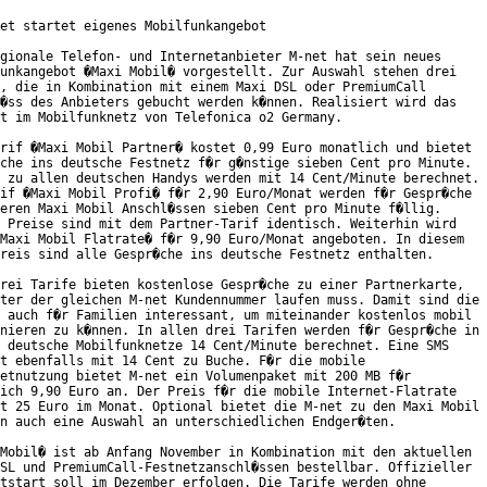
et startet eigenes Mobilfunkangebot

gionale Telefon- und Internetanbieter M-net hat sein neues

unkangebot �Maxi Mobil� vorgestellt. Zur Auswahl stehen drei

, die in Kombination mit einem Maxi DSL oder PremiumCall

�ss des Anbieters gebucht werden k�nnen. Realisiert wird das

t im Mobilfunknetz von Telefonica o2 Germany.

rif �Maxi Mobil Partner� kostet 0,99 Euro monatlich und bietet

che ins deutsche Festnetz f�r g�nstige sieben Cent pro Minute.

 zu allen deutschen Handys werden mit 14 Cent/Minute berechnet.

if �Maxi Mobil Profi� f�r 2,90 Euro/Monat werden f�r Gespr�che

eren Maxi Mobil Anschl�ssen sieben Cent pro Minute f�llig.

 Preise sind mit dem Partner-Tarif identisch. Weiterhin wird

Maxi Mobil Flatrate� f�r 9,90 Euro/Monat angeboten. In diesem

reis sind alle Gespr�che ins deutsche Festnetz enthalten.       

rei Tarife bieten kostenlose Gespr�che zu einer Partnerkarte,

ter der gleichen M-net Kundennummer laufen muss. Damit sind die

 auch f�r Familien interessant, um miteinander kostenlos mobil

nieren zu k�nnen. In allen drei Tarifen werden f�r Gespr�che in

 deutsche Mobilfunknetze 14 Cent/Minute berechnet. Eine SMS

t ebenfalls mit 14 Cent zu Buche. F�r die mobile

etnutzung bietet M-net ein Volumenpaket mit 200 MB f�r

ich 9,90 Euro an. Der Preis f�r die mobile Internet-Flatrate

t 25 Euro im Monat. Optional bietet die M-net zu den Maxi Mobil

n auch eine Auswahl an unterschiedlichen Endger�ten.

Mobil� ist ab Anfang November in Kombination mit den aktuellen

SL und PremiumCall-Festnetzanschl�ssen bestellbar. Offizieller

tstart soll im Dezember erfolgen. Die Tarife werden ohne
