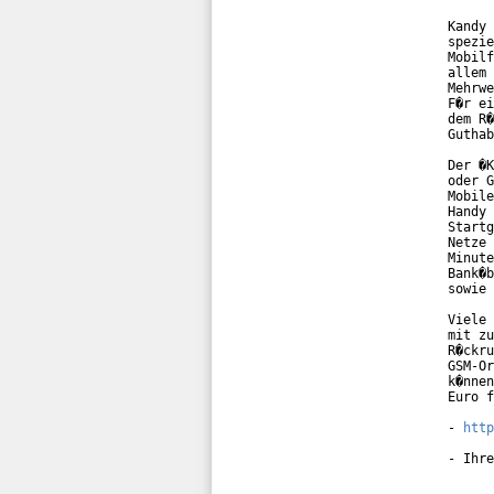
Kandy 
spezie
Mobilf
allem 
Mehrwe
F�r ei
dem R�
Guthab
Der �K
oder G
Mobile
Handy 
Startg
Netze 
Minute
Bank�b
sowie 
Viele 
mit zu
R�ckru
GSM-Or
k�nnen
Euro f
- 
http
- Ihre