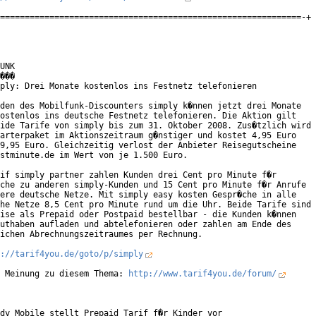
=============================================================-+

UNK

���

ply: Drei Monate kostenlos ins Festnetz telefonieren

den des Mobilfunk-Discounters simply k�nnen jetzt drei Monate

ostenlos ins deutsche Festnetz telefonieren. Die Aktion gilt

ide Tarife von simply bis zum 31. Oktober 2008. Zus�tzlich wird

arterpaket im Aktionszeitraum g�nstiger und kostet 4,95 Euro

9,95 Euro. Gleichzeitig verlost der Anbieter Reisegutscheine

stminute.de im Wert von je 1.500 Euro.     

if simply partner zahlen Kunden drei Cent pro Minute f�r

che zu anderen simply-Kunden und 15 Cent pro Minute f�r Anrufe

ere deutsche Netze. Mit simply easy kosten Gespr�che in alle

he Netze 8,5 Cent pro Minute rund um die Uhr. Beide Tarife sind

ise als Prepaid oder Postpaid bestellbar - die Kunden k�nnen

uthaben aufladen und abtelefonieren oder zahlen am Ende des

ichen Abrechnungszeitraumes per Rechnung.      

://tarif4you.de/goto/p/simply
 Meinung zu diesem Thema: 
http://www.tarif4you.de/forum/
dy Mobile stellt Prepaid Tarif f�r Kinder vor
