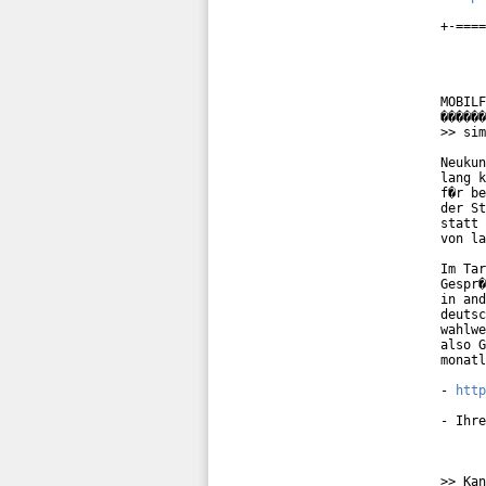
+-====
MOBILF
������
>> sim
Neukun
lang k
f�r be
der St
statt 
von la
Im Tar
Gespr�
in and
deutsc
wahlwe
also G
monatl
- 
http
- Ihre
>> Kan