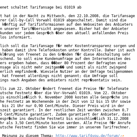
enet schaltet Tarifansage bei 01019 ab

t hat in der Nacht zu Mittwoch, den 22.10.2008, die Tarifansage

rer Call-by-Call Vorwahl 01019 abgeschaltet. Damit sind die

 k�nftig auf Tarifinformaionen auf den Webseiten des Anbieters 

n unserer Tarif�bersicht angewiesen. Bisher hat der Anbieter

kunden vor jedem Gespr�ch �ber den aktuell anfallenden Preis

los informiert.     

lich soll die Tarifansage f�r mehr Kostentransparenz sorgen und

 haben damit ihre Telefonkosten unter Kontrolle. Daher ist auch

kl�rung von freenet zu den Gr�nden f�r diese Abschaltung sehr

schend. So soll eine Kundenumfrage auf den Internetseiten des

ers ergeben haben, dass ��ber 80 Prozent der Befragten eine

nsage als nicht mehr zeitgem�� und somit als nicht zwingend

erlich empfinden�. Wieviele Nutzer an der Umfrage teilgenommen

 hat freenet allerdings nicht genannt; die Umfrage soll

ings nach Angaben des anbieters nicht repr�sentativ sein.       
lls zum 22. Oktober �ndert freenet die Preise f�r Telefonate

utsche Festnetz �ber die Vor-Vorwahl 01019. Vom 22. Oktober

is einschlie�lich 9. November 2008 kosten alle Gespr�che ins

he Festnetz am Wochenende in der Zeit von 12 bis 15 Uhr sowie

 bis 21 Uhr nur 0,90 Cent/Minute. Dieser Preis wird in der

szeit garantiert. In der restlichen Zeit werden zwischen 0,7

5 Cent/Minute garantiert. Zudem garantiert der Anbieter, dass

espr�che ins deutsche Festnetz bis einschlie�lich 31.12.2008

hr als 3,50 Cent/Minute kosten werden. Alle Preise f�r Anrufe

utsche Festnetz finden Sie wie immer in unserem Tarifrechner.   
 Meinung zu diesem Thema: 
http://www.tarif4you.de/forum/