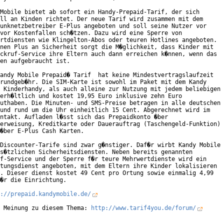
Mobile bietet ab sofort ein Handy-Prepaid-Tarif, der sich

ll an Kinden richtet. Der neue Tarif wird zusammen mit dem

unknetzbetreiber E-Plus angeboten und soll seine Nutzer vor

vor Kostenfallen sch�tzen. Dazu wird eine Sperre von

rtdiensten wie Klingelton-Abos oder teuren Hotlines angeboten.

nen Plus an Sicherheit sorgt die M�glichkeit, dass Kinder mit

ckruf-Service ihre Eltern auch dann erreichen k�nnen, wenn das

en aufgebraucht ist.       

andy Mobile Prepaid� Tarif  hat keine Mindestvertragslaufzeit

rundgeb�hr. Die SIM-Karte ist sowohl im Paket mit dem Kandy

 Kinderhandy, als auch alleine zur Nutzung mit jedem beliebigen

erh�ltlich und kostet 19,95 Euro inklusive zehn Euro

uthaben. Die Minuten- und SMS-Preise betragen in alle deutschen

und rund um die Uhr einheitlich 15 Cent. Abgerechnet wird im

ntakt. Aufladen l�sst sich das Prepaidkonto �ber

erweisung, Kreditkarte oder Dauerauftrag (Taschengeld-Funktion)

�ber E-Plus Cash Karten.        

Discounter-Tarife sind zwar g�nstiger. Daf�r wirbt Kandy Mobile

s�tzlichen Sicherheitsdiensten. Neben bereits genannten

f-Service und der Sperre f�r teure Mehrwertdienste wird ein

tungsdienst angeboten, mit dem Eltern ihre Kinder lokalisieren

. Dieser dienst kostet 49 Cent pro Ortung sowie einmalig 4,99

�r die Einrichtung.     

://prepaid.kandymobile.de/
 Meinung zu diesem Thema: 
http://www.tarif4you.de/forum/