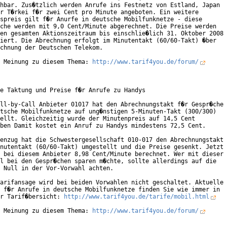
hbar. Zus�tzlich werden Anrufe ins Festnetz von Estland, Japan

r T�rkei f�r zwei Cent pro Minute angeboten. Ein weitere

spreis gilt f�r Anurfe in deutsche Mobilfunknetze - diese

che werden mit 9,0 Cent/Minute abgerechnet. Die Preise werden

en gesamten Aktionszeitraum bis einschlie�lich 31. Oktober 2008

iert. Die Abrechnung erfolgt im Minutentakt (60/60-Takt) �ber

chnung der Deutschen Telekom.              

 Meinung zu diesem Thema: 
http://www.tarif4you.de/forum/
e Taktung und Preise f�r Anrufe zu Handys

ll-by-Call Anbieter 01017 hat den Abrechnungstakt f�r Gespr�che

tsche Mobilfunknetze auf ung�nstigen 5-Minuten-Takt (300/300)

ellt. Gleichzeitig wurde der Minutenpreis auf 14,5 Cent

ben Damit kostet ein Anruf zu Handys mindestens 72,5 Cent.

enzug hat die Schwestergesellschaft 010-017 den Abrechnungstakt

nutentakt (60/60-Takt) umgestellt und die Preise gesenkt. Jetzt

 bei diesem Anbieter 8,98 Cent/Minute berechnet. Wer mit dieser

l bei den Gespr�chen sparen m�chte, sollte allerdings auf die

 Null in der Vor-Vorwahl achten.

arifansage wird bei beiden Vorwahlen nicht geschaltet. Aktuelle

 f�r Anrufe in deutsche Mobilfunknetze finden Sie wie immer in

r Tarif�bersicht: 
http://www.tarif4you.de/tarife/mobil.html
 Meinung zu diesem Thema: 
http://www.tarif4you.de/forum/