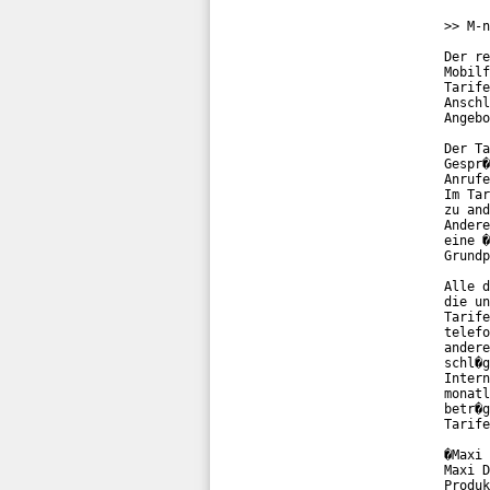
>> M-n
Der re
Mobilf
Tarife
Anschl
Angebo
Der Ta
Gespr�
Anrufe
Im Tar
zu and
Andere
eine �
Grundp
Alle d
die un
Tarife
telefo
andere
schl�g
Intern
monatl
betr�g
Tarife
�Maxi 
Maxi D
Produk