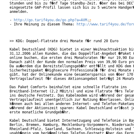
Stunden und bis zu f�nf Tage Standby-Zeit. �ber das bei DECT
eingesetzte GAP-Profil lassen sich bis zu 5 weitere Handger�
anmelden.        

- 
http://go.tarif4you.de/go.php?a=AVM
- Ihre Meinung zu diesem Thema: 
http://www.tarif4you.de/for
>> KDG: Doppel-Flatrate drei Monate f�r rund 20 Euro

Kabel Deutschland (KDG) bietet in einer Weihnachtsaktion bis
31.12.2006 allen Kunden, die das Doppelflat-Angebot �Paket C
online buchen, die ersten drei Monatsraten f�r nur 19,90 Eur
Danach zahlt der Kunde den normalen Preis von 39,90 Euro pro
Da au�erdem die Bereitstellungsgeb�hr entf�llt und KDG dem K
Sicherheitspaket �Highsecure Professional� f�r drei Monate g
gibt, hat der Onlinekunde eine Gesamtersparnis von �ber 170 
Vertragslaufzeit f�r dieses Aktionsangebot betr�gt 24 Monate
Das Paket Comfort+ beinhaltet eine schnelle Flatrate ins

Breitband-Internet (2,2 MBit/s) und eine Flatrate f�rs Telef
ins deutsche Festnetz. Das Kabelmodem wird w�hrend der gesam
Vertragslaufzeit unentgeltlich zur Nutzung �berlassen. Onlin
k�nnen auch bei allen anderen Internet- und Telefon-Paketang
w�hrend der Aktionszeit sparen: Kabel Deutschland erl�sst je
erste monatliche Grundgeb�hr.      

Kabel Deutschland bietet Internetzugang und Telefonie in Bay
Berlin, Bremen, Hamburg, Mecklenburg-Vorpommern, Niedersachs
Rheinland-Pfalz, Saarland, Sachsen, Schleswig-Holstein und T
unabh�ngig vom herk�mmlichen Telefon-Festnetz �ber das Ferns