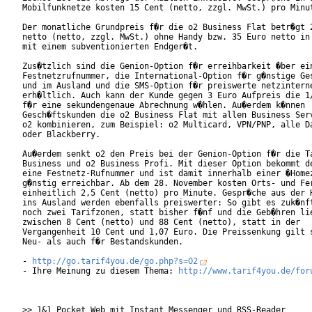
Mobilfunknetze kosten 15 Cent (netto, zzgl. MwSt.) pro Minut
Der monatliche Grundpreis f�r die o2 Business Flat betr�gt 2
netto (netto, zzgl. MwSt.) ohne Handy bzw. 35 Euro netto in 
mit einem subventionierten Endger�t.

Zus�tzlich sind die Genion-Option f�r erreihbarkeit �ber ein
Festnetzrufnummer, die International-Option f�r g�nstige Ges
und im Ausland und die SMS-Option f�r preiswerte netzinterne
erh�ltlich. Auch kann der Kunde gegen 3 Euro Aufpreis die 1/
f�r eine sekundengenaue Abrechnung w�hlen. Au�erdem k�nnen

Gesch�ftskunden die o2 Business Flat mit allen Business Serv
o2 kombinieren, zum Beispiel: o2 Multicard, VPN/PNP, alle Da
oder Blackberry.       

Au�erdem senkt o2 den Preis bei der Genion-Option f�r die Ta
Business und o2 Business Profi. Mit dieser Option bekommt de
eine Festnetz-Rufnummer und ist damit innerhalb einer �Homez
g�nstig erreichbar. Ab dem 28. November kosten Orts- und Fer
einheitlich 2,5 Cent (netto) pro Minute. Gespr�che aus der H
ins Ausland werden ebenfalls preiswerter: So gibt es zuk�nft
noch zwei Tarifzonen, statt bisher f�nf und die Geb�hren lie
zwischen 8 Cent (netto) und 88 Cent (netto), statt in der

Vergangenheit 10 Cent und 1,07 Euro. Die Preissenkung gilt s
Neu- als auch f�r Bestandskunden.         

- 
http://go.tarif4you.de/go.php?s=O2
- Ihre Meinung zu diesem Thema: 
http://www.tarif4you.de/for
>> 1&1 Pocket Web mit Instant Messenger und RSS-Reader
