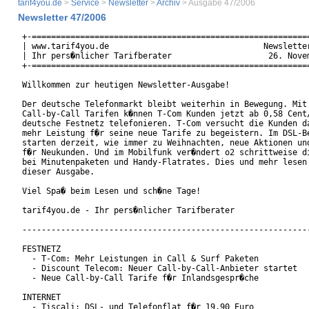
tarif4you.de
>
Service
>
Newsletter
>
Archiv
> Ausgabe 47/2006
Newsletter 47/2006
+-==========================================================
| www.tarif4you.de                                Newsletter
| Ihr pers�nlicher Tarifberater                    26. Novem
+-==========================================================
Willkommen zur heutigen Newsletter-Ausgabe!

Der deutsche Telefonmarkt bleibt weiterhin in Bewegung. Mit 
Call-by-Call Tarifen k�nnen T-Com Kunden jetzt ab 0,58 Cent/
deutsche Festnetz telefonieren. T-Com versucht die Kunden da
mehr Leistung f�r seine neue Tarife zu begeistern. Im DSL-Be
starten derzeit, wie immer zu Weihnachten, neue Aktionen und
f�r Neukunden. Und im Mobilfunk ver�ndert o2 schrittweise di
bei Minutenpaketen und Handy-Flatrates. Dies und mehr lesen 
dieser Ausgabe.

Viel Spa� beim Lesen und sch�ne Tage!

tarif4you.de - Ihr pers�nlicher Tarifberater

------------------------------------------------------------
FESTNETZ

  - T-Com: Mehr Leistungen in Call & Surf Paketen

  - Discount Telecom: Neuer Call-by-Call-Anbieter startet

  - Neue Call-by-Call Tarife f�r Inlandsgespr�che

INTERNET

  - Tiscali: DSL- und Telefonflat f�r 19,90 Euro
