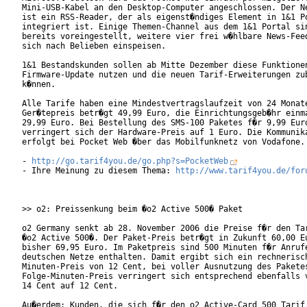
Mini-USB-Kabel an den Desktop-Computer angeschlossen. Der Ne
ist ein RSS-Reader, der als eigenst�ndiges Element in 1&1 Po
integriert ist. Einige Themen-Channel aus dem 1&1 Portal sin
bereits voreingestellt, weitere vier frei w�hlbare News-Feed
sich nach Belieben einspeisen.        

1&1 Bestandskunden sollen ab Mitte Dezember diese Funktionen
Firmware-Update nutzen und die neuen Tarif-Erweiterungen zub
k�nnen.  

Alle Tarife haben eine Mindestvertragslaufzeit von 24 Monate
Ger�tepreis betr�gt 49,99 Euro, die Einrichtungsgeb�hr einma
29,99 Euro. Bei Bestellung des SMS-100 Paketes f�r 9,99 Euro
verringert sich der Hardware-Preis auf 1 Euro. Die Kommunika
erfolgt bei Pocket Web �ber das Mobilfunknetz von Vodafone. 
- 
http://go.tarif4you.de/go.php?s=PocketWeb
- Ihre Meinung zu diesem Thema: 
http://www.tarif4you.de/for
>> o2: Preissenkung beim �o2 Active 500� Paket

o2 Germany senkt ab 28. November 2006 die Preise f�r den Tar
�o2 Active 500�. Der Paket-Preis betr�gt in Zukunft 60,00 Eu
bisher 69,95 Euro. Im Paketpreis sind 500 Minuten f�r Anrufe
deutschen Netze enthalten. Damit ergibt sich ein rechnerisch
Minuten-Preis von 12 Cent, bei voller Ausnutzung des Paketes
Folge-Minuten-Preis verringert sich entsprechend ebenfalls v
14 Cent auf 12 Cent.      

Au�erdem: Kunden, die sich f�r den o2 Active-Card 500 Tarif 