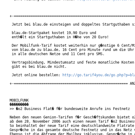
+-==========================================================
 Jetzt bei blau.de einsteigen und doppeltes Startguthaben si
 blau.de-Startpaket kostet 19,90 Euro und

 enth�lt ein Startguthaben in H�he von 20 Euro!

 Der Mobilfunk-Tarif kostet weiterhin nur g�nstige 6 Cent/Mi
 von blau.de zu blau.de, 16 Cent pro Minute rund um die Uhr

 in alle deutschen Netze und 11 Cent pro SMS.

 Vertragsbindung, Mindestumsatz und feste monatliche Kosten

 gibt es bei blau.de nicht.

 Jetzt online bestellen: 
http://go.tarif4you.de/go.php?p=bl
+-====================================================== ANZ
MOBILFUNK

���������

>> �o2 Business Flat� f�r bundesweite Anrufe ins Festnetz

Neben den neuen Genion-Tarifen f�r Gesch�ftskunden bietet o2
ab dem 28. November 2006 auch einen neuen Tarif �o2 Business
So beinhaltet der neue Tarif eine deutschlandweite Flatrate 
Gespr�che in das gesamte deutsche Festnetz und in das Netz v
Ebenso ist die Abfrage der Mailbox inklusive. Gespr�che in a