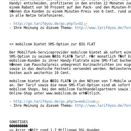
Handy) entscheiden, profitieren in den ersten 12 Monaten zud
einem Rabatt von 50 Prozent auf den Pack- und den Minuten-Pr
k�nnen die Kunden zu einem Minuten-Preis von 6 Cent. rund um
in alle Netze telefonieren.

- 
http://go.tarif4you.de/go.php?s=O2
- Ihre Meinung zu diesem Thema: 
http://www.tarif4you.de/for
>> mobilcom bietet SMS-Option zur BIG FLAT

Der Mobilfunk-Serviceprovider mobilcom bietet ab sofort eine
SMS-Option zu seinem �BIG FLAT� Tarif. F�r monatlich f�nf Eu
mobilcom-Kunden zu ihrer Handy-Flatrate eine SMS-Flat buchen
k�nnen zum Pauschalpreis unbegrenzt Kurznachrichten ins eige
sowie in das deutsche Festnetz versendet werden. Netzexterne
kosten auch weiterhin 19 Cent.     

mobilcom bietet die �BIG FLAT� in den NEtzen von T-Mobile un
an. Der Tarif sowie die neue SMS-Flat-Option sind ab sofort 
mobilcom Shops, bei den mobilcom Fachhandelspartnern sowie i
Online-Shop unter www.mobilcom.de erh�ltlich.   

- 
http://go.tarif4you.de/go.php?a=mobilcom
- Ihre Meinung zu diesem Thema: 
http://www.tarif4you.de/for
SONSTIGES

���������

>> Arcor z�hlt rund 1,7 Millionen DSL-Kunden
