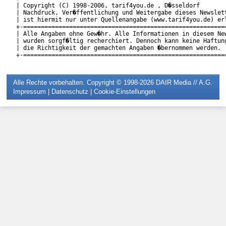
| Copyright (C) 1998-2006, tarif4you.de , D�sseldorf        
| Nachdruck, Ver�ffentlichung und Weitergabe dieses Newslett
| ist hiermit nur unter Quellenangabe (www.tarif4you.de) erl
+-==========================================================
| Alle Angaben ohne Gew�hr. Alle Informationen in diesem New
| wurden sorgf�ltig recherchiert. Dennoch kann keine Haftung
| die Richtigkeit der gemachten Angaben �bernommen werden.  
Alle Rechte vorbehalten. Copyright © 1998-2026
DAIR Media // A.G.
Impressum
|
Datenschutz
|
Cookie-Einstellungen