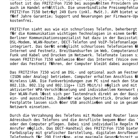
sofost ist das FRITZ!Fon 7150 bei ausgew�hlten Providern und
auch im Handel erh�ltlich. Die unverbindliche Preisempfehlun
FRITZ!Fon 7150 betr�gt 249 Euro (inkl. MwSt.). AVM bietet wi
f�nf Jahre Garantie; Support und Neuerungen per Firmware-Upd
kostenfrei.

FRITZ!Fon sieht aus wie ein schnurloses Telefon, beherbergt 
f�r die Kommunikation wichtigen Technologien in einem Ger�t.
Berliner Kommunikationsspezialist hat dazu in der Basisstati
DSL-Modem, WLAN-Router, DECT-Telefon und VoIP-Telefonanlage

integriert. Das Ger�t erm�glicht schnurloses Telefonieren �b
Internet und Festnetz, Breitbandsurfen im Web, Computeransch
Funk und Kabel und Drucken im Netzwerk. Telefonate lassen si
neuen FRITZ!Fon 7150 wahlweise �ber das Internet (Voice over
oder das Festnetz f�hren, der Computer bleibt dabei ausgesch
Das FRITZ!Fon 7150 wird am DSL- und optional auch am Festnet
(ISDN oder Analog) betrieben. Computer erhalten Anschluss �b
Wireless LAN. Die Funkverbindungen zum PC sind nach den Stan
802.11b, 802.11g und 802.11g++ (125 Mbit/s) m�glich und mit 
aktivierter WPA-Verschl�sselung und individuellem Kennwort g
Der WLAN-Funk l�sst sich per Tastendruck direkt an der Basis
ein- und ausschalten. Zubeh�r wie Speicherstick, Drucker ode
Festplatte lassen sich �ber USB anschlie�en und so im gesamt
Netzwerk einsetzen.        

Durch die Verzahnung des Telefons mit Modem und Router lasse
Adressbuch des Telefons und die Anrufliste bequem �ber das T
oder den Computer pflegen. Dabei sind individuelle Regeln f�
Anrufer m�glich. Das DECT-Handteil des FRITZ!Fon 7150 bietet
Farbdisplay mit grafischer Darstellung, digitalen Anrufbeant
Telefonbuch f�r 200 Eintr�ge, eine maximale Gespr�chszeit vo