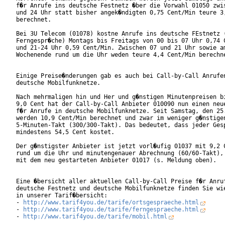
f�r Anrufe ins deutsche Festnetz �ber die Vorwahl 01050 zwis
und 24 Uhr statt bisher angek�ndigten 0,75 Cent/Min teure 3,
berechnet. 

Bei 3U Telecom (01078) kostne Anrufe ins deutsche FEstnetz (
Ferngespr�che) Montags bis Freitags von 00 bis 07 Uhr 0,74 C
und 21-24 Uhr 0,59 Cent/Min. Zwischen 07 und 21 Uhr sowie am
Wochenende rund um die Uhr weden teure 4,4 Cent/Min berechne
Einige Preise�nderungen gab es auch bei Call-by-Call Anrufen
deutsche Mobilfunknetze.

Nach mehrmaligen hin und Her und g�nstigen Minutenpreisen bi
9,0 Cent hat der Call-by-Call Anbieter 010090 nun einen neue
f�r Anrufe in deutsche Mobilfunknetze. Seit Samstag, den 25.
werden 10,9 Cent/Min berechnet und zwar im weniger g�nstigen
5-Minuten-Takt (300/300-Takt). Das bedeutet, dass jeder Gesp
mindestens 54,5 Cent kostet.

Der g�nstigster Anbieter ist jetzt vorl�ufig 01037 mit 9,2 C
rund um die Uhr und minutengenauer Abrechnung (60/60-Takt), 
mit dem neu gestarteten Anbieter 01017 (s. Meldung oben).

Eine �bersicht aller aktuellen Call-by-Call Preise f�r Anruf
deutsche Festnetz und deutsche Mobilfunknetze finden Sie wie
in unserer Tarif�bersicht:

- 
http://www.tarif4you.de/tarife/ortsgespraeche.html
- 
http://www.tarif4you.de/tarife/ferngespraeche.html
- 
http://www.tarif4you.de/tarife/mobil.html