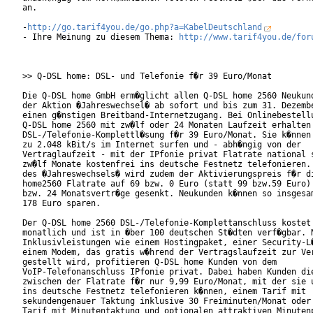
an.    

-
http://go.tarif4you.de/go.php?a=KabelDeutschland
- Ihre Meinung zu diesem Thema: 
http://www.tarif4you.de/for
>> Q-DSL home: DSL- und Telefonie f�r 39 Euro/Monat

Die Q-DSL home GmbH erm�glicht allen Q-DSL home 2560 Neukund
der Aktion �Jahreswechsel� ab sofort und bis zum 31. Dezembe
einen g�nstigen Breitband-Internetzugang. Bei Onlinebestellu
Q-DSL home 2560 mit zw�lf oder 24 Monaten Laufzeit erhalten 
DSL-/Telefonie-Komplettl�sung f�r 39 Euro/Monat. Sie k�nnen 
zu 2.048 kBit/s im Internet surfen und - abh�ngig von der

Vertraglaufzeit - mit der IPfonie privat Flatrate national s
zw�lf Monate kostenfrei ins deutsche Festnetz telefonieren. 
des �Jahreswechsels� wird zudem der Aktivierungspreis f�r di
home2560 Flatrate auf 69 bzw. 0 Euro (statt 99 bzw.59 Euro) 
bzw. 24 Monatsvertr�ge gesenkt. Neukunden k�nnen so insgesam
178 Euro sparen.           

Der Q-DSL home 2560 DSL-/Telefonie-Komplettanschluss kostet 
monatlich und ist in �ber 100 deutschen St�dten verf�gbar. N
Inklusivleistungen wie einem Hostingpaket, einer Security-L�
einem Modem, das gratis w�hrend der Vertragslaufzeit zur Ver
gestellt wird, profitieren Q-DSL home Kunden von dem

VoIP-Telefonanschluss IPfonie privat. Dabei haben Kunden die
zwischen der Flatrate f�r nur 9,99 Euro/Monat, mit der sie u
ins deutsche Festnetz telefonieren k�nnen, einem Tarif mit

sekundengenauer Taktung inklusive 30 Freiminuten/Monat oder 
Tarif mit Minutentaktung und optionalen attraktiven Minutenp