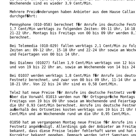
Wochenende sind es wieder 3,9 Cent/Min.

Mehrere Preis�nderungen haben Anbieter aus dem Hause Callax

durchgef�hrt:

Pennyphone (010-058) berechnet f�r Anrufe ins deutsche Festn
1,7 Cent/Min werktags zu folgenden Zeiten: 09-11 Uhr, 14-18 
21-22 Uhr. Montags bis Freitags von 00 bis 09 Uhr werden 0,7
berechnet.

Bei Telemedia (010-029) fallen werktags 2,1 Cent/Min zu folg
Zeiten an: 09-12 Uhr, 15-18 Uhr und 22-24 Uhr sowie am Woche
und Feiertagen von 00 bis 14 Uhr.

Bei Dialmex (01027) fallen 1,9 Cent/Min werktags von 12 bis 
und von 19 bis 22 Uhr an, sowie am Wochenende von 14 bis 24 
Bei 01037 werden werktags 1,8 Cent/Min f�r Anrufe ins deutsc
Festnetz berechnet, und zwar von 00 bis 09 Uhr, 11-14 Uhr un
18-21 Uhr. Von 22 bis 24 Uhr sind es 0,58 Cent/Min.

Tele2 hat neue Preise f�r Anrufe ins deutsche Festnetz ver�f
�ber die Vorwahl 01013 werden nun f�r Ortsgespr�che Montags 
Freitags von 19 bis 09 Uhr sowie am Wochenende und Feiertage
die Uhr 0,93 Cent/Min berechnet. Anrufe ins deutsche Festnet
au�erhalb des Ortsnetzes kosten werktags von 19 bis 21 Uhr 0
Cent/Min und am Wochenende rund um die Uhr 0,95 Cent/Min.

01050 hat am vergangenen Montag neue Preise f�r Anrufe ins d
Festnetz angek�ndigt. Allerdings gab der Anbieter am Freitag
bekannt, dass diese Preise leider fehlerhaft waren und hat e
Korrektur bekannt gegeben. Demnach werden jetzt Samstags und