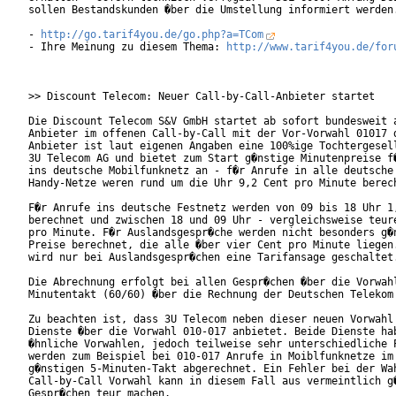
sollen Bestandskunden �ber die Umstellung informiert werden.
- 
http://go.tarif4you.de/go.php?a=TCom
- Ihre Meinung zu diesem Thema: 
http://www.tarif4you.de/for
>> Discount Telecom: Neuer Call-by-Call-Anbieter startet

Die Discount Telecom S&V GmbH startet ab sofort bundesweit a
Anbieter im offenen Call-by-Call mit der Vor-Vorwahl 01017 d
Anbieter ist laut eigenen Angaben eine 100%ige Tochtergesell
3U Telecom AG und bietet zum Start g�nstige Minutenpreise f�
ins deutsche Mobilfunknetz an - f�r Anrufe in alle deutsche

Handy-Netze weren rund um die Uhr 9,2 Cent pro Minute berech
F�r Anrufe ins deutsche Festnetz werden von 09 bis 18 Uhr 1,
berechnet und zwischen 18 und 09 Uhr - vergleichsweise teure
pro Minute. F�r Auslandsgespr�che werden nicht besonders g�n
Preise berechnet, die alle �ber vier Cent pro Minute liegen.
wird nur bei Auslandsgespr�chen eine Tarifansage geschaltet.
Die Abrechnung erfolgt bei allen Gespr�chen �ber die Vorwahl
Minutentakt (60/60) �ber die Rechnung der Deutschen Telekom 
Zu beachten ist, dass 3U Telecom neben dieser neuen Vorwahl 
Dienste �ber die Vorwahl 010-017 anbietet. Beide Dienste hab
�hnliche Vorwahlen, jedoch teilweise sehr unterschiedliche P
werden zum Beispiel bei 010-017 Anrufe in Moiblfunknetze im 
g�nstigen 5-Minuten-Takt abgerechnet. Ein Fehler bei der Wah
Call-by-Call Vorwahl kann in diesem Fall aus vermeintlich g�
Gespr�chen teur machen.      
