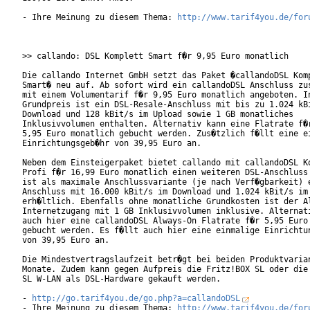
- Ihre Meinung zu diesem Thema: 
http://www.tarif4you.de/for
>> callando: DSL Komplett Smart f�r 9,95 Euro monatlich

Die callando Internet GmbH setzt das Paket �callandoDSL Komp
Smart� neu auf. Ab sofort wird ein callandoDSL Anschluss zus
mit einem Volumentarif f�r 9,95 Euro monatlich angeboten. In
Grundpreis ist ein DSL-Resale-Anschluss mit bis zu 1.024 kBi
Download und 128 kBit/s im Upload sowie 1 GB monatliches

Inklusivvolumen enthalten. Alternativ kann eine Flatrate f�r
5,95 Euro monatlich gebucht werden. Zus�tzlich f�llt eine ei
Einrichtungsgeb�hr von 39,95 Euro an.

Neben dem Einsteigerpaket bietet callando mit callandoDSL Ko
Profi f�r 16,99 Euro monatlich einen weiteren DSL-Anschluss 
ist als maximale Anschlussvariante (je nach Verf�gbarkeit) e
Anschluss mit 16.000 kBit/s im Download und 1.024 kBit/s im 
erh�ltlich. Ebenfalls ohne monatliche Grundkosten ist der Al
Internetzugang mit 1 GB Inklusivvolumen inklusive. Alternati
auch hier eine callandoDSL Always-On Flatrate f�r 5,95 Euro 
gebucht werden. Es f�llt auch hier eine einmalige Einrichtun
von 39,95 Euro an.

Die Mindestvertragslaufzeit betr�gt bei beiden Produktvarian
Monate. Zudem kann gegen Aufpreis die Fritz!BOX SL oder die 
SL W-LAN als DSL-Hardware gekauft werden.  

- 
http://go.tarif4you.de/go.php?a=callandoDSL
- Ihre Meinung zu diesem Thema: 
http://www.tarif4you.de/for