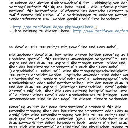
Im Rahmen der Aktion �Jahreswechsel� ist - abh�ngig von der 
Vertragslaufzeit f�r �Q-DSL home 2560� - die IPfonie privat 
national f�r kostenfreie Telefonate ins deutsche Festnetz se
zw�lf Monate inklusive. Alle Verbindungen zu anderen Netzen,
Sonderrufnummern usw. werden gem�� Preisliste berechnet.    
- 
http://go.tarif4you.de/go.php?a=QDSLhome
- Ihre Meinung zu diesem Thema: 
http://www.tarif4you.de/for
>> devolo: Bis 200 MBit/s mit Powerline und Coax-Kabel

Die Aachener devolo AG hat seine ersten beiden HomePlug AV b
Produkte speziell f�r Business-Anwendungen vorgestellt. Das 
AVpro und das dLAN 200 AVpro i �bertragen Daten, Video und T
�ber das hausinterne Stromnetz als auch �ber Coax-Kabel

(Fernsehkabel). Dabei soll eine �bertragungsgeschwindigkeit 
200 MBit/s erreicht werden. Typische Anwender sind daher wen
Privathaushalte, sondern vielmehr Hotels, Wohnungsgesellscha
Krankenh�user oder Kabelnetzbetreiber. Mit dem neuen dLAN 20
und dem dLAN 200 AVpro i (einziger Unterschied: Metallgeh�us
erstmals m�glich, �ber die Coax-Leitung beispielsweise Inter
alle Zimmer eines Hotels oder Krankenhauses zu bringen. Denn
Antennendosen sind in der Regel in diesen Zimmern vorhanden.
HomePlug AV ist der neue internationale Standard f�r die

Daten�bertragung �ber das hausinterne Stromnetz oder Coax-Ka
erm�glicht eine Daten�bertragung von bis zu 200 MBit/s und i
auch Quality of Service Funktion (QoS). Die Sicherheit in ei
dLAN-Netzwerk ist dabei besonders hoch. Anders als bei WLAN-
muss sich ein potentieller Eindringling physischen Zugang zu