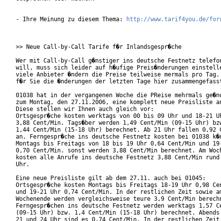
- Ihre Meinung zu diesem Thema: 
http://www.tarif4you.de/for
>> Neue Call-by-Call Tarife f�r Inlandsgespr�che

Wer mit Call-by-Call g�nstiger ins deutsche Festnetz telefon
will, muss sich leider auf h�ufige Preis�nderungen einstelle
viele Anbieter �ndern die Preise teilweise mermals pro Tag. 
f�r Sie die �nderungen der letzten Tage hier zusammengefasst
01038 hat in der vergangenen Woche die PReise mehrmals ge�nd
zum Montag, den 27.11.2006, eine komplett neue Preisliste an
Diese stellen wir Ihnen auch gleich vor:

Ortsgespr�che kosten werktags von 00 bis 09 Uhr und 18-21 Uh
3,88 Cent/Min. Tags�ber werden 1,49 Cent/Min (09-15 Uhr) bzw
1,44 Cent/Min (15-18 Uhr) berechnet. Ab 21 Uhr fallen 0,92 C
an. Ferngespr�che ins deutsche Festnetz kosten bei 01038 k�n
Montags bis Freitags von 18 bis 19 Uhr 0,64 Cent/Min und 19-
0,70 Cent/Min. sonst werden 3,88 Cent/Min berechnet. Am Woch
kosten alle Anrufe ins deutsche Festnetz 3,88 Cent/Min rund 
Uhr.

Eine neue Preisliste gilt ab dem 27.11. auch bei 01045:

Ortsgespr�che kosten Montags bis Freitags 18-19 Uhr 0,98 Cen
und 19-21 Uhr 0,74 Cent/Min. In der restlichen Zeit sowie am
Wochenende werden vergleichsweise teure 3,9 Cent/Min berechn
Ferngespr�chen ins deutsche Festnetz werden werktags 1,57 Ce
(09-15 Uhr) bzw. 1,4 Cent/Min (15-18 Uhr) berechnet. Abends 
21 und 24 Uhr sind es 0,74 Cent/Min. In der restlichen Zeit 