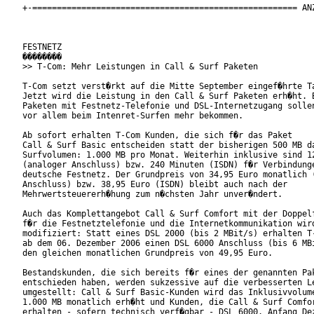
+-====================================================== ANZ
FESTNETZ

��������

>> T-Com: Mehr Leistungen in Call & Surf Paketen

T-Com setzt verst�rkt auf die Mitte September eingef�hrte Ta
Jetzt wird die Leistung in den Call & Surf Paketen erh�ht. B
Paketen mit Festnetz-Telefonie und DSL-Internetzugang sollen
vor allem beim Intenret-Surfen mehr bekommen.

Ab sofort erhalten T-Com Kunden, die sich f�r das Paket

Call & Surf Basic entscheiden statt der bisherigen 500 MB da
Surfvolumen: 1.000 MB pro Monat. Weiterhin inklusive sind 12
(analoger Anschluss) bzw. 240 Minuten (ISDN) f�r Verbindunge
deutsche Festnetz. Der Grundpreis von 34,95 Euro monatlich (
Anschluss) bzw. 38,95 Euro (ISDN) bleibt auch nach der

Mehrwertsteuererh�hung zum n�chsten Jahr unver�ndert.      

Auch das Komplettangebot Call & Surf Comfort mit der Doppelf
f�r die Festnetztelefonie und die Internetkommunikation wird
modifiziert: Statt eines DSL 2000 (bis 2 MBit/s) erhalten T-
ab dem 06. Dezember 2006 einen DSL 6000 Anschluss (bis 6 MBi
den gleichen monatlichen Grundpreis von 49,95 Euro.    

Bestandskunden, die sich bereits f�r eines der genannten Pak
entschieden haben, werden sukzessive auf die verbesserten Le
umgestellt: Call & Surf Basic-Kunden wird das Inklusivvolume
1.000 MB monatlich erh�ht und Kunden, die Call & Surf Comfor
erhalten - sofern technisch verf�gbar - DSL 6000. Anfang Dez