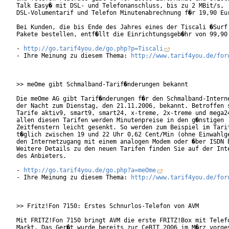
Talk Easy� mit DSL- und Telefonanschluss, bis zu 2 MBit/s,

DSL-Volumentarif und Telefon Minutenabrechnung f�r 19,90 Eur
Bei Kunden, die bis Ende des Jahres eines der Tiscali �Surf 
Pakete bestellen, entf�llt die Einrichtungsgeb�hr von 99,90 
- 
http://go.tarif4you.de/go.php?p=Tiscali
- Ihre Meinung zu diesem Thema: 
http://www.tarif4you.de/for
>> meOme gibt Schmalband-Tarif�nderungen bekannt

Die meOme AG gibt Tarif�nderungen f�r den Schmalband-Interne
der Nacht zum Dienstag, den 21.11.2006, bekannt. Betroffen s
Tarife aktiv9, smart9, smart24, x-treme, 2x-treme und mega24
allen diesen Tarifen werden Minutenpreise in den g�nstigen

Zeitfenstern leicht gesenkt. So werden zum Beispiel im Tarif
t�glich zwischen 19 und 22 Uhr 0,62 Cent/Min (ohne Einwahlge
den Internetzugang mit einem analogen Modem oder �ber ISDN b
Weitere Details zu den neuen Tarifen finden Sie auf der Inte
des Anbieters.

- 
http://go.tarif4you.de/go.php?a=meOme
- Ihre Meinung zu diesem Thema: 
http://www.tarif4you.de/for
>> Fritz!Fon 7150: Erstes Schnurlos-Telefon von AVM

Mit FRITZ!Fon 7150 bringt AVM die erste FRITZ!Box mit Telefo
Markt. Das Ger�t wurde bereits zur CeBIT 2006 im M�rz vorges