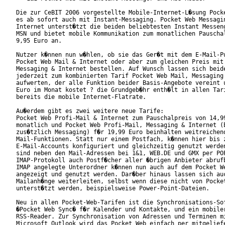
Die zur CeBIT 2006 vorgestellte Mobile-Internet-L�sung Pocke
es ab sofort auch mit Instant-Messaging. Pocket Web Messagin
Internet unterst�tzt die beiden beliebtesten Instant Messeng
MSN und bietet mobile Kommunikation zum monatlichen Pauschal
9,95 Euro an.    

Nutzer k�nnen nun w�hlen, ob sie das Ger�t mit dem E-Mail-Pu
Pocket Web Mail & Internet oder aber zum gleichen Preis mit 
Messaging & Internet bestellen. Auf Wunsch lassen sich beide
jederzeit zum kombinierten Tarif Pocket Web Mail, Messaging 
aufwerten, der alle Funktion beider Basis-Angebote vereint u
Euro im Monat kostet ? die Grundgeb�hr enth�lt in allen Tari
bereits die mobile Internet-Flatrate.      

Au�erdem gibt es zwei weitere neue Tarife:

Pocket Web Profi-Mail & Internet zum Pauschalpreis von 14,99
monatlich und Pocket Web Profi-Mail, Messaging & Internet (b
zus�tzlich Messaging) f�r 19,99 Euro beinhalten weitreichend
Mail-Funktionen. Statt nur einem Postfach, k�nnen hier bis z
E-Mail-Accounts konfiguriert und gleichzeitig genutzt werden
sind neben den Mail-Adressen bei 1&1, WEB.DE und GMX per POP
IMAP-Protokoll auch Postf�cher aller �brigen Anbieter abrufb
IMAP angelegte Unterordner k�nnen nun auch auf dem Pocket We
angezeigt und genutzt werden. Dar�ber hinaus lassen sich auc
Mailanh�nge weiterleiten, selbst wenn diese nicht von Pocket
unterst�tzt werden, beispielsweise Power-Point-Dateien.

Neu in allen Pocket-Web-Tarifen ist die Synchronisations-Sof
�Pocket Web Sync� f�r Kalender und Kontakte, und ein mobiler
RSS-Reader. Zur Synchronisation von Adressen und Terminen mi
Microsoft Outlook wird das Pocket Web einfach per mitgeliefe