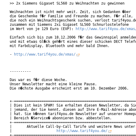
>> 2x Siemens Gigaset SL560 zu Weihnachten zu gewinnen

Weihnachten ist nicht mehr weit. Zeit, sich Gedanken �ber

die Geschenke f�r Familie und Freunde zu machen. F�r alle,

die noch ein Weihnachtsgeschenk suchen, verlost tarif4you.de
zusammen mit Siemens 2xi Gigaset SL560 Schnurlostelefone

im Wert von je 129 Euro (EVP): 
http://www.tarif4you.de/xmas
Einfach sich bis zum 18.12.2006 f�r das Gewinnspiel anmelden
und mit etwas Gl�ck geh�rt eines dieser schicken DECT Telefo
mit Farbdisplay, Bluetooth und mehr bald Ihnen.

- 
http://www.tarif4you.de/xmas/
----------

Das war es f�r diese Woche.

Unser Newsletter macht eine kleine Pause.

Die n�chste Ausgabe erscheint erst am 10. Dezember 2006.

+-==========================================================
| Dies ist kein SPAM! Sie erhalten diesen Newsletter, da Sie
| jemand, der Sie kennt, diesen auf Ihre E-Mail-Adresse abon
| hat. Sie k�nnen tarif4you.de Newsletter auf unserer Homepa
| Bereich �Service� abonnieren bzw. abbestellen.            
+-==========================================================
|       Aktuelle Call-by-Call Tarife und weitere News unter:
|                     
http://www.tarif4you.de/
           
+-==========================================================