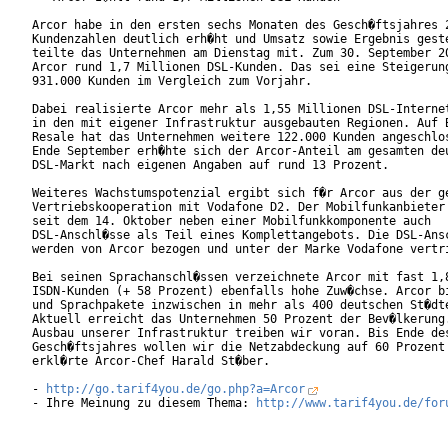
Arcor habe in den ersten sechs Monaten des Gesch�ftsjahres 2
Kundenzahlen deutlich erh�ht und Umsatz sowie Ergebnis geste
teilte das Unternehmen am Dienstag mit. Zum 30. September 20
Arcor rund 1,7 Millionen DSL-Kunden. Das sei eine Steigerung
931.000 Kunden im Vergleich zum Vorjahr.    

Dabei realisierte Arcor mehr als 1,55 Millionen DSL-Internet
in den mit eigener Infrastruktur ausgebauten Regionen. Auf B
Resale hat das Unternehmen weitere 122.000 Kunden angeschlos
Ende September erh�hte sich der Arcor-Anteil am gesamten deu
DSL-Markt nach eigenen Angaben auf rund 13 Prozent.    

Weiteres Wachstumspotenzial ergibt sich f�r Arcor aus der ge
Vertriebskooperation mit Vodafone D2. Der Mobilfunkanbieter 
seit dem 14. Oktober neben einer Mobilfunkkomponente auch

DSL-Anschl�sse als Teil eines Komplettangebots. Die DSL-Ansc
werden von Arcor bezogen und unter der Marke Vodafone vertri
Bei seinen Sprachanschl�ssen verzeichnete Arcor mit fast 1,8
ISDN-Kunden (+ 58 Prozent) ebenfalls hohe Zuw�chse. Arcor bi
und Sprachpakete inzwischen in mehr als 400 deutschen St�dte
Aktuell erreicht das Unternehmen 50 Prozent der Bev�lkerung.
Ausbau unserer Infrastruktur treiben wir voran. Bis Ende des
Gesch�ftsjahres wollen wir die Netzabdeckung auf 60 Prozent 
erkl�rte Arcor-Chef Harald St�ber.      

- 
http://go.tarif4you.de/go.php?a=Arcor
- Ihre Meinung zu diesem Thema: 
http://www.tarif4you.de/for