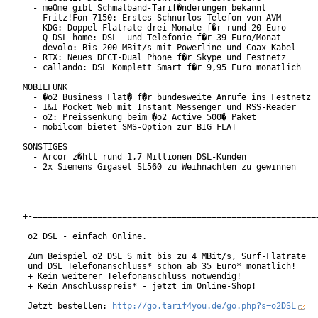
  - meOme gibt Schmalband-Tarif�nderungen bekannt

  - Fritz!Fon 7150: Erstes Schnurlos-Telefon von AVM

  - KDG: Doppel-Flatrate drei Monate f�r rund 20 Euro

  - Q-DSL home: DSL- und Telefonie f�r 39 Euro/Monat

  - devolo: Bis 200 MBit/s mit Powerline und Coax-Kabel

  - RTX: Neues DECT-Dual Phone f�r Skype und Festnetz

  - callando: DSL Komplett Smart f�r 9,95 Euro monatlich

MOBILFUNK

  - �o2 Business Flat� f�r bundesweite Anrufe ins Festnetz

  - 1&1 Pocket Web mit Instant Messenger und RSS-Reader

  - o2: Preissenkung beim �o2 Active 500� Paket

  - mobilcom bietet SMS-Option zur BIG FLAT

SONSTIGES

  - Arcor z�hlt rund 1,7 Millionen DSL-Kunden

  - 2x Siemens Gigaset SL560 zu Weihnachten zu gewinnen

------------------------------------------------------------
+-==========================================================
 o2 DSL - einfach Online.

 Zum Beispiel o2 DSL S mit bis zu 4 MBit/s, Surf-Flatrate

 und DSL Telefonanschluss* schon ab 35 Euro* monatlich!

 + Kein weiterer Telefonanschluss notwendig!

 + Kein Anschlusspreis* - jetzt im Online-Shop!

 Jetzt bestellen: 
http://go.tarif4you.de/go.php?s=o2DSL