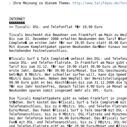
- Ihre Meinung zu diesem Thema: 
http://www.tarif4you.de/for
INTERNET

��������

>> Tiscali: DSL- und Telefonflat f�r 19,90 Euro

Tiscali beschenkt die Bewohner von Frankfurt am Main zu Weih
Bis zum 31. Dezember 2006 erhalten Neukunden den Tarif �Surf
Complete� im ersten Jahr f�r nur 19,95 Euro statt 39,90 Euro
Mit diesem Komplettpaket sparen Neukunden dar�ber hinaus noc
bestehenden Festnetzanschluss. 

�Tiscali Surf & Talk Complete� umfasst den DSL- und Telefona
sowie DSL- und Telefon-Flatrate. In Frankfurt am Main gibt e
Tarif bis zum 31.12. f�r nur 19,90 statt 39,90 Euro im Monat
erste Jahr, danach f�r 39,90 Euro/Monat. Die DSL-Geschwindig
betr�gt 8 MBit/s. Wer schneller surfen will, kann die Speed 
MBit/s dazu buchen. Neben dem Wegfall der Bereitstellungsgeb
99,90 Euro gibt es bei Abschl�ssen bis zum 31.12.2006 die Sp
f�r ein Jahr kostenfrei, danach fallen 4,90 Euro im Monat an
Neukunden sparen somit insgesamt mehr als 395,- Euro.       
Die Tiscali Komplettpakete gibt es neben Frankfurt in insges
St�dten. Dort kostet das �Tiscali Surf & Talk Complete� mit 
Telefonanschluss, bis zu 8 MBit/s, DSL- und Telefon Flatrate
Euro/Monat. Das Paket �Tiscali Surf & Talk Smart� mit DSL- u
Telefonanschluss, bis zu 8 MBit/s, DSL-Flatrate und Minutena
bei der Telefonie kostet 34,90 Euro/Monat. Das �Tiscali Surf
Fun� mit DSL- und Telefonanschluss, bis zu 2 MBit/s, DSL-Vol
und Telefon-Flatrate gibt es f�r 29,90 Euro/Monat und �Tisca