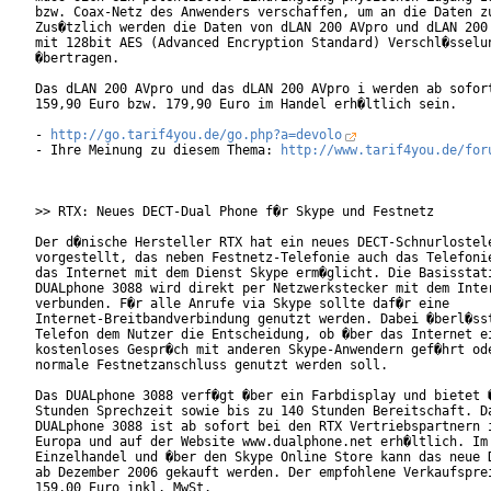
bzw. Coax-Netz des Anwenders verschaffen, um an die Daten zu
Zus�tzlich werden die Daten von dLAN 200 AVpro und dLAN 200 
mit 128bit AES (Advanced Encryption Standard) Verschl�sselun
�bertragen.         

Das dLAN 200 AVpro und das dLAN 200 AVpro i werden ab sofort
159,90 Euro bzw. 179,90 Euro im Handel erh�ltlich sein. 

- 
http://go.tarif4you.de/go.php?a=devolo
- Ihre Meinung zu diesem Thema: 
http://www.tarif4you.de/for
>> RTX: Neues DECT-Dual Phone f�r Skype und Festnetz

Der d�nische Hersteller RTX hat ein neues DECT-Schnurlostele
vorgestellt, das neben Festnetz-Telefonie auch das Telefonie
das Internet mit dem Dienst Skype erm�glicht. Die Basisstati
DUALphone 3088 wird direkt per Netzwerkstecker mit dem Inter
verbunden. F�r alle Anrufe via Skype sollte daf�r eine

Internet-Breitbandverbindung genutzt werden. Dabei �berl�sst
Telefon dem Nutzer die Entscheidung, ob �ber das Internet ei
kostenloses Gespr�ch mit anderen Skype-Anwendern gef�hrt ode
normale Festnetzanschluss genutzt werden soll.

Das DUALphone 3088 verf�gt �ber ein Farbdisplay und bietet �
Stunden Sprechzeit sowie bis zu 140 Stunden Bereitschaft. Da
DUALphone 3088 ist ab sofort bei den RTX Vertriebspartnern i
Europa und auf der Website www.dualphone.net erh�ltlich. Im

Einzelhandel und �ber den Skype Online Store kann das neue D
ab Dezember 2006 gekauft werden. Der empfohlene Verkaufsprei
159,00 Euro inkl. MwSt.      
