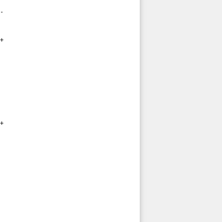
-

+

+
