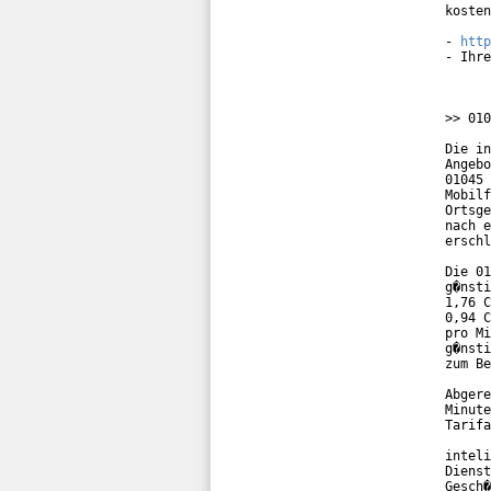
kosten
- 
http
- Ihre
>> 010
Die in
Angebo
01045 
Mobilf
Ortsge
nach e
erschl
Die 01
g�nsti
1,76 C
0,94 C
pro Mi
g�nsti
zum Be
Abgere
Minute
Tarifa
inteli
Dienst
Gesch�