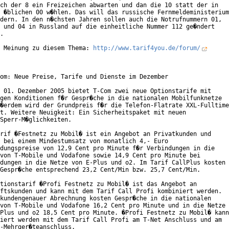
ch der 8 ein Freizeichen abwarten und dan die 10 statt der in

 �blichen 00 w�hlen. Das will das russische Fernmeldeministerium

dern. In den n�chsten Jahren sollen auch die Notrufnummern 01,

 und 04 in Russland auf die einheitliche Nummer 112 ge�ndert

.

 Meinung zu diesem Thema: 
http://www.tarif4you.de/forum/
om: Neue Preise, Tarife und Dienste im Dezember

 01. Dezember 2005 bietet T-Com zwei neue Optionstarife mit

gen Konditionen f�r Gespr�che in die nationalen Mobilfunknetze

�erdem wird der Grundpreis f�r die Telefon-Flatrate XXL-Fulltime

t. Weitere Neuigkeit: Ein Sicherheitspaket mit neuen

Sperr-M�glichkeiten.    

rif �Festnetz zu Mobil� ist ein Angebot an Privatkunden und

 bei einem Mindestumsatz von monatlich 4,- Euro

dungspreise von 12,9 Cent pro Minute f�r Verbindungen in die

von T-Mobile und Vodafone sowie 14,9 Cent pro Minute bei

dungen in die Netze von E-Plus und o2. Im Tarif CallPlus kosten

Gespr�che entsprechend 23,2 Cent/Min bzw. 25,7 Cent/Min.

tionstarif �Profi Festnetz zu Mobil� ist das Angebot an

ftskunden und kann mit dem Tarif Call Profi kombiniert werden.

kundengenauer Abrechnung kosten Gespr�che in die nationalen

von T-Mobile und Vodafone 16,2 Cent pro Minute und in die Netze

Plus und o2 18,5 Cent pro Minute. �Profi Festnetz zu Mobil� kann

iert werden mit dem Tarif Call Profi am T-Net Anschluss und am

-Mehrger�teanschluss.      
