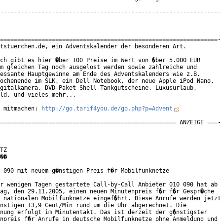
----------------------------------------------------------------
===============================================================-
tstuerchen.de, ein Adventskalender der besonderen Art.

ch gibt es hier �ber 100 Preise im Wert von �ber 5.000 EUR

m gleichen Tag noch ausgelost werden sowie zahlreiche und

essante Hauptgewinne am Ende des Adventskalenders wie z.B.

ochenende im SLK, ein Dell Notebook, der neue Apple iPod Nano,

gitalkamera, DVD-Paket Shell-Tankgutscheine, Luxusurlaub,

ld, und vieles mehr...

 mitmachen: 
http://go.tarif4you.de/go.php?p=Advent
=================================================== ANZEIGE ===-
TZ

��

 090 mit neuem g�nstigen Preis f�r Mobilfunknetze

r wenigen Tagen gestartete Call-by-Call Anbieter 010 090 hat ab

ag, den 29.11.2005, einen neuen Minutenpreis f�r f�r Gespr�che

 nationalen Mobilfunknetze eingef�hrt. Diese Anrufe werden jetzt

nstigen 13,9 Cent/Min rund um die Uhr abgerechnet. Die

nung erfolgt im Minutentakt. Das ist derzeit der g�nstigster

npreis f�r Anrufe in deutsche Mobilfunknetze ohne Anmeldung und
