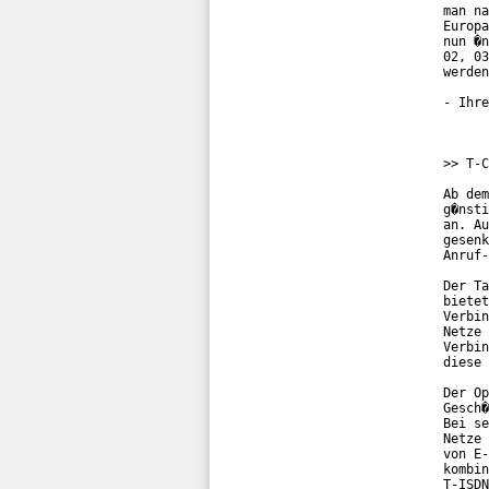
man na
Europa
nun �n
02, 03
werden
- Ihre
>> T-C
Ab dem
g�nsti
an. Au
gesenk
Anruf-
Der Ta
bietet
Verbin
Netze 
Verbin
diese 
Der Op
Gesch�
Bei se
Netze 
von E-
kombin
T-ISDN