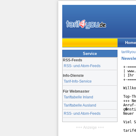
Home
tarif4you
Service
Newsle
RSS-Feeds
RSS- und Atom-Feeds
+-====
| www.
| Ihr 
Info-Dienste
+-====
Tarif-Info-Service
Willko
Für Webmaster
Top-Th
Tariftabelle Inland
+++ Ne
Anruf-
Tariftabelle Ausland
g�nsti
Neuer 
RSS- und Atom-Feeds
Viel S
+++ Anzeige +++
tarif4