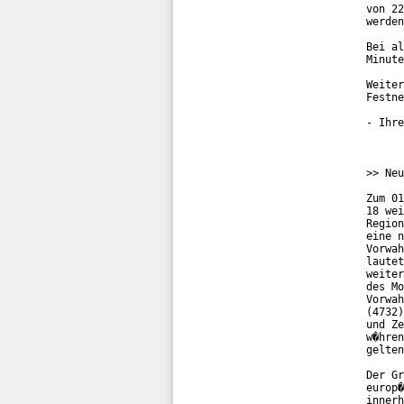
von 22
werden
Bei al
Minute
Weiter
Festne
- Ihre
>> Neu
Zum 01
18 wei
Region
eine n
Vorwah
lautet
weiter
des Mo
Vorwah
(4732)
und Ze
w�hren
gelten
Der Gr
europ�
innerh