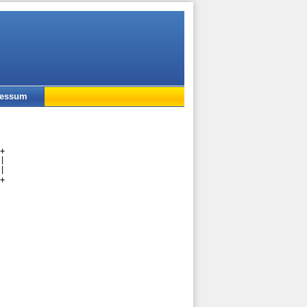
ressum
+

|

|

+
