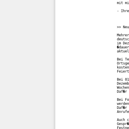
mit mi
- Ihre
>> Neu
Mehrer
deutsc
im Dez
�dauer
aktuel
Bei Te
Ortsge
kosten
Feiert
Bei 01
Dezemb
Wochen
Daf�r 
Bei Fo
werden
Daf�r 
Anrufe
Auch c
Gespr�
Festne