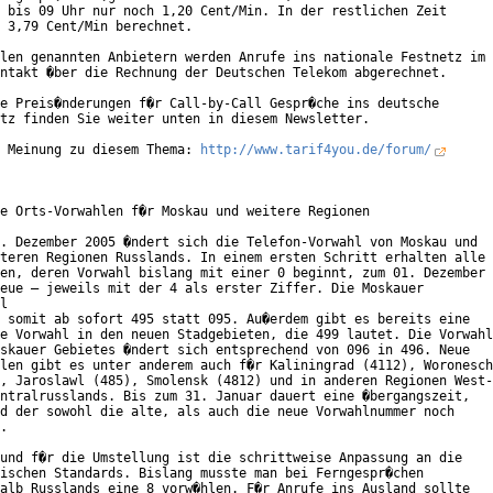
 bis 09 Uhr nur noch 1,20 Cent/Min. In der restlichen Zeit

 3,79 Cent/Min berechnet.

len genannten Anbietern werden Anrufe ins nationale Festnetz im

ntakt �ber die Rechnung der Deutschen Telekom abgerechnet.

e Preis�nderungen f�r Call-by-Call Gespr�che ins deutsche

tz finden Sie weiter unten in diesem Newsletter.

 Meinung zu diesem Thema: 
http://www.tarif4you.de/forum/
e Orts-Vorwahlen f�r Moskau und weitere Regionen

. Dezember 2005 �ndert sich die Telefon-Vorwahl von Moskau und

teren Regionen Russlands. In einem ersten Schritt erhalten alle

en, deren Vorwahl bislang mit einer 0 beginnt, zum 01. Dezember

eue – jeweils mit der 4 als erster Ziffer. Die Moskauer

l

 somit ab sofort 495 statt 095. Au�erdem gibt es bereits eine

e Vorwahl in den neuen Stadgebieten, die 499 lautet. Die Vorwahl

skauer Gebietes �ndert sich entsprechend von 096 in 496. Neue

len gibt es unter anderem auch f�r Kaliningrad (4112), Woronesch

, Jaroslawl (485), Smolensk (4812) und in anderen Regionen West-

ntralrusslands. Bis zum 31. Januar dauert eine �bergangszeit,

d der sowohl die alte, als auch die neue Vorwahlnummer noch

.           

und f�r die Umstellung ist die schrittweise Anpassung an die

ischen Standards. Bislang musste man bei Ferngespr�chen

alb Russlands eine 8 vorw�hlen. F�r Anrufe ins Ausland sollte
