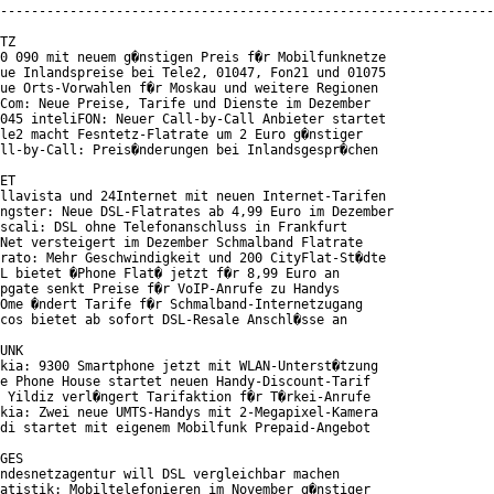
----------------------------------------------------------------
TZ

0 090 mit neuem g�nstigen Preis f�r Mobilfunknetze

ue Inlandspreise bei Tele2, 01047, Fon21 und 01075

ue Orts-Vorwahlen f�r Moskau und weitere Regionen

Com: Neue Preise, Tarife und Dienste im Dezember

045 inteliFON: Neuer Call-by-Call Anbieter startet

le2 macht Fesntetz-Flatrate um 2 Euro g�nstiger

ll-by-Call: Preis�nderungen bei Inlandsgespr�chen

ET

llavista und 24Internet mit neuen Internet-Tarifen

ngster: Neue DSL-Flatrates ab 4,99 Euro im Dezember

scali: DSL ohne Telefonanschluss in Frankfurt

Net versteigert im Dezember Schmalband Flatrate

rato: Mehr Geschwindigkeit und 200 CityFlat-St�dte

L bietet �Phone Flat� jetzt f�r 8,99 Euro an

pgate senkt Preise f�r VoIP-Anrufe zu Handys

Ome �ndert Tarife f�r Schmalband-Internetzugang

cos bietet ab sofort DSL-Resale Anschl�sse an

UNK

kia: 9300 Smartphone jetzt mit WLAN-Unterst�tzung

e Phone House startet neuen Handy-Discount-Tarif

 Yildiz verl�ngert Tarifaktion f�r T�rkei-Anrufe

kia: Zwei neue UMTS-Handys mit 2-Megapixel-Kamera

di startet mit eigenem Mobilfunk Prepaid-Angebot

GES

ndesnetzagentur will DSL vergleichbar machen

atistik: Mobiltelefonieren im November g�nstiger
