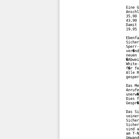
Eine G
Anschl
35,90 
43,90 
Damit 
19,95 
Ebenfa
Sicher
Sperr-
ver�nd
neuen 
�Abwei
White-
f�r fe
Alle R
gesper
Das Me
Anrufe
unerw�
Dies f
Gespr�
Das Si
seiner
Sicher
Sicher
sind a
am T-N
Umwand