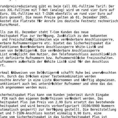
rundpreisreduzierung gibt es beim Call XXL-Fulltime Tarif: Der

uss XXL-Fulltime mit T-Net (analog) wird um rund vier Euro auf

Euro, XXL-Fulltime mit T-ISDN ebenfalls um rund vier Euro auf

Euro gesenkt. Die neuen Preise gelten ab 01. Dezember 2005.

kostet die Flatrate f�r Anrufe ins deutsche Festnetz rechnerisch

Euro/Monat.     

lls zum 01. Dezember steht T-Com Kunden das neue

heitspaket Plus zur Verf�gung. Zus�tzlich zu den bekannten

 und Freischaltm�glichkeiten wie ver�nderbare Anschlusssperre,

erbare Rufnummernsperre etc. bietet das Sicherheitspaket die

Funktionen �ver�nderbare Anschlusssperre White-List� und

sen von Bel�stigern�. Die ver�nderbare Anschlusssperre

List erm�glicht dem Nutzer, den Telefonanschluss ausschlie�lich

st definierte Rufnummern bzw. Rufnummernbl�cke freizuschalten.

ufnummern au�erhalb der �White List� sind f�r den Anschluss

rt.         

rkmal �Abweisen von Bel�stigern� schafft Ruhe bei unerw�nschten

rn. Durch das Dr�cken einer Tastenkombination werden

nschte Anrufer in eine Liste �bernommen und k�nftig abgewiesen.

unktioniert auch bei unterdr�ckter Rufnummer und ohne das das

ch angenommen werden muss.    

cherheitspaket Plus kann vom Kunden jederzeit durch Eingabe

 PIN nach den eigenen Bed�rfnissen ver�ndert werden. Das

heitspaket Plus zum Preis von 2,99 Euro ersetzt das bestehende

heitspaket und wird bereits vorkonfiguriert (0190/0900 Nummern

utomatisch gesperrt) zur Verf�gung gestellt. Die Bereitstellung

et und T-ISDN-Anschluss kostet einmalig 9,90 Euro, eine

lung vom Sicherheitspaket in das Sicherheitspaket Plus ist
