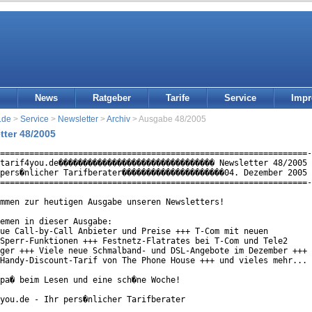
News
Ratgeber
Tarife
Service
Imp
.de
>
Service
>
Newsletter
>
Archiv
> Ausgabe 48/2005
tter 48/2005
===============================================================-
tarif4you.de�������������������������������� Newsletter 48/2005 
pers�nlicher Tarifberater���������������������04. Dezember 2005 
===============================================================-
mmen zur heutigen Ausgabe unseren Newsletters!

emen in dieser Ausgabe:

ue Call-by-Call Anbieter und Preise +++ T-Com mit neuen

Sperr-Funktionen +++ Festnetz-Flatrates bei T-Com und Tele2

ger +++ Viele neue Schmalband- und DSL-Angebote im Dezember +++

Handy-Discount-Tarif von The Phone House +++ und vieles mehr...

pa� beim Lesen und eine sch�ne Woche!

you.de - Ihr pers�nlicher Tarifberater
