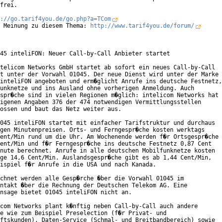
frei.

://go.tarif4you.de/go.php?a=TCom
 Meinung zu diesem Thema: 
http://www.tarif4you.de/forum/
45 inteliFON: Neuer Call-by-Call Anbieter startet

telicom Networks GmbH startet ab sofort ein neues Call-by-Call

t unter der Vorwahl 01045. Der neue Dienst wird unter der Marke

inteliFON angeboten und erm�glicht Anrufe ins deutsche Festnetz,

unknetze und ins Ausland ohne vorherigen Anmeldung. Auch

spr�che sind in vielen Regionen m�glich: intelicom Networks hat

igenen Angaben 376 der 474 notwendigen Vermittlungsstellen

ossen und baut das Netz weiter aus.      

045 inteliFON startet mit einfacher Tarifstruktur und durchaus

gen Minutenpreisen. Orts- und Ferngespr�che kosten werktags

ent/Min rund um die Uhr. Am Wochenende werden f�r Ortsgespr�che

ent/Min und f�r Ferngespr�che ins deutsche Festnetz 0,87 Cent

nute berechnet. Anrufe in alle deutschen Mobilfunknetze kosten

ge 14,6 Cent/Min. Auslandsgespr�che gibt es ab 1,44 Cent/Min,

ispiel f�r Anrufe in die USA und nach Kanada. 

chnet werden alle Gesp�rche �ber die Vorwahl 01045 im

ntakt �ber die Rechnung der Deutschen Telekom AG. Eine

nsage bietet 01045 inteliFON nicht an.  

com Networks plant k�nftig neben Call-by-Call auch andere

e wie zum Beispiel Preselection (f�r Privat- und

ftskunden), Daten-Service (Schmal- und Breitbandbereich) sowie
