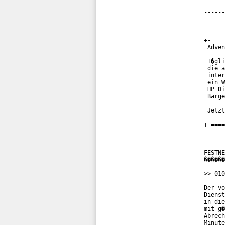
------
+-====
 Adven
 T�gli
 die a
 inter
 ein W
 HP Di
 Barge
 Jetzt
+-====
FESTNE
������
>> 010
Der vo
Dienst
in die
mit g�
Abrech
Minute