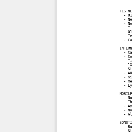
------
FESTNE
  - 01
  - Ne
  - Ne
  - T-
  - 01
  - Te
  - Ca
INTERN
  - Ca
  - Co
  - Ti
  - 1X
  - St
  - AO
  - si
  - me
  - Ly
MOBILF
  - No
  - Th
  - Ay
  - No
  - Al
SONSTI
  - Bu
  - St