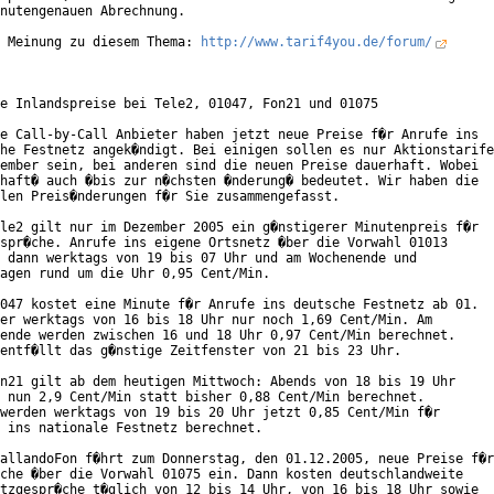
nutengenauen Abrechnung.

 Meinung zu diesem Thema: 
http://www.tarif4you.de/forum/
e Inlandspreise bei Tele2, 01047, Fon21 und 01075

e Call-by-Call Anbieter haben jetzt neue Preise f�r Anrufe ins

he Festnetz angek�ndigt. Bei einigen sollen es nur Aktionstarife

ember sein, bei anderen sind die neuen Preise dauerhaft. Wobei

haft� auch �bis zur n�chsten �nderung� bedeutet. Wir haben die

len Preis�nderungen f�r Sie zusammengefasst.    

le2 gilt nur im Dezember 2005 ein g�nstigerer Minutenpreis f�r

spr�che. Anrufe ins eigene Ortsnetz �ber die Vorwahl 01013

 dann werktags von 19 bis 07 Uhr und am Wochenende und

agen rund um die Uhr 0,95 Cent/Min.

047 kostet eine Minute f�r Anrufe ins deutsche Festnetz ab 01.

er werktags von 16 bis 18 Uhr nur noch 1,69 Cent/Min. Am

ende werden zwischen 16 und 18 Uhr 0,97 Cent/Min berechnet.

entf�llt das g�nstige Zeitfenster von 21 bis 23 Uhr.   

n21 gilt ab dem heutigen Mittwoch: Abends von 18 bis 19 Uhr

 nun 2,9 Cent/Min statt bisher 0,88 Cent/Min berechnet.

werden werktags von 19 bis 20 Uhr jetzt 0,85 Cent/Min f�r

 ins nationale Festnetz berechnet.   

allandoFon f�hrt zum Donnerstag, den 01.12.2005, neue Preise f�r

che �ber die Vorwahl 01075 ein. Dann kosten deutschlandweite

tzgespr�che t�glich von 12 bis 14 Uhr, von 16 bis 18 Uhr sowie
