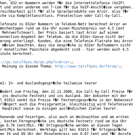
hen. 032-er-Nummern werden f�r die Internettelefonie (VoIP)

t und unter anderem von T-Com f�r die VoIP-Anschl�sse vergeben.

reichbarkeit gilt f�r alle Sprachprodukte von Arcor, also f�r

che via Komplettanschluss, Preselection oder Call-by-Call.     

lefonate zu 032er Nummern im Telekom-Netz berechnet Arcor an

Wochentagen rund um die Uhr einen Minutenpreis von 4,5 Cent

 Mehrwertsteuer). Der Preis basiert laut Arcor auf einem

onnection-Angebot der Telekom, da die 032er-Gasse nicht der

erung unterliegt. Kunden, die eine Telefonie-Flatrate bei Arcor

 m�ssen beachten, dass die Gespr�che zu 032er Rufnummern nicht

r monatlichen Pauschale abgedeckt sind - hier werden auch 4,5

inute berechnet.       

://go.tarif4you.de/go.php?s=Arcor
 Meinung zu diesem Thema: 
http://www.tarif4you.de/forum/
e2: In- und Auslandsgespr�che teilweise teurer

�ndert zum Freitag, den 22.12.2006, die Call-by-Call Preise f�r

 ins deutsche Festnetz und ins Ausland. Der Anbieter mit der

l 01013 senkt die Preise f�r Festnetzgespr�che in der Nebenzeit

rl�ngert auch die Preisgarantie. Gleichzeitig wird Telefonieren

 Hauptzeit sowie zu einigen ausl�ndischen Zielen teurer.

henende und Feiertgen, also auch an Weihnachten und am ersten

, kosten Ferngespr�che ins deutsche Festnetz rund um die Uhr

ge 0,76 Cent/Min. F�r Ortsgespr�che werden an diesen Tagen

ent/Min berechnet. Werktags gilt bei 01013 f�r Ortsgespr�che

en 19 und 09 Uhr der Minutenpreis von 0,87 Cent und f�r Anrufe
