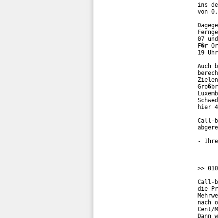
ins de
von 0,
Dagege
Fernge
07 und
F�r Or
19 Uhr
Auch b
berech
Zielen
Gro�br
Luxemb
Schwed
hier 4
Call-b
abgere
- Ihre
>> 010
Call-b
die Pr
Mehrwe
nach o
Cent/M
Dann w