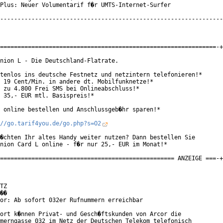
Plus: Neuer Volumentarif f�r UMTS-Internet-Surfer

----------------------------------------------------------------

==============================================================-+

nion L - Die Deutschland-Flatrate.

tenlos ins deutsche Festnetz und netzintern telefonieren!*

 19 Cent/Min. in andere dt. Mobilfunknetze!*

 zu 4.800 Frei SMS bei Onlineabschluss!*

 35,- EUR mtl. Basispreis!*

 online bestellen und Anschlussgeb�hr sparen!*

//go.tarif4you.de/go.php?s=O2
�chten Ihr altes Handy weiter nutzen? Dann bestellen Sie

nion Card L online - f�r nur 25,- EUR im Monat!*

================================================== ANZEIGE ===-+

TZ

��

or: Ab sofort 032er Rufnummern erreichbar

ort k�nnen Privat- und Gesch�ftskunden von Arcor die

merngasse 032 im Netz der Deutschen Telekom telefonisch
