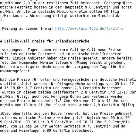
nt/Min und 2,0 in der restlichen Zeit berechnet. Ferngespr�che

utsche Festnetz kosten in der Hauptzeit 9,0 Cent/Min und sonst

nt/Min. Anrufe in deutsche Mobilfunknetze sollen k�nftig

t/Min kosten. Abrechnung erfolgt weiterhim im Minutentakt

).

 Meinung zu diesem Thema: 
http://www.tarif4you.de/forum/
e Call-by-Call Preise f�r Inlandsgespr�che

 vergangenen Tagen haben mehrere Call-by-Call neue Preise

rufe ins deutsche Festnetz und in deutsche Mobilfunknetze

�hrt. Einige Anbieter haben die Preise gesenkt, andere bereits

feld der kommenden Mehrwertsteuererh�hung leicht angehoben.

ben die wichtigsten �nderungen der vergangenen Tage f�r Sie

usammengefasst.

hat die Preise f�r Orts- und Ferngespr�che ins detusche Festnetz

stalltet. Jetzt werden f�r Ortsgespr�che werktags von 09 bis 12

d 15-18 Uhr 1,7 Cent/Min und sonst 2,8 Cent/Min berechnet.

 wurden in diesen beiden Zeitfenstern 2,8 Cent/Min und 12-15 Uhr

nt/Min f�llig. auch bei Ferngespr�chen ins Festnetz werden

er neue Preise berechnet: 1,5 Cent/Min von 12 bis 15 Uhr und

nt/Min von 19 bis 21 Uhr. Sonst sind wieder 2,8 Cent/Min f�llig.

1050, ebenfalls aus dem Hause freenet, hat die Preise ge�ndert.

rufe ins deutsche Festnetz werden jetzt t�glich von 00 bis 09

9 Cent/Min, 09-18 Uhr 9,5 Cent/Min und 18-21 Uhr 3,9 Cent/Min

net. Von 21 bis 24 Uhr werden werktags 0,75 Cent/Min und am

ende und Feiertagen 0,89 Cent/Min berechnet.
