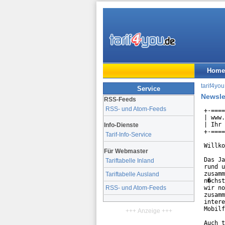
Home
tarif4you
Service
Newsle
RSS-Feeds
RSS- und Atom-Feeds
+-====
| www.
| Ihr 
Info-Dienste
+-====
Tarif-Info-Service
Willko
Für Webmaster
Das Ja
Tariftabelle Inland
rund u
zusamm
Tariftabelle Ausland
n�chst
wir no
RSS- und Atom-Feeds
zusamm
intere
Mobilf
+++ Anzeige +++
Auch t