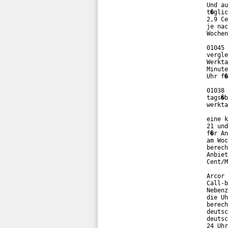
Und au
t�glic
2,9 Ce
je nac
Wochen
01045 
vergle
Werkta
Minute
Uhr f�
01038 
tags�b
werkta
eine k
21 und
f�r An
am Woc
berech
Anbiet
Cent/M
Arcor 
Call-b
Nebenz
die Uh
berech
deutsc
deutsc
24 Uhr