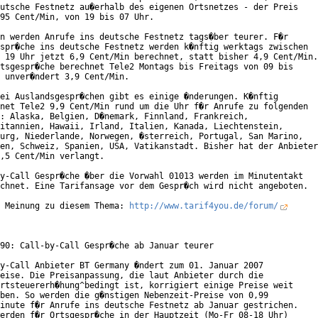
utsche Festnetz au�erhalb des eigenen Ortsnetzes - der Preis

95 Cent/Min, von 19 bis 07 Uhr.

n werden Anrufe ins deutsche Festnetz tags�ber teurer. F�r

spr�che ins deutsche Festnetz werden k�nftig werktags zwischen

 19 Uhr jetzt 6,9 Cent/Min berechnet, statt bisher 4,9 Cent/Min.

tsgespr�che berechnet Tele2 Montags bis Freitags von 09 bis

 unver�ndert 3,9 Cent/Min.

ei Auslandsgespr�chen gibt es einige �nderungen. K�nftig

net Tele2 9,9 Cent/Min rund um die Uhr f�r Anrufe zu folgenden

: Alaska, Belgien, D�nemark, Finnland, Frankreich,

itannien, Hawaii, Irland, Italien, Kanada, Liechtenstein,

urg, Niederlande, Norwegen, �sterreich, Portugal, San Marino,

en, Schweiz, Spanien, USA, Vatikanstadt. Bisher hat der Anbieter

,5 Cent/Min verlangt.

y-Call Gespr�che �ber die Vorwahl 01013 werden im Minutentakt

chnet. Eine Tarifansage vor dem Gespr�ch wird nicht angeboten. 

 Meinung zu diesem Thema: 
http://www.tarif4you.de/forum/
90: Call-by-Call Gespr�che ab Januar teurer

y-Call Anbieter BT Germany �ndert zum 01. Januar 2007

eise. Die Preisanpassung, die laut Anbieter durch die

rtsteuererh�hung^bedingt ist, korrigiert einige Preise weit

ben. So werden die g�nstigen Nebenzeit-Preise von 0,99

inute f�r Anrufe ins deutsche Festnetz ab Januar gestrichen.

erden f�r Ortsgespr�che in der Hauptzeit (Mo-Fr 08-18 Uhr)
