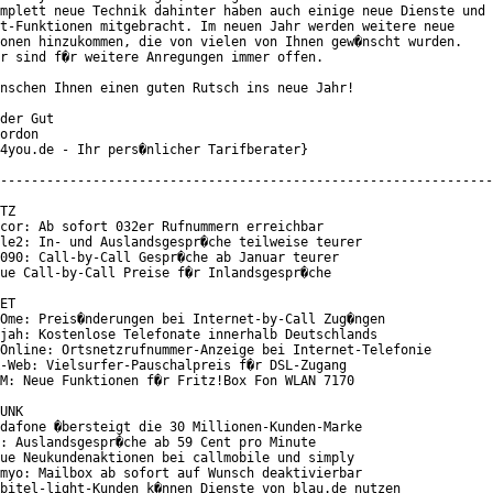
mplett neue Technik dahinter haben auch einige neue Dienste und

t-Funktionen mitgebracht. Im neuen Jahr werden weitere neue

onen hinzukommen, die von vielen von Ihnen gew�nscht wurden.

r sind f�r weitere Anregungen immer offen.

nschen Ihnen einen guten Rutsch ins neue Jahr!

der Gut

ordon

4you.de - Ihr pers�nlicher Tarifberater}

----------------------------------------------------------------

TZ

cor: Ab sofort 032er Rufnummern erreichbar

le2: In- und Auslandsgespr�che teilweise teurer

090: Call-by-Call Gespr�che ab Januar teurer

ue Call-by-Call Preise f�r Inlandsgespr�che

ET

Ome: Preis�nderungen bei Internet-by-Call Zug�ngen

jah: Kostenlose Telefonate innerhalb Deutschlands

Online: Ortsnetzrufnummer-Anzeige bei Internet-Telefonie

-Web: Vielsurfer-Pauschalpreis f�r DSL-Zugang

M: Neue Funktionen f�r Fritz!Box Fon WLAN 7170

UNK

dafone �bersteigt die 30 Millionen-Kunden-Marke

: Auslandsgespr�che ab 59 Cent pro Minute

ue Neukundenaktionen bei callmobile und simply

myo: Mailbox ab sofort auf Wunsch deaktivierbar

bitel-light-Kunden k�nnen Dienste von blau.de nutzen
