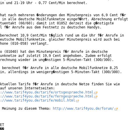
in und 21-19 Uhr - 0,77 Cent/Min berechnet.

hat nach mehreren �nderungen den Minutenpreis von 6,9 Cent f�r

 in alle deutsche Moiblfunknetze eingef�hrt. Abrechnung erfolgt

tuentakt (60/60); damit ist 01052 derzeit die g�nstigste

l f�r Anrufe aus dem Festnetz zu deutschen Handys.

berechnet 10,9 Cent/Min t�glich rund um die Uhr f�r Anrufe in

eutsche Mobilfunknetze. gleicher Minutenpreis wird auch bei

hone (010-058) verlangt.

o (01040) hat den Minutenpreis f�r Anrufe in deutsche

unknetze auf zuletzt 19,9 Cent angehoben. Zudem erfolgt

rechnung wieder im ung�nstigen 5-Minuten-Takt (300/300).

 berechnet f�r Anrufe in alle deutsche Mobilfunknetze 8,25

in, allerdings im wenigerg�nstigen 5-Minuten-Takt (300/300).

ktuellen Tarife f�r Anrufe in deutsche Netze finden Sie wie

auf unseren Internetseiten:

://www.tarif4you.de/tarife/ortsgespraeche.html
://www.tarif4you.de/tarife/ferngespraeche.html
://www.tarif4you.de/tarife/mobil.html
 Meinung zu diesem Thema: 
http://www.tarif4you.de/forum/
ET

��
