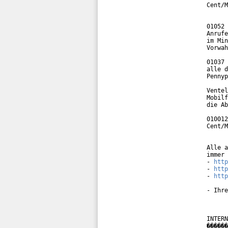
Cent/M
01052 
Anrufe
im Min
Vorwah
01037 
alle d
Pennyp
Ventel
Mobilf
die Ab
010012
Cent/M
Alle a
immer 
- 
http
- 
http
- 
http
- Ihre
INTERN
������