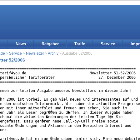
News
Ratgeber
Tarife
Service
Imp
.de
>
Service
>
Newsletter
>
Archiv
> Ausgabe 52/2006
tter 52/2006
==============================================================-+

tarif4you.de                             Newsletter 51-52/2006 |

pers�nlicher Tarifberater                    27. Dezember 2006 |

==============================================================-+

mmen zur letzten Ausgabe unseres Newsletters in diesem Jahr!

hr 2006 ist vorbei. Es gab viel neues und interessantes auf und

m den deutschen Telefonmarkt. Wir haben die aktuellen Ereignisse

en mit Ihnen mitverfolgt und freuen uns schon, Sie auch im

en Jahr als Leser begr��en zu d�rfen. In dieser Ausgabe haben

ch mal die aktuellen �nderungen der letzten Tage f�r Sie

engefasst. Dazu geh�ren neue Call-by-Call Preise sowie

ssante �nderungen und Aktionen in den Bereichen Internet und

unk.

arif4you.de hat einige �nderungen hinter sich. Eine neue Website
