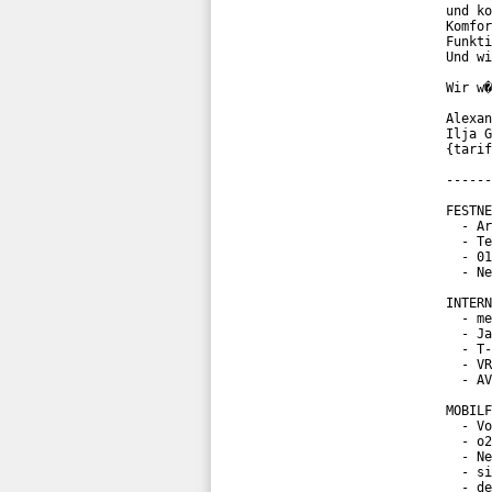
und ko
Komfor
Funkti
Und wi
Wir w�
Alexan
Ilja G
{tarif
------
FESTNE
  - Ar
  - Te
  - 01
  - Ne
INTERN
  - me
  - Ja
  - T-
  - VR
  - AV
MOBILF
  - Vo
  - o2
  - Ne
  - si
  - de