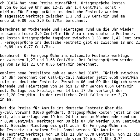
ch 01024 hat neue Preise eingef�hrt. Ortsgespr�che kosten

h von 00 bis 09 Uhr und 12-15 uhr 1,4 Cent/Min, sonst -

nt/Min. F�r Ferngespr�che ins deutsche Festnetz werden

h Tageszeit werktags zwischen 1,3 und 3,9 Cent/Min und am

ende ab 0,89 bis 3,9 Cent/Min berechnet.

berechnet am Wochenende und Feiertagen rund um die Uhr wieder

ichsweise teure 3,9 Cent/Min f�r Anrufe ins deutsche Festnetz.

gs kosten Ortsgespr�che tags�ber zwischen 1,38 und 1,42 Cent pro

. Ferngespr�che ins deutsche Festnetz gibt es zwischen 18 und 21

r 0,69 bis 0,77 Cent/Min.

berehcnet f�r Ferngespr�che ins nationale Festnetz werktags

er zwischen 1,27 und 1,66 Cent/Min. Bei Ortsgespr�chen werden

gs von 19 bis 21 Uhr 0,86 Cent/Min berechnet.

omplett neue Preisliste gab es auch bei 01075. T�glich zwischen

 24 Uhr berechnet der Call-by-Call Anbieter jetzt 0,58 Cent/Min

rufe ins deutsche Festnetz. Zwischen 06 und 09 Uhr t�glich sowie

henende und Feiertagen von 14 bis 17 Uhr werden 0,64 Cent/Min

net. Montags bis Freitags von 14 bis 17 Uhr verlangt der

er 1,28 Cent/Min. In der restlichen Zeit fallen teure 3,79

in an.

hat die Preise f�r Anrufe ins deutsche Festnetz �ber die

y-Call Vorwahl 01070 ge�ndert. Ortsgespr�che kosten jetzt in der

eit, also Werktags von 19 bis 24 Uhr und am Wochenende rund um

r 0,90 Cent/Min. Werktags von 00 bis 07 Uhr werden 0,99 Cent/Min

net. Gleicher Minutenpreis gilt auch f�r Ferngespr�che ins

he Festnetz zur selben Zeit. Sonst werden f�r Anrufe ins

he Festnetz werktags von 19 bis 21 Uhr 0,70 Cent/Min, von 21 bis

 0,77 Cent/Min und am Wochenende vion 19 bis 21 Uhr 0,72
