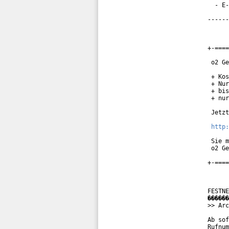
  - E-
------
+-====
 o2 Ge
 + Kos
 + Nur
 + bis
 + nur
 Jetzt
http:
 Sie m
 o2 Ge
+-====
FESTNE
������
>> Arc
Ab sof
Rufnum