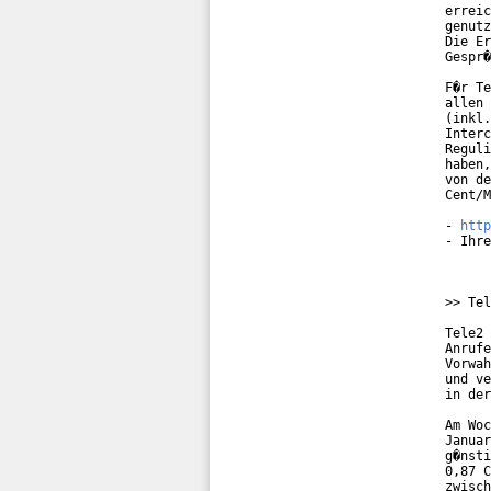
erreic
genutz
Die Er
Gespr�
F�r Te
allen 
(inkl.
Interc
Reguli
haben,
von de
Cent/M
- 
http
- Ihre
>> Tel
Tele2 
Anrufe
Vorwah
und ve
in der
Am Woc
Januar
g�nsti
0,87 C
zwisch