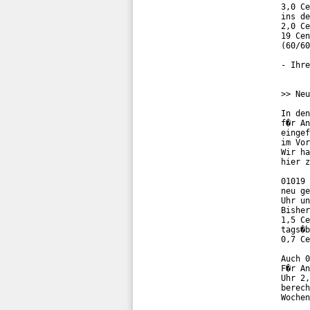
3,0 Ce
ins de
2,0 Ce
19 Cen
(60/60
- Ihre
>> Neu
In den
f�r An
eingef
im Vor
Wir ha
hier z
01019 
neu ge
Uhr un
Bisher
1,5 Ce
tags�b
0,7 Ce
Auch 0
F�r An
Uhr 2,
berech
Wochen