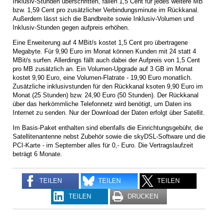
Inklusiv-Stunden überschritten, fallen 1,5 Cent für jedes weitere MB
bzw. 1,59 Cent pro zusätzlicher Verbindungsminute im Rückkanal.
Außerdem lässt sich die Bandbreite sowie Inklusiv-Volumen und
Inklusiv-Stunden gegen aufpreis erhöhen.
Eine Erweiterung auf 4 MBit/s kostet 1,5 Cent pro übertragene
Megabyte. Für 9,90 Euro im Monat können Kunden mit 24 statt 4
MBit/s surfen. Allerdings fällt auch dabei der Aufpreis von 1,5 Cent
pro MB zusätzlich an. Ein Volumen-Upgrade auf 3 GB im Monat
kostet 9,90 Euro, eine Volumen-Flatrate - 19,90 Euro monatlich.
Zusätzliche inklusivstunden für den Rückkanal ksoten 9,90 Euro im
Monat (25 Stunden) bzw. 24,90 Euro (50 Stunden). Der Rückkanal
über das herkömmliche Telefonnetz wird benötigt, um Daten ins
Internet zu senden. Nur der Download der Daten erfolgt über Satellit.
Im Basis-Paket enthalten sind ebenfalls die Einrichtungsgebühr, die
Satellitenantenne nebst Zubehör sowie die skyDSL-Software und die
PCI-Karte - im September alles für 0,- Euro. Die Vertragslaufzeit
beträgt 6 Monate.
TEILEN
TEILEN
TEILEN
TEILEN
DRUCKEN