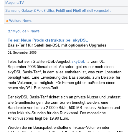
MagentaTV
Samsung Galaxy Z Fold8 Ultra, Fold8 und Flip8 offiziell vorgestellt
Weitere News
tarif4you.de
>
News
Teles: Neue Produktstruktur bei skyDSL
Basis-Tarif für Satelliten-DSL mit optionalen Upgrades
01. September 2006
Teles hat sein Stalliten-DSL-Angebot
skyDSL
zum 01.
September 2006 überarbeitet. Ab sofort gibt es nur noch einen
skyDSL Basis-Tarif, in dem alles enthalten ist, was zum Lossurfen
benötigt wird. Eine Erweiterung des Basispakets, zum Beispiel für
mehr Volumen, ist möglich. Für Firmen gibt es außerdem einen
neuen skyDSL Business-Tarif.
Der skyDSL Basis-Tarif richtet sich an private Nutzer und umfasst
alle Grundleistungen, die zum Surfen benötigt werden: eine
Bandbreite von bis zu 2.000 kBit/s, 500 MB Inklusiv-Volumen und
zehn Inklusiv-Stunden für den Rückkanal. Der monatliche
Anschlusspreis liegt bei 19,90 Euro.
Werden die im Basispaket enthaltene Inkusiv-Volumen oder