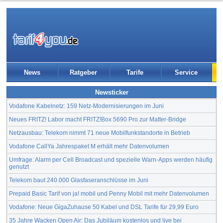
News
Ratgeber
Tarife
Service
Newsticker
Vodafone Kabelnetz: 159 Netz-Modernisierungen im Juni
Neues FRITZ! Labor macht FRITZ!Box 5690 Pro zur Matter-Bridge
Netzausbau: Telekom nimmt 71 neue Mobilfunkstandorte in Betrieb
Vodafone CallYa Jahrespaket M erhält mehr Datenvolumen
Umfrage: Alarm per Cell Broadcast und spezielle Warn-Apps werden häufig
genutzt
Telekom baut 240.000 Glasfaseranschlüsse im Juni
Prepaid Basic Tarif von ja! mobil und Penny Mobil mit mehr Datenvolumen
Vodafone: Neue GigaZuhause 50 Kabel und DSL Tarife für 29,99 Euro
35 Jahre Wacken Open Air: Das Jubiläum kostenlos und live bei