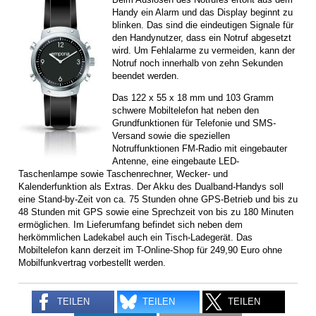
Handy ein Alarm und das Display beginnt zu
blinken. Das sind die eindeutigen Signale für
den Handynutzer, dass ein Notruf abgesetzt
wird. Um Fehlalarme zu vermeiden, kann der
Notruf noch innerhalb von zehn Sekunden
beendet werden.
Das 122 x 55 x 18 mm und 103 Gramm
schwere Mobiltelefon hat neben den
Grundfunktionen für Telefonie und SMS-
Versand sowie die speziellen
Notruffunktionen FM-Radio mit eingebauter
Antenne, eine eingebaute LED-
Taschenlampe sowie Taschenrechner, Wecker- und
Kalenderfunktion als Extras. Der Akku des Dualband-Handys soll
eine Stand-by-Zeit von ca. 75 Stunden ohne GPS-Betrieb und bis zu
48 Stunden mit GPS sowie eine Sprechzeit von bis zu 180 Minuten
ermöglichen. Im Lieferumfang befindet sich neben dem
herkömmlichen Ladekabel auch ein Tisch-Ladegerät. Das
Mobiltelefon kann derzeit im T-Online-Shop für 249,90 Euro ohne
Mobilfunkvertrag vorbestellt werden.
TEILEN
TEILEN
TEILEN