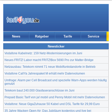
News
Ratgeber
Tarife
Service
Newsticker
Vodafone Kabelnetz: 159 Netz-Modernisierungen im Juni
Neues FRITZ! Labor macht FRITZ!Box 5690 Pro zur Matter-Bridge
Netzausbau: Telekom nimmt 71 neue Mobilfunkstandorte in Betrieb
Vodafone CallYa Jahrespaket M erhält mehr Datenvolumen
Umfrage: Alarm per Cell Broadcast und spezielle Warn-Apps werden häufig
genutzt
Telekom baut 240.000 Glasfaseranschlüsse im Juni
Prepaid Basic Tarif von ja! mobil und Penny Mobil mit mehr Datenvolumen
Vodafone: Neue GigaZuhause 50 Kabel und DSL Tarife für 29,99 Euro
35 Jahre Wacken Open Air: Das Jubiläum kostenlos und live bei