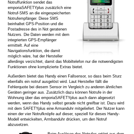
Notruffunktion sendet das
emporiaSAFETYplus zusätzlich eine
Notruf-SMS an die eingespeicherten
Notrufempfänger. Diese SMS
beinhaltet GPS-Position und die
Postadresse des in Not geratenen
Nutzers. Die Daten werden mit dem
integrierten GPS-Empfänger
ermittelt. Auf eine
Navigationsfunktion, die damit
möglich wäre, hat der Hersteller
allerdings verzichtet, damit das Mobiltelefon nur die notwendigsten
Funktionen ohne komplizierte Extras bietet.
Außerdem bietet das Handy einen Fallsensor, so dass beim Sturz
ebenfalls ein notruf ausgelöst wird. Laut Hersteller fällt die
Fehlerquote bei diesem Sensor im Vergleich zu anderen ähnlichen
Geräten geringer aus. Zusätzlich dazu können Notrufe in der
Wohnung über das emporiaSAFETYplus auch dann abgesetzt
werden, wenn das Handy selbst gerade nicht greifbar ist. Dazu wird
mit dem SAFETYplus eine Armanduhr mitgeliefert. Der Nutzer kann
einen der vier Notrufknöpfe auf dieser, speziell für dieses Handy-
Modell entwickelten, Armbanduhr drücken, um den Notruf
abzusetzen.
Beim Auslösen des Notrufes ertönt aus dem