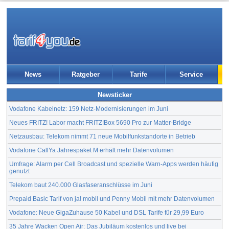
News
Ratgeber
Tarife
Service
Newsticker
Vodafone Kabelnetz: 159 Netz-Modernisierungen im Juni
Neues FRITZ! Labor macht FRITZ!Box 5690 Pro zur Matter-Bridge
Netzausbau: Telekom nimmt 71 neue Mobilfunkstandorte in Betrieb
Vodafone CallYa Jahrespaket M erhält mehr Datenvolumen
Umfrage: Alarm per Cell Broadcast und spezielle Warn-Apps werden häufig
genutzt
Telekom baut 240.000 Glasfaseranschlüsse im Juni
Prepaid Basic Tarif von ja! mobil und Penny Mobil mit mehr Datenvolumen
Vodafone: Neue GigaZuhause 50 Kabel und DSL Tarife für 29,99 Euro
35 Jahre Wacken Open Air: Das Jubiläum kostenlos und live bei