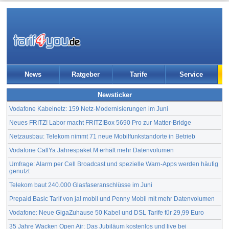
News
Ratgeber
Tarife
Service
Newsticker
Vodafone Kabelnetz: 159 Netz-Modernisierungen im Juni
Neues FRITZ! Labor macht FRITZ!Box 5690 Pro zur Matter-Bridge
Netzausbau: Telekom nimmt 71 neue Mobilfunkstandorte in Betrieb
Vodafone CallYa Jahrespaket M erhält mehr Datenvolumen
Umfrage: Alarm per Cell Broadcast und spezielle Warn-Apps werden häufig
genutzt
Telekom baut 240.000 Glasfaseranschlüsse im Juni
Prepaid Basic Tarif von ja! mobil und Penny Mobil mit mehr Datenvolumen
Vodafone: Neue GigaZuhause 50 Kabel und DSL Tarife für 29,99 Euro
35 Jahre Wacken Open Air: Das Jubiläum kostenlos und live bei