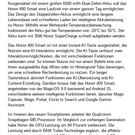
Ausgestattet mit einem großen 6500 mAh Dual-Zellen-Akku soll das
Honor 400 Smart eine Laufzeit von einem ganzen Tag ermöglichen.
Das Design des Doppelzellen-Akkus ermöglicht eine längere
Lebensdauer und schnelleres Laden bei niedrigerer Akkubelastung,
so Honor. Mithilfe einer Mehrpunkt-Temperaturüberwachung
funktioniert der Akku gut bei Temperaturen von -20°C bis 55°C. Der
Akku kann mit 35W Honor SuperCharge schnell aufgeladen werden.
Das Honor 400 Smart ist mit einer Instant-KI-Taste ausgestattet, die
Nutzern eine KI-Interaktion ermöglicht. Die KI-Taste umfasst zwei
Interaktionsmöglichkeiten, die mit verschiedenen Funktionen
verbunden sind. So können Nutzer mit nur einem Befehl eine von
ihnen ausgewählte App öffnen oder im Hintergrund Tabs bereinigen,
um eine schnellere Rechenleistung zu nutzen. Ein langer
Tastendruck aktiviert Funktionen wie KI-Übersetzung und KI-
Content-Erstellung. Darüber hinaus hält das Honor 400 Smart,
angetrieben von der MagicOS 9.0 basierend auf Android 15,
verschiedene weitere intelligente Funktionen bereit, darunter Magic
Capsule, Magic Portal, Circle to Search und Google Gemini
Assistant.
Im Inneren des neuen Smartphones arbeitet der Qualcomm
Snapdragon 685 Prozessor. Im Vergleich zur vorherigen Generation
habe Honor die GPU-Leistung um 84 Prozent verbessert. Die
Leistung wird durch RAM Turbo-Technologie ergänzt, die effektiv