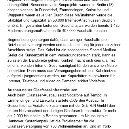
durchgeführt. Besonders viele Bauprojekte wurden in Berlin (13)
abgeschlossen. In Düsseldorf, Emmendingen, Karlsruhe und
Wuppertal waren es je vier. Durch diese Maßnahmen wurde die
Stabilität und Kapazität an 58.000 Internet-Anschlüssen deutlich
erhöht. Im gesamten laufenden Geschäftsjahr wurden bereits 1.425
Modernisierungsmaßnahmen für 407.000 Haushalte realisiert.
Segmentierungen sorgen dafür, dass weniger Haushalte pro
Netzbereich versorgt werden und so die Leistung für jeden einzelnen
Anschluss steigt. Das Kabel ist ein sogenanntes Shared Medium.
Steigt die Kundenzahl in dem Versorgungsbereich stark, kann es
zulasten der Bandbreite gehen. Konkret macht sich dies u.a. mit
einer sinkenden Internet-Geschwindigkeit für den einzelnen Nutzer
bemerkbar. Dann muss das Versorgungsbereich des Kabelnetzes
aufgeteilt (segmentiert) werden, um Kapazitäten zu gewinnen für
Internet, Telefonie und Video on Demand, erklärt Vodafone.
Ausbau neuer Glasfaser-Infrastrukturen
Auch beim Glasfaser-Ausbau setzt Vodafone auf Tempo. In
Emmendingen und Lankwitz startete OXG den Ausbau. In
Geisenfeld hat Vodafone zusammen mit der G.E.R.N GmbH den
ersten Netzabschnitt der dortigen Glasfaser-Infrastruktur für mehr
als 2.000 Haushalte in Betrieb genommen. Im Neubaugebiet
Hannover Kastanienpark lief die Projektarbeit für die
Glasfaserversorgung von 750 Wohneinheiten an. Und im York-