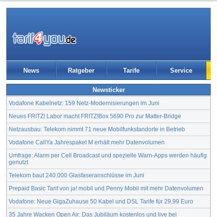
News
Ratgeber
Tarife
Service
Newsticker
Vodafone Kabelnetz: 159 Netz-Modernisierungen im Juni
Neues FRITZ! Labor macht FRITZ!Box 5690 Pro zur Matter-Bridge
Netzausbau: Telekom nimmt 71 neue Mobilfunkstandorte in Betrieb
Vodafone CallYa Jahrespaket M erhält mehr Datenvolumen
Umfrage: Alarm per Cell Broadcast und spezielle Warn-Apps werden häufig
genutzt
Telekom baut 240.000 Glasfaseranschlüsse im Juni
Prepaid Basic Tarif von ja! mobil und Penny Mobil mit mehr Datenvolumen
Vodafone: Neue GigaZuhause 50 Kabel und DSL Tarife für 29,99 Euro
35 Jahre Wacken Open Air: Das Jubiläum kostenlos und live bei