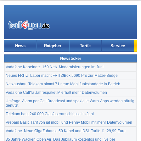
News
Ratgeber
Tarife
Service
Newsticker
Vodafone Kabelnetz: 159 Netz-Modernisierungen im Juni
Neues FRITZ! Labor macht FRITZ!Box 5690 Pro zur Matter-Bridge
Netzausbau: Telekom nimmt 71 neue Mobilfunkstandorte in Betrieb
Vodafone CallYa Jahrespaket M erhält mehr Datenvolumen
Umfrage: Alarm per Cell Broadcast und spezielle Warn-Apps werden häufig
genutzt
Telekom baut 240.000 Glasfaseranschlüsse im Juni
Prepaid Basic Tarif von ja! mobil und Penny Mobil mit mehr Datenvolumen
Vodafone: Neue GigaZuhause 50 Kabel und DSL Tarife für 29,99 Euro
35 Jahre Wacken Open Air: Das Jubiläum kostenlos und live bei