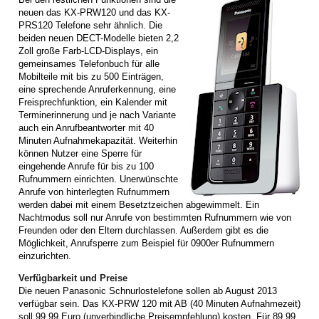
neuen das KX-PRW120 und das KX-
PRS120 Telefone sehr ähnlich. Die
beiden neuen DECT-Modelle bieten 2,2
Zoll große Farb-LCD-Displays, ein
gemeinsames Telefonbuch für alle
Mobilteile mit bis zu 500 Einträgen,
eine sprechende Anruferkennung, eine
Freisprechfunktion, ein Kalender mit
Terminerinnerung und je nach Variante
auch ein Anrufbeantworter mit 40
Minuten Aufnahmekapazität. Weiterhin
können Nutzer eine Sperre für
eingehende Anrufe für bis zu 100
Rufnummern einrichten. Unerwünschte
Anrufe von hinterlegten Rufnummern
werden dabei mit einem Besetztzeichen abgewimmelt. Ein
Nachtmodus soll nur Anrufe von bestimmten Rufnummern wie von
Freunden oder den Eltern durchlassen. Außerdem gibt es die
Möglichkeit, Anrufsperre zum Beispiel für 0900er Rufnummern
einzurichten.
Verfügbarkeit und Preise
Die neuen Panasonic Schnurlostelefone sollen ab August 2013
verfügbar sein. Das KX-PRW 120 mit AB (40 Minuten Aufnahmezeit)
soll 99,99 Euro (unverbindliche Preisempfehlung) kosten. Für 89,99