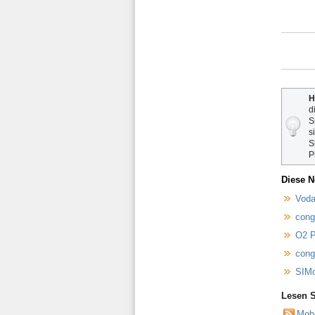
H
d
S
s
S
P
Diese N
Voda
cong
O2 P
cong
SIMo
Lesen S
Mob