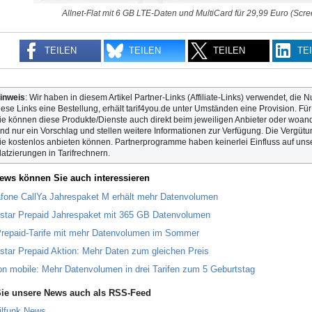
Allnet-Flat mit 6 GB LTE-Daten und MultiCard für 29,99 Euro (Scre
TEILEN
TEILEN
TEILEN
TE
inweis
: Wir haben in diesem Artikel Partner-Links (Affiliate-Links) verwendet, die N
iese Links eine Bestellung, erhält tarif4you.de unter Umständen eine Provision. Fü
ie können diese Produkte/Dienste auch direkt beim jeweiligen Anbieter oder woande
ind nur ein Vorschlag und stellen weitere Informationen zur Verfügung. Die Vergütun
ie kostenlos anbieten können. Partnerprogramme haben keinerlei Einfluss auf unse
latzierungen in Tarifrechnern.
ews können Sie auch interessieren
fone CallYa Jahrespaket M erhält mehr Datenvolumen
star Prepaid Jahrespaket mit 365 GB Datenvolumen
repaid-Tarife mit mehr Datenvolumen im Sommer
star Prepaid Aktion: Mehr Daten zum gleichen Preis
n mobile: Mehr Datenvolumen in drei Tarifen zum 5 Geburtstag
ie unsere News auch als RSS-Feed
ilfunk News