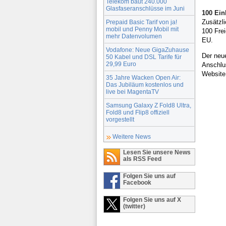
Telekom baut 240.000
Glasfaseranschlüsse im Juni
100 Ein
Zusätzli
Prepaid Basic Tarif von ja!
mobil und Penny Mobil mit
100 Fre
mehr Datenvolumen
EU.
Vodafone: Neue GigaZuhause
Der neue
50 Kabel und DSL Tarife für
29,99 Euro
Anschlus
Website 
35 Jahre Wacken Open Air:
Das Jubiläum kostenlos und
live bei MagentaTV
Samsung Galaxy Z Fold8 Ultra,
Fold8 und Flip8 offiziell
vorgestellt
Weitere News
Lesen Sie unsere News
als RSS Feed
Folgen Sie uns auf
Facebook
Folgen Sie uns auf X
(twitter)