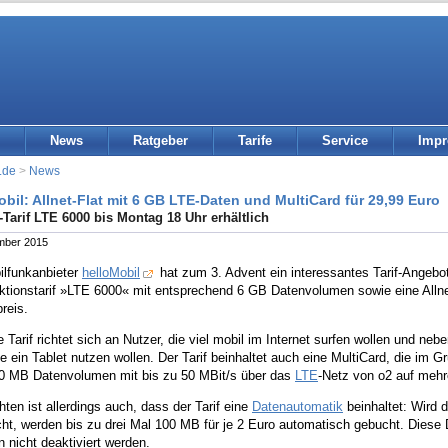
News
Ratgeber
Tarife
Service
Imp
.de
>
News
obil: Allnet-Flat mit 6 GB LTE-Daten und MultiCard für 29,99 Euro
-Tarif LTE 6000 bis Montag 18 Uhr erhältlich
mber 2015
ilfunkanbieter
helloMobil
hat zum 3. Advent ein interessantes Tarif-Angebot
ktionstarif »LTE 6000« mit entsprechend 6 GB Datenvolumen sowie eine Allne
reis.
 Tarif richtet sich an Nutzer, die viel mobil im Internet surfen wollen und n
e ein Tablet nutzen wollen. Der Tarif beinhaltet auch eine MultiCard, die im G
00 MB Datenvolumen mit bis zu 50 MBit/s über das
LTE
-Netz von o2 auf mehr
ten ist allerdings auch, dass der Tarif eine
Datenautomatik
beinhaltet: Wird
ht, werden bis zu drei Mal 100 MB für je 2 Euro automatisch gebucht. Diese D
 nicht deaktiviert werden.