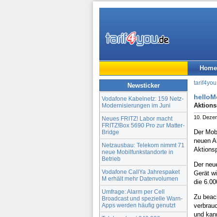
Home
tarif4you
Newsticker
helloM
Vodafone Kabelnetz: 159 Netz-
Aktions
Modernisierungen im Juni
10. Deze
Neues FRITZ! Labor macht
FRITZ!Box 5690 Pro zur Matter-
Der Mob
Bridge
neuen A
Netzausbau: Telekom nimmt 71
Aktionsp
neue Mobilfunkstandorte in
Betrieb
Der neue
Vodafone CallYa Jahrespaket
Gerät wi
M erhält mehr Datenvolumen
die 6.0
Umfrage: Alarm per Cell
Zu beach
Broadcast und spezielle Warn-
Apps werden häufig genutzt
verbrauc
und kann