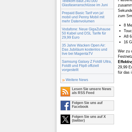
Telekom baut 240.000
Glasfaseranschlüsse im Juni
zusammen
Sekunde 
Prepaid Basic Tarif von ja!
zum Sm
mobil und Penny Mobil mit
mehr Datenvolumen
8 Me
Vodafone: Neue GigaZuhause
Touc
50 Kabel und DSL Tarife für
A8 6
29,99 Euro
16 G
35 Jahre Wacken Open Air:
Das Jubiläum kostenlos und
Wer zu d
live bei MagentaTV
Festnet
Samsung Galaxy Z Fold8 Ultra,
Effekti
Fold8 und Flip8 offiziell
29,99 E
vorgestellt
für das 
Weitere News
Lesen Sie unsere News
als RSS Feed
Folgen Sie uns auf
Facebook
Folgen Sie uns auf X
(twitter)