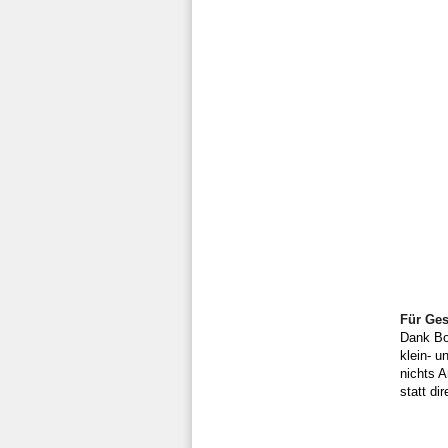
Für Ges
Dank Bos
klein- u
nichts 
statt di