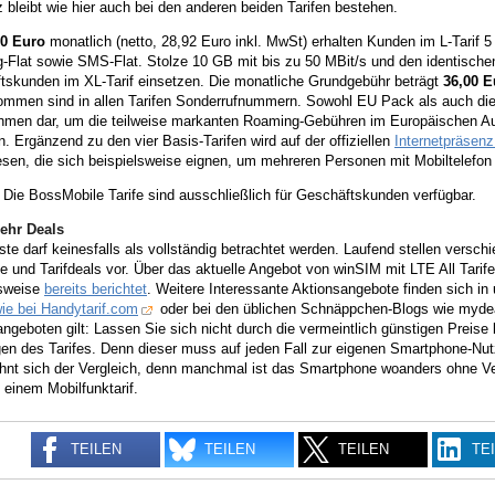
 bleibt wie hier auch bei den anderen beiden Tarifen bestehen.
30 Euro
monatlich (netto, 28,92 Euro inkl. MwSt) erhalten Kunden im L-Tarif 
-Flat sowie SMS-Flat. Stolze 10 GB mit bis zu 50 MBit/s und den identische
tskunden im XL-Tarif einsetzen. Die monatliche Grundgebühr beträgt
36,00 E
mmen sind in allen Tarifen Sonderrufnummern. Sowohl EU Pack als auch die E
hmen dar, um die teilweise markanten Roaming-Gebühren im Europäischen Au
 Ergänzend zu den vier Basis-Tarifen wird auf der offiziellen
Internetpräsen
sen, die sich beispielsweise eignen, um mehreren Personen mit Mobiltelefon 
 Die BossMobile Tarife sind ausschließlich für Geschäftskunden verfügbar.
ehr Deals
ste darf keinesfalls als vollständig betrachtet werden. Laufend stellen versc
 und Tarifdeals vor. Über das aktuelle Angebot von winSIM mit LTE All Tari
lsweise
bereits berichtet
. Weitere Interessante Aktionsangebote finden sich i
ie bei Handytarif.com
oder bei den üblichen Schnäppchen-Blogs wie mydea
ngeboten gilt: Lassen Sie sich nicht durch die vermeintlich günstigen Preis
gen des Tarifes. Denn dieser muss auf jeden Fall zur eigenen Smartphone-N
ohnt sich der Vergleich, denn manchmal ist das Smartphone woanders ohne Ver
 einem Mobilfunktarif.
TEILEN
TEILEN
TEILEN
TE