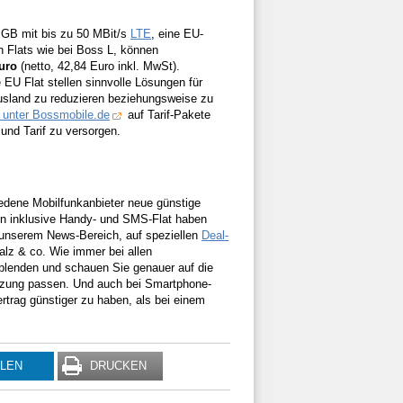
5 GB mit bis zu 50 MBit/s
LTE
, eine EU-
n Flats wie bei Boss L, können
uro
(netto, 42,84 Euro inkl. MwSt).
U Flat stellen sinnvolle Lösungen für
sland zu reduzieren beziehungsweise zu
z unter Bossmobile.de
auf Tarif-Pakete
und Tarif zu versorgen.
hiedene Mobilfunkanbieter neue günstige
fen inklusive Handy- und SMS-Flat haben
n unserem News-Bereich, auf speziellen
Deal-
lz & co. Wie immer bei allen
e blenden und schauen Sie genauer auf die
utzung passen. Und auch bei Smartphone-
trag günstiger zu haben, als bei einem
ILEN
DRUCKEN