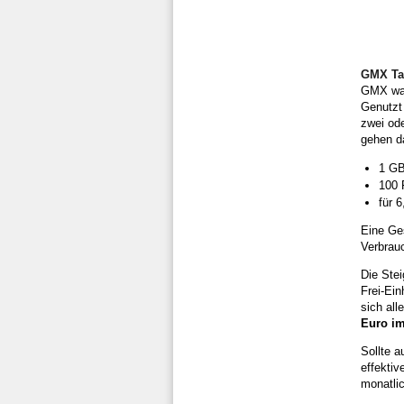
GMX Tar
GMX wagt
Genutzt 
zwei ode
gehen da
1 GB
100 
für 
Eine Ges
Verbrau
Die Stei
Frei-Ein
sich all
Euro i
Sollte a
effekti
monatlic