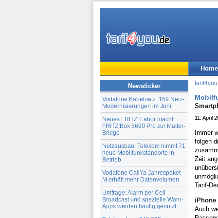
Home
tarif4you
Newsticker
Mobilfu
Vodafone Kabelnetz: 159 Netz-
Smartph
Modernisierungen im Juni
11. April 
Neues FRITZ! Labor macht
FRITZ!Box 5690 Pro zur Matter-
Immer w
Bridge
folgen 
Netzausbau: Telekom nimmt 71
zusammen
neue Mobilfunkstandorte in
Zeit ang
Betrieb
unübers
Vodafone CallYa Jahrespaket
unmöglic
M erhält mehr Datenvolumen
Tarif-De
Umfrage: Alarm per Cell
Broadcast und spezielle Warn-
iPhone 
Apps werden häufig genutzt
Auch we
Passend