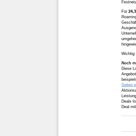
Festnetz
Für
24,
Roaming
Geschäf
Ausgeno
Unterne
umgehen.
hingewie
Wichtig:
Noch m
Diese Li
Angebote
beispie
Seiten w
Aktionsa
Leistun
Deals l
Deal mit