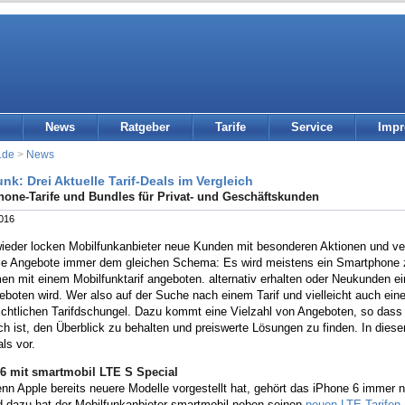
News
Ratgeber
Tarife
Service
Imp
.de
>
News
nk: Drei Aktuelle Tarif-Deals im Vergleich
one-Tarife und Bundles für Privat- und Geschäftskunden
2016
ieder locken Mobilfunkanbieter neue Kunden mit besonderen Aktionen und ver
die Angebote immer dem gleichen Schema: Es wird meistens ein Smartphone 
 mit einem Mobilfunktarif angeboten. alternativ erhalten oder Neukunden ein
eboten wird. Wer also auf der Suche nach einem Tarif und vielleicht auch ein
ichtlichen Tarifdschungel. Dazu kommt eine Vielzahl von Angeboten, so dass 
h ist, den Überblick zu behalten und preiswerte Lösungen zu finden. In diese
als vor.
6 mit smartmobil LTE S Special
nn Apple bereits neuere Modelle vorgestellt hat, gehört das iPhone 6 immer
 dazu hat der Mobilfunkanbieter smartmobil neben seinen
neuen LTE-Tarifen