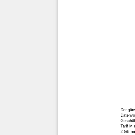
Der güns
Datenvol
Geschäf
Tarif M 
2 GB mi