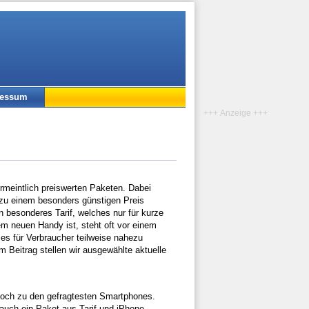
ressum
+++ Anzeige +++
meintlich preiswerten Paketen. Dabei
zu einem besonders günstigen Preis
 besonderes Tarif, welches nur für kurze
em neuen Handy ist, steht oft vor einem
es für Verbraucher teilweise nahezu
m Beitrag stellen wir ausgewählte aktuelle
 noch zu den gefragtesten Smartphones.
auch ein Paket aus Tarif und iPhone