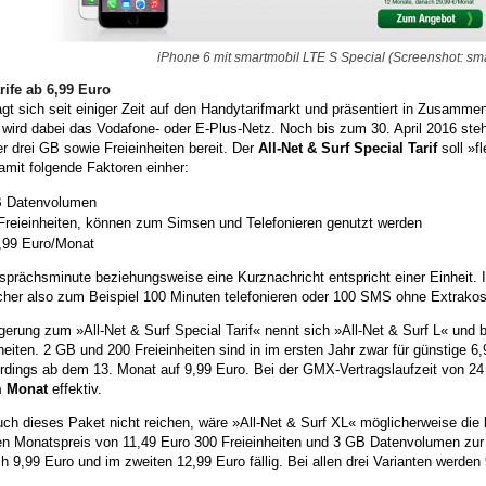
iPhone 6 mit smartmobil LTE S Special (Screenshot: sm
ife ab 6,99 Euro
 sich seit einiger Zeit auf den Handytarifmarkt und präsentiert in Zusamme
wird dabei das Vodafone- oder E-Plus-Netz. Noch bis zum 30. April 2016 ste
r drei GB sowie Freieinheiten bereit. Der
All-Net & Surf Special Tarif
soll »f
mit folgende Faktoren einher:
 Datenvolumen
Freieinheiten, können zum Simsen und Telefonieren genutzt werden
6,99 Euro/Monat
prächsminute beziehungsweise eine Kurznachricht entspricht einer Einheit. 
cher also zum Beispiel 100 Minuten telefonieren oder 100 SMS ohne Extrakos
gerung zum »All-Net & Surf Special Tarif« nennt sich »All-Net & Surf L« und
heiten. 2 GB und 200 Freieinheiten sind in im ersten Jahr zwar für günstige 6
erdings ab dem 13. Monat auf 9,99 Euro. Bei der GMX-Vertragslaufzeit von 24
m Monat
effektiv.
uch dieses Paket nicht reichen, wäre »All-Net & Surf XL« möglicherweise die 
ven Monatspreis von 11,49 Euro 300 Freieinheiten und 3 GB Datenvolumen zur
h 9,99 Euro und im zweiten 12,99 Euro fällig. Bei allen drei Varianten werde