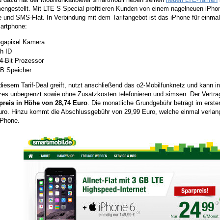
gestellt. Mit LTE S Special profitieren Kunden von einem nagelneuen iPhone
und SMS-Flat. In Verbindung mit dem Tarifangebot ist das iPhone für einmali
artphone:
gapixel Kamera
h ID
4-Bit Prozessor
B Speicher
iesem Tarif-Deal greift, nutzt anschließend das o2-Mobilfunknetz und kann i
zes unbegrenzt sowie ohne Zusatzkosten telefonieren und simsen. Der Vertrag
vpreis in Höhe von 28,74 Euro
. Die monatliche Grundgebühr beträgt im erste
uro. Hinzu kommt die Abschlussgebühr von 29,99 Euro, welche einmal verlang
iPhone.