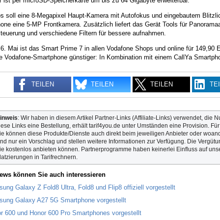
 ist per microSD-Speicherkarte um bis zu 64 Gigabyte erweiterbar.
s soll eine 8-Megapixel Haupt-Kamera mit Autofokus und eingebautem Blitzlic
one eine 5-MP Frontkamera. Zusätzlich liefert das Gerät Tools für Panoram
teuerung und verschiedene Filtern für bessere aufnahmen.
6. Mai ist das Smart Prime 7 in allen Vodafone Shops und online für 149,90
e Vodafone-Smartphone günstiger: In Kombination mit einem CallYa Smartphon
TEILEN
TEILEN
TEILEN
TE
inweis
: Wir haben in diesem Artikel Partner-Links (Affiliate-Links) verwendet, die N
iese Links eine Bestellung, erhält tarif4you.de unter Umständen eine Provision. Fü
ie können diese Produkte/Dienste auch direkt beim jeweiligen Anbieter oder woande
ind nur ein Vorschlag und stellen weitere Informationen zur Verfügung. Die Vergütun
ie kostenlos anbieten können. Partnerprogramme haben keinerlei Einfluss auf unse
latzierungen in Tarifrechnern.
ews können Sie auch interessieren
ung Galaxy Z Fold8 Ultra, Fold8 und Flip8 offiziell vorgestellt
ung Galaxy A27 5G Smartphone vorgestellt
r 600 und Honor 600 Pro Smartphones vorgestellt