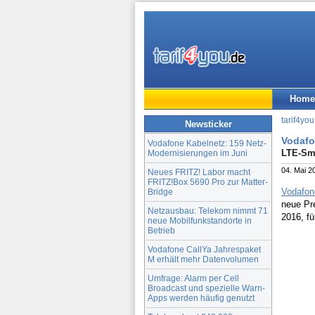
Home
tarif4you
Newsticker
Vodafo
Vodafone Kabelnetz: 159 Netz-
LTE-Sma
Modernisierungen im Juni
04. Mai 2
Neues FRITZ! Labor macht
FRITZ!Box 5690 Pro zur Matter-
Vodafon
Bridge
neue Pre
Netzausbau: Telekom nimmt 71
2016, fü
neue Mobilfunkstandorte in
Betrieb
Vodafone CallYa Jahrespaket
M erhält mehr Datenvolumen
Umfrage: Alarm per Cell
Broadcast und spezielle Warn-
Apps werden häufig genutzt