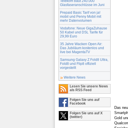
Telekom baut 240.000
Glasfaseranschlüsse im Juni
Prepaid Basic Tarif von ja!
mobil und Penny Mobil mit
mehr Datenvolumen
Vodafone: Neue GigaZuhause
50 Kabel und DSL Tarife für
29,99 Euro
35 Jahre Wacken Open Air:
Das Jubiläum kostenlos und
live bei MagentaTV
Samsung Galaxy Z Fold8 Ultra,
Fold8 und Flip8 offiziell
vorgestellt
Weitere News
Lesen Sie unsere News
als RSS Feed
Folgen Sie uns auf
Facebook
Das neu
Smartph
Folgen Sie uns auf X
(twitter)
Gold un
Qualcom