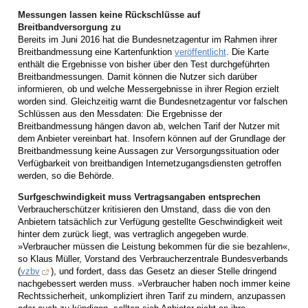
Messungen lassen keine Rückschlüsse auf
Breitbandversorgung zu
Bereits im Juni 2016 hat die Bundesnetzagentur im Rahmen ihrer
Breitbandmessung eine Kartenfunktion
veröffentlicht
. Die Karte
enthält die Ergebnisse von bisher über den Test durchgeführten
Breitbandmessungen. Damit können die Nutzer sich darüber
informieren, ob und welche Messergebnisse in ihrer Region erzielt
worden sind. Gleichzeitig warnt die Bundesnetzagentur vor falschen
Schlüssen aus den Messdaten: Die Ergebnisse der
Breitbandmessung hängen davon ab, welchen Tarif der Nutzer mit
dem Anbieter vereinbart hat. Insofern können auf der Grundlage der
Breitbandmessung keine Aussagen zur Versorgungssituation oder
Verfügbarkeit von breitbandigen Internetzugangsdiensten getroffen
werden, so die Behörde.
Surfgeschwindigkeit muss Vertragsangaben entsprechen
Verbraucherschützer kritisieren den Umstand, dass die von den
Anbietern tatsächlich zur Verfügung gestellte Geschwindigkeit weit
hinter dem zurück liegt, was vertraglich angegeben wurde.
»Verbraucher müssen die Leistung bekommen für die sie bezahlen«,
so Klaus Müller, Vorstand des Verbraucherzentrale Bundesverbands
(
vzbv
), und fordert, dass das Gesetz an dieser Stelle dringend
nachgebessert werden muss. »Verbraucher haben noch immer keine
Rechtssicherheit, unkompliziert ihren Tarif zu mindern, anzupassen