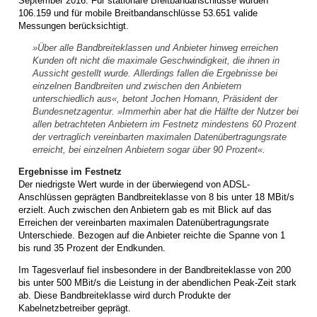
September 2016. Für stationäre Breitbandanschlüsse wurden
106.159 und für mobile Breitbandanschlüsse 53.651 valide
Messungen berücksichtigt.
»Über alle Bandbreiteklassen und Anbieter hinweg erreichen
Kunden oft nicht die maximale Geschwindigkeit, die ihnen in
Aussicht gestellt wurde. Allerdings fallen die Ergebnisse bei
einzelnen Bandbreiten und zwischen den Anbietern
unterschiedlich aus«, betont Jochen Homann, Präsident der
Bundesnetzagentur. »Immerhin aber hat die Hälfte der Nutzer bei
allen betrachteten Anbietern im Festnetz mindestens 60 Prozent
der vertraglich vereinbarten maximalen Datenübertragungsrate
erreicht, bei einzelnen Anbietern sogar über 90 Prozent«.
Ergebnisse im Festnetz
Der niedrigste Wert wurde in der überwiegend von ADSL-
Anschlüssen geprägten Bandbreiteklasse von 8 bis unter 18 MBit/s
erzielt. Auch zwischen den Anbietern gab es mit Blick auf das
Erreichen der vereinbarten maximalen Datenübertragungsrate
Unterschiede. Bezogen auf die Anbieter reichte die Spanne von 1
bis rund 35 Prozent der Endkunden.
Im Tagesverlauf fiel insbesondere in der Bandbreiteklasse von 200
bis unter 500 MBit/s die Leistung in der abendlichen Peak-Zeit stark
ab. Diese Bandbreiteklasse wird durch Produkte der
Kabelnetzbetreiber geprägt.