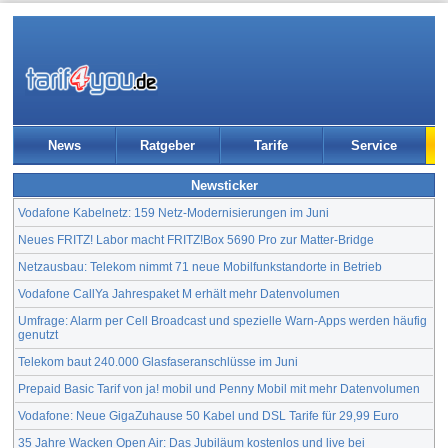
News
Ratgeber
Tarife
Service
Newsticker
Vodafone Kabelnetz: 159 Netz-Modernisierungen im Juni
Neues FRITZ! Labor macht FRITZ!Box 5690 Pro zur Matter-Bridge
Netzausbau: Telekom nimmt 71 neue Mobilfunkstandorte in Betrieb
Vodafone CallYa Jahrespaket M erhält mehr Datenvolumen
Umfrage: Alarm per Cell Broadcast und spezielle Warn-Apps werden häufig
genutzt
Telekom baut 240.000 Glasfaseranschlüsse im Juni
Prepaid Basic Tarif von ja! mobil und Penny Mobil mit mehr Datenvolumen
Vodafone: Neue GigaZuhause 50 Kabel und DSL Tarife für 29,99 Euro
35 Jahre Wacken Open Air: Das Jubiläum kostenlos und live bei