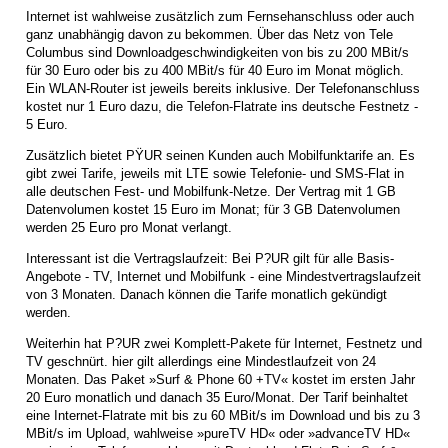
Internet ist wahlweise zusätzlich zum Fernsehanschluss oder auch
ganz unabhängig davon zu bekommen. Über das Netz von Tele
Columbus sind Downloadgeschwindigkeiten von bis zu 200 MBit/s
für 30 Euro oder bis zu 400 MBit/s für 40 Euro im Monat möglich.
Ein WLAN-Router ist jeweils bereits inklusive. Der Telefonanschluss
kostet nur 1 Euro dazu, die Telefon-Flatrate ins deutsche Festnetz -
5 Euro.
Zusätzlich bietet PŸUR seinen Kunden auch Mobilfunktarife an. Es
gibt zwei Tarife, jeweils mit LTE sowie Telefonie- und SMS-Flat in
alle deutschen Fest- und Mobilfunk-Netze. Der Vertrag mit 1 GB
Datenvolumen kostet 15 Euro im Monat; für 3 GB Datenvolumen
werden 25 Euro pro Monat verlangt.
Interessant ist die Vertragslaufzeit: Bei P?UR gilt für alle Basis-
Angebote - TV, Internet und Mobilfunk - eine Mindestvertragslaufzeit
von 3 Monaten. Danach können die Tarife monatlich gekündigt
werden.
Weiterhin hat P?UR zwei Komplett-Pakete für Internet, Festnetz und
TV geschnürt. hier gilt allerdings eine Mindestlaufzeit von 24
Monaten. Das Paket »Surf & Phone 60 +TV« kostet im ersten Jahr
20 Euro monatlich und danach 35 Euro/Monat. Der Tarif beinhaltet
eine Internet-Flatrate mit bis zu 60 MBit/s im Download und bis zu 3
MBit/s im Upload, wahlweise »pureTV HD« oder »advanceTV HD«