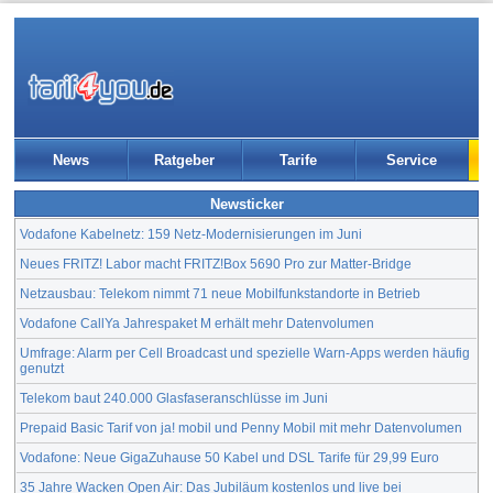
News
Ratgeber
Tarife
Service
Newsticker
Vodafone Kabelnetz: 159 Netz-Modernisierungen im Juni
Neues FRITZ! Labor macht FRITZ!Box 5690 Pro zur Matter-Bridge
Netzausbau: Telekom nimmt 71 neue Mobilfunkstandorte in Betrieb
Vodafone CallYa Jahrespaket M erhält mehr Datenvolumen
Umfrage: Alarm per Cell Broadcast und spezielle Warn-Apps werden häufig
genutzt
Telekom baut 240.000 Glasfaseranschlüsse im Juni
Prepaid Basic Tarif von ja! mobil und Penny Mobil mit mehr Datenvolumen
Vodafone: Neue GigaZuhause 50 Kabel und DSL Tarife für 29,99 Euro
35 Jahre Wacken Open Air: Das Jubiläum kostenlos und live bei