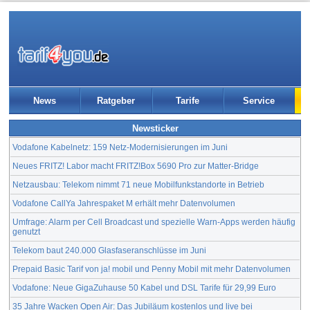
News
Ratgeber
Tarife
Service
Newsticker
Vodafone Kabelnetz: 159 Netz-Modernisierungen im Juni
Neues FRITZ! Labor macht FRITZ!Box 5690 Pro zur Matter-Bridge
Netzausbau: Telekom nimmt 71 neue Mobilfunkstandorte in Betrieb
Vodafone CallYa Jahrespaket M erhält mehr Datenvolumen
Umfrage: Alarm per Cell Broadcast und spezielle Warn-Apps werden häufig
genutzt
Telekom baut 240.000 Glasfaseranschlüsse im Juni
Prepaid Basic Tarif von ja! mobil und Penny Mobil mit mehr Datenvolumen
Vodafone: Neue GigaZuhause 50 Kabel und DSL Tarife für 29,99 Euro
35 Jahre Wacken Open Air: Das Jubiläum kostenlos und live bei