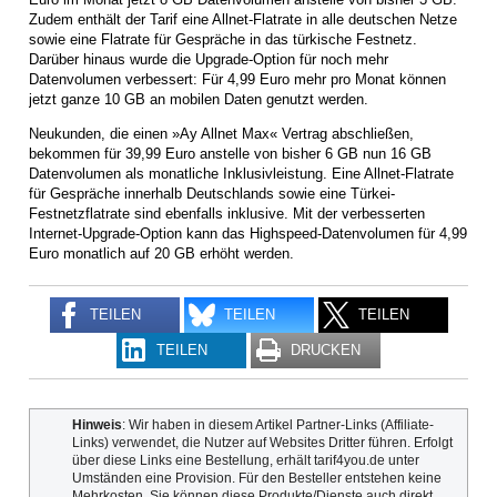
Zudem enthält der Tarif eine Allnet-Flatrate in alle deutschen Netze
sowie eine Flatrate für Gespräche in das türkische Festnetz.
Darüber hinaus wurde die Upgrade-Option für noch mehr
Datenvolumen verbessert: Für 4,99 Euro mehr pro Monat können
jetzt ganze 10 GB an mobilen Daten genutzt werden.
Neukunden, die einen »Ay Allnet Max« Vertrag abschließen,
bekommen für 39,99 Euro anstelle von bisher 6 GB nun 16 GB
Datenvolumen als monatliche Inklusivleistung. Eine Allnet-Flatrate
für Gespräche innerhalb Deutschlands sowie eine Türkei-
Festnetzflatrate sind ebenfalls inklusive. Mit der verbesserten
Internet-Upgrade-Option kann das Highspeed-Datenvolumen für 4,99
Euro monatlich auf 20 GB erhöht werden.
TEILEN
TEILEN
TEILEN
TEILEN
DRUCKEN
Hinweis
: Wir haben in diesem Artikel Partner-Links (Affiliate-
Links) verwendet, die Nutzer auf Websites Dritter führen. Erfolgt
über diese Links eine Bestellung, erhält tarif4you.de unter
Umständen eine Provision. Für den Besteller entstehen keine
Mehrkosten. Sie können diese Produkte/Dienste auch direkt