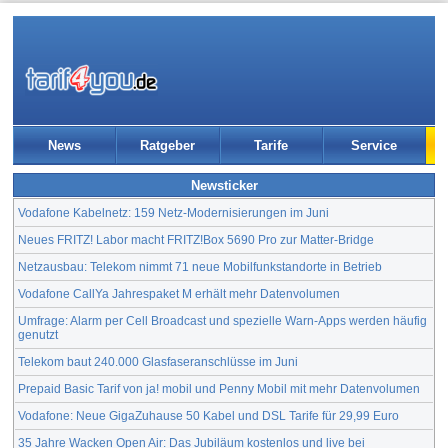
News
Ratgeber
Tarife
Service
Newsticker
Vodafone Kabelnetz: 159 Netz-Modernisierungen im Juni
Neues FRITZ! Labor macht FRITZ!Box 5690 Pro zur Matter-Bridge
Netzausbau: Telekom nimmt 71 neue Mobilfunkstandorte in Betrieb
Vodafone CallYa Jahrespaket M erhält mehr Datenvolumen
Umfrage: Alarm per Cell Broadcast und spezielle Warn-Apps werden häufig
genutzt
Telekom baut 240.000 Glasfaseranschlüsse im Juni
Prepaid Basic Tarif von ja! mobil und Penny Mobil mit mehr Datenvolumen
Vodafone: Neue GigaZuhause 50 Kabel und DSL Tarife für 29,99 Euro
35 Jahre Wacken Open Air: Das Jubiläum kostenlos und live bei