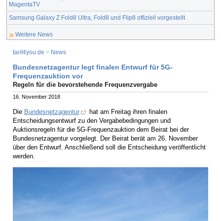
MagentaTV
Samsung Galaxy Z Fold8 Ultra, Fold8 und Flip8 offiziell vorgestellt
Weitere News
tarif4you.de
>
News
Bundesnetzagentur legt finalen Entwurf für 5G-
Frequenzauktion vor
Regeln für die bevorstehende Frequenzvergabe
16. November 2018
Die
Bundesnetzagentur
hat am Freitag ihren finalen
Entscheidungsentwurf zu den Vergabebedingungen und
Auktionsregeln für die 5G-Frequenzauktion dem Beirat bei der
Bundesnetzagentur vorgelegt. Der Beirat berät am 26. November
über den Entwurf. Anschließend soll die Entscheidung veröffentlicht
werden.