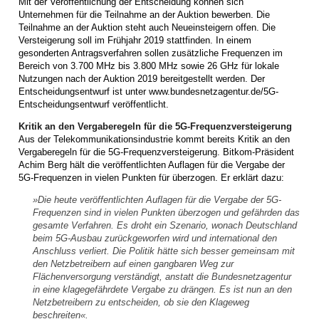
Mit der Veröffentlichung der Entscheidung können sich
Unternehmen für die Teilnahme an der Auktion bewerben. Die
Teilnahme an der Auktion steht auch Neueinsteigern offen. Die
Versteigerung soll im Frühjahr 2019 stattfinden. In einem
gesonderten Antragsverfahren sollen zusätzliche Frequenzen im
Bereich von 3.700 MHz bis 3.800 MHz sowie 26 GHz für lokale
Nutzungen nach der Auktion 2019 bereitgestellt werden. Der
Entscheidungsentwurf ist unter www.bundesnetzagentur.de/5G-
Entscheidungsentwurf veröffentlicht.
Kritik an den Vergaberegeln für die 5G-Frequenzversteigerung
Aus der Telekommunikationsindustrie kommt bereits Kritik an den
Vergaberegeln für die 5G-Frequenzversteigerung. Bitkom-Präsident
Achim Berg hält die veröffentlichten Auflagen für die Vergabe der
5G-Frequenzen in vielen Punkten für überzogen. Er erklärt dazu:
»Die heute veröffentlichten Auflagen für die Vergabe der 5G-
Frequenzen sind in vielen Punkten überzogen und gefährden das
gesamte Verfahren. Es droht ein Szenario, wonach Deutschland
beim 5G-Ausbau zurückgeworfen wird und international den
Anschluss verliert. Die Politik hätte sich besser gemeinsam mit
den Netzbetreibern auf einen gangbaren Weg zur
Flächenversorgung verständigt, anstatt die Bundesnetzagentur
in eine klagegefährdete Vergabe zu drängen. Es ist nun an den
Netzbetreibern zu entscheiden, ob sie den Klageweg
beschreiten«.