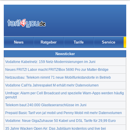
News
Ratgeber
Tarife
Service
Newsticker
Vodafone Kabelnetz: 159 Netz-Modernisierungen im Juni
Neues FRITZ! Labor macht FRITZ!Box 5690 Pro zur Matter-Bridge
Netzausbau: Telekom nimmt 71 neue Mobilfunkstandorte in Betrieb
Vodafone CallYa Jahrespaket M erhält mehr Datenvolumen
Umfrage: Alarm per Cell Broadcast und spezielle Warn-Apps werden häufig
genutzt
Telekom baut 240.000 Glasfaseranschlüsse im Juni
Prepaid Basic Tarif von ja! mobil und Penny Mobil mit mehr Datenvolumen
Vodafone: Neue GigaZuhause 50 Kabel und DSL Tarife für 29,99 Euro
35 Jahre Wacken Open Air: Das Jubiläum kostenlos und live bei