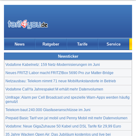
News
Ratgeber
Tarife
Service
Newsticker
Vodafone Kabelnetz: 159 Netz-Modernisierungen im Juni
Neues FRITZ! Labor macht FRITZ!Box 5690 Pro zur Matter-Bridge
Netzausbau: Telekom nimmt 71 neue Mobilfunkstandorte in Betrieb
Vodafone CallYa Jahrespaket M erhält mehr Datenvolumen
Umfrage: Alarm per Cell Broadcast und spezielle Warn-Apps werden häufig
genutzt
Telekom baut 240.000 Glasfaseranschlüsse im Juni
Prepaid Basic Tarif von ja! mobil und Penny Mobil mit mehr Datenvolumen
Vodafone: Neue GigaZuhause 50 Kabel und DSL Tarife für 29,99 Euro
35 Jahre Wacken Open Air: Das Jubiläum kostenlos und live bei