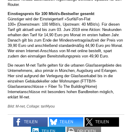
Router.
Einstiegspreis für 100 Mbit/s-Bestseller gesenkt
Günstiger wird der Einsteigertarif »Surf&Fon-Flat
100« (Downstream: 100 MBit/s, Upstream: 40 MBit/s). Für diesen
Tarif gilt aktuell und bis zum 03. Juni 2019 eine Aktion: Neukunden
erhalten den Tarif für 14,90 Euro pro Monat im ersten halben Jahr.
Danach gilt bis zum Ende der Mindestvertragslaufzeit der Preis von
39,90 Euro und anschließend standardmäßig 44,90 Euro pro Monat.
Wer einen Internet-Anschluss von M-net online bestellt, spart
zudem den einmaligen Bereitstellungspreis von 49,90 Euro.
Die neuen M-net Tarife gelten für die urbanen Glasfasergebiete des
Unternehmens, also primär in München, Augsburg und Erlangen.
Hier sind aufgrund der Verlegung der Glasfaserkabel bis in die
einzelnen Gebäudekeller oder Wohnungen (FTTB/H-
Glasfaseranschlüsse = Fiber To The Building/Home)
Internetanschlüsse mit besonders hohen Bandbreiten möglich,
erklärt M-net.
Bild: M-net, Collage: tarif4you
TEILEN
TEILEN
TEILEN
TEILEN
DRUCKEN