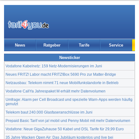
News
Ratgeber
Tarife
Service
Newsticker
Vodafone Kabelnetz: 159 Netz-Modernisierungen im Juni
Neues FRITZ! Labor macht FRITZ!Box 5690 Pro zur Matter-Bridge
Netzausbau: Telekom nimmt 71 neue Mobilfunkstandorte in Betrieb
Vodafone CallYa Jahrespaket M erhält mehr Datenvolumen
Umfrage: Alarm per Cell Broadcast und spezielle Warn-Apps werden häufig
genutzt
Telekom baut 240.000 Glasfaseranschlüsse im Juni
Prepaid Basic Tarif von ja! mobil und Penny Mobil mit mehr Datenvolumen
Vodafone: Neue GigaZuhause 50 Kabel und DSL Tarife für 29,99 Euro
35 Jahre Wacken Open Air: Das Jubiläum kostenlos und live bei