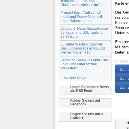
Telekom baut 240.000
Karte er
Glasfaseranschlüsse im Juni
Das Gerä
Prepaid Basic Tarif von ja!
mobil und Penny Mobil mit
nur sola
mehr Datenvolumen
Februar
Shops v
Vodafone: Neue GigaZuhause
50 Kabel und DSL Tarife für
Lieferun
29,99 Euro
Ein kurz
35 Jahre Wacken Open Air:
Mit dem 
Das Jubiläum kostenlos und
bieten a
live bei MagentaTV
Samsung Galaxy Z Fold8 Ultra,
Anzeige
Fold8 und Flip8 offiziell
vorgestellt
Samsu
Weitere News
Samsu
Lesen Sie unsere News
Sams
als RSS Feed
Folgen Sie uns auf
Facebook
Folgen Sie uns auf X
(twitter)
H
d