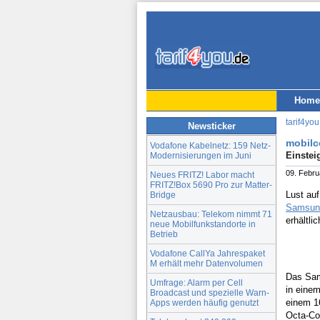
Home
tarif4you
Newsticker
mobilc
Vodafone Kabelnetz: 159 Netz-
Einstei
Modernisierungen im Juni
09. Febru
Neues FRITZ! Labor macht
FRITZ!Box 5690 Pro zur Matter-
Lust auf
Bridge
Samsun
Netzausbau: Telekom nimmt 71
erhältli
neue Mobilfunkstandorte in
Betrieb
Vodafone CallYa Jahrespaket
M erhält mehr Datenvolumen
Das Sams
Umfrage: Alarm per Cell
in eine
Broadcast und spezielle Warn-
einem 1
Apps werden häufig genutzt
Octa-Co