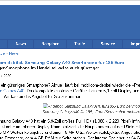
News
Ratgeber
Tarife
Service
Imp
.de
>
News
om-debitel: Samsung Galaxy A40 Smartphone für 185 Euro
ger-Smartphone im Handel teilweise auch günstiger
ar 2020
 ein günstiges Smartphone? Aktuell läuft bei mobilcom-debitel wieder die »Pr
g Galaxy A40
. Das kompakte einsteiger-Gerät mit einem 5,9-Zoll Display und 
ch. Wir fassen das Angebot für Sie zusammen.
Samsung Galaxy A40 für 185,- Euro (Screenshot: mobilco
ung Galaxy A40 hat ein 5,9-Zoll großes Full HD+ (1.080 x 2.220 Pixel) Infin
m »Loch« am oberen Display-Rand platziert. die Hauptkamera auf der Rücksei
6-MP Weitwinkelobjektiv und einem 5-MP Ultra-Weitwinkelobjektiv. Angetrie
re Prozessor, dem 4 GB RAM zur Seite stehen. Der interne Speicher ist 64 G