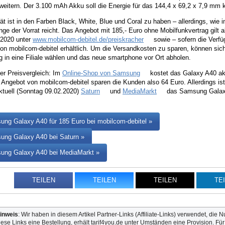
weitern. Der 3.100 mAh Akku soll die Energie für das 144,4 x 69,2 x 7,9 mm k
t ist in den Farben Black, White, Blue und Coral zu haben – allerdings, wie
nge der Vorrat reicht. Das Angebot mit 185,- Euro ohne Mobilfunkvertrag gilt a
 2020 unter
www.mobilcom-debitel.de/preiskracher
sowie – sofern die Verfü
on mobilcom-debitel erhältlich. Um die Versandkosten zu sparen, können si
g in eine Filiale wählen und das neue smartphone vor Ort abholen.
er Preisvergleich: Im
Online-Shop von Samsung
kostet das Galaxy A40 ak
Angebot von mobilcom-debitel sparen die Kunden also 64 Euro. Allerdings ist 
ktuell (Sonntag 09.02.2020)
Saturn
und
MediaMarkt
das Samsung Galaxy 
ng Galaxy A40 für 185 Euro bei mobilcom-debitel »
ng Galaxy A40 bei Saturn »
ung Galaxy A40 bei MediaMarkt »
TEILEN
TEILEN
TEILEN
TE
inweis
: Wir haben in diesem Artikel Partner-Links (Affiliate-Links) verwendet, die N
iese Links eine Bestellung, erhält tarif4you.de unter Umständen eine Provision. Fü