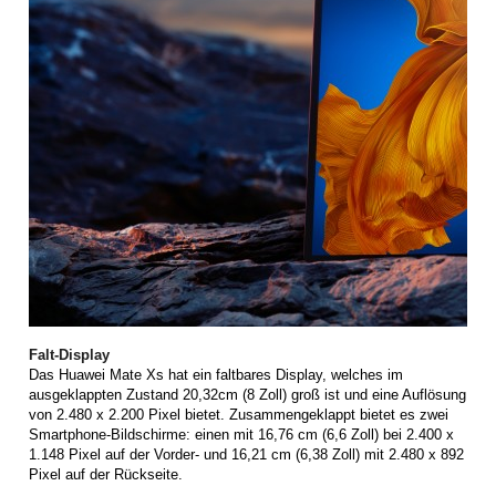
Falt-Display
Das Huawei Mate Xs hat ein faltbares Display, welches im
ausgeklappten Zustand 20,32cm (8 Zoll) groß ist und eine Auflösung
von 2.480 x 2.200 Pixel bietet. Zusammengeklappt bietet es zwei
Smartphone-Bildschirme: einen mit 16,76 cm (6,6 Zoll) bei 2.400 x
1.148 Pixel auf der Vorder- und 16,21 cm (6,38 Zoll) mit 2.480 x 892
Pixel auf der Rückseite.