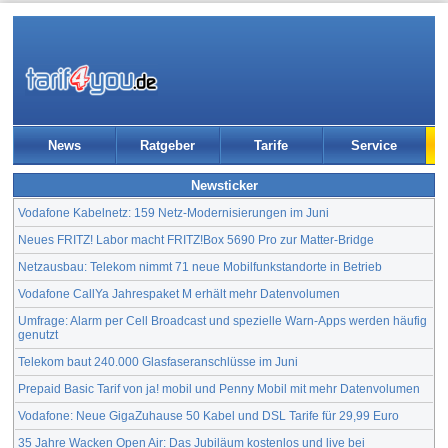
News
Ratgeber
Tarife
Service
Newsticker
Vodafone Kabelnetz: 159 Netz-Modernisierungen im Juni
Neues FRITZ! Labor macht FRITZ!Box 5690 Pro zur Matter-Bridge
Netzausbau: Telekom nimmt 71 neue Mobilfunkstandorte in Betrieb
Vodafone CallYa Jahrespaket M erhält mehr Datenvolumen
Umfrage: Alarm per Cell Broadcast und spezielle Warn-Apps werden häufig
genutzt
Telekom baut 240.000 Glasfaseranschlüsse im Juni
Prepaid Basic Tarif von ja! mobil und Penny Mobil mit mehr Datenvolumen
Vodafone: Neue GigaZuhause 50 Kabel und DSL Tarife für 29,99 Euro
35 Jahre Wacken Open Air: Das Jubiläum kostenlos und live bei