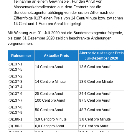
Teilnahme an einem Gewinnspiel. Für den Anruf von
Massenverkehrsdiensten aus dem Festnetz hat die
Bundesnetzagentur abhängig von der ersten Ziffer nach der
Ziffernfolge 0137 einen Preis von 14 Cent/Minute bzw. zwischen
14 Cent und 1 Euro pro Anruf festgelegt.
Mit Wirkung zum 01. Juli 2020 hat die Bundesnetzagentur folgende,
bis zum 31.Dezember 2020 zeitlich beschränkte Änderungen
vorgenommen:
Alternativ zulässiger Preis
Rufnummer
Aktueller Preis
Juli-Dezember 2020
(0)137-1,
14 Cent pro Anruf
13,6 Cent pro Anruf
(0)137-5
(0)137-2,
(0)137-3,
14 Cent pro Minute
13,6 Cent pro Minute
(0)137-4
(0)137-6
25 Cent pro Anruf
24,4 Cent pro Anruf
(0)137-7
100 Cent pro Anruf
97,5 Cent pro Anruf
(0)137-8,
50 Cent pro Anruf
48,7 Cent pro Anruf
(0)137-9
(0)180-1
3,9 Cent pro Minute
3,8 Cent pro Minute
(0)180-2
6,0 Cent pro Anruf
5,8 Cent pro Anruf