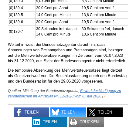
(0)180-3
9,0 Cent pro Minute
8,8 Cent pro Minute
(0)180-4
20,0 Cent pro Anruf
19,5 Cent pro Anruf
(0)180-5
14,0 Cent pro Minute
13,6 Cent pro Minute
(0)180-6
20,0 Cent pro Anruf
19,5 Cent pro Anruf
30 Sekunden frei, danach
30 Sekunden frei, danach
(0)180-7
14,0 Cent pro Minute
13,6 Cent pro Minute
Weiterhin weist die Bundesnetzagentur darauf hin, dass
Anpassungen von Preisangaben und Preisansagen sind, bezogen
auf die Mehrwertsteuerabsenkungen im Zeitraum vom 01.07.2020
bis 31.12.2020, aus Sicht der Bundesnetzagentur nicht erforderlich.
Die temporäre Absenkung des Mehrwertsteuersatzes liegt derzeit
als Gesetzentwurf vor. Die Beschlussfassung durch den Bundestag
und den Bundesrat ist für den 29.06.2020 vorgesehen.
Quellen: Mitteilung der Bundesnetzagentur,
Enwurf der Verfügung zu
veröffentlichen im Amtsblatt Nr. 12/2020 vom 8. Juli 2020
TEILEN
TEILEN
TEILEN
TEILEN
DRUCKEN