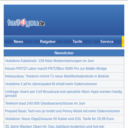
News
Ratgeber
Tarife
Service
Newsticker
Vodafone Kabelnetz: 159 Netz-Modernisierungen im Juni
Neues FRITZ! Labor macht FRITZ!Box 5690 Pro zur Matter-Bridge
Netzausbau: Telekom nimmt 71 neue Mobilfunkstandorte in Betrieb
Vodafone CallYa Jahrespaket M erhält mehr Datenvolumen
Umfrage: Alarm per Cell Broadcast und spezielle Warn-Apps werden häufig
genutzt
Telekom baut 240.000 Glasfaseranschlüsse im Juni
Prepaid Basic Tarif von ja! mobil und Penny Mobil mit mehr Datenvolumen
Vodafone: Neue GigaZuhause 50 Kabel und DSL Tarife für 29,99 Euro
35 Jahre Wacken Open Air: Das Jubiläum kostenlos und live bei