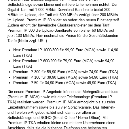
Selbstständige sowie kleine und mittlere Unternehmen richtet. Der
Gigabit-Tarif mit 1.000 MBit/s Download-Bandbreite bietet 300
MBit/s im Upload, der Tarif mit 600 MBit/s verfügt über 200 MBit/s
im Upload. Premium IP 50 bildet ab sofort den neuen Einstiegstarif.
Zudem erhöht der bayerische Glasfaseranbieter bei dem Tarif
Premium IP 300 die Upload-Bandbreite von bisher 60 MBit/s auf
jetzt 100 MBit/s. Heir nochmal die Preise für die Geschäftskunden-
Tarife (Netto zzgl. USt.):
Neu: Premium IP 1000/300 für 99,90 Euro (MGA) sowie 114,90
Euro (TKA)
Neu: Premium IP 600/200 für 79,90 Euro (MGA) sowie 94,90
Euro (TKA)
Premium IP 300 für 59,90 Euro (MGA) sowie 74,90 Euro (TKA)
Premium IP 100 für 39,90 Euro (MGA) sowie 54,90 Euro (TKA)
Premium IP 50 für 34,90 Euro (MGA) sowie 49,90 Euro (TKA)
Die neuen Premium IP-Angebote können als Mehrgeräteanschluss
(Premium IP MGA) sowie mit einer Telefonanlage (Premium IP
TKA) realisiert werden. Premium IP MGA ermöglicht bis zu zehn
Einzelrufnummern sowie bis zu vier Sprachkanäle. Das Internet-
und Telefonie-Angebot richtet sich damit vor allem an
Selbstständige und SOHO (Small Office / Home Office). Mit
Premium IP TKA erhalten kleine und mittlere Unternehmen einen
Anschluss, falls sie die bisherige Telefonanlage beibehalten