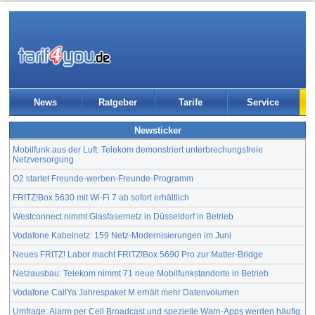
News
Ratgeber
Tarife
Service
Newsticker
Mobilfunk aus der Luft: Telekom demonstriert unterbrechungsfreie
Netzversorgung
O2 startet Freunde-werben-Freunde-Programm
FRITZ!Box 5630 mit Wi-Fi 7 ab sofort erhältlich
Westconnect nimmt Glasfasernetz in Düsseldorf in Betrieb
Vodafone Kabelnetz: 159 Netz-Modernisierungen im Juni
Neues FRITZ! Labor macht FRITZ!Box 5690 Pro zur Matter-Bridge
Netzausbau: Telekom nimmt 71 neue Mobilfunkstandorte in Betrieb
Vodafone CallYa Jahrespaket M erhält mehr Datenvolumen
Umfrage: Alarm per Cell Broadcast und spezielle Warn-Apps werden häufig