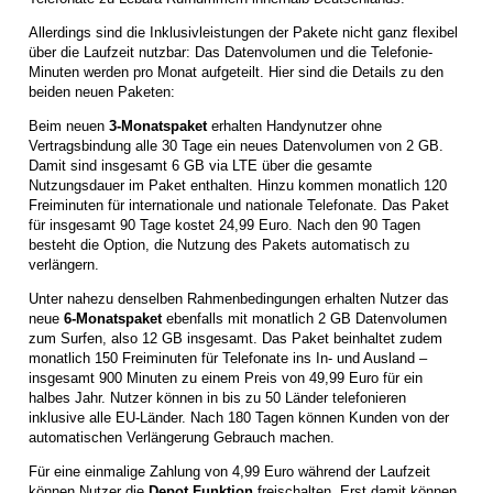
Allerdings sind die Inklusivleistungen der Pakete nicht ganz flexibel
über die Laufzeit nutzbar: Das Datenvolumen und die Telefonie-
Minuten werden pro Monat aufgeteilt. Hier sind die Details zu den
beiden neuen Paketen:
Beim neuen
3-Monatspaket
erhalten Handynutzer ohne
Vertragsbindung alle 30 Tage ein neues Datenvolumen von 2 GB.
Damit sind insgesamt 6 GB via LTE über die gesamte
Nutzungsdauer im Paket enthalten. Hinzu kommen monatlich 120
Freiminuten für internationale und nationale Telefonate. Das Paket
für insgesamt 90 Tage kostet 24,99 Euro. Nach den 90 Tagen
besteht die Option, die Nutzung des Pakets automatisch zu
verlängern.
Unter nahezu denselben Rahmenbedingungen erhalten Nutzer das
neue
6-Monatspaket
ebenfalls mit monatlich 2 GB Datenvolumen
zum Surfen, also 12 GB insgesamt. Das Paket beinhaltet zudem
monatlich 150 Freiminuten für Telefonate ins In- und Ausland –
insgesamt 900 Minuten zu einem Preis von 49,99 Euro für ein
halbes Jahr. Nutzer können in bis zu 50 Länder telefonieren
inklusive alle EU-Länder. Nach 180 Tagen können Kunden von der
automatischen Verlängerung Gebrauch machen.
Für eine einmalige Zahlung von 4,99 Euro während der Laufzeit
können Nutzer die
Depot Funktion
freischalten. Erst damit können