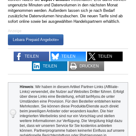
ungenutzte Minuten und Datenvolumen in den nächsten Monat
mitgenommen werden. Außerdem lassen sich je nach Bedarf
zusätzliche Datenvolumen hinzubuchen. Die neuen Tarife sind ab
sofort online sowie bei ausgewählten Handelspartnern erhältlich.
Anzeige
Lebara Prepaid Angebote»
TEILEN
TEILEN
TEILEN
TEILEN
DRUCKEN
Hinweis
: Wir haben in diesem Artikel Partner-Links (Affiliate-
Links) verwendet, die Nutzer auf Websites Dritter führen. Erfolgt
über diese Links eine Bestellung, erhält tarif4you.de unter
Umständen eine Provision. Für den Besteller entstehen keine
Mehrkosten. Sie können diese Produkte/Dienste auch direkt
beim jeweiligen Anbieter oder woanders kaufen. Die hier
integrierten Werbelinks sind nur ein Vorschlag und stellen
weitere Informationen zur Verfügung. Die Vergütung trägt dazu
bei, dass wir unseren Service für Sie kostenlos anbieten
können. Partnerprogramme haben keinerlei Einfluss auf unsere
redaktionelle Berichterstattung oder Platzierungen in