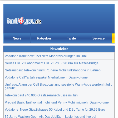
News
Ratgeber
Tarife
Service
Newsticker
Vodafone Kabelnetz: 159 Netz-Modernisierungen im Juni
Neues FRITZ! Labor macht FRITZ!Box 5690 Pro zur Matter-Bridge
Netzausbau: Telekom nimmt 71 neue Mobilfunkstandorte in Betrieb
Vodafone CallYa Jahrespaket M erhält mehr Datenvolumen
Umfrage: Alarm per Cell Broadcast und spezielle Warn-Apps werden häufig
genutzt
Telekom baut 240.000 Glasfaseranschlüsse im Juni
Prepaid Basic Tarif von ja! mobil und Penny Mobil mit mehr Datenvolumen
Vodafone: Neue GigaZuhause 50 Kabel und DSL Tarife für 29,99 Euro
35 Jahre Wacken Open Air: Das Jubiläum kostenlos und live bei