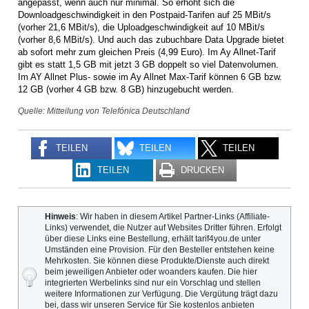
angepasst, wenn auch nur minimal. So erhöht sich die
Downloadgeschwindigkeit in den Postpaid-Tarifen auf 25 MBit/s
(vorher 21,6 MBit/s), die Uploadgeschwindigkeit auf 10 MBit/s
(vorher 8,6 MBit/s). Und auch das zubuchbare Data Upgrade bietet
ab sofort mehr zum gleichen Preis (4,99 Euro). Im Ay Allnet-Tarif
gibt es statt 1,5 GB mit jetzt 3 GB doppelt so viel Datenvolumen.
Im AY Allnet Plus- sowie im Ay Allnet Max-Tarif können 6 GB bzw.
12 GB (vorher 4 GB bzw. 8 GB) hinzugebucht werden.
Quelle: Mitteilung von Telefónica Deutschland
TEILEN
TEILEN
TEILEN
TEILEN
DRUCKEN
Hinweis
: Wir haben in diesem Artikel Partner-Links (Affiliate-
Links) verwendet, die Nutzer auf Websites Dritter führen. Erfolgt
über diese Links eine Bestellung, erhält tarif4you.de unter
Umständen eine Provision. Für den Besteller entstehen keine
Mehrkosten. Sie können diese Produkte/Dienste auch direkt
beim jeweiligen Anbieter oder woanders kaufen. Die hier
integrierten Werbelinks sind nur ein Vorschlag und stellen
weitere Informationen zur Verfügung. Die Vergütung trägt dazu
bei, dass wir unseren Service für Sie kostenlos anbieten