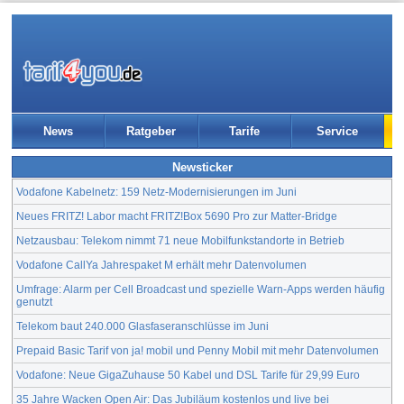
News
Ratgeber
Tarife
Service
Newsticker
Vodafone Kabelnetz: 159 Netz-Modernisierungen im Juni
Neues FRITZ! Labor macht FRITZ!Box 5690 Pro zur Matter-Bridge
Netzausbau: Telekom nimmt 71 neue Mobilfunkstandorte in Betrieb
Vodafone CallYa Jahrespaket M erhält mehr Datenvolumen
Umfrage: Alarm per Cell Broadcast und spezielle Warn-Apps werden häufig
genutzt
Telekom baut 240.000 Glasfaseranschlüsse im Juni
Prepaid Basic Tarif von ja! mobil und Penny Mobil mit mehr Datenvolumen
Vodafone: Neue GigaZuhause 50 Kabel und DSL Tarife für 29,99 Euro
35 Jahre Wacken Open Air: Das Jubiläum kostenlos und live bei