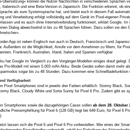
ve-Übersetzung« können die Nutzer Nachrichten in verschiedenen Sprachen ve
 Italienisch und eine Beta-Version in Japanisch. Die Funktion erkennt, ob e
prache als eure Systemsprache hat, und bietet euch in diesem Fall automati
ng und Verarbeitung erfolgt vollständig auf dem Gerät im Pixel-eigenen Priv
erlassen und es auch ohne Internetverbindung funktioniert, erklärt Google. 
inen Dialog abwechselnd in bis zu 48 Sprachen führen. Dazu sollen sie den G
lmetscher«.
rder-App ist neben Englisch nun auch in Deutsch, Französisch und Japanisch 
r. Außerdem ist die Möglichkeit, Anrufe vor dem Annehmen zu filtern, für Pixe
annien, Frankreich, Australien, Irland, Italien und Spanien verfügbar.
ku hat Google im Vergleich zu den Vorgänger-Modellen einiges drauf gelegt
as Pro-Modell mit einem 5.003 mAh Akku. Beide Geräte sollen damit mehr als
sparmodus sogar bis zu 48 Stunden. Dazu kommen eine Schnellladefunktion 
und Verfügbarkeit
n Pixel Smartphones sind in jeweils drei Farben erhältlich: Stormy Black, So
ormy Black, Cloudy White und Sorta Sunny für Pixel 6 Pro. Zudem gibt es spez
en Smartphones sowie die dazugehörigen Cases sollen
ab dem 28. Oktober 
dliche Preisempfehlung für Pixel 6 (128 GB) liegt bei 649 Euro, für Pixel 6 
).
jetzt lassen sich die Pixel 6 und Pixel 6 Pro vorbestellen. Wer eines der Sm
ilnehmenden Einzelhändler vorbestellt, erhält bei Einhaltung der Aktionsbed