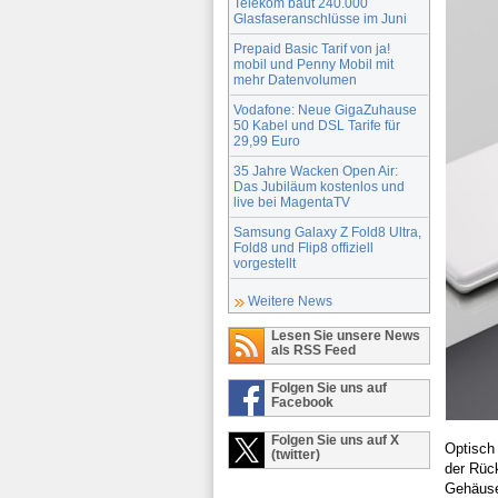
Telekom baut 240.000
Glasfaseranschlüsse im Juni
Prepaid Basic Tarif von ja!
mobil und Penny Mobil mit
mehr Datenvolumen
Vodafone: Neue GigaZuhause
50 Kabel und DSL Tarife für
29,99 Euro
35 Jahre Wacken Open Air:
Das Jubiläum kostenlos und
live bei MagentaTV
Samsung Galaxy Z Fold8 Ultra,
Fold8 und Flip8 offiziell
vorgestellt
Weitere News
Lesen Sie unsere News
als RSS Feed
Folgen Sie uns auf
Facebook
Folgen Sie uns auf X
Optisch 
(twitter)
der Rüc
Gehäuse