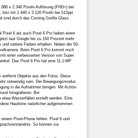
1.080 x 2.340 Pixeln Auflösung (FHD+) bei
, löst mit 1.440 x 3.120 Pixeln bei 512ppi
d sind durch das Corning Gorilla Glass
 Pixel 6 als auch Pixel 6 Pro haben einen
jetzt laut Google bis zu 150 Prozent mehr
s und sattere Farben erhalten. Neben der 50-
nkelkamera. Beim Pixel 6 Pro kommt noch
mit einer verbesserten Version von Super
inkel. Das Pixel 6 Pro hat eine 11,1-MP
 entfernt Objekte aus den Fotos. Diese
t mehr notwendig sein. Der Bewegungsmodus
gung in die Aufnahmen bringen. Mit Action-
nd fotografieren. Bei
etwa Wasserfällen erstellt werden. Eine
iedene Hauttöne natürlicher aufgenommen
n einem Pixel-Phone fehlen. Pixel 6 und
Sprachverständnis. So können via