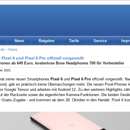
News
Ratgeber
Tarife
Service
Imp
.de
>
News
Pixel 6 und Pixel 6 Pro offiziell vorgestellt
ones ab 649 Euro, kostenlose Bose Headphones 700 für Vorbesteller
er 2021
hat seine neuen Smartphones
Pixel 6
und
Pixel 6 Pro
offiziell vorgestellt. N
 sind, gab es praktisch keine Überraschungen mehr. Die neuen Pixel-Phone
r Google Tensor und arbeiten mit Android 12. Zu den weiteren Highlights zähl
uf der Rückseite sowie die eigentlichen Kamera-Funktionen. Die beiden Geräte
r Gratis-Zugabe - und kommen ab dem 28. Oktober in den Handel. Pixel 6 kost