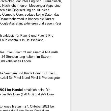
rschicken, darunter Englisch, Französisch,
ine Nachricht in euren Messenger-Apps eine
sch eine Übersetzung an. All diese
ate Compute Core, sodass keine Daten das
Im Dolmetschermodus können die Nutzer
oogle Assistant aktivieren und sagen »Sei
exklusiv für Pixel 6 und Pixel 6 Pro
l nun ebenfalls in Deutschland,
. Das Pixel 6 kommt mit einem 4.614 mAh
 24 Stunden lang halten, im Extrem-
und kabelloses Laden.
rta Seafoam und Kinda Coral für Pixel 6
iell für Pixel 6 und Pixel 6 Pro designte
2021 im Handel
erhältlich sein. Die
Pro bei 899 Euro (128 GB) und 999 Euro
artphones bis zum 27. Oktober 2021 bei
ingungen die Bose Noise Cancelling