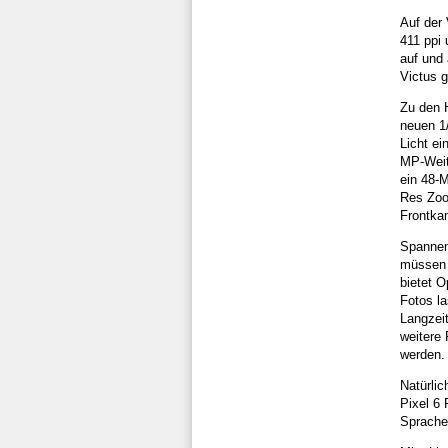
Auf der 
411 ppi 
auf und 
Victus g
Zu den H
neuen 1/
Licht ei
MP-Weit
ein 48-
Res Zoo
Frontka
Spannen
müssen 
bietet O
Fotos l
Langzei
weitere
werden.
Natürlic
Pixel 6
Sprache