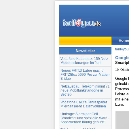
Home
tarif4you
Newsticker
Google 
Vodafone Kabelnetz: 159 Netz-
Smartph
Modernisierungen im Juni
19. Oktob
Neues FRITZ! Labor macht
FRITZ!Box 5690 Pro zur Matter-
Google 
Bridge
geleakt
Netzausbau: Telekom nimmt 71
Prozesso
neue Mobilfunkstandorte in
Leiste a
Betrieb
mit eine
Vodafone CallYa Jahrespaket
Euro.
M erhält mehr Datenvolumen
Umfrage: Alarm per Cell
Broadcast und spezielle Warn-
Apps werden häufig genutzt