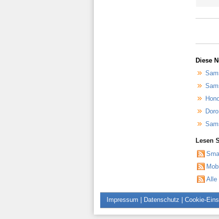
Diese N
Sams
Sams
Hono
Doro
Sams
Lesen S
Sma
Mob
Alle
Impressum
|
Datenschutz
|
Cookie-Eins