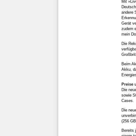
Mit »Li
Deutsch,
andere S
Erkennu
Gerät v
zudem e
mein Do
Die Reko
verfügba
Großbrit
Beim Ak
Akku, d
Energie
Preise 
Die neue
sowie St
Cases.
Die neu
unverbin
(256 GB
Bereits 
einem te