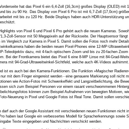
Vorderseite hat das Pixel 6 ein 6,4-Zoll (16,3cm) großes Display (OLED) mit 
und bis zu 90 Hz. Das Display von Pixel 6 Pro ist mit 6,7-Zoll (17,0cm) größer
arbeitet mit bis zu 120 Hz. Beide Displays haben auch HDR-Unterstützung un
eschützt.
ighlights von Pixel 6 und Pixel 6 Pro gehört auch die neuen Kameras. Sowohl
1,3-Zoll-Sensor mit 50 Megapixeln auf der Rückseite. Der Hauptsensor fängt 
n im Vergleich zur Kamera in Pixel 5. Damit sollen die Fotos noch mehr Detail
winkelkamera haben die beiden neuen Pixel-Phones eine 12-MP-Ultraweitwi
MP-Teleobjektiv dazu, mit 4-fach optischem Zoom und bis zu 20-fachen Zoom 
m. Bei der Frontkamera bietet das Pixel 6 eine 8-MP Linse mit 84-Grad-Weitw
mera mit 94-Grad-Ultraweitwinkel-Sichtfeld, welche auch 4K-Videos aufnimmt.
d ist es auch bei den Kamera-Funktionen. Die Funktion »Magischer Radierer«
nur mit dem Finger eingereist werden - eine genauere Markierung soll nich
ptionen wie Action-Fotos mit Schwenkeffekt und Langzeitbelichtung, die Bewe
assen sich zum Beispiel Personen vor einem rasant verschwommenen Hintergru
tbelichtungsfotos können zum Beispiel Aufnahmen von bewegten Motiven, wie 
 Foto-Neuerung in Pixel und Google Fotos ist Real Tone. Damit sollen versch
h darf auch der Google Assistant mit verschiedenen neuen Funktionen nicht i
 Pro haben laut Google ein verbessertes Modell für Spracherkennungs sowie 
ingabe Texte eingegeben und Nachrichten verschickt werden.