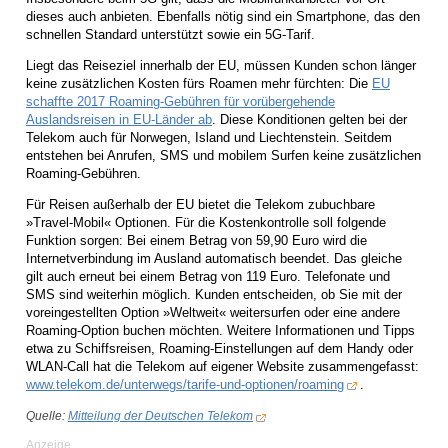
dieses auch anbieten. Ebenfalls nötig sind ein Smartphone, das den
schnellen Standard unterstützt sowie ein 5G-Tarif.
Liegt das Reiseziel innerhalb der EU, müssen Kunden schon länger
keine zusätzlichen Kosten fürs Roamen mehr fürchten: Die
EU
schaffte 2017 Roaming-Gebühren für vorübergehende
Auslandsreisen in EU-Länder ab
. Diese Konditionen gelten bei der
Telekom auch für Norwegen, Island und Liechtenstein. Seitdem
entstehen bei Anrufen, SMS und mobilem Surfen keine zusätzlichen
Roaming-Gebühren.
Für Reisen außerhalb der EU bietet die Telekom zubuchbare
»Travel-Mobil« Optionen. Für die Kostenkontrolle soll folgende
Funktion sorgen: Bei einem Betrag von 59,90 Euro wird die
Internetverbindung im Ausland automatisch beendet. Das gleiche
gilt auch erneut bei einem Betrag von 119 Euro. Telefonate und
SMS sind weiterhin möglich. Kunden entscheiden, ob Sie mit der
voreingestellten Option »Weltweit« weitersurfen oder eine andere
Roaming-Option buchen möchten. Weitere Informationen und Tipps
etwa zu Schiffsreisen, Roaming-Einstellungen auf dem Handy oder
WLAN-Call hat die Telekom auf eigener Website zusammengefasst:
www.telekom.de/unterwegs/tarife-und-optionen/roaming
.
Quelle:
Mitteilung der Deutschen Telekom
Anzeige