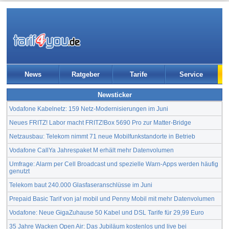
News
Ratgeber
Tarife
Service
Newsticker
Vodafone Kabelnetz: 159 Netz-Modernisierungen im Juni
Neues FRITZ! Labor macht FRITZ!Box 5690 Pro zur Matter-Bridge
Netzausbau: Telekom nimmt 71 neue Mobilfunkstandorte in Betrieb
Vodafone CallYa Jahrespaket M erhält mehr Datenvolumen
Umfrage: Alarm per Cell Broadcast und spezielle Warn-Apps werden häufig
genutzt
Telekom baut 240.000 Glasfaseranschlüsse im Juni
Prepaid Basic Tarif von ja! mobil und Penny Mobil mit mehr Datenvolumen
Vodafone: Neue GigaZuhause 50 Kabel und DSL Tarife für 29,99 Euro
35 Jahre Wacken Open Air: Das Jubiläum kostenlos und live bei