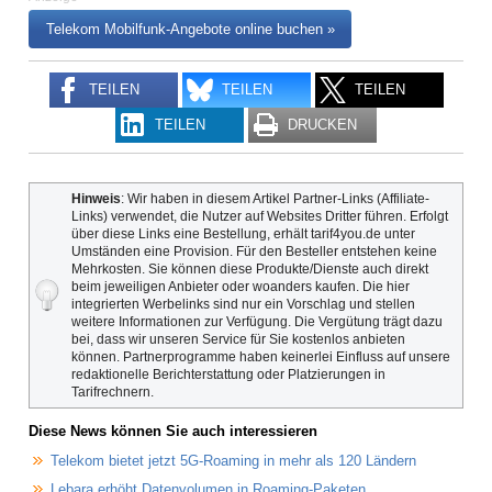
Telekom Mobilfunk-Angebote online buchen »
TEILEN
TEILEN
TEILEN
TEILEN
DRUCKEN
Hinweis
: Wir haben in diesem Artikel Partner-Links (Affiliate-
Links) verwendet, die Nutzer auf Websites Dritter führen. Erfolgt
über diese Links eine Bestellung, erhält tarif4you.de unter
Umständen eine Provision. Für den Besteller entstehen keine
Mehrkosten. Sie können diese Produkte/Dienste auch direkt
beim jeweiligen Anbieter oder woanders kaufen. Die hier
integrierten Werbelinks sind nur ein Vorschlag und stellen
weitere Informationen zur Verfügung. Die Vergütung trägt dazu
bei, dass wir unseren Service für Sie kostenlos anbieten
können. Partnerprogramme haben keinerlei Einfluss auf unsere
redaktionelle Berichterstattung oder Platzierungen in
Tarifrechnern.
Diese News können Sie auch interessieren
Telekom bietet jetzt 5G-Roaming in mehr als 120 Ländern
Lebara erhöht Datenvolumen in Roaming-Paketen