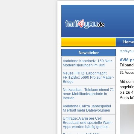
Home
tarif4you
Newsticker
AVM pr
Vodafone Kabelnetz: 159 Netz-
Triband
Modernisierungen im Juni
25. Augus
Neues FRITZ! Labor macht
FRITZ!Box 5690 Pro zur Matter-
Mit de
Bridge
angekün
Netzausbau: Telekom nimmt 71
bis zu 
neue Mobilfunkstandorte in
Ports k
Betrieb
Vodafone CallYa Jahrespaket
M erhält mehr Datenvolumen
Umfrage: Alarm per Cell
Broadcast und spezielle Warn-
Apps werden häufig genutzt