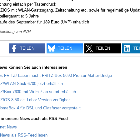
ichtung einfach per Tastendruck
Z!OS mit WLAN-Gastzugang, Zeitschaltung etc. sowie für regelmäßige Upda
ellergarantie: 5 Jahre
aufe des September für 189 Euro (UVP) erhältlich
Mitteilung von AVM
TEILEN
TEILEN
TEILEN
TE
ews können Sie auch interessieren
s FRITZ! Labor macht FRITZ!Box 5690 Pro zur Matter-Bridge
Z!WLAN Stick 6700 jetzt erhältlich
Z!Box 7630 mit Wi-Fi 7 ab sofort erhätlich
Z!OS 8.50 als Labor-Version verfügbar
omeBox 4 für DSL und Glasfaser vorgestellt
ie unsere News auch als RSS-Feed
rnet News
 News als RSS-Feed lesen