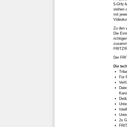
5-GHz-M
stehen 
mit jew
Videokon
Zu den 
Die Ein
richtig
zusammen
FRITZ!R
Der FRI
Die tec
Trib
Für 
Verf
Date
Kana
Dedi
Unte
Inte
Unte
2x G
FRIT