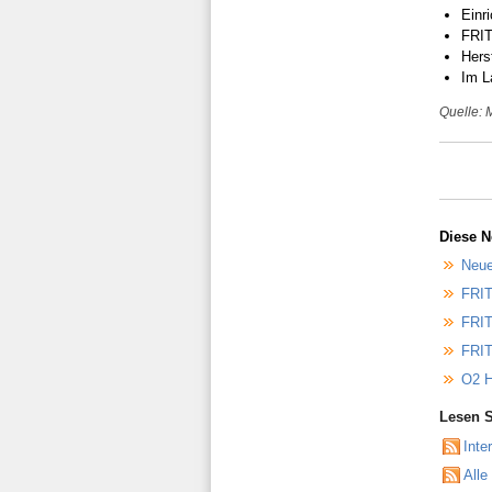
Einr
FRIT
Herst
Im L
Quelle: 
Diese N
Neue
FRIT
FRIT
FRIT
O2 H
Lesen S
Inte
Alle