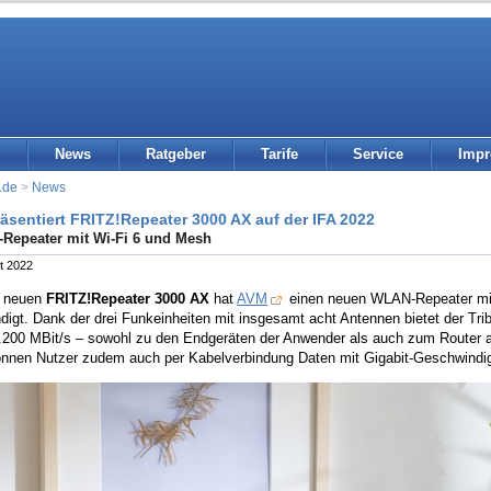
News
Ratgeber
Tarife
Service
Imp
.de
>
News
äsentiert FRITZ!Repeater 3000 AX auf der IFA 2022
-Repeater mit Wi-Fi 6 und Mesh
t 2022
m neuen
FRITZ!Repeater 3000 AX
hat
AVM
einen neuen WLAN-Repeater mit
digt. Dank der drei Funkeinheiten mit insgesamt acht Antennen bietet der Tr
4.200 MBit/s – sowohl zu den Endgeräten der Anwender als auch zum Router a
önnen Nutzer zudem auch per Kabelverbindung Daten mit Gigabit-Geschwindigk