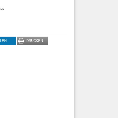
tes
ILEN
DRUCKEN