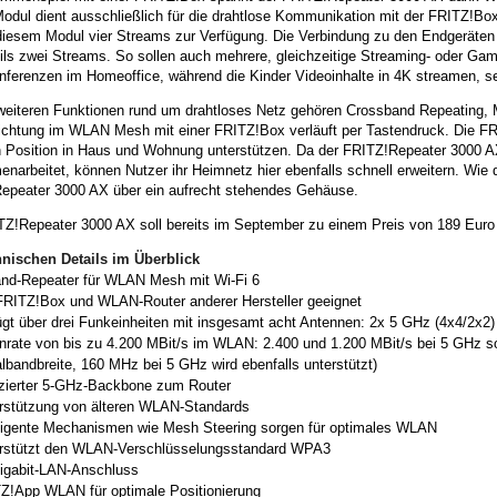
odul dient ausschließlich für die drahtlose Kommunikation mit der FRITZ!Box
diesem Modul vier Streams zur Verfügung. Die Verbindung zu den Endgeräte
eils zwei Streams. So sollen auch mehrere, gleichzeitige Streaming- oder Ga
ferenzen im Homeoffice, während die Kinder Videoinhalte in 4K streamen, sei
weiteren Funktionen rund um drahtloses Netz gehören Crossband Repeating, M
richtung im WLAN Mesh mit einer FRITZ!Box verläuft per Tastendruck. Die F
en Position in Haus und Wohnung unterstützen. Da der FRITZ!Repeater 3000 AX
arbeitet, können Nutzer ihr Heimnetz hier ebenfalls schnell erweitern. Wie
epeater 3000 AX über ein aufrecht stehendes Gehäuse.
TZ!Repeater 3000 AX soll bereits im September zu einem Preis von 189 Euro 
hnischen Details im Überblick
and-Repeater für WLAN Mesh mit Wi-Fi 6
FRITZ!Box und WLAN-Router anderer Hersteller geeignet
ügt über drei Funkeinheiten mit insgesamt acht Antennen: 2x 5 GHz (4x4/2x2)
nrate von bis zu 4.200 MBit/s im WLAN: 2.400 und 1.200 MBit/s bei 5 GHz s
lbandbreite, 160 MHz bei 5 GHz wird ebenfalls unterstützt)
zierter 5-GHz-Backbone zum Router
rstützung von älteren WLAN-Standards
lligente Mechanismen wie Mesh Steering sorgen für optimales WLAN
rstützt den WLAN-Verschlüsselungsstandard WPA3
igabit-LAN-Anschluss
Z!App WLAN für optimale Positionierung