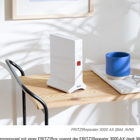
FRITZ!Repeater 3000 AX (Bild: AVM)
mmenspiel mit einer FRITZ!Box spannt der FRITZ!Repeater 3000 AX dank W