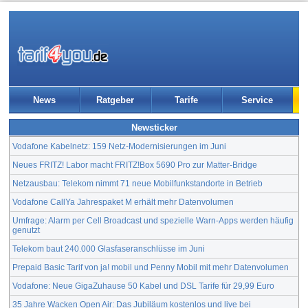
News
Ratgeber
Tarife
Service
Newsticker
Vodafone Kabelnetz: 159 Netz-Modernisierungen im Juni
Neues FRITZ! Labor macht FRITZ!Box 5690 Pro zur Matter-Bridge
Netzausbau: Telekom nimmt 71 neue Mobilfunkstandorte in Betrieb
Vodafone CallYa Jahrespaket M erhält mehr Datenvolumen
Umfrage: Alarm per Cell Broadcast und spezielle Warn-Apps werden häufig
genutzt
Telekom baut 240.000 Glasfaseranschlüsse im Juni
Prepaid Basic Tarif von ja! mobil und Penny Mobil mit mehr Datenvolumen
Vodafone: Neue GigaZuhause 50 Kabel und DSL Tarife für 29,99 Euro
35 Jahre Wacken Open Air: Das Jubiläum kostenlos und live bei