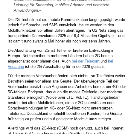
Leistung für Streaming, mobiles Arbeiten und vernetzte
Anwendungen.«
Die 2G Technik hat die mobile Kommunikation lange geprägt, wurde
jedoch für Sprache und SMS entwickelt. Heute werden in den
Mobilfunknetzen vor allem Daten übertragen. Im O2 Netz stieg das
transportierte Datenvolumen 2025 auf 6,4 Milliarden Gigabyte – und
ist damit rund zwanzig Mal höher als noch vor zehn Jahren.
Die Abschaltung von 2G ist Teil einer breiteren Entwicklung in
Europa. Netzbetreiber in mehreren Ländern haben 2G bereits
abgeschaltet oder planen dies. Auch
bei der Telekom
und
bei
Vodafone
ist die 2G-Abschaltung für Ende 2028 geplant.
Für die meisten Verbraucher ändert sich nichts, so Telefónica weiter.
Betroffen seien vor allem alte Geräte. Der überwiegende Teil der
Verbraucher besitzt nach Angaben des Anbieters bereits ein 4G-oder
5G-fähiges Endgerät, das auch die mobile Telefonie über moderne
Standards ermöglicht (Voice over LTE; VoLTE). Handlungsbedarf
besteht bei alten Mobiltelefonen, die nur 2G unterstützen oder
Sprachverbindungen im 4G- oder 5G-Netz nicht unterstützen.
Telefónica Deutschland empfiehlt betroffenen Kunden, ihre Geräte
frühzeitig zu prüfen und auf geeignete Modelle umzusteigen.
Allerdings wird das 2G-Netz (GSM) noch genutzt, auch bei Internet
of Things (IoT), also bei vernetzten Geräten. Dazu zählen