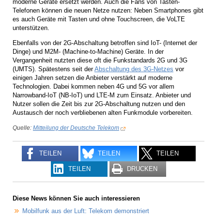
moderne Geräte ersetzt werden. Auch die Fans von Tasten-
Telefonen können die neuen Netze nutzen: Neben Smartphones gibt
es auch Geräte mit Tasten und ohne Touchscreen, die VoLTE
unterstützen.
Ebenfalls von der 2G-Abschaltung betroffen sind IoT- (Internet der
Dinge) und M2M- (Machine-to-Machine) Geräte. In der
Vergangenheit nutzten diese oft die Funkstandards 2G und 3G
(UMTS). Spätestens seit der
Abschaltung des 3G-Netzes
vor
einigen Jahren setzen die Anbieter verstärkt auf moderne
Technologien. Dabei kommen neben 4G und 5G vor allem
Narrowband-IoT (NB-IoT) und LTE-M zum Einsatz. Anbieter und
Nutzer sollen die Zeit bis zur 2G-Abschaltung nutzen und den
Austausch der noch verbliebenen alten Funkmodule vorbereiten.
Quelle:
Mitteilung der Deutsche Telekom
TEILEN
TEILEN
TEILEN
TEILEN
DRUCKEN
Diese News können Sie auch interessieren
Mobilfunk aus der Luft: Telekom demonstriert