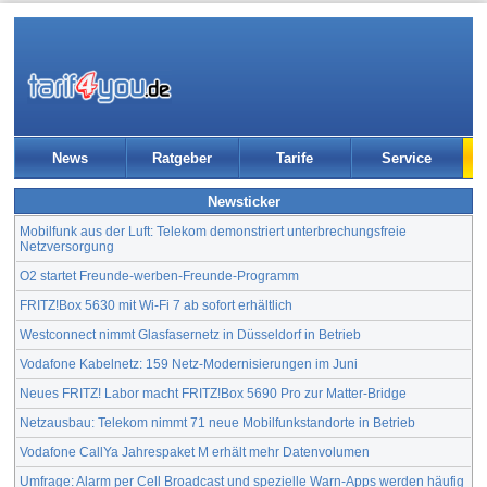
News
Ratgeber
Tarife
Service
Newsticker
Mobilfunk aus der Luft: Telekom demonstriert unterbrechungsfreie
Netzversorgung
O2 startet Freunde-werben-Freunde-Programm
FRITZ!Box 5630 mit Wi-Fi 7 ab sofort erhältlich
Westconnect nimmt Glasfasernetz in Düsseldorf in Betrieb
Vodafone Kabelnetz: 159 Netz-Modernisierungen im Juni
Neues FRITZ! Labor macht FRITZ!Box 5690 Pro zur Matter-Bridge
Netzausbau: Telekom nimmt 71 neue Mobilfunkstandorte in Betrieb
Vodafone CallYa Jahrespaket M erhält mehr Datenvolumen
Umfrage: Alarm per Cell Broadcast und spezielle Warn-Apps werden häufig